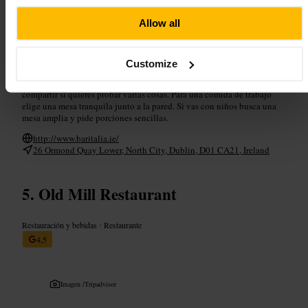
Ambiente relajado, apto para familias y cenas entre amigos o colegas.
Allow all
Planifica tu visita
Customize
Reserva con antelación si vas por la tarde o la noche. Pide platos para
compartir si quieres probar varias cosas. Para una comida de trabajo
elige una mesa tranquila junto a la pared. Si vas con niños busca una
mesa amplia y pide porciones sencillas.
http://www.baritalia.ie/
26 Ormond Quay Lower, North City, Dublin, D01 CA21, Ireland
Old Mill Restaurant
Restauración y bebidas
•
Restaurante
4,5
Imagen /
Tripadvisor