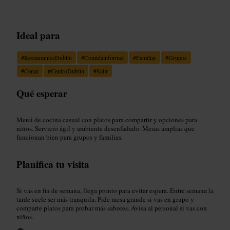
Ideal para
#
RestaurantesDublín
#
Comidainformal
#
Familiar
#
Grupos
#
Cenar
#
CentroDublín
#
Salir
Qué esperar
Menú de cocina casual con platos para compartir y opciones para
niños. Servicio ágil y ambiente desenfadado. Mesas amplias que
funcionan bien para grupos y familias.
Planifica tu visita
Si vas en fin de semana, llega pronto para evitar espera. Entre semana la
tarde suele ser más tranquila. Pide mesa grande si vas en grupo y
comparte platos para probar más sabores. Avisa al personal si vas con
niños.