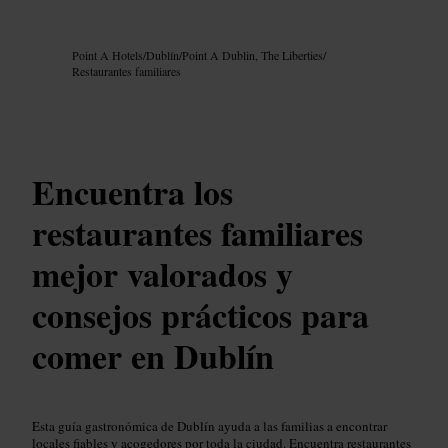
Imagen /
Google AI
Point A Hotels
/
Dublín
/
Point A Dublin, The Liberties
/
Restaurantes familiares
Encuentra los
restaurantes familiares
mejor valorados y
consejos prácticos para
comer en Dublín
Esta guía gastronómica de Dublín ayuda a las familias a encontrar
locales fiables y acogedores por toda la ciudad. Encuentra restaurantes