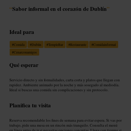
“
Sabor informal en el corazón de Dublín
”
Ideal para
#
Comida
#
Dublín
#
TempleBar
#
Restaurante
#
Comidainformal
#
Cenarconamigos
Qué esperar
Servicio directo y sin formalidades, carta corta y platos que llegan con
rapidez. Ambiente animado por la noche y más sosegado al mediodía.
Ideal si buscas una comida sin complicaciones y sin protocolo.
Planifica tu visita
Reserva recomendable los fines de semana para evitar espera. Si vas por
trabajo, pide una mesa en un rincón más tranquilo. Consulta el menú
en línea antes de ir si necesitas opciones concretas. Llega con tiempo si