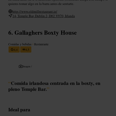
quieres tomar algo en la barra antes de sentarte.
http://www.oldmillrestaurant.ie/
14, Temple Bar, Dublín 2, D02 V970, Irlanda
Gallaghers Boxty House
Comidas y bebidas
•
Restaurante
4,4
4,5
Imagen /
“
Comida irlandesa centrada en la boxty, en
pleno Temple Bar.
”
Ideal para