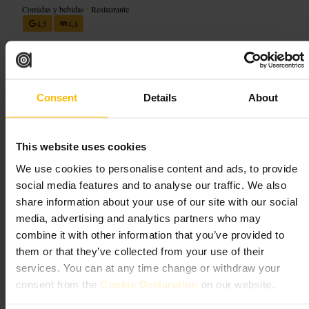
Comidas y bebidas
•
Restaurante
4,5
4,4
Imagen /
All The Food
Consent
Details
About
“
Comida italiana directa y sin vueltas en
North City
”
This website uses cookies
We use cookies to personalise content and ads, to provide
Ideal para
social media features and to analyse our traffic. We also
share information about your use of our site with our social
#
Restauranteitaliano
#
ComidaDublín
#
Cena
#
Familiar
#
Grupos
media, advertising and analytics partners who may
#
ComidaCasual
combine it with other information that you’ve provided to
them or that they’ve collected from your use of their
Qué esperar
services. You can at any time change or withdraw your
consent from the
Cookie Declaration
on our website.
Un comedor sencillo y animado, servicio atento y platos clásicos
italianos. Menú pensado para comer en grupo o pedir varias raciones.