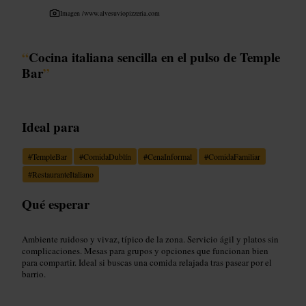
Imagen /
www.alvesuviopizzeria.com
“
Cocina italiana sencilla en el pulso de Temple
Bar
”
Ideal para
#
TempleBar
#
ComidaDublín
#
CenaInformal
#
ComidaFamiliar
#
RestauranteItaliano
Qué esperar
Ambiente ruidoso y vivaz, típico de la zona. Servicio ágil y platos sin
complicaciones. Mesas para grupos y opciones que funcionan bien
para compartir. Ideal si buscas una comida relajada tras pasear por el
barrio.