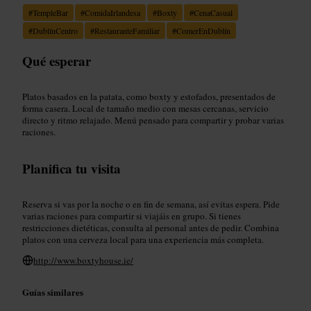
#
TempleBar
#
ComidaIrlandesa
#
Boxty
#
CenaCasual
#
DublínCentro
#
RestauranteFamiliar
#
ComerEnDublín
Qué esperar
Platos basados en la patata, como boxty y estofados, presentados de
forma casera. Local de tamaño medio con mesas cercanas, servicio
directo y ritmo relajado. Menú pensado para compartir y probar varias
raciones.
Planifica tu visita
Reserva si vas por la noche o en fin de semana, así evitas espera. Pide
varias raciones para compartir si viajáis en grupo. Si tienes
restricciones dietéticas, consulta al personal antes de pedir. Combina
platos con una cerveza local para una experiencia más completa.
http://www.boxtyhouse.ie/
Guías similares