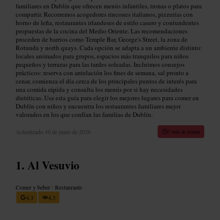
familiares en Dublín que ofrecen menús infantiles, tronas o platos para
compartir. Recorremos acogedores rincones italianos, pizzerías con
horno de leña, restaurantes irlandeses de estilo casero y contundentes
propuestas de la cocina del Medio Oriente. Las recomendaciones
proceden de barrios como Temple Bar, George's Street, la zona de
Rotunda y north quays. Cada opción se adapta a un ambiente distinto:
locales animados para grupos, espacios más tranquilos para niños
pequeños y terrazas para las tardes soleadas. Incluimos consejos
prácticos: reserva con antelación los fines de semana, sal pronto a
cenar, comienza el día cerca de los principales puntos de interés para
una comida rápida y consulta los menús por si hay necesidades
dietéticas. Usa esta guía para elegir los mejores lugares para comer en
Dublín con niños y encuentra los restaurantes familiares mejor
valorados en los que confían las familias de Dublín.
Actualizado
10 de junio de 2026
7 min de lectura
Al Vesuvio
Comer y beber
•
Restaurante
4,3
4,3