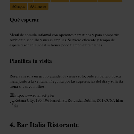
#
Grupos
#
Almuerzo
Qué esperar
Menú de comida informal con opciones para niños y para compartir.
Ambiente sencillo y mesas amplias. Servicio eficiente y tempo de
espera razonable, ideal si tienes poco tiempo entre planes.
Planifica tu visita
Reserva si sois un grupo grande. Si vienes solo, pide en barra o busca
mesa junto a la ventana. Pregunta por las sugerencias del día y solicita
trona si vas con niños.
http://www.rotanacity.ie/
Rotana City, 195-196 Parnell St, Rotunda, Dublin, D01 CC67, Irlan
da
Bar Italia Ristorante