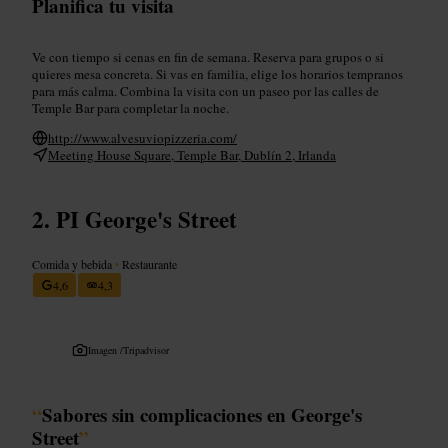
Planifica tu visita
Ve con tiempo si cenas en fin de semana. Reserva para grupos o si
quieres mesa concreta. Si vas en familia, elige los horarios tempranos
para más calma. Combina la visita con un paseo por las calles de
Temple Bar para completar la noche.
http://www.alvesuviopizzeria.com/
Meeting House Square, Temple Bar, Dublín 2, Irlanda
PI George's Street
Comida y bebida
•
Restaurante
4,6
4,3
Imagen /
Tripadvisor
“
Sabores sin complicaciones en George's
Street
”