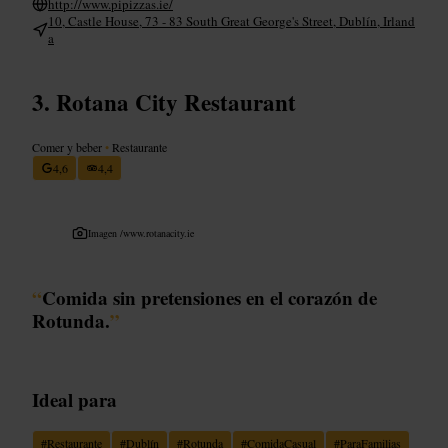
http://www.pipizzas.ie/
10, Castle House, 73 - 83 South Great George's Street, Dublín, Irland
a
Rotana City Restaurant
Comer y beber
•
Restaurante
4,6
4,4
Imagen /
www.rotanacity.ie
“
Comida sin pretensiones en el corazón de
Rotunda.
”
Ideal para
#
Restaurante
#
Dublín
#
Rotunda
#
ComidaCasual
#
ParaFamilias