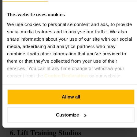
#
Gimnasio
#
Entrenamiento
#
Salud
#
Dublín
#
Dublin8
#
Viajerosactivos
This website uses cookies
Qué esperar
We use cookies to personalise content and ads, to provide
social media features and to analyse our traffic. We also
share information about your use of our site with our social
Equipamiento básico y funcional, máquinas cardiovasculares y zona
de pesas. Espacios para clases dirigidas y opciones de entrenamiento
media, advertising and analytics partners who may
individual. Ambiente práctico, personal acostumbrado a socios y
combine it with other information that you’ve provided to
clientes de paso.
them or that they’ve collected from your use of their
services. You can at any time change or withdraw your
Planifica tu visita
consent from the
Cookie Declaration
on our website.
Llega con ropa y zapatillas de deporte y una toalla. Consulta la
disponibilidad de clases antes de ir y reserva si es posible. Si vienes
Allow all
desde la ciudad, combina la sesión con una caminata por el barrio para
optimizar el tiempo.
http://www.iveaghfitness.ie/
Customize
Lift Training Studios