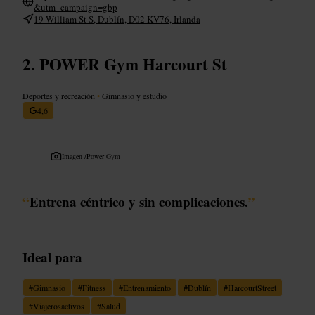
&utm_campaign=gbp
19 William St S, Dublín, D02 KV76, Irlanda
POWER Gym Harcourt St
Deportes y recreación
•
Gimnasio y estudio
4,6
Imagen /
Power Gym
“
Entrena céntrico y sin complicaciones.
”
Ideal para
#
Gimnasio
#
Fitness
#
Entrenamiento
#
Dublín
#
HarcourtStreet
#
Viajerosactivos
#
Salud