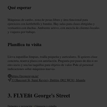
Qué esperar
Máquinas de cardio, zona de pesas libres y área funcional para
ejercicios con kettlebells y bandas. Hay salas para clases dirigidas y
vestuarios con duchas. Ambiente activo, con mezcla de clientes locales
y viajeros por trabajo.
Planifica tu visita
Lleva zapatillas limpias, toalla pequeña y auriculares. Si quieres clase
concreta, reserva plaza con antelación. Pregunta por pases de día si no
eres socio y usa las taquillas para objetos de valor. Pide al personal
indicaciones sobre máquinas nuevas.
https://powergym.ie/
33 Harcourt St, Saint Kevin's, Dublin, D02 WC81, Irlanda
FLYEfit George's Street
Deportes y recreación
•
Gimnasio y estudio