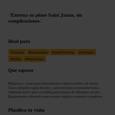
“
Entrena en pleno Saint James, sin
complicaciones.
”
Ideal para
#
Gimnasio
#
Entrenamiento
#
SaludYBienestar
#
SaintJames
#
Dublín
#
Fitnessurbano
Qué esperar
Máquinas y zonas para entrenamiento cardiovascular y de fuerza.
Clases dirigidas según horario, y personal para orientación básica.
Ambiente activo pero accesible para usuarios de diferentes niveles.
Equipamiento adecuado para sesiones rápidas o entrenos completos.
Planifica tu visita