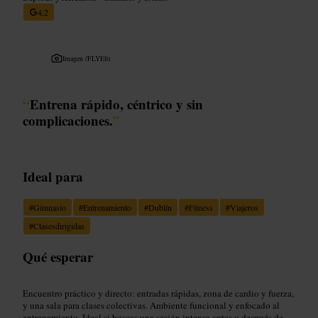
4,2
Imagen /
FLYEfit
“
Entrena rápido, céntrico y sin
complicaciones.
”
Ideal para
#
Gimnasio
#
Entrenamiento
#
Dublín
#
Fitness
#
Viajeros
#
Clasesdirigidas
Qué esperar
Encuentro práctico y directo: entradas rápidas, zona de cardio y fuerza,
y una sala para clases colectivas. Ambiente funcional y enfocado al
entrenamiento. Ideal si buscas una sesión intensa antes o después de