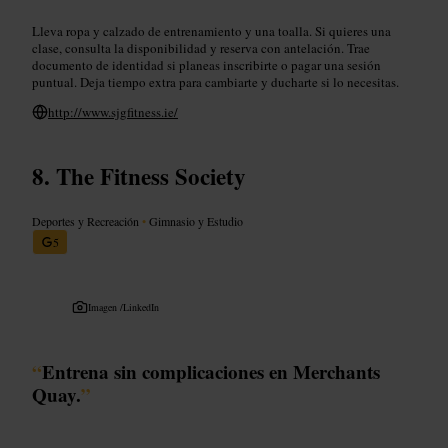
Lleva ropa y calzado de entrenamiento y una toalla. Si quieres una
clase, consulta la disponibilidad y reserva con antelación. Trae
documento de identidad si planeas inscribirte o pagar una sesión
puntual. Deja tiempo extra para cambiarte y ducharte si lo necesitas.
http://www.sjgfitness.ie/
The Fitness Society
Deportes y Recreación
•
Gimnasio y Estudio
5
Imagen /
LinkedIn
“
Entrena sin complicaciones en Merchants
Quay.
”