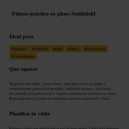
“
Fitness práctico en pleno Smithfield
”
Ideal para
#
Gimnasio
#
Smithfield
#
Salud
#
Fitness
#
Entrenamiento
#
Clasesdirigidas
Qué esperar
Máquinas de cardio y pesas libres, salas para clases en grupo y
entrenamiento personal disponible. Ambiente urbano y funcional,
frecuentado por gente local y viajeros que buscan mantener su rutina.
Ropa deportiva y toalla son suficientes para la mayoría de visitas.
Planifica tu visita
Reserva clases con antelación si vas en hora punta. Llega diez minutos