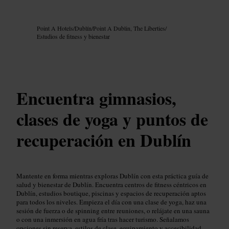
Imagen /
Google AI
Point A Hotels
/
Dublín
/
Point A Dublin, The Liberties
/
Estudios de fitness y bienestar
Encuentra gimnasios,
clases de yoga y puntos de
recuperación en Dublín
Mantente en forma mientras exploras Dublín con esta práctica guía de
salud y bienestar de Dublín. Encuentra centros de fitness céntricos en
Dublín, estudios boutique, piscinas y espacios de recuperación aptos
para todos los niveles. Empieza el día con una clase de yoga, haz una
sesión de fuerza o de spinning entre reuniones, o relájate en una sauna
o con una inmersión en agua fría tras hacer turismo. Señalamos
opciones sin reserva, estilos de clase, equipamiento y accesibilidad