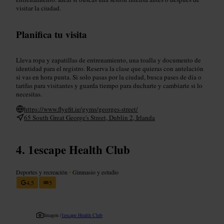
visitar la ciudad.
Planifica tu visita
Lleva ropa y zapatillas de entrenamiento, una toalla y documento de
identidad para el registro. Reserva la clase que quieras con antelación
si vas en hora punta. Si solo pasas por la ciudad, busca pases de día o
tarifas para visitantes y guarda tiempo para ducharte y cambiarte si lo
necesitas.
https://www.flyefit.ie/gyms/georges-street/
65 South Great George's Street, Dublin 2, Irlanda
1escape Health Club
Deportes y recreación
•
Gimnasio y estudio
4,5
5
Imagen /
1escape Health Club