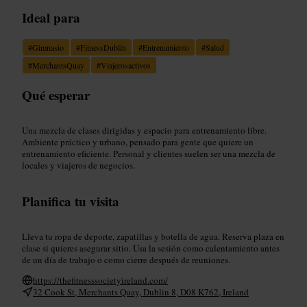
Ideal para
#
Gimnasio
#
FitnessDublín
#
Entrenamiento
#
Salud
#
MerchantsQuay
#
Viajerosactivos
Qué esperar
Una mezcla de clases dirigidas y espacio para entrenamiento libre.
Ambiente práctico y urbano, pensado para gente que quiere un
entrenamiento eficiente. Personal y clientes suelen ser una mezcla de
locales y viajeros de negocios.
Planifica tu visita
Lleva tu ropa de deporte, zapatillas y botella de agua. Reserva plaza en
clase si quieres asegurar sitio. Usa la sesión como calentamiento antes
de un día de trabajo o como cierre después de reuniones.
https://thefitnesssocietyireland.com/
32 Cook St, Merchants Quay, Dublin 8, D08 K762, Ireland