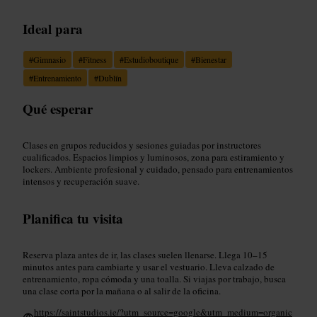
Ideal para
#
Gimnasio
#
Fitness
#
Estudioboutique
#
Bienestar
#
Entrenamiento
#
Dublín
Qué esperar
Clases en grupos reducidos y sesiones guiadas por instructores
cualificados. Espacios limpios y luminosos, zona para estiramiento y
lockers. Ambiente profesional y cuidado, pensado para entrenamientos
intensos y recuperación suave.
Planifica tu visita
Reserva plaza antes de ir, las clases suelen llenarse. Llega 10–15
minutos antes para cambiarte y usar el vestuario. Lleva calzado de
entrenamiento, ropa cómoda y una toalla. Si viajas por trabajo, busca
una clase corta por la mañana o al salir de la oficina.
https://saintstudios.ie/?utm_source=google&utm_medium=organic