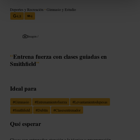
Deportes y Recreación
•
Gimnasio y Estudio
4,8
4
Imagen /
“
Entrena fuerza con clases guiadas en
Smithfield
”
Ideal para
#
Gimnasio
#
Entrenamientofuerza
#
Levantamientodepesas
#
Smithfield
#
Dublín
#
Clasesentrenador
Qué esperar
Clases con entrenador, atención a la técnica y programación