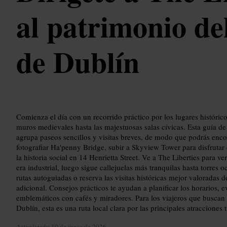
al patrimonio de
de Dublín
Comienza el día con un recorrido práctico por los lugares históri
muros medievales hasta las majestuosas salas cívicas. Esta guía d
agrupa paseos sencillos y visitas breves, de modo que podrás enco
fotografiar Ha'penny Bridge, subir a Skyview Tower para disfrutar
la historia social en 14 Henrietta Street. Ve a The Liberties para ver
era industrial, luego sigue callejuelas más tranquilas hasta torres 
rutas autoguiadas o reserva las visitas históricas mejor valoradas 
adicional. Consejos prácticos te ayudan a planificar los horarios, e
emblemáticos con cafés y miradores. Para los viajeros que buscan 
Dublín, esta es una ruta local clara por las principales atracciones t
Actualizado
10 de junio de 2026