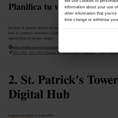
We use cookies to personalis
Planifica tu visita
information about your use of
other information that you’ve
time change or withdraw you
Incluye la parada dentro de un paseo por el centro de Dublín. Ve
leer el contexto histórico. Combínalo con otras paradas a pie en A
aprovechar el mismo tramo.
https://ruthcannonbarristerhistory.com/2023/11/22/church-stree
152-155, 152-155 Church St, Arran Quay, Dublin 7, D07 A0TN,
St. Patrick's Towe
Digital Hub
Lugares de interés y al aire libre