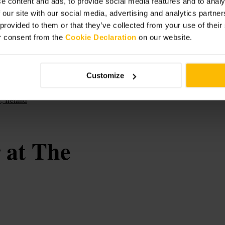
e content and ads, to provide social media features and to analy
 our site with our social media, advertising and analytics partn
 provided to them or that they’ve collected from your use of thei
r consent from the
Cookie Declaration
on our website.
 con calzado cómodo y tiempo para
rran Quay o cerca del río para
Customize
t-and-bow-street-1884/
 Ireland
r at The