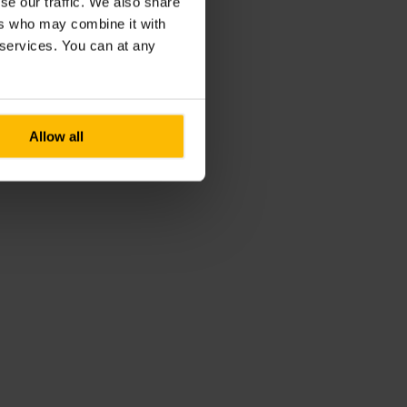
se our traffic. We also share
ers who may combine it with
r services. You can at any
Allow all