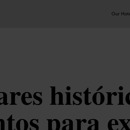
Our Hot
res históri
os para ex