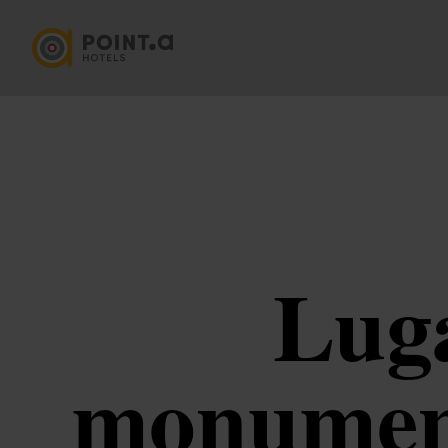
Luga
monument