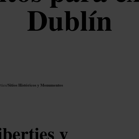
Dublín
Sitios Históricos y Monumentos
ties
/
berties y