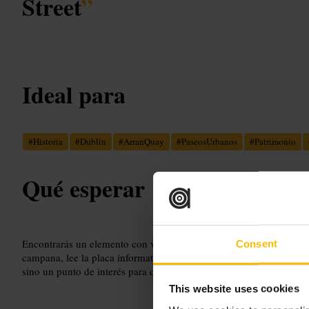
Street
”
Ideal para
#
Historia
#
Dublín
#
ArranQuay
#
PaseosUrbanos
#
Patrimonio
Qué esperar
Encontrarás un elemento con valor histórico visible desde la acera. 
Consent
campana, lee la placa informativa y sigue con tu ruta. No es una a
sino un punto de interés para quien disfruta de la historia urbana.
This website uses cookies