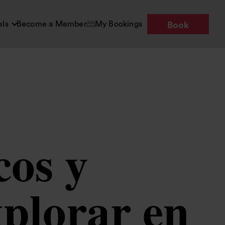
els
Become a Member
My Bookings
Book
cos y
plorar en