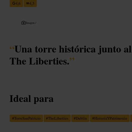
4,6
4,5
Imagen /
“
Una torre histórica junto al
The Liberties.
”
Ideal para
#
TorreSanPatricio
#
TheLiberties
#
Dublín
#
HistoriaYPatrimonio