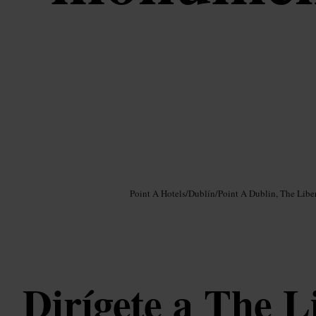
Imagen /
Google AI
Point A Hotels
/
Dublín
/
Point A Dublin, The Liber
Dirígete a The Li