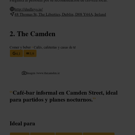
http://dudleys.ie/
48 Thomas St, The Liberties, Dublin, D08 Y44A, Ireland
The Camden
Comer y beber
•
Cafés, cafeterías y casas de té
4,1
3,9
Imagen /
www.thecamden.ie
“
Café-bar informal en Camden Street, ideal
para partidos y planes nocturnos.
”
Ideal para