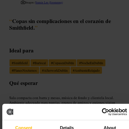
Imagen /
Sumin Lee (Soomeeng)
“
Copas sin complicaciones en el corazón de
Smithfield.
”
Ideal para
#
Smithfield
#
Barlocal
#
CopasenDublín
#
NocheEnDublín
#
PlanesNocturnos
#
AfterworkDublin
#
AmbienteRelajado
Qué esperar
Sala compacta con barra y mesas, música de fondo y clientela local.
Ambiente adecuado para parejas, grupos de amigos y quienes viajan
solos. Enfocado en bebidas y en un servicio ágil.
Planifica tu visita
Consent
Details
About