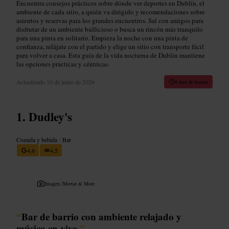
Encuentra consejos prácticos sobre dónde ver deportes en Dublín, el
ambiente de cada sitio, a quién va dirigido y recomendaciones sobre
asientos y reservas para los grandes encuentros. Sal con amigos para
disfrutar de un ambiente bullicioso o busca un rincón más tranquilo
para una pinta en solitario. Empieza la noche con una pinta de
confianza, relájate con el partido y elige un sitio con transporte fácil
para volver a casa. Esta guía de la vida nocturna de Dublín mantiene
las opciones prácticas y céntricas.
Actualizado
10 de junio de 2026
8 min de lectura
Dudley's
Comida y bebida
•
Bar
4,6
4,5
Imagen /
Mortar & More
“
Bar de barrio con ambiente relajado y
música en vivo.
”