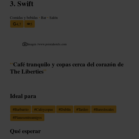
Swift
Comidas y bebidas
•
Bar
•
Salón
4,7
5
Imagen /
www.pointahotels.com
“
Café tranquilo y copas cerca del corazón de
The Liberties
”
Ideal para
#
Barbarrio
#
Cafeycopas
#
Dublín
#
Tardeo
#
Bareslocales
#
Planesentreamigos
Qué esperar