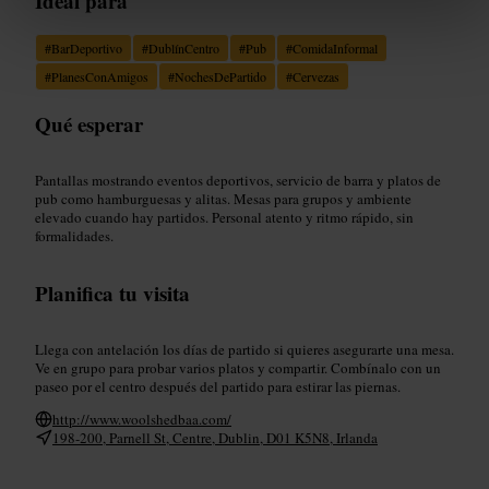
Ideal para
#
BarDeportivo
#
DublínCentro
#
Pub
#
ComidaInformal
#
PlanesConAmigos
#
NochesDePartido
#
Cervezas
Qué esperar
Pantallas mostrando eventos deportivos, servicio de barra y platos de
pub como hamburguesas y alitas. Mesas para grupos y ambiente
elevado cuando hay partidos. Personal atento y ritmo rápido, sin
formalidades.
Planifica tu visita
Llega con antelación los días de partido si quieres asegurarte una mesa.
Ve en grupo para probar varios platos y compartir. Combínalo con un
paseo por el centro después del partido para estirar las piernas.
http://www.woolshedbaa.com/
198-200, Parnell St, Centre, Dublin, D01 K5N8, Irlanda