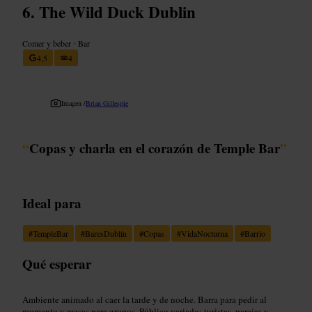
The Wild Duck Dublin
Comer y beber
•
Bar
4,5
4
Imagen /
Brian Gillespie
“
Copas y charla en el corazón de Temple Bar
”
Ideal para
#
TempleBar
#
BaresDublín
#
Copas
#
VidaNocturna
#
Barrio
Qué esperar
Ambiente animado al caer la tarde y de noche. Barra para pedir al
momento y mesas para grupos. Público variado: turistas, parejas y