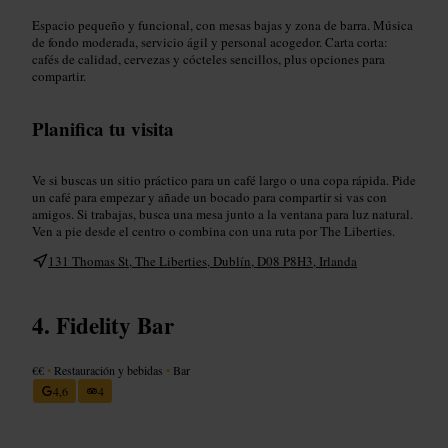
Espacio pequeño y funcional, con mesas bajas y zona de barra. Música
de fondo moderada, servicio ágil y personal acogedor. Carta corta:
cafés de calidad, cervezas y cócteles sencillos, plus opciones para
compartir.
Planifica tu visita
Ve si buscas un sitio práctico para un café largo o una copa rápida. Pide
un café para empezar y añade un bocado para compartir si vas con
amigos. Si trabajas, busca una mesa junto a la ventana para luz natural.
Ven a pie desde el centro o combina con una ruta por The Liberties.
131 Thomas St, The Liberties, Dublín, D08 P8H3, Irlanda
Fidelity Bar
€€
•
Restauración y bebidas
•
Bar
4,6
4