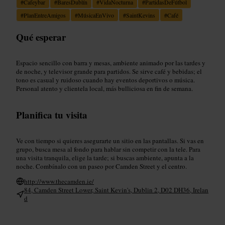
#
Cafeybar
#
BaresDublín
#
VidaNocturna
#
PartidasDeFútbol
#
PlanEntreAmigos
#
MúsicaEnVivo
#
SaintKevins
#
Café
Qué esperar
Espacio sencillo con barra y mesas, ambiente animado por las tardes y
de noche, y televisor grande para partidos. Se sirve café y bebidas; el
tono es casual y ruidoso cuando hay eventos deportivos o música.
Personal atento y clientela local, más bulliciosa en fin de semana.
Planifica tu visita
Ve con tiempo si quieres asegurarte un sitio en las pantallas. Si vas en
grupo, busca mesa al fondo para hablar sin competir con la tele. Para
una visita tranquila, elige la tarde; si buscas ambiente, apunta a la
noche. Combínalo con un paseo por Camden Street y el centro.
http://www.thecamden.ie/
84, Camden Street Lower, Saint Kevin's, Dublin 2, D02 DH36, Irelan
d