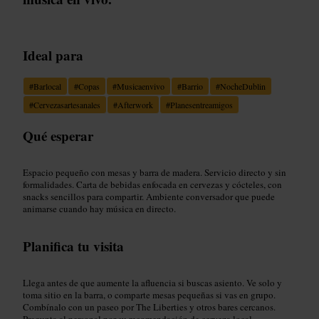
Ideal para
#
Barlocal
#
Copas
#
Musicaenvivo
#
Barrio
#
NocheDublin
#
Cervezasartesanales
#
Afterwork
#
Planesentreamigos
Qué esperar
Espacio pequeño con mesas y barra de madera. Servicio directo y sin
formalidades. Carta de bebidas enfocada en cervezas y cócteles, con
snacks sencillos para compartir. Ambiente conversador que puede
animarse cuando hay música en directo.
Planifica tu visita
Llega antes de que aumente la afluencia si buscas asiento. Ve solo y
toma sitio en la barra, o comparte mesas pequeñas si vas en grupo.
Combínalo con un paseo por The Liberties y otros bares cercanos.
Pregunta al personal por su recomendación de cerveza local.