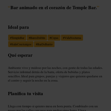
“
Bar animado en el corazón de Temple Bar.
”
Ideal para
#
TempleBar
#
BaresDublín
#
Copas
#
VidaNocturna
#
SalirConAmigos
#
BarDeBarrio
Qué esperar
Ambiente vivo y ruidoso por las noches, con gente de todas las edades.
Servicio informal detrás de la barra, oferta de bebidas y platos
sencillos. Ideal para grupos, parejas y viajeros que quieren quedarse en
el centro y seguir la noche en la zona.
Planifica tu visita
Llega con tiempo si quieres mesa en hora punta. Combínalo con un
paseo por las calles cercanas para probar otros bares. Lleva