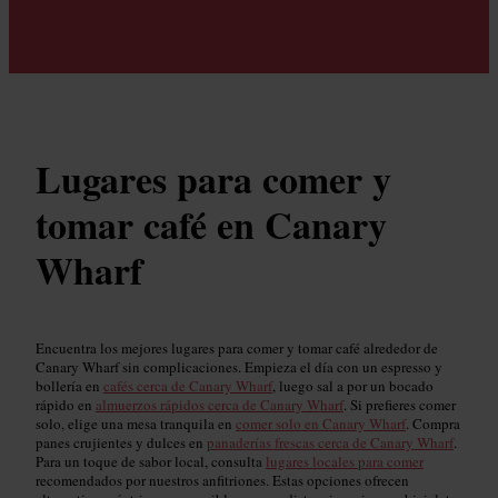
Lugares para comer y
tomar café en Canary
Wharf
Encuentra los mejores lugares para comer y tomar café alrededor de
Canary Wharf sin complicaciones. Empieza el día con un espresso y
bollería en
cafés cerca de Canary Wharf
, luego sal a por un bocado
rápido en
almuerzos rápidos cerca de Canary Wharf
. Si prefieres comer
solo, elige una mesa tranquila en
comer solo en Canary Wharf
. Compra
panes crujientes y dulces en
panaderías frescas cerca de Canary Wharf
.
Para un toque de sabor local, consulta
lugares locales para comer
recomendados por nuestros anfitriones. Estas opciones ofrecen