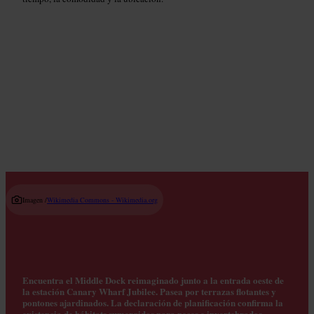
Locales de música en directo
Read guide
Imagen /
Wikimedia Commons - Wikimedia.org
Encuentra el Middle Dock reimaginado junto a la entrada oeste de
la estación Canary Wharf Jubilee. Pasea por terrazas flotantes y
pontones ajardinados. La declaración de planificación confirma la
existencia de hábitats sumergidos para peces e invertebrados,