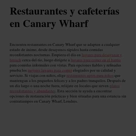
Restaurantes y cafeterías
en Canary Wharf
Encuentra restaurantes en Canary Wharf que se adapten a cualquier
estado de ánimo, desde desayunos rápidos hasta comidas
reconfortantes nocturnas. Empieza el día en
lugares para desayunar y
brunch
cerca del río, luego dirígete a
lugares para comer en el barrio
para comidas informales con vistas. Para opciones fiables y refinadas
prueba los
mejores lugares para comer
elogiados por su calidad y
servicio. Si viajas con niños, elige
restaurantes aptos para niños
que
mantengan a los pequeños felices y a los padres tranquilos. Después de
un día largo o una noche fuera, relájate en locales que sirven
platos
reconfortantes y abundantes
. Esta sección te ayuda a encontrar
opciones de restauración prácticas y bien situadas para una estancia sin
contratiempos en Canary Wharf, Londres.
Restaurantes mejor valorados