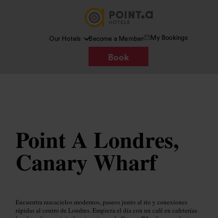
My Bookings
Our Hotels
Become a Member
Book
Imagen /
Wikimedia Commons
Point A Londres,
Canary Wharf
Encuentra rascacielos modernos, paseos junto al río y conexiones
rápidas al centro de Londres. Empieza el día con un café en cafeterías