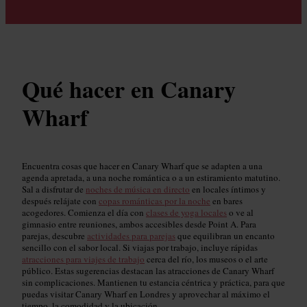
Qué hacer en Canary
Wharf
Encuentra cosas que hacer en Canary Wharf que se adapten a una
agenda apretada, a una noche romántica o a un estiramiento matutino.
Sal a disfrutar de
noches de música en directo
en locales íntimos y
después relájate con
copas románticas por la noche
en bares
acogedores. Comienza el día con
clases de yoga locales
o ve al
gimnasio entre reuniones, ambos accesibles desde Point A. Para
parejas, descubre
actividades para parejas
que equilibran un encanto
sencillo con el sabor local. Si viajas por trabajo, incluye rápidas
atracciones para viajes de trabajo
cerca del río, los museos o el arte
público. Estas sugerencias destacan las atracciones de Canary Wharf
sin complicaciones. Mantienen tu estancia céntrica y práctica, para que
puedas visitar Canary Wharf en Londres y aprovechar al máximo el
tiempo, la comodidad y la ubicación.