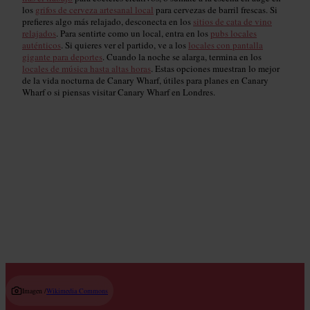
los
grifos de cerveza artesanal local
para cervezas de barril frescas. Si
prefieres algo más relajado, desconecta en los
sitios de cata de vino
relajados
. Para sentirte como un local, entra en los
pubs locales
auténticos
. Si quieres ver el partido, ve a los
locales con pantalla
gigante para deportes
. Cuando la noche se alarga, termina en los
locales de música hasta altas horas
. Estas opciones muestran lo mejor
de la vida nocturna de Canary Wharf, útiles para planes en Canary
Wharf o si piensas visitar Canary Wharf en Londres.
Coctelerías
B
Read guide
Imagen /
Wikimedia Commons