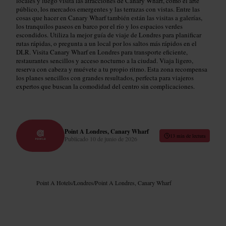
locales y luego visita las atracciones de Canary Wharf, como el arte
público, los mercados emergentes y las terrazas con vistas. Entre las
cosas que hacer en Canary Wharf también están las visitas a galerías,
los tranquilos paseos en barco por el río y los espacios verdes
escondidos. Utiliza la mejor guía de viaje de Londres para planificar
rutas rápidas, o pregunta a un local por los saltos más rápidos en el
DLR. Visita Canary Wharf en Londres para transporte eficiente,
restaurantes sencillos y acceso nocturno a la ciudad. Viaja ligero,
reserva con cabeza y muévete a tu propio ritmo. Esta zona recompensa
los planes sencillos con grandes resultados, perfecta para viajeros
expertos que buscan la comodidad del centro sin complicaciones.
Point A Londres, Canary Wharf
13 min de lectura
Publicado
10 de junio de 2026
Point A Hotels
/
Londres
/
Point A Londres, Canary Wharf