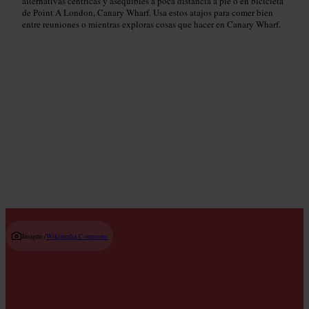
alternativas céntricas y asequibles a poca distancia a pie o en bicicleta
de Point A London, Canary Wharf. Usa estos atajos para comer bien
entre reuniones o mientras exploras cosas que hacer en Canary Wharf.
Cafeterías locales
Read guide
Imagen /
Wikimedia Commons