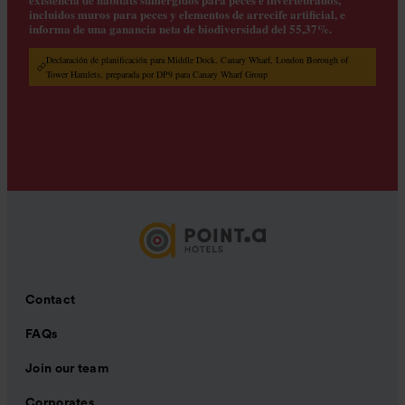
incluidos muros para peces y elementos de arrecife artificial, e
informa de una ganancia neta de biodiversidad del 55,37%.
Declaración de planificación para Middle Dock, Canary Wharf, London Borough of
Tower Hamlets, preparada por DP9 para Canary Wharf Group
Contact
FAQs
Join our team
Corporates