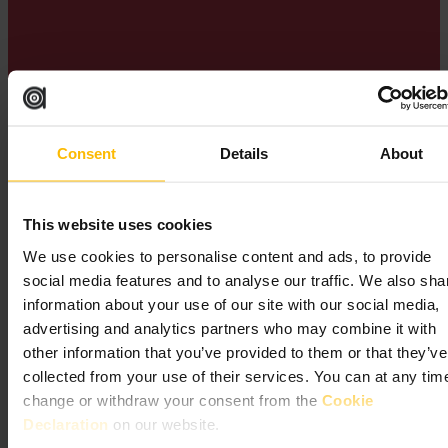
El jardín en la azotea Crossrail Place se encuentra casi exactamente
sobre el meridiano de Greenwich, por lo que la plantación refleja los
hemisferios: especies asiáticas al este y plantas de las Américas al
oeste. La visita es gratuita.
Consent
Details
About
Canary Wharf Group
This website uses cookies
We use cookies to personalise content and ads, to provide
social media features and to analyse our traffic. We also sha
information about your use of our site with our social media,
advertising and analytics partners who may combine it with
other information that you’ve provided to them or that they’ve
collected from your use of their services. You can at any tim
Atracciones de Canary
change or withdraw your consent from the
Cookie
Wharf y diversión
Declaration
on our website.