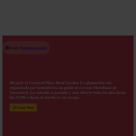
Read guide
Imagen /
Wikimedia Commons
Dirígete al Crossrail Place Roof Garden. La plantación está
organizada por hemisferios, un guiño al cercano Meridiano de
Greenwich. La entrada es gratuita y está abierto todos los días hasta
las 21:00, o hasta el atardecer en verano.
Canary Wharf