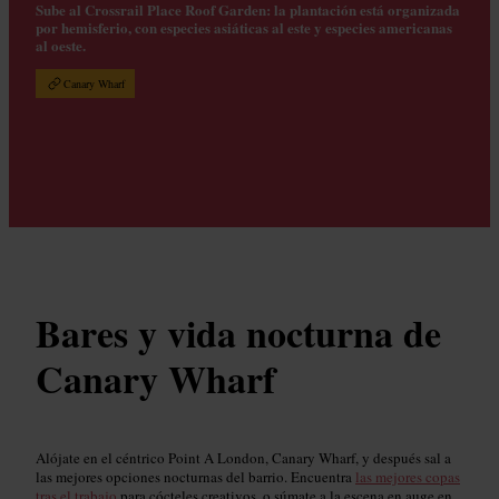
Sube al Crossrail Place Roof Garden: la plantación está organizada
por hemisferio, con especies asiáticas al este y especies americanas
al oeste.
Canary Wharf
Bares y vida nocturna de
Canary Wharf
Alójate en el céntrico Point A London, Canary Wharf, y después sal a
las mejores opciones nocturnas del barrio. Encuentra
las mejores copas
tras el trabajo
para cócteles creativos, o súmate a la escena en auge en