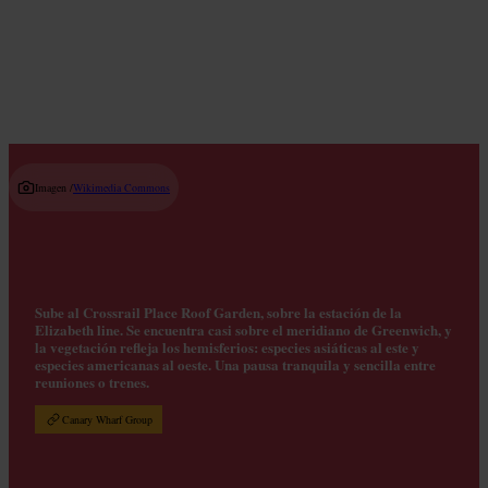
Read guide
Imagen /
Wikimedia Commons
Sube al Crossrail Place Roof Garden, sobre la estación de la
Elizabeth line. Se encuentra casi sobre el meridiano de Greenwich, y
la vegetación refleja los hemisferios: especies asiáticas al este y
especies americanas al oeste. Una pausa tranquila y sencilla entre
reuniones o trenes.
Canary Wharf Group