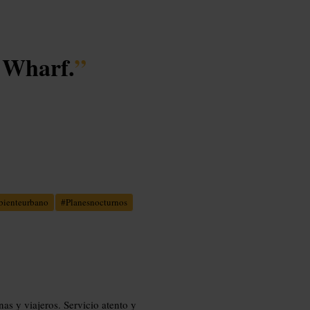
 Wharf.
”
ienteurbano
#
Planesnocturnos
as y viajeros. Servicio atento y