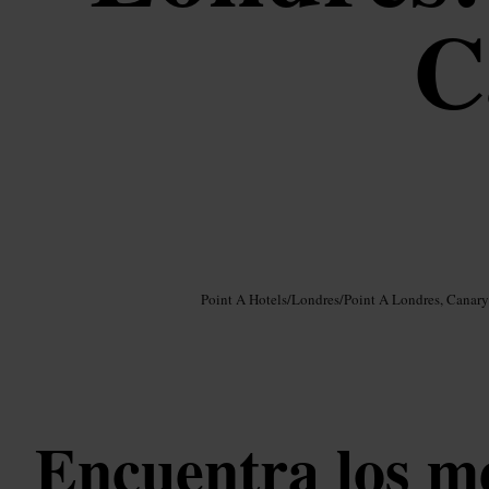
C
Imagen /
Google AI
Point A Hotels
/
Londres
/
Point A Londres, Canar
Encuentra los m