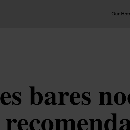
Our Hot
es bares no
 recomenda