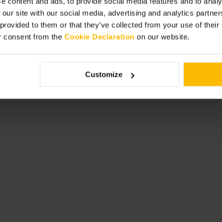
e content and ads, to provide social media features and to analy
 our site with our social media, advertising and analytics partn
 provided to them or that they’ve collected from your use of thei
r consent from the
Cookie Declaration
on our website.
ara evitar problemas en la puerta.
atrevido. Si llegas con tiempo,
es de entrar.
Customize