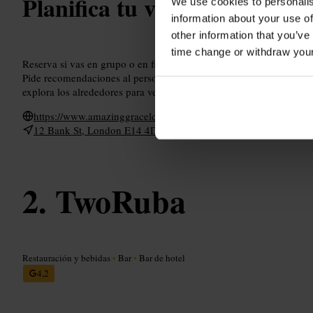
Planifica tu visita
We use cookies to personalis
information about your use of
other information that you’ve
time change or withdraw you
Reserva si vas en grupo o en fin de semana. Vístete smart-casual p
Pide recomendaciones al personal si buscas algo suave o algo más 
explora los alrededores para ver la ribera y las luces del distrito ant
https://www.amazinggraceldn.com/
12 Bank St, London E14 4DD, Reino Unido
TwoRuba
Restauración y bebidas
•
Bar
•
Bar de hotel
4,2