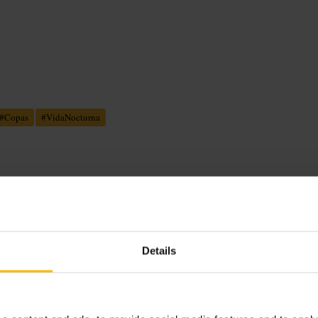
#
Copas
#
VidaNocturna
para grupos. Carta de cócteles clásica
Details
recto o DJ en las noches de fin de
tmo tranquilo durante la semana.