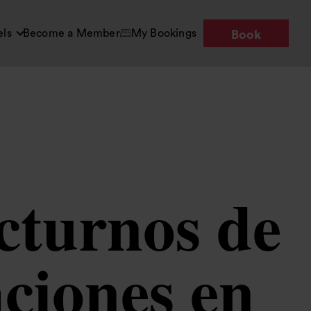
els
Become a Member
My Bookings
Book
cturnos de
ciones en