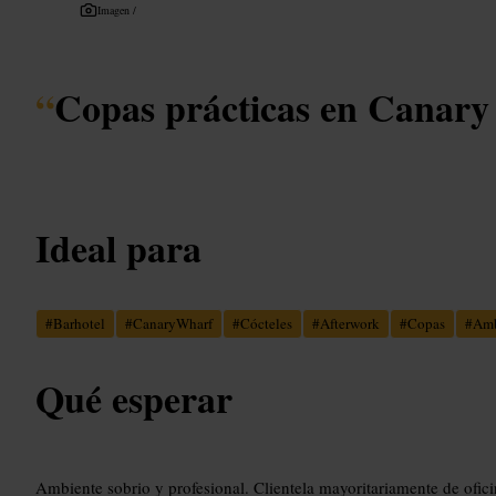
Imagen /
“
Copas prácticas en Canary
Ideal para
#
Barhotel
#
CanaryWharf
#
Cócteles
#
Afterwork
#
Copas
#
Amb
Qué esperar
Ambiente sobrio y profesional. Clientela mayoritariamente de oficin