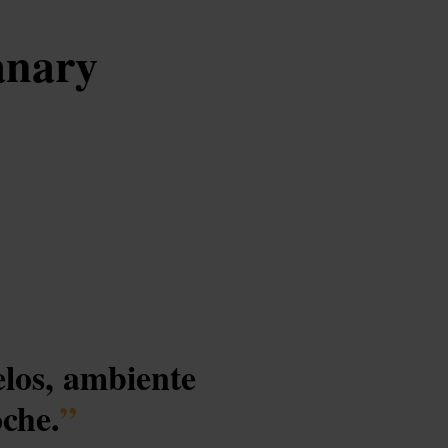
anary
elos, ambiente
oche.
”