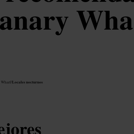
anary Wha
Locales nocturnos
y Wharf
/
ejores