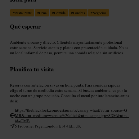
#
Restaurante
#
Cena
#
Comida
#
Londres
#
Negocios
Qué esperar
Ambiente urbano y directo. Clientela mayoritariamente profesional
entre semana. Servicio atento y platos con presentación cuidada. No es
un local informal de paso, permite una comida relajada sin artificios.
Planifica tu visita
Reserva con antelación si vas en hora punta. Para comidas rápidas
elige el turno de mediodía entre semana. Si buscas ambiente, ve por la
noche con un grupo pequeño. Consulta el menú por intolerancias antes
de ir.
https://theblacklock.com/restaurants/canary-wharf/?utm_source=G
MB&utm_medium=website%20click&utm_campaign=SDM&utm_
id=GMB
5 Frobisher Psge, London E14 4EE, UK