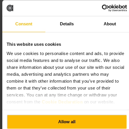
“
Comida cuidada y servicio atento para
comidas que importan.
”
Consent
Details
About
Ideal para
This website uses cookies
#
Restaurante
#
AltaCocina
#
Londres
#
ParaParejas
#
ParaFamilias
We use cookies to personalise content and ads, to provide
#
ComidaSocial
social media features and to analyse our traffic. We also
share information about your use of our site with our social
Qué esperar
media, advertising and analytics partners who may
combine it with other information that you’ve provided to
Platos elaborados con atención al detalle y una carta pensada para
them or that they’ve collected from your use of their
compartir o para menús individuales. Servicio formal pero cercano,
services. You can at any time change or withdraw your
presentación cuidada y una atmósfera que favorece la conversación.
Ideal si buscas una experiencia gastronómica afinada sin estridencias.
consent from the
Cookie Declaration
on our website.
Planifica tu visita
Allow all