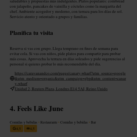
saludables y propuestas más indulgentes. Platos populares: cornbread
con jalapeño, pancakes de vainilla y cócteles como la margarita del
chef. Ambiente acogedor y moderno, con terraza para los días de sol.
Servicio atento y orientado a grupos y familias.
Planifica tu visita
Reserva si vas con grupo. Llega temprano en fines de semana para
evitar cola. Si vas con niños, pide platos para compartir para probar
más cosas. Aprovecha la terraza en días soleados y pide sugerencias al
personal si quieres probar lo más recomendable del día.
https://caravanandco.com/pages/canary-wharf?utm_source=google
&utm_medium=organic&utm_campaign=gbp&utm_content=canar
y-wharf
Unidad 2, Reuters Plaza, Londres E14 5AJ, Reino Unido
Feels Like June
Comidas y bebidas
•
Restaurante
•
Comidas y bebidas
•
Bar
4,5
4,5