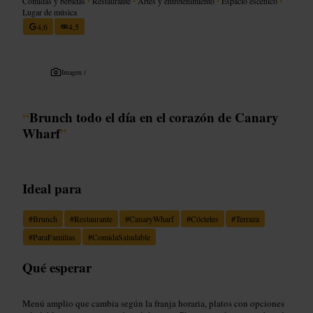
Comidas y bebidas
•
Restaurante
•
Artes y entretenimiento
•
Espacio escénico
•
Lugar de música
4,6
4,5
Imagen /
“
Brunch todo el día en el corazón de Canary
Wharf
”
Ideal para
#
Brunch
#
Restaurante
#
CanaryWharf
#
Cócteles
#
Terraza
#
ParaFamilias
#
ComidaSaludable
Qué esperar
Menú amplio que cambia según la franja horaria, platos con opciones