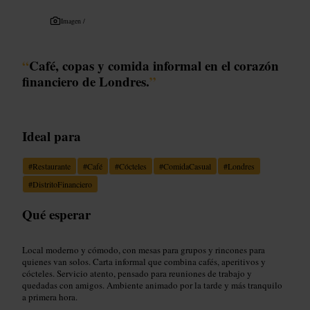
Imagen /
“
Café, copas y comida informal en el corazón
financiero de Londres.
”
Ideal para
#
Restaurante
#
Café
#
Cócteles
#
ComidaCasual
#
Londres
#
DistritoFinanciero
Qué esperar
Local moderno y cómodo, con mesas para grupos y rincones para
quienes van solos. Carta informal que combina cafés, aperitivos y
cócteles. Servicio atento, pensado para reuniones de trabajo y
quedadas con amigos. Ambiente animado por la tarde y más tranquilo
a primera hora.