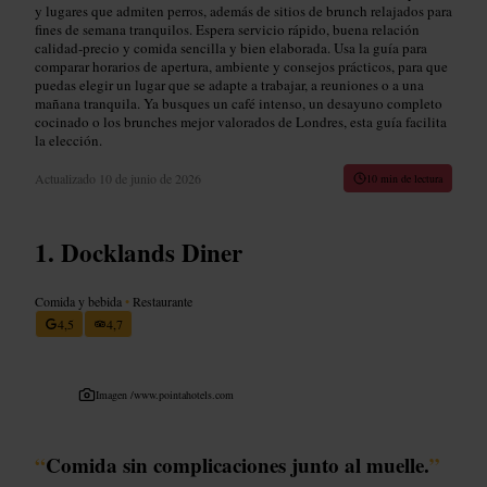
y lugares que admiten perros, además de sitios de brunch relajados para
fines de semana tranquilos. Espera servicio rápido, buena relación
calidad‑precio y comida sencilla y bien elaborada. Usa la guía para
comparar horarios de apertura, ambiente y consejos prácticos, para que
puedas elegir un lugar que se adapte a trabajar, a reuniones o a una
mañana tranquila. Ya busques un café intenso, un desayuno completo
cocinado o los brunches mejor valorados de Londres, esta guía facilita
la elección.
Actualizado
10 de junio de 2026
10 min de lectura
Docklands Diner
Comida y bebida
•
Restaurante
4,5
4,7
Imagen /
www.pointahotels.com
“
Comida sin complicaciones junto al muelle.
”