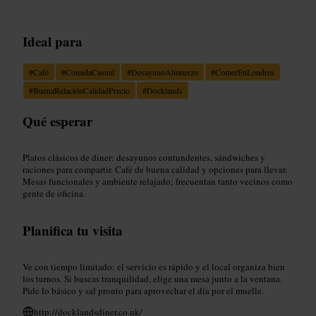
Ideal para
#
Café
#
ComidaCasual
#
DesayunoAlmuerzo
#
ComerEnLondres
#
BuenaRelaciónCalidadPrecio
#
Docklands
Qué esperar
Platos clásicos de diner: desayunos contundentes, sándwiches y
raciones para compartir. Café de buena calidad y opciones para llevar.
Mesas funcionales y ambiente relajado; frecuentan tanto vecinos como
gente de oficina.
Planifica tu visita
Ve con tiempo limitado: el servicio es rápido y el local organiza bien
los turnos. Si buscas tranquilidad, elige una mesa junto a la ventana.
Pide lo básico y sal pronto para aprovechar el día por el muelle.
http://docklandsdiner.co.uk/