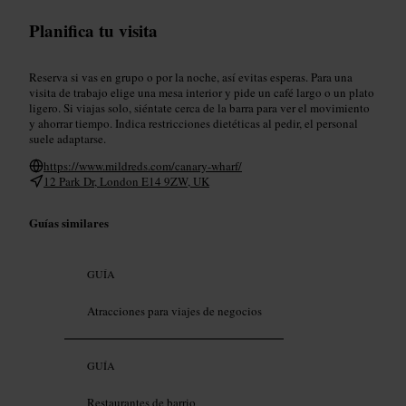
Planifica tu visita
Reserva si vas en grupo o por la noche, así evitas esperas. Para una
visita de trabajo elige una mesa interior y pide un café largo o un plato
ligero. Si viajas solo, siéntate cerca de la barra para ver el movimiento
y ahorrar tiempo. Indica restricciones dietéticas al pedir, el personal
suele adaptarse.
https://www.mildreds.com/canary-wharf/
12 Park Dr, London E14 9ZW, UK
Guías similares
GUÍA
Atracciones para viajes de negocios
GUÍA
Restaurantes de barrio