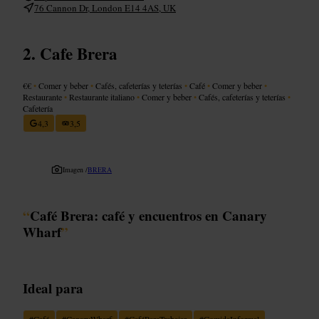
76 Cannon Dr, London E14 4AS, UK
Cafe Brera
€€
•
Comer y beber
•
Cafés, cafeterías y teterías
•
Café
•
Comer y beber
•
Restaurante
•
Restaurante italiano
•
Comer y beber
•
Cafés, cafeterías y teterías
•
Cafetería
4,3
3,5
Imagen /
BRERA
“
Café Brera: café y encuentros en Canary
Wharf
”
Ideal para
#
Café
#
CanaryWharf
#
CaféParaTrabajar
#
ComidaInformal