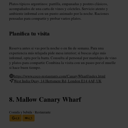
Platos típicos argentinos: parrilla, empanadas y postres clásicos,
acompañados de una carta de vinos y cócteles. Servicio atento y
ambiente informal con un punto animado por la noche. Raciones
pensadas para compartir y probar varios platos.
Planifica tu visita
Reserva antes si vas por la noche o en fin de semana. Para una
experiencia más relajada pide mesa interior; si buscas algo más
informal, opta por la barra. Consulta al personal por maridajes de vino
y platos para compartir. Combina la visita con un paseo por el muelle
si hace buen tiempo.
https://www.coco-restaurants.com/CanaryWharf/index.html
West India Quay, 14 Hertsmere Rd, London E14 4AF, UK
Mallow Canary Wharf
Comida y bebida
•
Restaurante
4,8
4,5