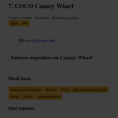
COCO Canary Wharf
Comidas y bebidas
•
Restaurante
•
Restaurante argentino
4,6
5
Imagen /
COCO Canary Wharf
“
Sabores argentinos en Canary Wharf
”
Ideal para
#
GastronomíaArgentina
#
Parrilla
#
Vino
#
RestauranteCanaryWharf
#
Cena
#
Copas
#
Ambienteurbano
Qué esperar