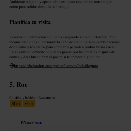
Ambiente relajado y apropiado tanto para encuentros con amigos
como para salidas después del trabajo.
Planifica tu visita
Reserva con antelación si quieres asegurarte sitio en la terraza. Pide
recomendaciones al personal: la carta de cócteles tiene combinaciones
destacadas y los platos para compartir permiten probar varias cosas.
Lleva calzado cómodo si quieres pasear por los muelles después de
comer, y deja hueco para el postre si te apetece algo dulce.
https://tribelondon-canarywharf.com/m/feelslikejune
Roe
Comidas y bebidas
•
Restaurante
4,5
4,5
Imagen /
ROE