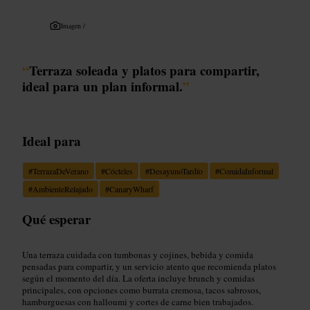
Imagen /
“
Terraza soleada y platos para compartir,
ideal para un plan informal.
”
Ideal para
#
TerrazaDeVerano
#
Cócteles
#
DesayunoTardío
#
ComidaInformal
#
AmbienteRelajado
#
CanaryWharf
Qué esperar
Una terraza cuidada con tumbonas y cojines, bebida y comida
pensadas para compartir, y un servicio atento que recomienda platos
según el momento del día. La oferta incluye brunch y comidas
principales, con opciones como burrata cremosa, tacos sabrosos,
hamburguesas con halloumi y cortes de carne bien trabajados.