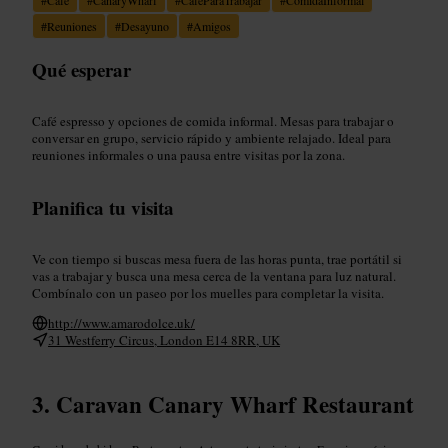
#
Reuniones
#
Desayuno
#
Amigos
Qué esperar
Café espresso y opciones de comida informal. Mesas para trabajar o
conversar en grupo, servicio rápido y ambiente relajado. Ideal para
reuniones informales o una pausa entre visitas por la zona.
Planifica tu visita
Ve con tiempo si buscas mesa fuera de las horas punta, trae portátil si
vas a trabajar y busca una mesa cerca de la ventana para luz natural.
Combínalo con un paseo por los muelles para completar la visita.
http://www.amarodolce.uk/
31 Westferry Circus, London E14 8RR, UK
Caravan Canary Wharf Restaurant