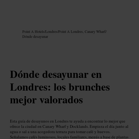
Imagen /
Google AI
Point A Hotels
/
Londres
/
Point A Londres, Canary Wharf
/
Dónde desayunar
Dónde desayunar en
Londres: los brunches
mejor valorados
Esta guía de desayunos en Londres te ayuda a encontrar lo mejor que
ofrece la ciudad en Canary Wharf y Docklands. Empieza el día junto al
agua o sal a una acogedora terraza para tomar café y huevos.
Señalamos cafés luminosos, locales familiares, menús a base de plantas