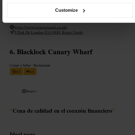
Reserva con antelación para asegurar mesa. Indica intolerancias o
alergias al hacer la reserva para que el equipo pueda adaptarse. Viste
Customize
smart casual si buscas encajar con el ambiente. Pide al personal
recomendaciones del día para aprovechar las mejores opciones.
https://www.roerestaurant.co.uk/
5 Park Dr, Londres E14 9GG, Reino Unido
Blacklock Canary Wharf
Comer y beber
•
Restaurante
4,7
4,5
Imagen /
“
Cena de calidad en el corazón financiero
”
Ideal para