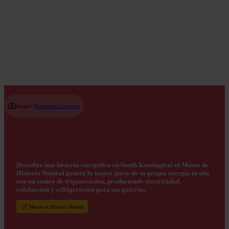
Actividades para parejas
Read guide
Imagen /
Wikimedia Commons
Descubre una historia energética en South Kensington: el Museo de
Historia Natural genera la mayor parte de su propia energía in situ
con un centro de trigeneración, produciendo electricidad,
calefacción y refrigeración para sus galerías.
Museo de Historia Natural