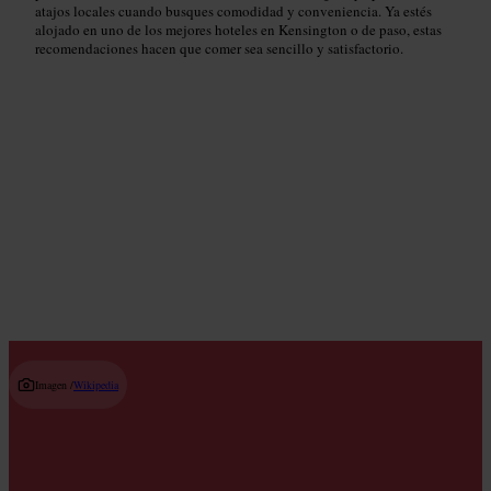
atajos locales cuando busques comodidad y conveniencia. Ya estés
alojado en uno de los mejores hoteles en Kensington o de paso, estas
recomendaciones hacen que comer sea sencillo y satisfactorio.
Las mejores recomendaciones de nuestros
anfitriones
Read guide
Imagen /
Wikipedia