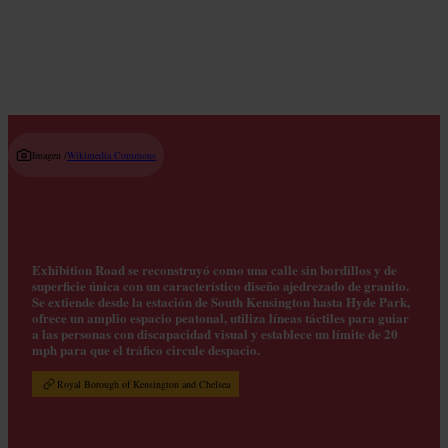
Read guide
Imagen /
Wikimedia Commons
Exhibition Road se reconstruyó como una calle sin bordillos y de
superficie única con un característico diseño ajedrezado de granito.
Se extiende desde la estación de South Kensington hasta Hyde Park,
ofrece un amplio espacio peatonal, utiliza líneas táctiles para guiar
a las personas con discapacidad visual y establece un límite de 20
mph para que el tráfico circule despacio.
Royal Borough of Kensington and Chelsea