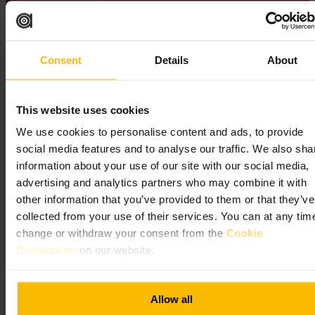
Imagen /
Wikimedia Commons
Consent
Details
About
Dirígete a la estación de South Kensington para un atajo práctico.
Un paso subterráneo peatonal, catalogado como Grade II y
This website uses cookies
construido en 1885, discurre bajo Exhibition Road, ofreciéndote un
paseo cubierto directo al V&A, al Science Museum y al Natural
We use cookies to personalise content and ads, to provide
History Museum.
social media features and to analyse our traffic. We also sha
information about your use of our site with our social media,
advertising and analytics partners who may combine it with
other information that you’ve provided to them or that they’ve
collected from your use of their services. You can at any tim
change or withdraw your consent from the
Cookie
Declaration
on our website.
Museos y atracciones
Allow all