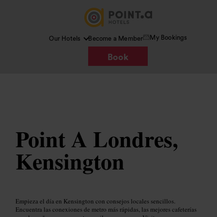
My Bookings
Our Hotels
Become a Member
Book
Imagen /
Wikimedia Commons
Point A Londres,
Kensington
Empieza el día en Kensington con consejos locales sencillos.
Encuentra las conexiones de metro más rápidas, las mejores cafeterías