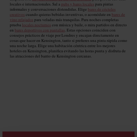
locales e internacionales. Sal a
pubs y bares locales
para pintas
informales y conversaciones distendidas. Elige
bares de cócteles
creativos
cuando quieras bebidas inventivas, o acomódate en
bares de
vino relajados
para veladas más tranquilas. Para noches completas
prueba
locales nocturnos
con música y baile, o mira partidos en directo
en
bares deportivos con pantallas
. Estas opciones coinciden con
consejos prácticos de viaje por Londres y encajan directamente en
cosas que hacer en Kensington, tanto si prefieres una pinta rápida como
una noche larga. Elige una habitación céntrica entre los mejores
hoteles en Kensington, planifica evitando las horas punta y disfruta de
las atracciones del barrio de Kensington cercanas.
Bares de cerveza artesanal y cervecerías
Read guide