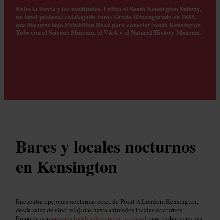
Evita la lluvia y las multitudes. Utiliza el South Kensington Subway,
un túnel peatonal catalogado como Grade II inaugurado en 1885,
que discurre bajo Exhibition Road para conectar South Kensington
Tube con el Science Museum, el V&A y el Natural History Museum.
Bares y locales nocturnos
en Kensington
Encuentra opciones nocturnas cerca de Point A London, Kensington,
desde salas de vino relajadas hasta animados locales nocturnos.
Empieza con
mejores locales de cerveza artesanal
para probar cervezas