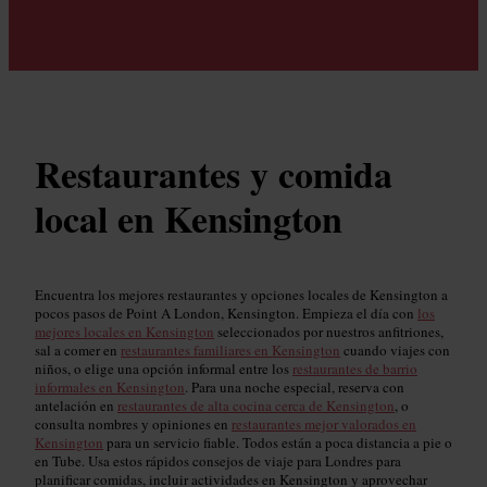
Restaurantes y comida
local en Kensington
Encuentra los mejores restaurantes y opciones locales de Kensington a
pocos pasos de Point A London, Kensington. Empieza el día con
los
mejores locales en Kensington
seleccionados por nuestros anfitriones,
sal a comer en
restaurantes familiares en Kensington
cuando viajes con
niños, o elige una opción informal entre los
restaurantes de barrio
informales en Kensington
. Para una noche especial, reserva con
antelación en
restaurantes de alta cocina cerca de Kensington
, o
consulta nombres y opiniones en
restaurantes mejor valorados en
Kensington
para un servicio fiable. Todos están a poca distancia a pie o
en Tube. Usa estos rápidos consejos de viaje para Londres para
planificar comidas, incluir actividades en Kensington y aprovechar