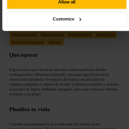
Allow all
Customize
Ideal para
#
CulturaJaponesa
#
DiseñoJaponés
#
ArteEnLondres
#
Kensington
#
GastronomíaJaponesa
#
Museos
Qué esperar
Exposiciones que van desde artesanía tradicional hasta diseño
contemporáneo. Muestras cuidadaS y montajes que favorecen la
observación detallada. Un espacio de tienda con selección de
cerámica, papelería y objetos de diseño. Cafetería con platos y bebidas
inspiradas en Japón. Ambiente tranquilo, apto para visitas en solitario,
en pareja o en grupo.
Planifica tu visita
Consulta la programación en la web antes de ir para ver las
exposiciones actuales. Deja un rato para mirar la tienda y probar algo