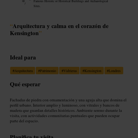
Famous Historic or Historical Buildings and Archaeological
/
Sites.
“
Arquitectura y calma en el corazón de
Kensington
”
Ideal para
#
Arquitectura
#
Patrimonio
#
Vidrieras
#
Kensington
#
Londres
Qué esperar
Fachadas de piedra con ornamentación y una aguja alta que domina el
perfil urbano. Interior amplio y luminoso, con vitrales y bancos de
madera que guardan detalles históricos. Ambiente sereno durante la
visita, con actividades comunitarias puntuales que pueden ocupar
parte del espacio.
Planifica tu visita