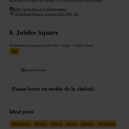
atención a las salas de trabajo y a las colecciones personales.
http://www.rbkc.gov.uk/museums/
18 Stafford Terrace, London W8 7BH, UK
Jubilee Square
Monumentos y espacios al aire libre
•
Parque
•
Parque urbano
4
Imagen /
Gillespies
“
Pausa breve en medio de la ciudad.
”
Ideal para
#
Plazaurbana
#
Parque
#
Pausa
#
Paseo
#
Familia
#
Fotografía