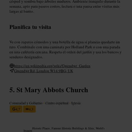
césped y sombra bajo árboles maduros. Ambiente tranquilo durante la
semana, apto para paseos cortos, lectura o una pausa entre visitas más
largas al barrio.
Planifica tu visita
Ve con zapatos cómodos y una botella de agua si planeas quedarte un
rato. Combínalo con una caminata por Holland Park o con una parada
en una cafetería cercana. Respeta el orden del jardín y usa los bancos y
senderos designados.
https://en.wikipedia.org/wiki/Gwendwr_Garden
Gwendwr Rd, London W14 9BG, UK
St Mary Abbots Church
Comunidad y Gobierno
•
Centro espiritual
•
Iglesia
4,7
4,3
Historic Places, Famous Historic Buildings & Sites, World's
Imagen