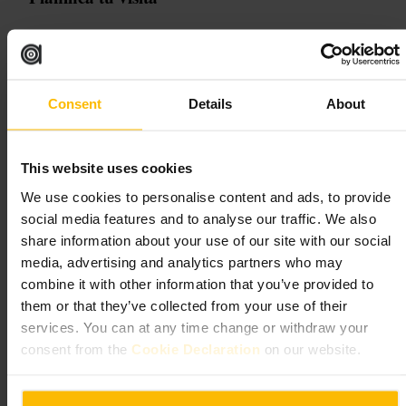
Inclúyelo en un paseo por Kensington: combina la visita con jardines
y tiendas cercanas. Lleva calzado cómodo para subir y bajar escalones
y una chaqueta si planeas pasar tiempo en la zona ajardinada. Respeta
el silencio en el interior y evita usar flash para las fotografías de
Consent
Details
About
vitrales.
http://www.smaw8.org/
Kensington Church St, London W8 4LA, UK
This website uses cookies
We use cookies to personalise content and ads, to provide
Japan House London
social media features and to analyse our traffic. We also
share information about your use of our site with our social
Artes y entretenimiento
•
Galería de arte
media, advertising and analytics partners who may
4,6
4,4
combine it with other information that you’ve provided to
them or that they’ve collected from your use of their
Imagen /
www.japanhouselondon.uk
services. You can at any time change or withdraw your
consent from the
Cookie Declaration
on our website.
“
Puerta a la cultura y el diseño japoneses en el
corazón de Londres
”