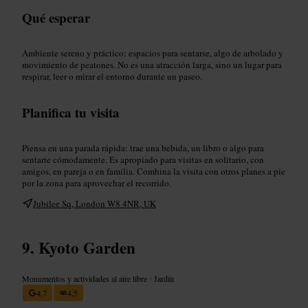
Qué esperar
Ambiente sereno y práctico: espacios para sentarse, algo de arbolado y
movimiento de peatones. No es una atracción larga, sino un lugar para
respirar, leer o mirar el entorno durante un paseo.
Planifica tu visita
Piensa en una parada rápida: trae una bebida, un libro o algo para
sentarte cómodamente. Es apropiado para visitas en solitario, con
amigos, en pareja o en familia. Combina la visita con otros planes a pie
por la zona para aprovechar el recorrido.
Jubilee Sq, London W8 4NR, UK
Kyoto Garden
Monumentos y actividades al aire libre
•
Jardín
4,7
4,5