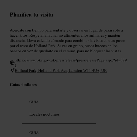
Planifica tu visita
Acércate con tiempo para sentarte y observar en lugar de pasar solo a
hacer fotos. Respeta la fauna: no alimentes a los animales y mantén
distancia. Lleva calzado cómodo para combinar la visita con un paseo
por el resto de Holland Park. Si vas en grupo, busca huecos en los
bancos en vez de quedarte en el camino, para no bloquear las vistas.
https://www.rbkc.gov.uk/pressrelease/pressreleasePage.aspx?id=379
1
Holland Park, Holland Park Ave, London W11 4UA, UK
Guías similares
GUÍA
Locales nocturnos
GUÍA