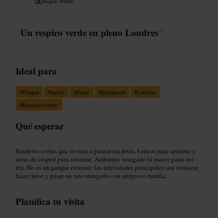
Imagen /
Wheree
“
Un respiro verde en pleno Londres
”
Ideal para
#
Parque
#
Jardin
#
Paseo
#
Relajacion
#
Londres
#
Espaciosverdes
Qué esperar
Senderos cortos que invitan a pasear sin prisa, bancos para sentarse y
áreas de césped para estirarse. Ambiente sosegado la mayor parte del
día. No es un parque extenso: las actividades principales son relajarse,
hacer fotos y pasar un rato tranquilo con amigos o familia.
Planifica tu visita