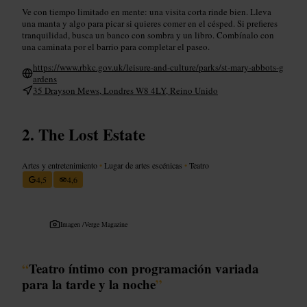
Ve con tiempo limitado en mente: una visita corta rinde bien. Lleva
una manta y algo para picar si quieres comer en el césped. Si prefieres
tranquilidad, busca un banco con sombra y un libro. Combínalo con
una caminata por el barrio para completar el paseo.
https://www.rbkc.gov.uk/leisure-and-culture/parks/st-mary-abbots-g
ardens
35 Drayson Mews, Londres W8 4LY, Reino Unido
The Lost Estate
Artes y entretenimiento
•
Lugar de artes escénicas
•
Teatro
4,5
4,6
Imagen /
Verge Magazine
“
Teatro íntimo con programación variada
para la tarde y la noche
”