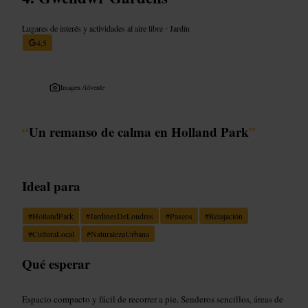
Lugares de interés y actividades al aire libre
•
Jardín
4,5
Imagen /
idverde
“
Un remanso de calma en Holland Park
”
Ideal para
#
HollandPark
#
JardinesDeLondres
#
Paseos
#
Relajación
#
CulturaLocal
#
NaturalezaUrbana
Qué esperar
Espacio compacto y fácil de recorrer a pie. Senderos sencillos, áreas de