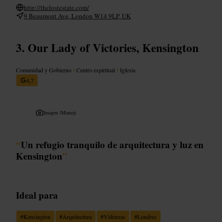
http://thelostestate.com/
9 Beaumont Ave, London W14 9LP, UK
Our Lady of Victories, Kensington
Comunidad y Gobierno
•
Centro espiritual
•
Iglesia
4,7
Imagen /
Mimoji
“
Un refugio tranquilo de arquitectura y luz en
Kensington
”
Ideal para
#
Kensington
#
Arquitectura
#
Vidrieras
#
Londres