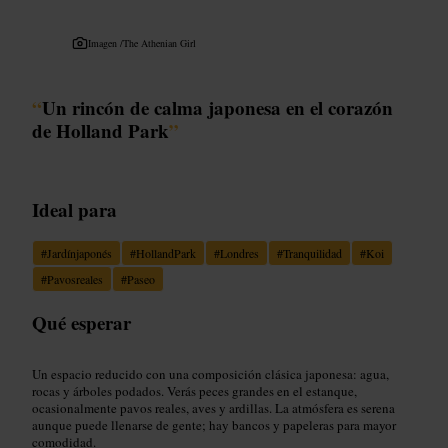
Imagen /
The Athenian Girl
“
Un rincón de calma japonesa en el corazón
de Holland Park
”
Ideal para
#
Jardínjaponés
#
HollandPark
#
Londres
#
Tranquilidad
#
Koi
#
Pavosreales
#
Paseo
Qué esperar
Un espacio reducido con una composición clásica japonesa: agua,
rocas y árboles podados. Verás peces grandes en el estanque,
ocasionalmente pavos reales, aves y ardillas. La atmósfera es serena
aunque puede llenarse de gente; hay bancos y papeleras para mayor
comodidad.