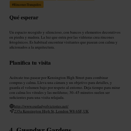
#
RinconesTranquilos
Qué esperar
Un espacio recogido y silencioso, con bancos y elementos decorativos
en piedra y madera. La luz que entra por las vidrieras crea rincones
fotogénicos. Es habitual encontrar visitantes que pasean con calma y
aficionados a la arquitectura.
Planifica tu visita
Acércate tras pasear por Kensington High Street para combinar
compras y calma. Lleva una cámara y un objetivo para detalles, y
guarda el volumen bajo por respeto al entorno. Deja tiempo para mirar
con calma los vitrales y las molduras; 30–45 minutos suelen ser
suficientes para una visita relajada.
http://www.ourladyofvictories.net/
235a Kensington High St, London W8 6SF, UK
Gwendwr Gardens