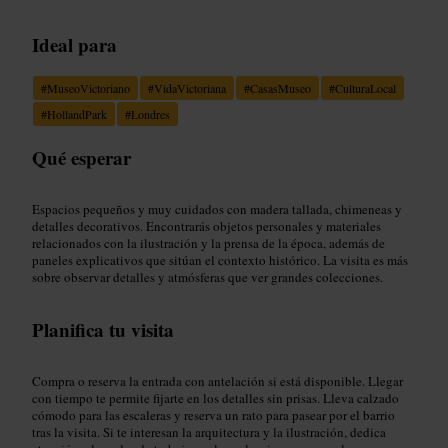
Ideal para
#
MuseoVictoriano
#
VidaVictoriana
#
CasasMuseo
#
CulturaLocal
#
HollandPark
#
Londres
Qué esperar
Espacios pequeños y muy cuidados con madera tallada, chimeneas y
detalles decorativos. Encontrarás objetos personales y materiales
relacionados con la ilustración y la prensa de la época, además de
paneles explicativos que sitúan el contexto histórico. La visita es más
sobre observar detalles y atmósferas que ver grandes colecciones.
Planifica tu visita
Compra o reserva la entrada con antelación si está disponible. Llegar
con tiempo te permite fijarte en los detalles sin prisas. Lleva calzado
cómodo para las escaleras y reserva un rato para pasear por el barrio
tras la visita. Si te interesan la arquitectura y la ilustración, dedica