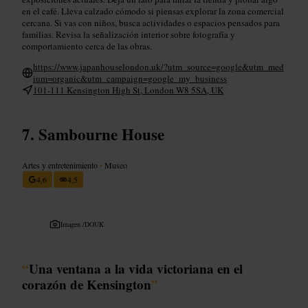
en el café. Lleva calzado cómodo si piensas explorar la zona comercial
cercana. Si vas con niños, busca actividades o espacios pensados para
familias. Revisa la señalización interior sobre fotografía y
comportamiento cerca de las obras.
https://www.japanhouselondon.uk/?utm_source=google&utm_med
ium=organic&utm_campaign=google_my_business
101-111 Kensington High St, London W8 5SA, UK
Sambourne House
Artes y entretenimiento
•
Museo
4,6
4,5
Imagen /
DOUK
“
Una ventana a la vida victoriana en el
corazón de Kensington
”