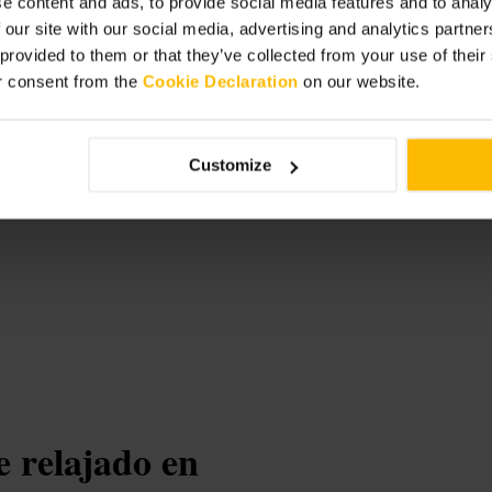
e content and ads, to provide social media features and to analy
 our site with our social media, advertising and analytics partn
 provided to them or that they’ve collected from your use of thei
r consent from the
Cookie Declaration
on our website.
nd lounge
Customize
 relajado en