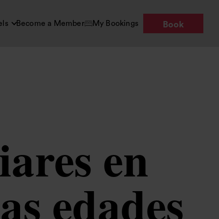
els
Become a Member
My Bookings
Book
iares en
las edades