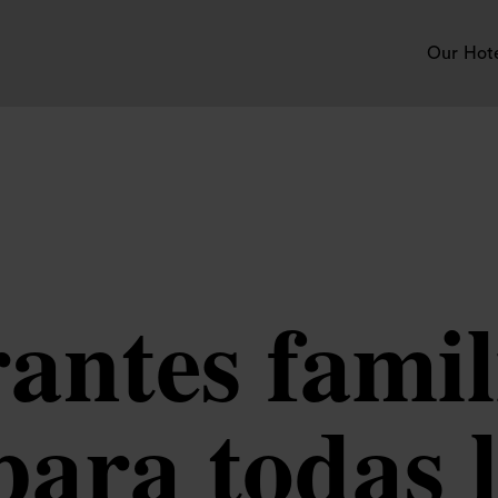
Our Hot
antes famil
ara todas 