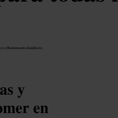
Restaurantes familiares
gton
/
as y
comer en