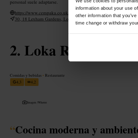
We use cookies to personalis
personal suele adaptarse.
information about your use of
https://www.cempaka.co.uk/
other information that you’ve
30, 18 Lexham Gardens, Londres W8 5JE, Reino Unido
time change or withdraw you
Loka Restaurant a
Comidas y bebidas
•
Restaurante
4,3
4,2
Imagen /
Wheree
“
Cocina moderna y ambiente