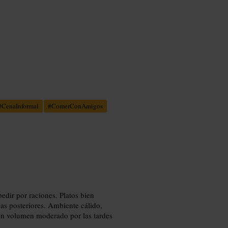
#
CenaInformal
#
ComerConAmigos
dir por raciones. Platos bien
s posteriores. Ambiente cálido,
n volumen moderado por las tardes