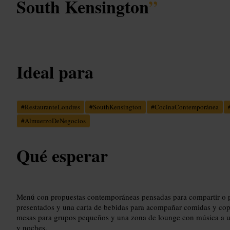
South Kensington
”
Ideal para
#
RestauranteLondres
#
SouthKensington
#
CocinaContemporánea
#
AlmuerzoDeNegocios
Qué esperar
Menú con propuestas contemporáneas pensadas para compartir o pe
presentados y una carta de bebidas para acompañar comidas y copa
mesas para grupos pequeños y una zona de lounge con música a u
y noches.