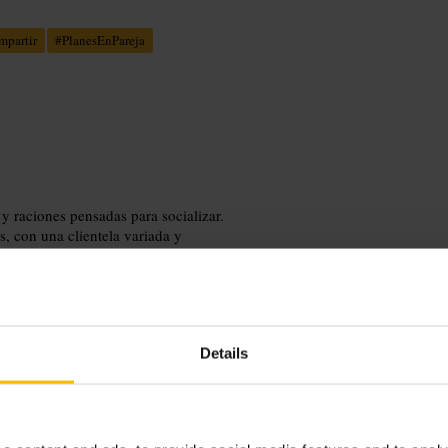
partir
#
PlanesEnPareja
y raciones pensadas para socializar.
, con una clientela variada y
Details
Para comidas de trabajo pide una
téticas al reservar o al llegar, el