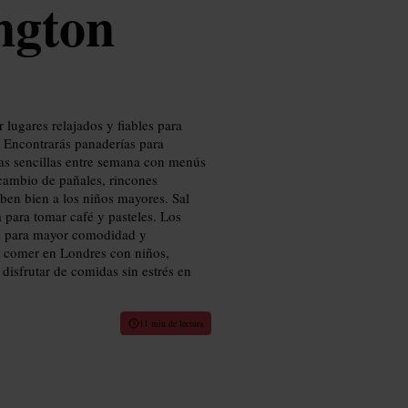
ngton
 lugares relajados y fiables para
. Encontrarás panaderías para
as sencillas entre semana con menús
 cambio de pañales, rincones
ben bien a los niños mayores. Sal
a para tomar café y pasteles. Los
se para mayor comodidad y
ra comer en Londres con niños,
disfrutar de comidas sin estrés en
11 min de lectura