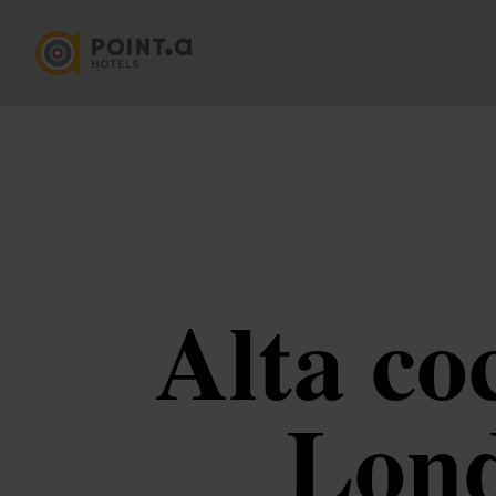
Alta co
Lond