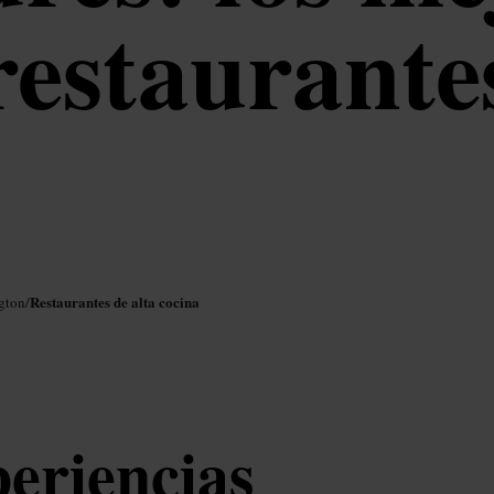
restaurante
Restaurantes de alta cocina
gton
/
periencias