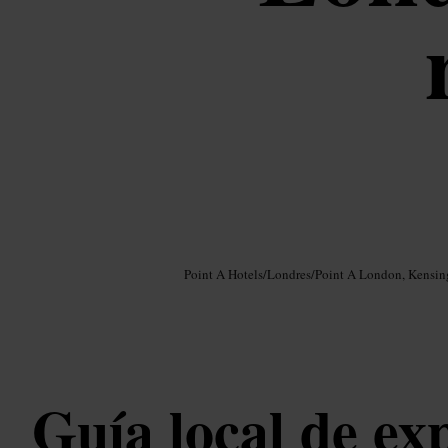
Imagen /
Google AI
Point A Hotels
/
Londres
/
Point A London, Kensin
Guía local de ex