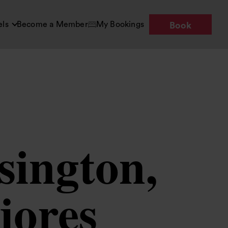
els
Become a Member
My Bookings
Book
sington,
jores