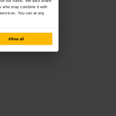
se our traffic. We also share
ers who may combine it with
r services. You can at any
Allow all