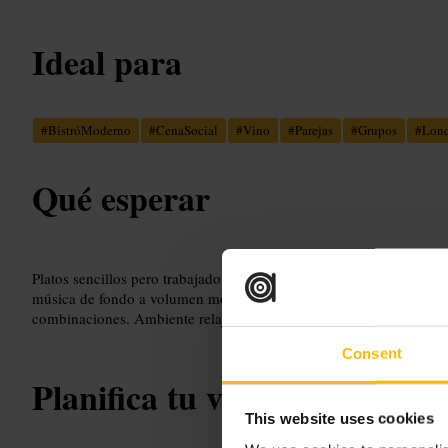
Ideal para
#
BistróModerno
#
CenaSocial
#
Vino
#
Parejas
#
Grupos
#
Lond
Qué esperar
Platos sencillos pero trabajados, con raciones para compartir. Barr
música de fondo a volumen moderado. Servicio profesional y dispu
combinaciones. Ambiente relajado sin ser ruidoso.
Consent
Planifica tu visita
This website uses cookies