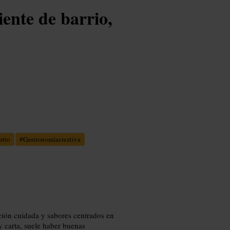
ente de barrio,
rrio
#
Gastronomíacreativa
ación cuidada y sabores centrados en
 carta, suele haber buenas