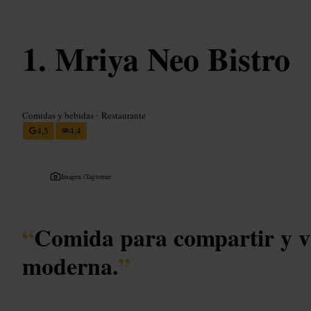
Mriya Neo Bistro
Comidas y bebidas
•
Restaurante
4,5
4,4
Imagen /
Tagvenue
“
Comida para compartir y vi
moderna.
”