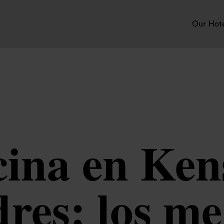
Our Hot
cina en Ken
res: los me