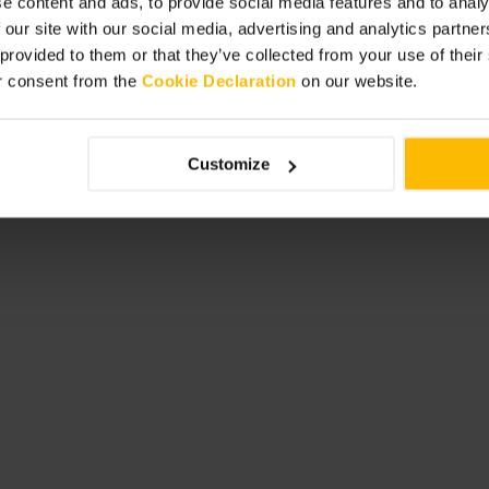
e content and ads, to provide social media features and to analy
 our site with our social media, advertising and analytics partn
sitio en la barra para ver la puesta a
un rincón tranquilo. Pide
 provided to them or that they’ve collected from your use of thei
sois grupo.
r consent from the
Cookie Declaration
on our website.
Customize