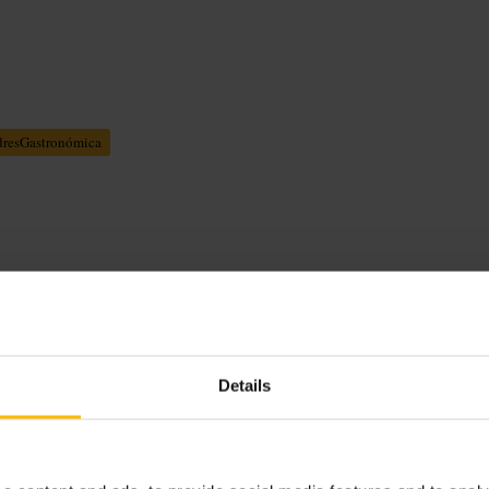
resGastronómica
a y mesas bajas, iluminación cálida y
esto a aconsejar sobre vinos y
Details