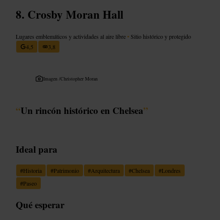
Crosby Moran Hall
Lugares emblemáticos y actividades al aire libre
•
Sitio histórico y protegido
4,5
3,8
Imagen /
Christopher Moran
“
Un rincón histórico en Chelsea
”
Ideal para
#
Historia
#
Patrimonio
#
Arquitectura
#
Chelsea
#
Londres
#
Paseo
Qué esperar