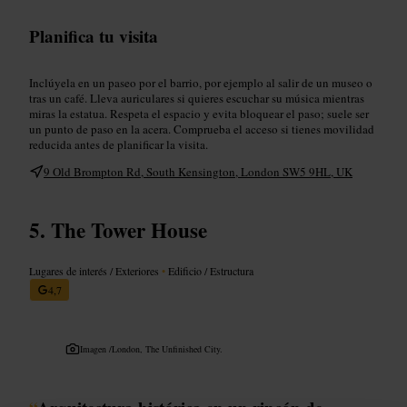
Planifica tu visita
Inclúyela en un paseo por el barrio, por ejemplo al salir de un museo o
tras un café. Lleva auriculares si quieres escuchar su música mientras
miras la estatua. Respeta el espacio y evita bloquear el paso; suele ser
un punto de paso en la acera. Comprueba el acceso si tienes movilidad
reducida antes de planificar la visita.
9 Old Brompton Rd, South Kensington, London SW5 9HL, UK
The Tower House
Lugares de interés / Exteriores
•
Edificio / Estructura
4,7
Imagen /
London, The Unfinished City.