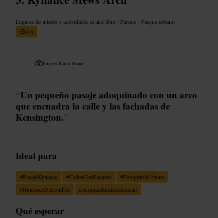
Lugares de interés y actividades al aire libre
•
Parque
•
Parque urbano
4,6
Imagen /
Lurot Brand
“
Un pequeño pasaje adoquinado con un arco
que encuadra la calle y las fachadas de
Kensington.
”
Ideal para
#
PasajeKynance
#
CallesConEncanto
#
FotografíaUrbana
#
RinconesDeLondres
#
ArquitecturaResidencial
Qué esperar