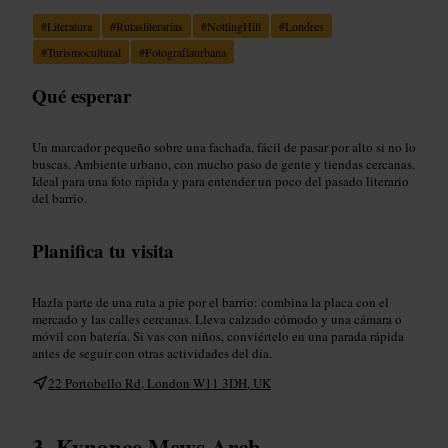
#
Literatura
#
Rutasliterarias
#
NottingHill
#
Londres
#
Turismocultural
#
Fotografíaurbana
Qué esperar
Un marcador pequeño sobre una fachada, fácil de pasar por alto si no lo
buscas. Ambiente urbano, con mucho paso de gente y tiendas cercanas.
Ideal para una foto rápida y para entender un poco del pasado literario
del barrio.
Planifica tu visita
Hazla parte de una ruta a pie por el barrio: combina la placa con el
mercado y las calles cercanas. Lleva calzado cómodo y una cámara o
móvil con batería. Si vas con niños, conviértelo en una parada rápida
antes de seguir con otras actividades del día.
22 Portobello Rd, London W11 3DH, UK
Kynance Mews Arch