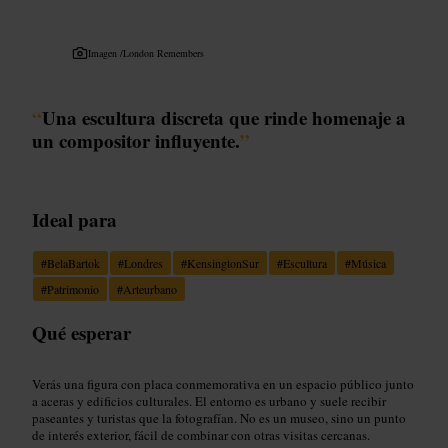
Imagen /
London Remembers
“
Una escultura discreta que rinde homenaje a
un compositor influyente.
”
Ideal para
#
BelaBartok
#
Londres
#
KensingtonSur
#
Escultura
#
Música
#
Patrimonio
#
Arteurbano
Qué esperar
Verás una figura con placa conmemorativa en un espacio público junto
a aceras y edificios culturales. El entorno es urbano y suele recibir
paseantes y turistas que la fotografían. No es un museo, sino un punto
de interés exterior, fácil de combinar con otras visitas cercanas.