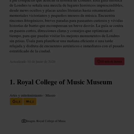
de Londres te señala una mezcla de lugares históricos imprescindibles,
desde mews ocultos y placas azules literarias hasta ornamentados
memoriales victorianos y pequeños museos de música. Encuentra
rincones fotogénicos, breves paradas para paseantes curiosos y vívidas
historias de barrio que recompensan un breve desvío. La guía se centra
en paseos cortos, direcciones claras y consejos que optimizan el
tiempo, para que puedas visitar los mejores monumentos de Londres
sin prisas. Úsala para planificar una mañana eficiente o una tarde
relajada y disfruta de encuentros auténticos e inmediatos con el pasado
estratificado de la ciudad.
Actualizado
10 de junio de 2026
10 min de lectura
Royal College of Music Museum
Artes y entretenimiento
•
Museo
4,8
4,4
Imagen /
Royal College of Music