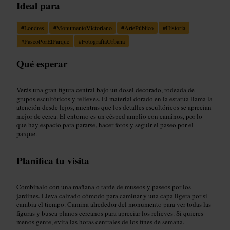
Ideal para
#
Londres
#
MonumentoVictoriano
#
ArtePúblico
#
Historia
#
PaseoPorElParque
#
FotografíaUrbana
Qué esperar
Verás una gran figura central bajo un dosel decorado, rodeada de
grupos escultóricos y relieves. El material dorado en la estatua llama la
atención desde lejos, mientras que los detalles escultóricos se aprecian
mejor de cerca. El entorno es un césped amplio con caminos, por lo
que hay espacio para pararse, hacer fotos y seguir el paseo por el
parque.
Planifica tu visita
Combínalo con una mañana o tarde de museos y paseos por los
jardines. Lleva calzado cómodo para caminar y una capa ligera por si
cambia el tiempo. Camina alrededor del monumento para ver todas las
figuras y busca planos cercanos para apreciar los relieves. Si quieres
menos gente, evita las horas centrales de los fines de semana.