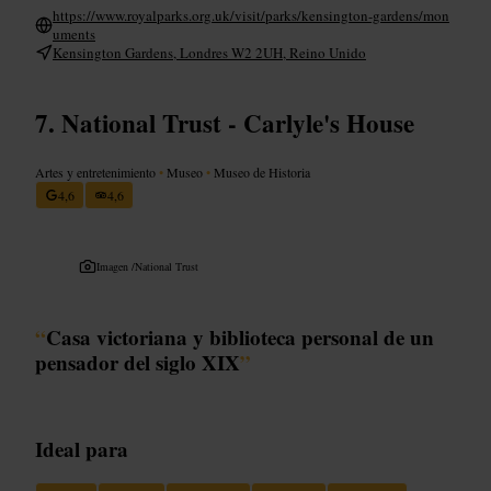
https://www.royalparks.org.uk/visit/parks/kensington-gardens/mon
uments
Kensington Gardens, Londres W2 2UH, Reino Unido
National Trust - Carlyle's House
Artes y entretenimiento
•
Museo
•
Museo de Historia
4,6
4,6
Imagen /
National Trust
“
Casa victoriana y biblioteca personal de un
pensador del siglo XIX
”
Ideal para