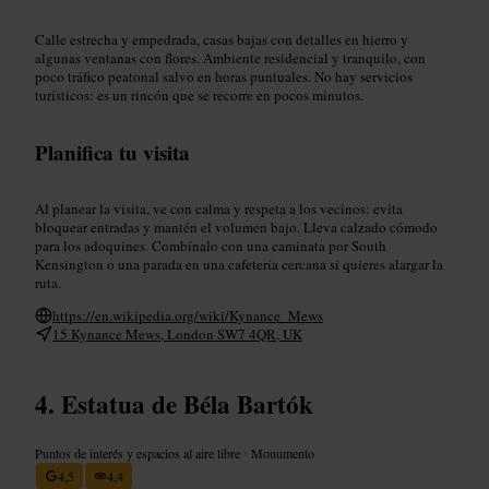
Calle estrecha y empedrada, casas bajas con detalles en hierro y
algunas ventanas con flores. Ambiente residencial y tranquilo, con
poco tráfico peatonal salvo en horas puntuales. No hay servicios
turísticos: es un rincón que se recorre en pocos minutos.
Planifica tu visita
Al planear la visita, ve con calma y respeta a los vecinos: evita
bloquear entradas y mantén el volumen bajo. Lleva calzado cómodo
para los adoquines. Combínalo con una caminata por South
Kensington o una parada en una cafetería cercana si quieres alargar la
ruta.
https://en.wikipedia.org/wiki/Kynance_Mews
15 Kynance Mews, London SW7 4QR, UK
Estatua de Béla Bartók
Puntos de interés y espacios al aire libre
•
Monumento
4,5
4,4