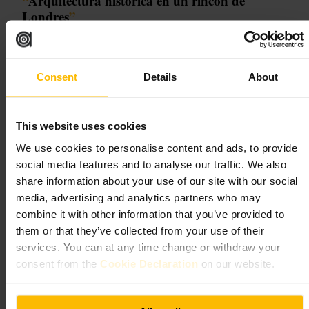
“
Arquitectura histórica en un rincón de
Londres
”
Ideal para
Consent
Details
About
#
Arquitectura
#
Patrimonio
#
Historia
#
Londres
#
Fotografía
This website uses cookies
Qué esperar
We use cookies to personalise content and ads, to provide
social media features and to analyse our traffic. We also
Una fachada con detalles visibles desde la calle y una presencia
arquitectónica que invita a mirar con calma. No siempre hay acceso
share information about your use of our site with our social
público al interior, así que la visita suele centrarse en la observación
media, advertising and analytics partners who may
del exterior, los elementos decorativos y el contexto urbano alrededor
del edificio.
combine it with other information that you’ve provided to
them or that they’ve collected from your use of their
Planifica tu visita
services. You can at any time change or withdraw your
consent from the
Cookie Declaration
on our website.
Antes de ir, comprueba en la web del lugar o en guías locales si hay
visitas interiores o recorridos guiados. Lleva calzado cómodo para
caminar por las calles cercanas, y respeta que el edificio está en una