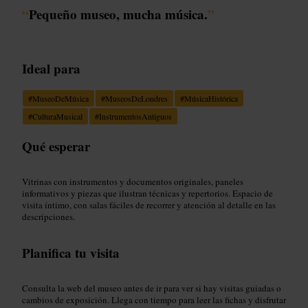
“
Pequeño museo, mucha música.
”
Ideal para
#
MuseoDeMúsica
#
MuseosDeLondres
#
MúsicaHistórica
#
CulturaMusical
#
InstrumentosAntiguos
Qué esperar
Vitrinas con instrumentos y documentos originales, paneles
informativos y piezas que ilustran técnicas y repertorios. Espacio de
visita íntimo, con salas fáciles de recorrer y atención al detalle en las
descripciones.
Planifica tu visita
Consulta la web del museo antes de ir para ver si hay visitas guiadas o
cambios de exposición. Llega con tiempo para leer las fichas y disfrutar