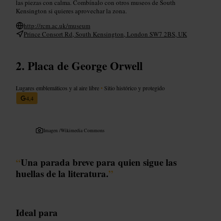
las piezas con calma. Combínalo con otros museos de South
Kensington si quieres aprovechar la zona.
http://rcm.ac.uk/museum
Prince Consort Rd, South Kensington, London SW7 2BS, UK
Placa de George Orwell
Lugares emblemáticos y al aire libre
•
Sitio histórico y protegido
4,4
Imagen /
Wikimedia Commons
“
Una parada breve para quien sigue las
huellas de la literatura.
”
Ideal para