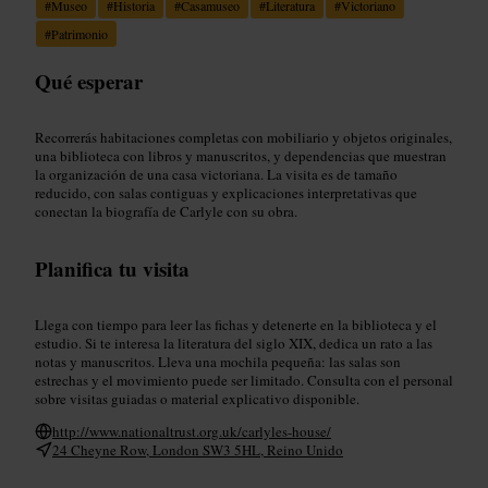
#
Museo
#
Historia
#
Casamuseo
#
Literatura
#
Victoriano
#
Patrimonio
Qué esperar
Recorrerás habitaciones completas con mobiliario y objetos originales,
una biblioteca con libros y manuscritos, y dependencias que muestran
la organización de una casa victoriana. La visita es de tamaño
reducido, con salas contiguas y explicaciones interpretativas que
conectan la biografía de Carlyle con su obra.
Planifica tu visita
Llega con tiempo para leer las fichas y detenerte en la biblioteca y el
estudio. Si te interesa la literatura del siglo XIX, dedica un rato a las
notas y manuscritos. Lleva una mochila pequeña: las salas son
estrechas y el movimiento puede ser limitado. Consulta con el personal
sobre visitas guiadas o material explicativo disponible.
http://www.nationaltrust.org.uk/carlyles-house/
24 Cheyne Row, London SW3 5HL, Reino Unido