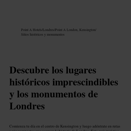
Imagen /
Google AI
Point A Hotels
/
Londres
/
Point A London, Kensington
/
Sitios históricos y monumentos
Descubre los lugares
históricos imprescindibles
y los monumentos de
Londres
Comienza tu día en el centro de Kensington y luego adéntrate en rutas
a pie compactas que acercan la historia de Londres. Esta guía turística