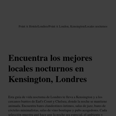
Imagen /
Google AI
Point A Hotels
/
Londres
/
Point A London, Kensington
/
Locales nocturnos
Encuentra los mejores
locales nocturnos en
Kensington, Londres
Esta guía de vida nocturna de Londres te lleva a Kensington y a los
cercanos barrios de Earl's Court y Chelsea, donde la noche se mantiene
animada. Encuentra bares clandestinos íntimos, salas de jazz, bares de
cócteles minimalistas, salas de vino boutique y pubs acogedores. Cada
selección muestra qué hace que la noche sea especial, el ambiente y