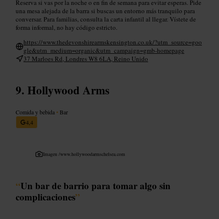
Reserva si vas por la noche o en fin de semana para evitar esperas. Pide
una mesa alejada de la barra si buscas un entorno más tranquilo para
conversar. Para familias, consulta la carta infantil al llegar. Vístete de
forma informal, no hay código estricto.
https://www.thedevonshirearmskensington.co.uk/?utm_source=goo
gle&utm_medium=organic&utm_campaign=gmb-homepage
37 Marloes Rd, Londres W8 6LA, Reino Unido
Hollywood Arms
Comida y bebida
•
Bar
4,4
Imagen /
www.hollywoodarmschelsea.com
“
Un bar de barrio para tomar algo sin
complicaciones
”