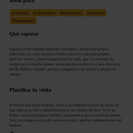
#
Coctelería
#
VidaNocturna
#
Músicaenvivo
#
Afterwork
#
Planesparados
Qué esperar
Espacio relativamente pequeño con barra y mesas para grupos
reducidos. La carta incluye cócteles clásicos y mezclas propias.
Servicio atento y ritmo tranquilo por la tarde, que va subiendo de
energía por la noche cuando suena música en directo o una selección
de DJ. Público variado: parejas, compañeros de trabajo y grupos de
amigos.
Planifica tu visita
Si buscas una mesa cómoda, reserva con antelación para las horas de
más afluencia. Lleva identificación si vas a beber alcohol. Viste de
forma casual arreglada si prefieres asegurarte el acceso en horas punta.
Ven con tiempo para pedir varios cócteles y probar combinaciones del
barman.