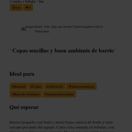
Comidas y bebidas
•
Bar
4,6
4
Imagen
Hotels, Pubs, Bars and Taverns United Kingdom-wide by
/
Publocation
“
Copas sencillas y buen ambiente de barrio
”
Ideal para
#
Barlocal
#
Copas
#
Afterwork
#
Planesconamigos
#
Baresdevecindario
#
Tarjetasbienvenidas
Qué esperar
Interior pequeño con barra y mesas bajas, música de fondo y trato
cercano por parte del equipo. Carta corta centrada en bebidas, con
algunos aperitivos para compartir. Decoración sin estridencias que