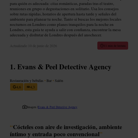
para quién es adecuada: citas románticas, paradas tras el teatro,
reuniones en grupo o degustaciones en solitario. Usa los consejos
sobre rutas rápidas, horarios de apertura hasta tarde y señales del
ambiente para planear tu noche. Tanto si buscas los mejores locales
nocturnos en Londres como planes tranquilos para la noche en
Londres, esta guía te ayuda a salir con confianza, encontrar la mesa
adecuada y disfrutar de Londres después del anochecer.
Actualizado
10 de junio de 2026
11 min de lectura
Evans & Peel Detective Agency
Restauración y bebidas
•
Bar
•
Salón
4,6
4,3
Imagen /
Evans & Peel Detective Agency
“
Cócteles con aire de investigación, ambiente
íntimo y entrada poco convencional
”