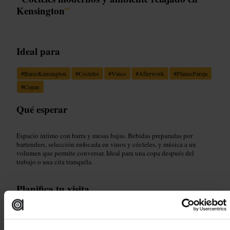
Kensington
”
Ideal para
#
BaresKensington
#
Cocteles
#
Vinos
#
Afterwork
#
PlanesPareja
#
Copas
Qué esperar
Espacio íntimo con barra y mesas bajas. Bebidas preparadas por
bartenders, selección enfocada en vinos y cócteles, y música a un
volumen que permite conversar. Ideal para una copa después del
trabajo o una cita tranquila.
Planifica tu visita
Reserva si vas en fin de semana o en grupo. Pide mesa cerca de la barra
si te interesa ver la preparación de las bebidas. Consulta la carta online