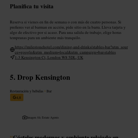
Planifica tu visita
Reserva si vienes en fin de semana o con más de cuatro personas. Si
prefieres ver al barman en acción, pide sitio en la barra. Lleva tarjeta y
algo de efectivo por si acaso. Para una salida de trabajo, elige horas
tempranas para un ambiente más tranquilo.
https://milestonehotel.com/dining-and-drinks/stables-bar?utm_sour
ce=google&utm_medium=local&utm_campaign=bar-stables
1-3 Kensington Ct, London W8 5DL, UK
Drop Kensington
Restauración y bebidas
•
Bar
4,8
Imagen /
tlc Estate Agents
“
Cócteles modernos y ambiente relajado en