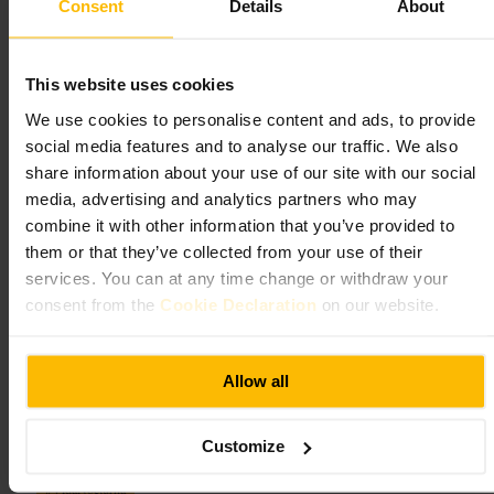
antes de ir y elige ropa smart-casual para encajar con el ambiente.
Consent
Details
About
37 Earls Ct Rd, London W8 6ED, UK
This website uses cookies
The Prince
We use cookies to personalise content and ads, to provide
social media features and to analyse our traffic. We also
Restauración y bebidas
•
Bar
share information about your use of our site with our social
4,2
2,8
media, advertising and analytics partners who may
combine it with other information that you’ve provided to
them or that they’ve collected from your use of their
Imagen /
Tripadvisor
services. You can at any time change or withdraw your
consent from the
Cookie Declaration
on our website.
“
Copas sencillas, ambiente cercano
”
Allow all
Ideal para
Customize
#
Bar
#
Copas
#
Planesconamigos
#
Afterwork
#
Ambienterelajado
#
VidaNocturna