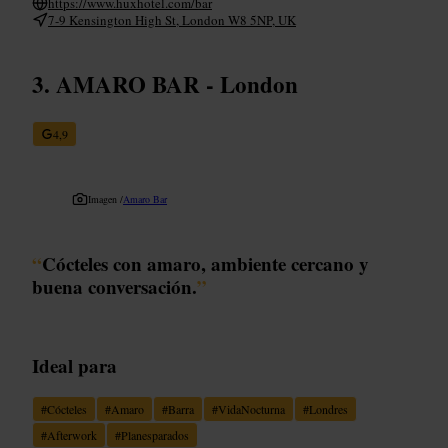
https://www.huxhotel.com/bar
7-9 Kensington High St, London W8 5NP, UK
AMARO BAR - London
4,9
Imagen /
Amaro Bar
“
Cócteles con amaro, ambiente cercano y
buena conversación.
”
Ideal para
#
Cócteles
#
Amaro
#
Barra
#
VidaNocturna
#
Londres
#
Afterwork
#
Planesparados