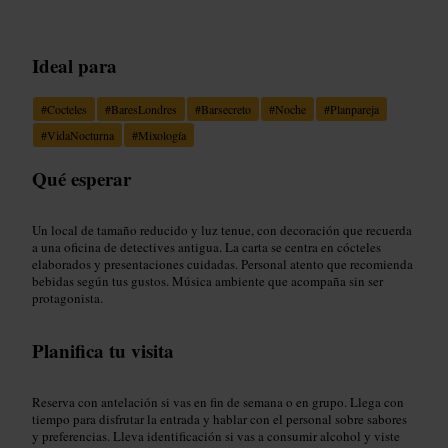
Ideal para
#
Cocteles
#
BaresLondres
#
Barsecreto
#
Noche
#
Planpareja
#
VidaNocturna
#
Mixología
Qué esperar
Un local de tamaño reducido y luz tenue, con decoración que recuerda
a una oficina de detectives antigua. La carta se centra en cócteles
elaborados y presentaciones cuidadas. Personal atento que recomienda
bebidas según tus gustos. Música ambiente que acompaña sin ser
protagonista.
Planifica tu visita
Reserva con antelación si vas en fin de semana o en grupo. Llega con
tiempo para disfrutar la entrada y hablar con el personal sobre sabores
y preferencias. Lleva identificación si vas a consumir alcohol y viste