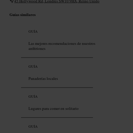
45 Hollywood Rd, Londres SW10 9HX, Reino Unido
Guías similares
GUÍA
Las mejores recomendaciones de nuestros
anfitriones
GUÍA
Panaderías locales
GUÍA
Lugares para comer en solitario
GUÍA