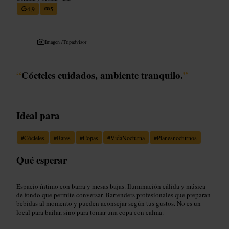
4,9
5
Imagen /
Tripadvisor
“
Cócteles cuidados, ambiente tranquilo.
”
Ideal para
#
Cócteles
#
Bares
#
Copas
#
VidaNocturna
#
Planesnocturnos
Qué esperar
Espacio íntimo con barra y mesas bajas. Iluminación cálida y música
de fondo que permite conversar. Bartenders profesionales que preparan
bebidas al momento y pueden aconsejar según tus gustos. No es un
local para bailar, sino para tomar una copa con calma.