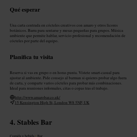
Qué esperar
Una carta centrada en cócteles creativos con amaro y otros licores
botánicos. Barra para sentarse y mesas pequeñas para grupos. Música
ambiente que permite hablar, servicio profesional y recomendación de
cócteles por parte del equipo.
Planifica tu visita
Reserva si vas en grupo o en horas punta. Vístete smart-casual para
ajustar al ambiente. Pide consejo al barman si quieres probar algo fuera
de carta, y comparte varios cócteles para probar más combinaciones.
Ideal para reuniones informales, citas o copas tras el trabajo.
http://www.amarobar.co.uk/
15 Kensington High St, London W8 5NP, UK
Stables Bar
Comida y bebida
•
Bar