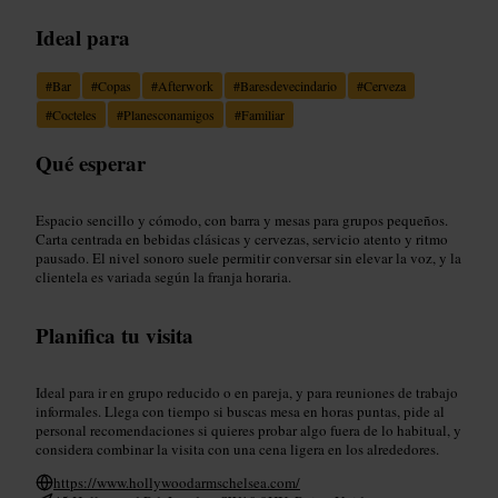
Ideal para
#
Bar
#
Copas
#
Afterwork
#
Baresdevecindario
#
Cerveza
#
Cocteles
#
Planesconamigos
#
Familiar
Qué esperar
Espacio sencillo y cómodo, con barra y mesas para grupos pequeños.
Carta centrada en bebidas clásicas y cervezas, servicio atento y ritmo
pausado. El nivel sonoro suele permitir conversar sin elevar la voz, y la
clientela es variada según la franja horaria.
Planifica tu visita
Ideal para ir en grupo reducido o en pareja, y para reuniones de trabajo
informales. Llega con tiempo si buscas mesa en horas puntas, pide al
personal recomendaciones si quieres probar algo fuera de lo habitual, y
considera combinar la visita con una cena ligera en los alrededores.
https://www.hollywoodarmschelsea.com/