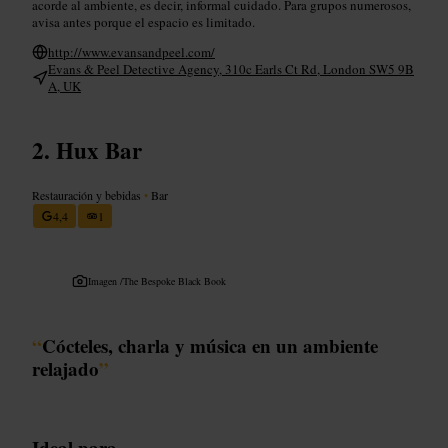
acorde al ambiente, es decir, informal cuidado. Para grupos numerosos,
avisa antes porque el espacio es limitado.
http://www.evansandpeel.com/
Evans & Peel Detective Agency, 310c Earls Ct Rd, London SW5 9B
A, UK
Hux Bar
Restauración y bebidas
•
Bar
4,4
1
Imagen /
The Bespoke Black Book
“
Cócteles, charla y música en un ambiente
relajado
”
Ideal para