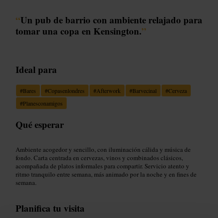
“
Un pub de barrio con ambiente relajado para
tomar una copa en Kensington.
”
Ideal para
#
Bares
#
Copasenlondres
#
Afterwork
#
Barvecinal
#
Cerveza
#
Planesconamigos
Qué esperar
Ambiente acogedor y sencillo, con iluminación cálida y música de
fondo. Carta centrada en cervezas, vinos y combinados clásicos,
acompañada de platos informales para compartir. Servicio atento y
ritmo tranquilo entre semana, más animado por la noche y en fines de
semana.
Planifica tu visita