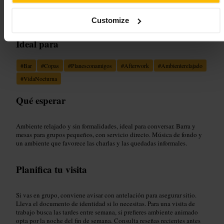
“
Copas sencillas, ambiente cercano
”
Customize
Ideal para
#
Bar
#
Copas
#
Planesconamigos
#
Afterwork
#
Ambienterelajado
#
VidaNocturna
Qué esperar
Ambiente relajado y sin formalidades, ideal para conversar. Barra y
mesas para grupos pequeños, con servicio directo. Música de fondo y
un ambiente que favorece las charlas y las quedadas informales.
Planifica tu visita
Si vas en grupo, conviene avisar con antelación para asegurar sitio.
Lleva el documento de identidad si lo necesitas. Para una visita de
trabajo busca las tardes entre semana, si prefieres ambiente animado
opta por la noche del fin de semana. Consulta reseñas recientes antes