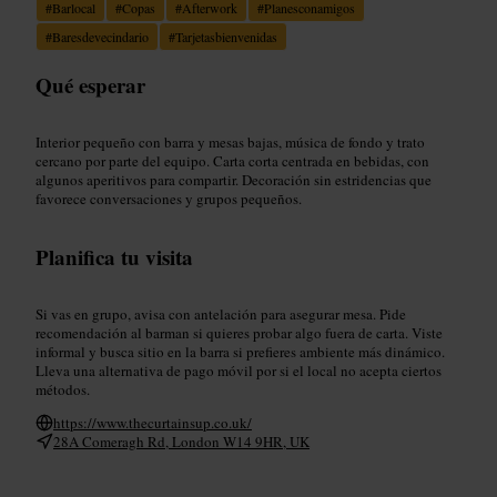
#
Barlocal
#
Copas
#
Afterwork
#
Planesconamigos
#
Baresdevecindario
#
Tarjetasbienvenidas
Qué esperar
Interior pequeño con barra y mesas bajas, música de fondo y trato
cercano por parte del equipo. Carta corta centrada en bebidas, con
algunos aperitivos para compartir. Decoración sin estridencias que
favorece conversaciones y grupos pequeños.
Planifica tu visita
Si vas en grupo, avisa con antelación para asegurar mesa. Pide
recomendación al barman si quieres probar algo fuera de carta. Viste
informal y busca sitio en la barra si prefieres ambiente más dinámico.
Lleva una alternativa de pago móvil por si el local no acepta ciertos
métodos.
https://www.thecurtainsup.co.uk/
28A Comeragh Rd, London W14 9HR, UK