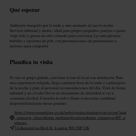
Qué esperar
Ambiente tranquilo por la tarde y más animado al caer la noche.
Servicio informal y atento, ideal para grupos pequeños, parejas o quien
viaje solo y quiera un sitio cómodo para conversar. La carta prioriza
bebidas y opciones de pub, con presentaciones sin pretensiones y
raciones para compartir.
Planifica tu visita
Si vais en grupo grande, conviene avisar al local con antelación. Para
una experiencia relajada, llega a primera hora de la tarde o a principios
de la noche y pide al personal recomendaciones del día. Viste de forma
informal y no olvides llevar un documento de identidad si vas a
consumir alcohol. Consulta la web o llama si necesitas confirmar
disponibilidad para mesas grandes.
https://www.greeneking.co.uk/pubs/greater-london/goat-tavern?utm
_source=g_places&utm_medium=locations&utm_campaign=HT_p
ubpage
3A Kensington High St, London W8 5NP, UK