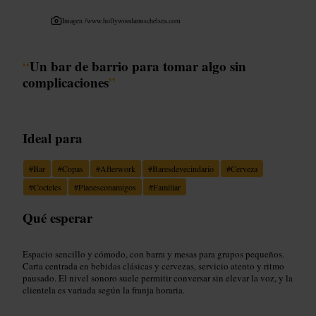
Imagen /
www.hollywoodarmschelsea.com
“
Un bar de barrio para tomar algo sin
complicaciones
”
Ideal para
#
Bar
#
Copas
#
Afterwork
#
Baresdevecindario
#
Cerveza
#
Cocteles
#
Planesconamigos
#
Familiar
Qué esperar
Espacio sencillo y cómodo, con barra y mesas para grupos pequeños.
Carta centrada en bebidas clásicas y cervezas, servicio atento y ritmo
pausado. El nivel sonoro suele permitir conversar sin elevar la voz, y la
clientela es variada según la franja horaria.