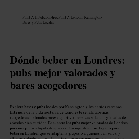
Imagen /
Google AI
Point A Hotels
/
Londres
/
Point A London, Kensington
/
Bares y Pubs Locales
Dónde beber en Londres:
pubs mejor valorados y
bares acogedores
Explora bares y pubs locales por Kensington y los barrios cercanos.
Esta guía de la vida nocturna de Londres te señala tabernas
acogedoras, animados bares deportivos, terrazas soleadas y locales de
cócteles bien surtidos. Encuentra los pubs mejor valorados de Londres
para una pinta relajada después del trabajo, descubre lugares para
beber en Londres que se adapten a grupos o a quienes van solos, y
elige establecimientos ideales tanto para ver gente como para comer.