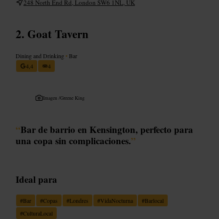
248 North End Rd, London SW6 1NL, UK
Goat Tavern
Dining and Drinking
•
Bar
4,4
4
Imagen /
Greene King
“
Bar de barrio en Kensington, perfecto para
una copa sin complicaciones.
”
Ideal para
#
Bar
#
Copas
#
Londres
#
VidaNocturna
#
Barlocal
#
CulturaLocal