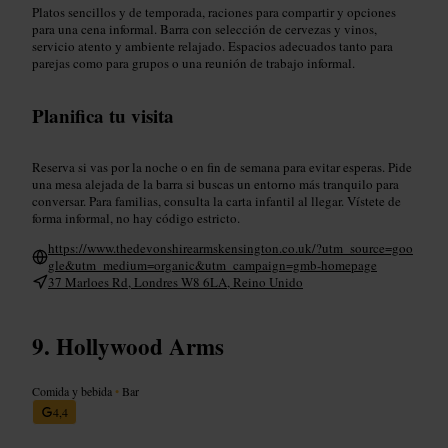
Platos sencillos y de temporada, raciones para compartir y opciones
para una cena informal. Barra con selección de cervezas y vinos,
servicio atento y ambiente relajado. Espacios adecuados tanto para
parejas como para grupos o una reunión de trabajo informal.
Planifica tu visita
Reserva si vas por la noche o en fin de semana para evitar esperas. Pide
una mesa alejada de la barra si buscas un entorno más tranquilo para
conversar. Para familias, consulta la carta infantil al llegar. Vístete de
forma informal, no hay código estricto.
https://www.thedevonshirearmskensington.co.uk/?utm_source=goo
gle&utm_medium=organic&utm_campaign=gmb-homepage
37 Marloes Rd, Londres W8 6LA, Reino Unido
Hollywood Arms
Comida y bebida
•
Bar
4,4