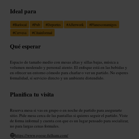
Ideal para
#
Barlocal
#
Pub
#
Deportes
#
Afterwork
#
Planesconamigos
#
Cervesa
#
Citainformal
Qué esperar
Espacio de tamaño medio con mesas altas y sillas bajas, música a
volumen moderado y personal atento. El enfoque está en las bebidas y
en ofrecer un entorno cómodo para charlar o ver un partido. No esperes
formalidad, sí servicio directo y un ambiente distendido.
Planifica tu visita
Reserva mesa si vas en grupo o en noche de partido para asegurarte
sitio. Pide mesa cerca de las pantallas si quieres seguir el partido. Viste
de forma informal y cuenta con que es un lugar pensado para socializar,
no para largas cenas formales.
https://www.goose-fulham.com/