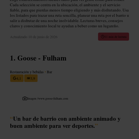
Cada selección se centra en la ubicación, el ambiente y el servicio
fiable, para que pierdas menos tiempo eligiendo y más disfrutando. Usa
los listados para trazar una ruta sencilla, planear una ruta por el barrio u
salir a disfrutar de una noche inolvidable. Lecturas breves, consejos
claros y conocimiento local te ayudan a beber como un lugareño.
Actualizado
10 de junio de 2026
11 min de lectura
Goose - Fulham
Restauración y bebidas
•
Bar
4,1
3,9
Imagen /
www.goose-fulham.com
“
Un bar de barrio con ambiente animado y
buen ambiente para ver deportes.
”