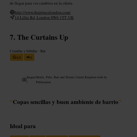
de llegar para ver cambios en la oferta.
http://www.theprincelondon.com/
14 Lillie Rd, London SW6 1TT, UK
The Curtains Up
Comidas y bebidas
•
Bar
4,6
4
Imagen
Hotels, Pubs, Bars and Taverns United Kingdom-wide by
/
Publocation
“
Copas sencillas y buen ambiente de barrio
”
Ideal para