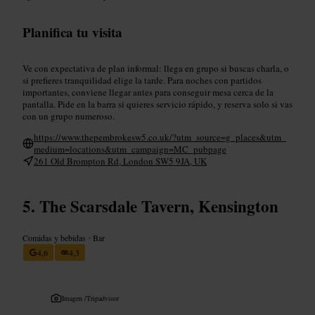
Planifica tu visita
Ve con expectativa de plan informal: llega en grupo si buscas charla, o
si prefieres tranquilidad elige la tarde. Para noches con partidos
importantes, conviene llegar antes para conseguir mesa cerca de la
pantalla. Pide en la barra si quieres servicio rápido, y reserva solo si vas
con un grupo numeroso.
https://www.thepembrokesw5.co.uk/?utm_source=g_places&utm_
medium=locations&utm_campaign=MC_pubpage
261 Old Brompton Rd, London SW5 9JA, UK
The Scarsdale Tavern, Kensington
Comidas y bebidas
•
Bar
4,6
4,3
Imagen /
Tripadvisor