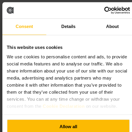
Ve con tiempo si buscas una mesa en hora punta; para una copa rápida
la barra suele ser la mejor opción. Acepta bien reuniones informales,
citas después del trabajo y salidas en grupo. Si quieres tranquilidad,
elige día laborable por la tarde. Combínalo con un paseo por el barrio
Consent
Details
About
antes o después.
https://www.scarsdaletavern.co.uk/?utm_source=googlemybusiness
&utm_medium=organic&utm_campaign=yext&utm_content=P146
This website uses cookies
&y_source=1_MTIyMzcwMzktNzE1LWxvY2F0aW9uLndlYnNpd
GU%3D
We use cookies to personalise content and ads, to provide
23a Edwardes Square, London W8 6HE, UK
social media features and to analyse our traffic. We also
share information about your use of our site with our social
The Prince
media, advertising and analytics partners who may
combine it with other information that you’ve provided to
Restauración y bebidas
•
Bar
them or that they’ve collected from your use of their
4,2
2,8
services. You can at any time change or withdraw your
consent from the
Cookie Declaration
on our website.
Imagen /
Tripadvisor
Allow all