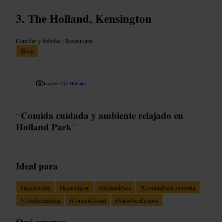
The Holland, Kensington
Comidas y bebidas
•
Restaurante
4,6
Imagen /
The Holland
“
Comida cuidada y ambiente relajado en
Holland Park
”
Ideal para
#
Restaurante
#
Kensington
#
HollandPark
#
ComidaParaCompartir
#
CenaRomántica
#
ComidaCasual
#
SalasParaGrupos
Qué esperar