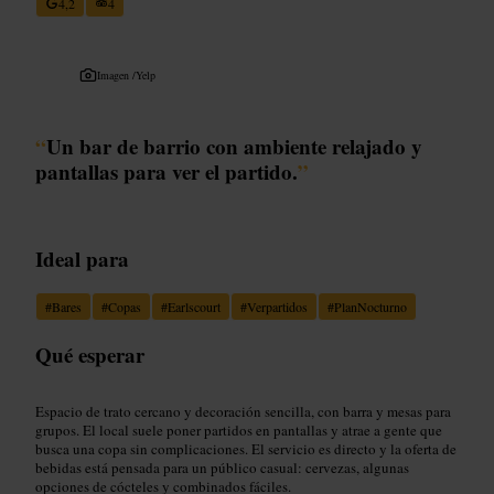
4,2
4
Imagen /
Yelp
“
Un bar de barrio con ambiente relajado y
pantallas para ver el partido.
”
Ideal para
#
Bares
#
Copas
#
Earlscourt
#
Verpartidos
#
PlanNocturno
Qué esperar
Espacio de trato cercano y decoración sencilla, con barra y mesas para
grupos. El local suele poner partidos en pantallas y atrae a gente que
busca una copa sin complicaciones. El servicio es directo y la oferta de
bebidas está pensada para un público casual: cervezas, algunas
opciones de cócteles y combinados fáciles.