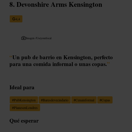
Devonshire Arms Kensington
4,4
Imagen /
Useyourlocal
“
Un pub de barrio en Kensington, perfecto
para una comida informal o unas copas.
”
Ideal para
#
PubKensington
#
Baresdevecindario
#
Cenainformal
#
Copas
#
PlanesenLondres
Qué esperar