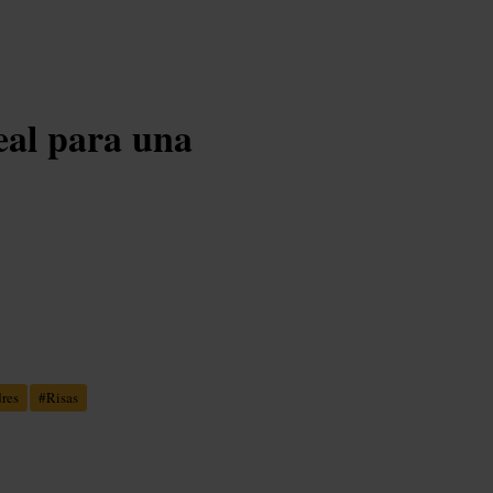
eal para una
res
#
Risas