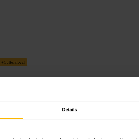
#
Culturalocal
l público y montaje con pocos
Details
 en algunos espectáculos. No es una
rsiones contemporáneas.