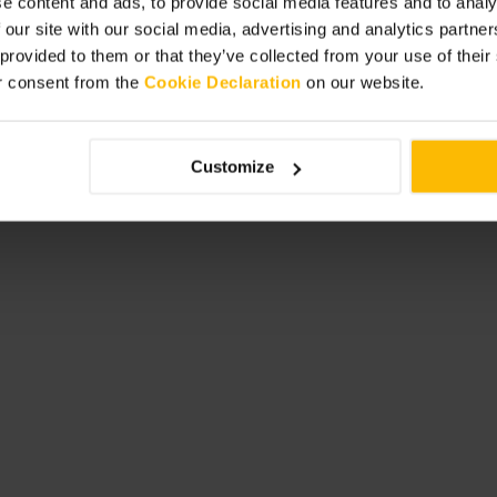
e content and ads, to provide social media features and to analy
 our site with our social media, advertising and analytics partn
 provided to them or that they’ve collected from your use of thei
r consent from the
Cookie Declaration
on our website.
zas limitadas. Llega con tiempo para
ulta la política de fotografía y de
l barrio ofrece buenas opciones para
Customize