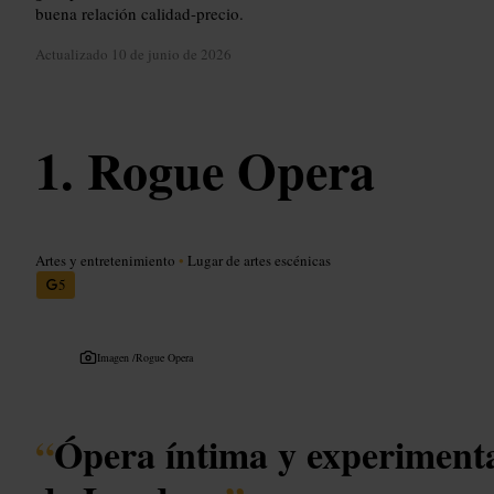
buena relación calidad-precio.
Actualizado
10 de junio de 2026
Rogue Opera
Artes y entretenimiento
•
Lugar de artes escénicas
5
Imagen /
Rogue Opera
“
Ópera íntima y experimenta