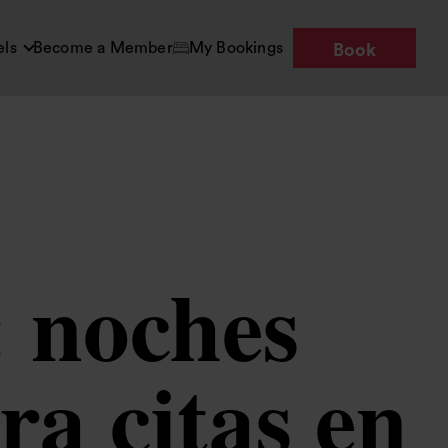
els
Become a Member
My Bookings
Book
: noches
ra citas en