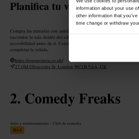
We use cookies to personalis
Planifica tu visita
information about your use of
other information that you’ve
time change or withdraw you
Compra las entradas con antelación, las funciones suelen tener pla
encontrar la sala dentro del edificio y elegir asiento sin prisa. Cons
accesibilidad antes de ir. Considera cenar cerca antes o después, e
completar la velada.
https://rogueopera.co.uk/
27 Old Gloucester St, London WC1B 5AA, UK
Comedy Freaks
Artes y entretenimiento
•
Club de comedia
4,9