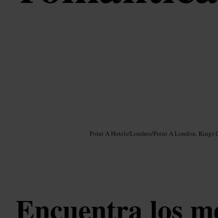
Imagen /
Google AI
Point A Hotels
/
Londres
/
Point A London, Kings 
Encuentra los m