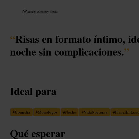
Imagen /
Comedy Freaks
“
Risas en formato íntimo, id
noche sin complicaciones.
”
Ideal para
#
Comedia
#
Monólogos
#
Noche
#
VidaNocturna
#
PlanesEnLond
Qué esperar