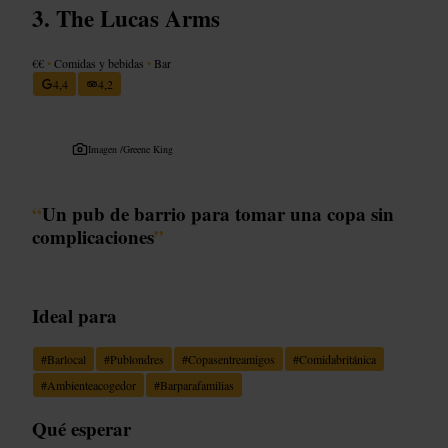
The Lucas Arms
€€
•
Comidas y bebidas
•
Bar
4,4
4,2
Imagen /
Greene King
“
Un pub de barrio para tomar una copa sin
complicaciones
”
Ideal para
#
Barlocal
#
Publondres
#
Copasentreamigos
#
Comidabritánica
#
Ambienteacogedor
#
Barparafamilias
Qué esperar