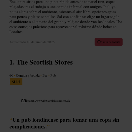
Encuentra sitios para una pinta rápida antes de tomar el tren, copas
relajadas tras el trabajo o una comida informal con amigos. Incluye
notas claras sobre el ambiente, asientos al aire libre, opciones aptas
para perros y platos sencillos. Sal con confianza: elige un lugar según
el ambiente o el tamaño del grupo y relájate donde van los locales. Usa
estos consejos prácticos para aprovechar al máximo dónde beber en
Londres.
Actualizado
10 de junio de 2026
6 min de lectura
The Scottish Stores
€€
•
Comida y bebida
•
Bar
•
Pub
4,4
Imagen /
www.thescottishstores.co.uk
“
Un pub londinense para tomar una copa sin
complicaciones.
”