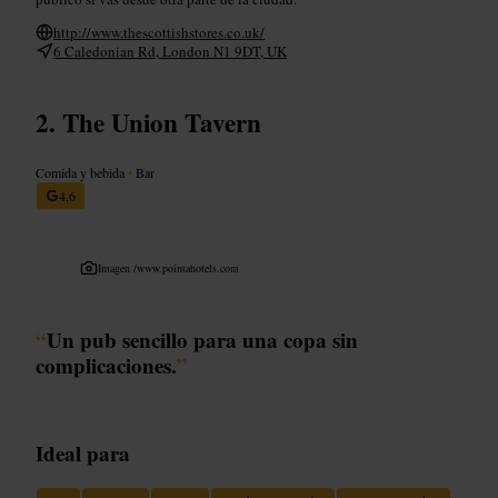
http://www.thescottishstores.co.uk/
6 Caledonian Rd, London N1 9DT, UK
The Union Tavern
Comida y bebida
•
Bar
4,6
Imagen /
www.pointahotels.com
“
Un pub sencillo para una copa sin
complicaciones.
”
Ideal para