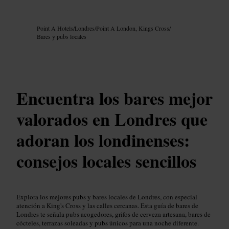
Imagen /
Google AI
Point A Hotels
/
Londres
/
Point A London, Kings Cross
/
Bares y pubs locales
Encuentra los bares mejor
valorados en Londres que
adoran los londinenses:
consejos locales sencillos
Explora los mejores pubs y bares locales de Londres, con especial
atención a King's Cross y las calles cercanas. Esta guía de bares de
Londres te señala pubs acogedores, grifos de cerveza artesana, bares de
cócteles, terrazas soleadas y pubs únicos para una noche diferente.