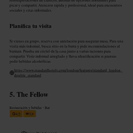
picar y compartir. Atención rápida y profesional, ideal para encuentros
sociales y citas informales.
Planifica tu visita
Si vienes en grupo, reserva con antelación para asegurar mesa. Para una
visita más informal, busca sitio en la barra y pide recomendaciones al
barman. Prueba un cóctel de la casa junto a varias raciones para
compartir. Viste informal arreglado y lleva identificación si piensas
pedir bebidas alcohólicas.
https://www.standardhotels.com/london/features/standard_london_
double_standard
The Fellow
Restauración y bebidas
•
Bar
4,2
3,9
Imagen /
The Fellow | pub