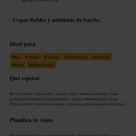
“
Copas fiables y ambiente de barrio.
”
Ideal para
#
Bar
#
Cócteles
#
Cervezas
#
VidaNocturna
#
Afterwork
#
Barrio
#
SalirporLondres
Qué esperar
Bar con barra y mesas altas, servicio ágil y música ambiente. Carta
centrada en bebidas bien ejecutadas y platos informales para picar.
Público mixto: locales, visitantes y gente que pasa después del trabajo.
Planifica tu visita
Ve con tiempo si buscas mesa para grupo. Pide un cóctel de la casa y