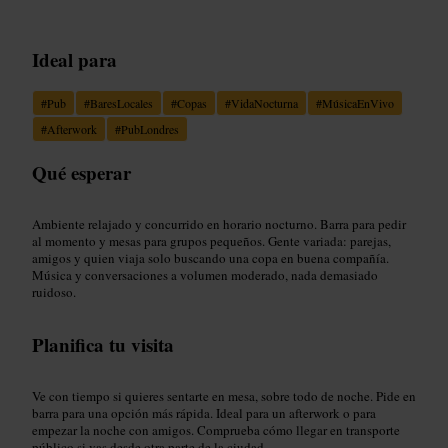
Ideal para
#
Pub
#
BaresLocales
#
Copas
#
VidaNocturna
#
MúsicaEnVivo
#
Afterwork
#
PubLondres
Qué esperar
Ambiente relajado y concurrido en horario nocturno. Barra para pedir
al momento y mesas para grupos pequeños. Gente variada: parejas,
amigos y quien viaja solo buscando una copa en buena compañía.
Música y conversaciones a volumen moderado, nada demasiado
ruidoso.
Planifica tu visita
Ve con tiempo si quieres sentarte en mesa, sobre todo de noche. Pide en
barra para una opción más rápida. Ideal para un afterwork o para
empezar la noche con amigos. Comprueba cómo llegar en transporte
público si vas desde otra parte de la ciudad.