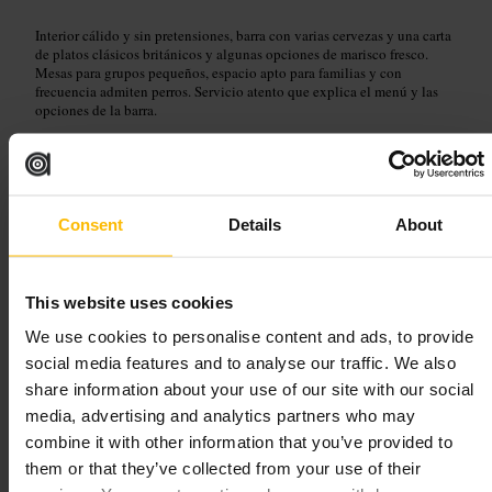
Interior cálido y sin pretensiones, barra con varias cervezas y una carta
de platos clásicos británicos y algunas opciones de marisco fresco.
Mesas para grupos pequeños, espacio apto para familias y con
frecuencia admiten perros. Servicio atento que explica el menú y las
opciones de la barra.
Planifica tu visita
Ve con tiempo si vais en grupo o en fin de semana. Consulta al
Consent
Details
About
personal si quieres mesa o información sobre alérgenos. Paga con
tarjeta o contactless si prefieres evitar efectivo. Combínalo con un
paseo por la zona si quieres alargar la salida.
This website uses cookies
https://www.greeneking.co.uk/pubs/greater-london/lucas-arms?utm
_source=g_places&utm_medium=locations&utm_campaign=UC_p
We use cookies to personalise content and ads, to provide
ubpage
social media features and to analyse our traffic. We also
245A Gray's Inn Rd, London WC1X 8QY, Reino Unido
share information about your use of our site with our social
media, advertising and analytics partners who may
Double Standard
combine it with other information that you’ve provided to
them or that they’ve collected from your use of their
Comida y bebida
•
Bar
•
Comida y bebida
•
Restaurante