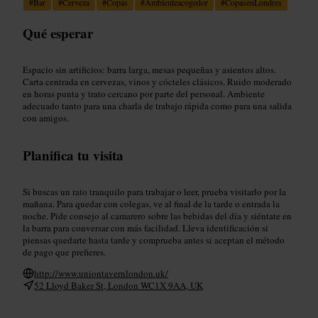
#
Bar
#
Cerveza
#
Copas
#
Ambienteacogedor
#
CopasenLondres
Qué esperar
Espacio sin artificios: barra larga, mesas pequeñas y asientos altos.
Carta centrada en cervezas, vinos y cócteles clásicos. Ruido moderado
en horas punta y trato cercano por parte del personal. Ambiente
adecuado tanto para una charla de trabajo rápida como para una salida
con amigos.
Planifica tu visita
Si buscas un rato tranquilo para trabajar o leer, prueba visitarlo por la
mañana. Para quedar con colegas, ve al final de la tarde o entrada la
noche. Pide consejo al camarero sobre las bebidas del día y siéntate en
la barra para conversar con más facilidad. Lleva identificación si
piensas quedarte hasta tarde y comprueba antes si aceptan el método
de pago que prefieres.
http://www.uniontavernlondon.uk/
52 Lloyd Baker St, London WC1X 9AA, UK