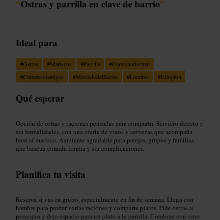
“
Ostras y parrilla en clave de barrio
”
Ideal para
#
Ostras
#
Mariscos
#
Parrilla
#
Comidainformal
#
Comerconamigos
#
MercadodelBarrio
#
Londres
#
Islington
Qué esperar
Opción de ostras y raciones pensadas para compartir. Servicio directo y
sin formalidades, con una oferta de vinos y cervezas que acompaña
bien al marisco. Ambiente agradable para parejas, grupos y familias
que buscan comida limpia y sin complicaciones.
Planifica tu visita
Reserva si vas en grupo, especialmente en fin de semana. Llega con
hambre para probar varias raciones y comparte platos. Pide ostras al
principio y deja espacio para un plato a la parrilla. Combina con vino