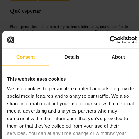
Qué esperar
Platos pensados para compartir y raciones informales, una selección de
vinos y bebidas para acompañar, y servicio atento. El local tiene mesas
cercanas, ambiente conversador y música de fondo. Es apto para
familias, parejas y grupos de amigos.
Planifica tu visita
Consent
Details
About
Reserva si vas por la noche o en fin de semana. Pide platos para
This website uses cookies
compartir si vais en grupo. Si viajas con niños, pide una mesa algo
retirada del paso. Para una comida más tranquila, llega a primera hora
We use cookies to personalise content and ads, to provide
de la tarde.
social media features and to analyse our traffic. We also
https://camino.uk.com/restaurant/kings-cross/?utm_source=google
share information about your use of our site with our social
&utm_medium=local&utm_campaign=kingscross
290 - 292 Pentonville Rd, London N1 9NR, UK
media, advertising and analytics partners who may
combine it with other information that you’ve provided to
them or that they’ve collected from your use of their
GA KINGSX
services. You can at any time change or withdraw your