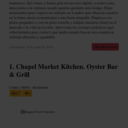
luminosos. Sal a bares y barras para un servicio rápido, o reserva una
mesa junto a la ventana cuando quieras quedarte más tiempo. Elige
restaurantes para viajeros en solitario en Londres que ofrezcan asientos
en la barra, mesas comunitarias o una barra amigable. Empieza con
platos pequeños o con un plato estrella y relájate mientras observas el
mercado o la vida en la calle. Aprovecha los consejos prácticos aquí
sobre horarios para visitar y qué pedir cuando buscas una comida en
solitario eficiente y agradable.
Actualizado
10 de junio de 2026
6 min de lectura
Chapel Market Kitchen. Oyster Bar
& Grill
Comer y Beber
•
Restaurante
4,7
5
Imagen /
Travel Tomorrow