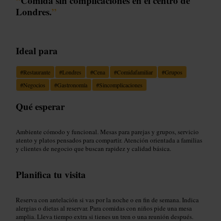
“
Comida sin complicaciones en el centro de
Londres.
”
Ideal para
#
Restaurante
#
Londres
#
Cena
#
Comidafamiliar
#
Grupos
#
Negocios
#
Gastronomía
#
Sincomplicaciones
Qué esperar
Ambiente cómodo y funcional. Mesas para parejas y grupos, servicio
atento y platos pensados para compartir. Atención orientada a familias
y clientes de negocio que buscan rapidez y calidad básica.
Planifica tu visita
Reserva con antelación si vas por la noche o en fin de semana. Indica
alergias o dietas al reservar. Para comidas con niños pide una mesa
amplia. Lleva tiempo extra si tienes un tren o una reunión después.