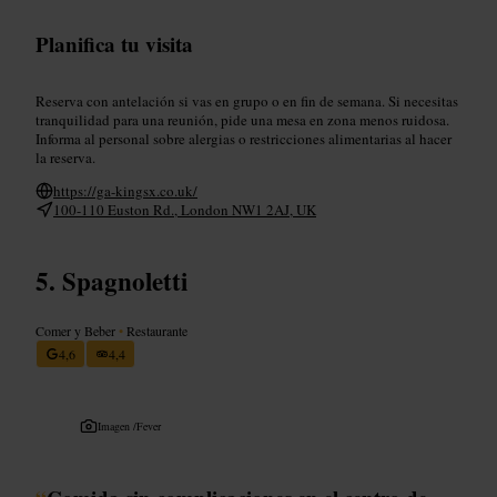
Planifica tu visita
Reserva con antelación si vas en grupo o en fin de semana. Si necesitas
tranquilidad para una reunión, pide una mesa en zona menos ruidosa.
Informa al personal sobre alergias o restricciones alimentarias al hacer
la reserva.
https://ga-kingsx.co.uk/
100-110 Euston Rd., London NW1 2AJ, UK
Spagnoletti
Comer y Beber
•
Restaurante
4,6
4,4
Imagen /
Fever