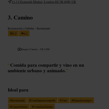
11-13 Exmouth Market, London EC1R 4QD, UK
Camino
Restauración y bebidas
•
Restaurante
4,2
4,1
Imagen /
Camino - UK.COM
“
Comida para compartir y vino en un
ambiente urbano y animado.
”
Ideal para
#
Restaurante
#
Comidaparacompartir
#
Vino
#
Planentreamigos
#
Cenasurbanas
#
Comidaenfamilia