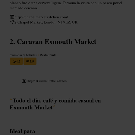
blanco frío o una cerveza ligera. Termina la visita con un paseo por el
mercado cercano.
http://chapelmarketkitchen.com/
2 Chapel Market, London N1 9EZ, UK
Caravan Exmouth Market
Comidas y bebidas
•
Restaurante
4,3
3,9
Imagen /
Caravan Coffee Roasters
“
Todo el día, café y comida casual en
Exmouth Market
”
Ideal para