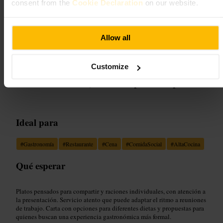
consent from the
Cookie Declaration
on our website.
Restauración y bebidas
•
Restaurante
4,5
4,2
Allow all
Imagen /
GA KingsX
Customize
“
Comida cuidada, ambiente para compartir
”
Ideal para
#
Gastronomía
#
Restaurante
#
Cena
#
ComidaSocial
#
AltaCocina
Qué esperar
Platos pensados para compartir y raciones individuales, con atención a
la presentación. Servicio atento que puede adaptar el ritmo a reuniones
de trabajo. Carta con opciones para diferentes dietas y propuestas para
quienes buscan una experiencia gastronómica más formal.