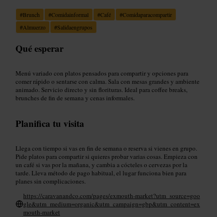
#
Brunch
#
Comidainformal
#
Café
#
Comidaparacompartir
#
Almuerzo
#
Salidaengrupos
Qué esperar
Menú variado con platos pensados para compartir y opciones para
comer rápido o sentarse con calma. Sala con mesas grandes y ambiente
animado. Servicio directo y sin florituras. Ideal para coffee breaks,
brunches de fin de semana y cenas informales.
Planifica tu visita
Llega con tiempo si vas en fin de semana o reserva si vienes en grupo.
Pide platos para compartir si quieres probar varias cosas. Empieza con
un café si vas por la mañana, y cambia a cócteles o cervezas por la
tarde. Lleva método de pago habitual, el lugar funciona bien para
planes sin complicaciones.
https://caravanandco.com/pages/exmouth-market?utm_source=goo
gle&utm_medium=organic&utm_campaign=gbp&utm_content=ex
mouth-market