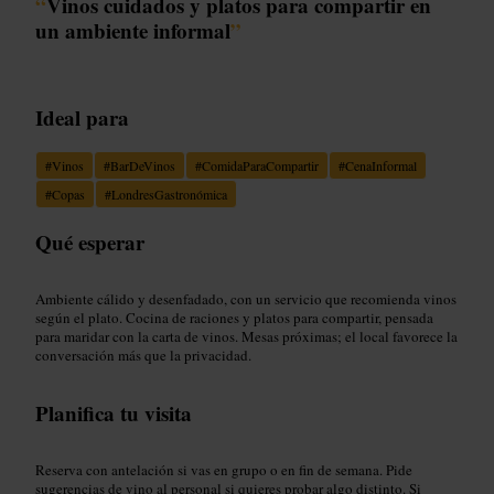
“
Vinos cuidados y platos para compartir en
un ambiente informal
”
Ideal para
#
Vinos
#
BarDeVinos
#
ComidaParaCompartir
#
CenaInformal
#
Copas
#
LondresGastronómica
Qué esperar
Ambiente cálido y desenfadado, con un servicio que recomienda vinos
según el plato. Cocina de raciones y platos para compartir, pensada
para maridar con la carta de vinos. Mesas próximas; el local favorece la
conversación más que la privacidad.
Planifica tu visita
Reserva con antelación si vas en grupo o en fin de semana. Pide
sugerencias de vino al personal si quieres probar algo distinto. Si