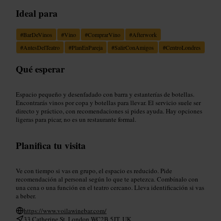
Ideal para
#
BarDeVinos
#
Vino
#
ComprarVino
#
Afterwork
#
AntesDelTeatro
#
PlanEnPareja
#
SalirConAmigos
#
CentroLondres
Qué esperar
Espacio pequeño y desenfadado con barra y estanterías de botellas.
Encontrarás vinos por copa y botellas para llevar. El servicio suele ser
directo y práctico, con recomendaciones si pides ayuda. Hay opciones
ligeras para picar, no es un restaurante formal.
Planifica tu visita
Ve con tiempo si vas en grupo, el espacio es reducido. Pide
recomendación al personal según lo que te apetezca. Combínalo con
una cena o una función en el teatro cercano. Lleva identificación si vas
a beber.
https://www.voilawinebar.com/
33 Catherine St, London WC2B 5JT, UK