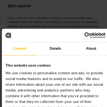
Qué esperar
Carta corta con vinos enfocados en Rioja y raciones pensadas para
compartir. Servicio directo y sin artificios, mesas juntas y un ambiente
animado sin ser estridente. Ideal para quien busca un plan relajado con
buena bebida y platos sencillos bien ejecutados.
Planifica tu visita
Consent
Details
About
Reserva si vas en grupo o a última hora de la tarde. Pide varias raciones
para probar más sabores y acompáñalo con una botella de Rioja para
compartir. Si vas solo o en pareja, pide sitio en la barra cuando sea
This website uses cookies
posible para ver la actividad del local.
We use cookies to personalise content and ads, to provide
https://barrioja.co.uk/
social media features and to analyse our traffic. We also
share information about your use of our site with our social
The Racketeer
media, advertising and analytics partners who may
combine it with other information that you’ve provided to
Comida y bebida
•
Bar
them or that they’ve collected from your use of their
4,8
4,8