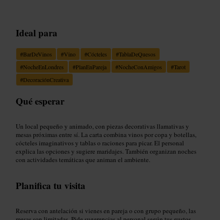
Ideal para
#
BarDeVinos
#
Vino
#
Cócteles
#
TablaDeQuesos
#
NocheEnLondres
#
PlanEnPareja
#
NocheConAmigos
#
Tarot
#
DecoraciónCreativa
Qué esperar
Un local pequeño y animado, con piezas decorativas llamativas y
mesas próximas entre sí. La carta combina vinos por copa y botellas,
cócteles imaginativos y tablas o raciones para picar. El personal
explica las opciones y sugiere maridajes. También organizan noches
con actividades temáticas que animan el ambiente.
Planifica tu visita
Reserva con antelación si vienes en pareja o con grupo pequeño, las
mesas son limitadas. Pide sugerencias al personal según tus gustos,