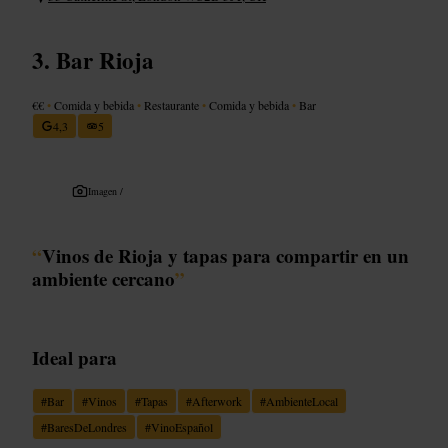
Bar Rioja
€€
•
Comida y bebida
•
Restaurante
•
Comida y bebida
•
Bar
4,3
5
Imagen /
“
Vinos de Rioja y tapas para compartir en un
ambiente cercano
”
Ideal para
#
Bar
#
Vinos
#
Tapas
#
Afterwork
#
AmbienteLocal
#
BaresDeLondres
#
VinoEspañol