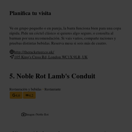
Planifica tu visita
Ve en grupo pequeño o en pareja, la barra funciona bien para una copa
rápida. Pide un cóctel clásico si quieres algo seguro, o consulta al
barman por una recomendación. Si vais varios, comparte raciones y
pruebas distintas bebidas. Reserva mesa si sois más de cuatro.
http://theracketeer.co.uk/
105 King's Cross Rd, London WC1X 9LR, UK
Noble Rot Lamb's Conduit
Restauración y bebidas
•
Restaurante
4,6
4,2
Imagen /
Noble Rot