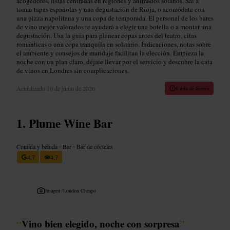
acogedores, listas centradas en regiones y animados sótanos. Sal a
tomar tapas españolas y una degustación de Rioja, o acomódate con
una pizza napolitana y una copa de temporada. El personal de los bares
de vino mejor valorados te ayudará a elegir una botella o a montar una
degustación. Usa la guía para planear copas antes del teatro, citas
románticas o una copa tranquila en solitario. Indicaciones, notas sobre
el ambiente y consejos de maridaje facilitan la elección. Empieza la
noche con un plan claro, déjate llevar por el servicio y descubre la cata
de vinos en Londres sin complicaciones.
Actualizado
10 de junio de 2026
6 min de lectura
Plume Wine Bar
Comida y bebida
•
Bar
•
Bar de cócteles
4,7
4,7
Imagen /
London Cheapo
“
Vino bien elegido, noche con sorpresa
”