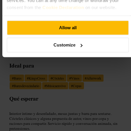
services. You can at any time change or withdraw your
consent from the
Cookie Declaration
on our website.
Imagen /
The Racketeer
Allow all
“
Copas sencillas y bien hechas, a un paso de
King’s Cross.
”
Customize
Ideal para
#
Bares
#
KingsCross
#
Cócteles
#
Vinos
#
Afterwork
#
Baresdevecindario
#
Músicaenvivo
#
Copas
Qué esperar
Interior íntimo y desenfadado, mesas juntas y barra para sentarse.
Cócteles clásicos y alguna propuesta de autor, vinos por copa y
raciones para compartir. Servicio rápido y conversación animada, sin
pretensiones.