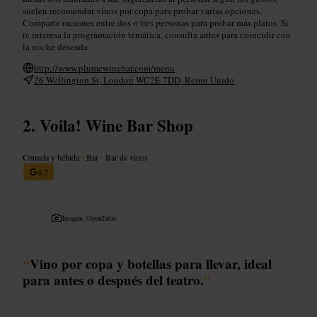
suelen recomendar vinos por copa para probar varias opciones.
Comparte raciones entre dos o tres personas para probar más platos. Si
te interesa la programación temática, consulta antes para coincidir con
la noche deseada.
http://www.plumewinebar.com/menu
26 Wellington St, London WC2E 7DD, Reino Unido
Voila! Wine Bar Shop
Comida y bebida
•
Bar
•
Bar de vinos
4,7
Imagen /
OpenTable
“
Vino por copa y botellas para llevar, ideal
para antes o después del teatro.
”