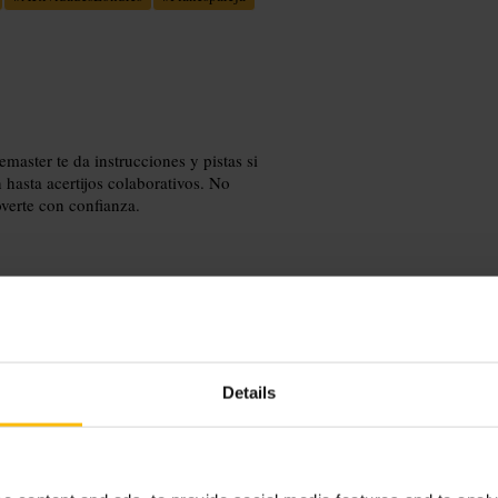
master te da instrucciones y pistas si
 hasta acertijos colaborativos. No
verte con confianza.
antes para la introducción y las
Details
i hay. Indica necesidades de
iones de briefing o cierre privado.