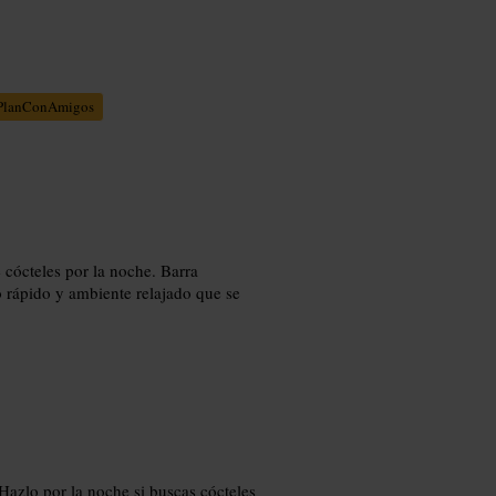
PlanConAmigos
 cócteles por la noche. Barra
o rápido y ambiente relajado que se
. Hazlo por la noche si buscas cócteles