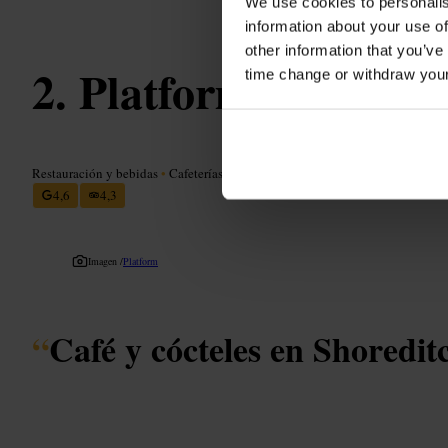
We use cookies to personalis
information about your use of
other information that you’ve
Platform Shoredit
time change or withdraw you
Restauración y bebidas
•
Cafeterías, cafés y teterías
•
Cafetería
4,6
4,3
Imagen /
Platform
“
Café y cócteles en Shoredit