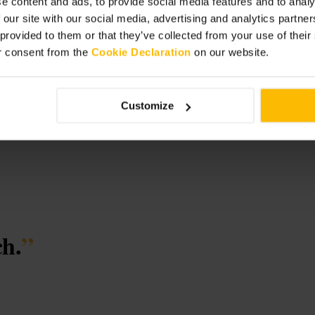
e content and ads, to provide social media features and to analy
 our site with our social media, advertising and analytics partn
 provided to them or that they’ve collected from your use of thei
ch
r consent from the
Cookie Declaration
on our website.
Customize
ch.
”