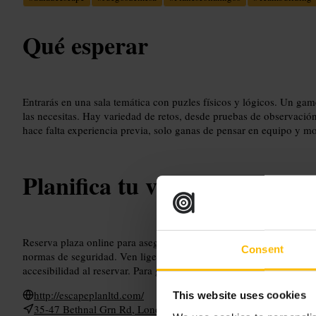
Qué esperar
Entrarás en una sala temática con puzles físicos y lógicos. Un game
las necesitas. Hay variedad de retos, desde pruebas de observación
hace falta experiencia previa, solo ganas de pensar en equipo y mo
Planifica tu visita
Reserva plaza online para asegurar el horario. Llega unos minutos 
Consent
normas de seguridad. Ven ligero, deja bolsos grandes en taquilla s
accesibilidad al reservar. Para grupos de empresa, pregunta por opc
http://escapeplanltd.com/
This website uses cookies
35-47 Bethnal Grn Rd, London E1 6LA, UK