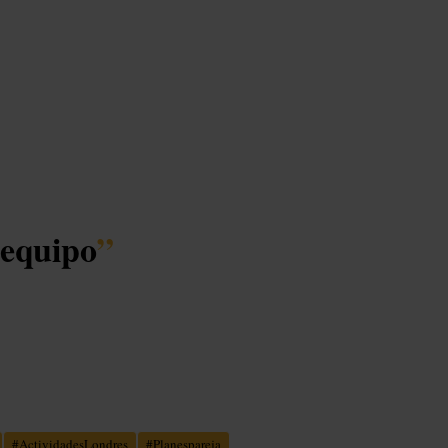
 equipo
”
#
ActividadesLondres
#
Planespareja