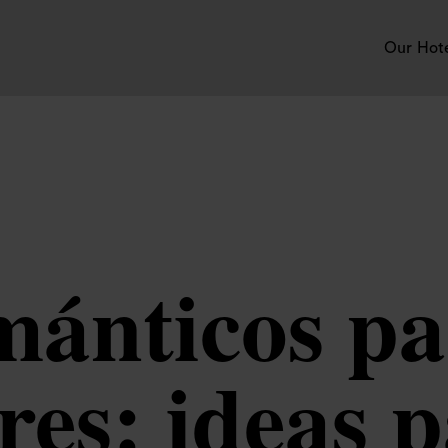
Our Hot
mánticos pa
es: ideas p