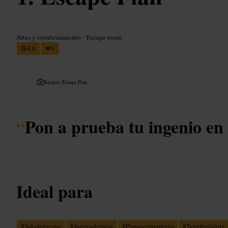
Artes y entretenimiento
•
Escape room
4,9
5
Imagen /
Escape Plan
“
Pon a prueba tu ingenio en
Ideal para
#
Saladeescape
#
Juegosdemesa
#
Planesconamigos
#
Teambuilding