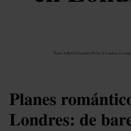
Imagen /
Google AI
Point A Hotels
/
Londres
/
Point A London, Liverpo
Planes romántic
Londres: de bare