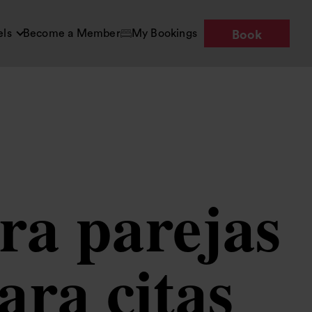
els
Become a Member
My Bookings
Book
ra parejas
ara citas