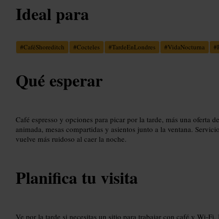
Ideal para
#
CaféShoreditch
#
Cocteles
#
TardeEnLondres
#
VidaNocturna
#
Qué esperar
Café espresso y opciones para picar por la tarde, más una oferta de
animada, mesas compartidas y asientos junto a la ventana. Servici
vuelve más ruidoso al caer la noche.
Planifica tu visita
Ve por la tarde si necesitas un sitio para trabajar con café y Wi‑Fi