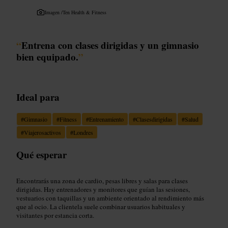
Imagen /
Ten Health & Fitness
“
Entrena con clases dirigidas y un gimnasio
bien equipado.
”
Ideal para
#
Gimnasio
#
Fitness
#
Entrenamiento
#
Clasesdirigidas
#
Salud
#
Viajerosactivos
#
Londres
Qué esperar
Encontrarás una zona de cardio, pesas libres y salas para clases
dirigidas. Hay entrenadores y monitores que guían las sesiones,
vestuarios con taquillas y un ambiente orientado al rendimiento más
que al ocio. La clientela suele combinar usuarios habituales y
visitantes por estancia corta.