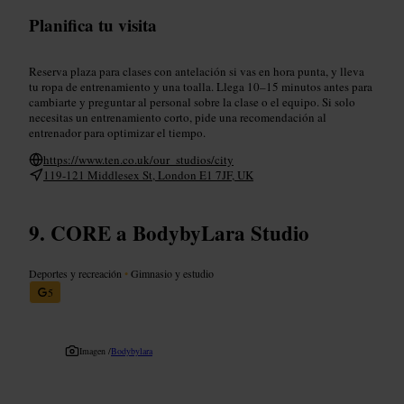
Planifica tu visita
Reserva plaza para clases con antelación si vas en hora punta, y lleva
tu ropa de entrenamiento y una toalla. Llega 10–15 minutos antes para
cambiarte y preguntar al personal sobre la clase o el equipo. Si solo
necesitas un entrenamiento corto, pide una recomendación al
entrenador para optimizar el tiempo.
https://www.ten.co.uk/our_studios/city
119-121 Middlesex St, London E1 7JF, UK
CORE a BodybyLara Studio
Deportes y recreación
•
Gimnasio y estudio
5
Imagen /
Bodybylara