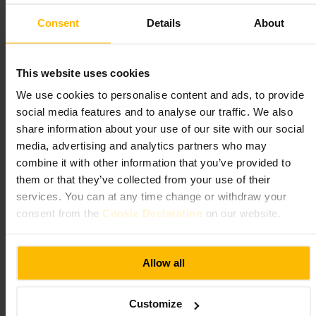
minutos antes ayuda a hacer el registro y hablar objetivos con el
entrenador. Pregunta por sesiones de evaluación para recibir un plan
Consent
Details
About
claro desde la primera visita.
https://thecutgym.com/
Austin Friars House, 2-6 Austin Friars, London EC2N 2HD, UK
This website uses cookies
We use cookies to personalise content and ads, to provide
Victus Soul Aldgate
social media features and to analyse our traffic. We also
share information about your use of our site with our social
Deportes y Recreación
•
Gimnasio y Estudio
media, advertising and analytics partners who may
4,4
combine it with other information that you’ve provided to
them or that they’ve collected from your use of their
services. You can at any time change or withdraw your
Imagen /
VICTUS SOUL
consent from the
Cookie Declaration
on our website.
“
Entrena con método y comunidad.
”
Allow all
Ideal para
Customize