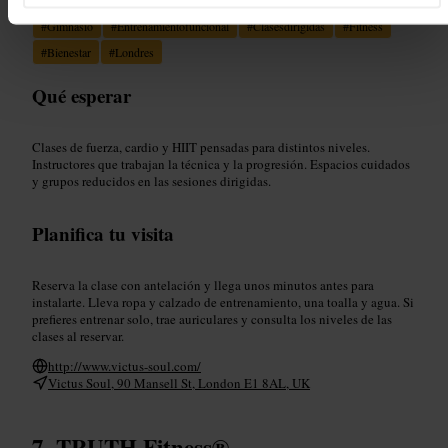
#
Gimnasio
#
Entrenamientofuncional
#
Clasesdirigidas
#
Fitness
#
Bienestar
#
Londres
Qué esperar
Clases de fuerza, cardio y HIIT pensadas para distintos niveles.
Instructores que trabajan la técnica y la progresión. Espacios cuidados
y grupos reducidos en las sesiones dirigidas.
Planifica tu visita
Reserva la clase con antelación y llega unos minutos antes para
instalarte. Lleva ropa y calzado de entrenamiento, una toalla y agua. Si
prefieres entrenar solo, trae auriculares y consulta los niveles de las
clases al reservar.
http://www.victus-soul.com/
Victus Soul, 90 Mansell St, London E1 8AL, UK
TRUTH Fitness®️