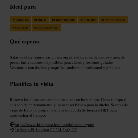
Ideal para
#
Gimnasio
#
Fitness
#
Entrenamiento
#
Bienestar
#
Clasesdirigidas
#
Moorgate
#
Viajerosactivos
Qué esperar
Salas de clase luminosas y bien organizadas, zona de cardio y área de
pesas. Entrenadores disponibles para clases y sesiones guiadas.
Vestuarios con duchas y taquillas, ambiente profesional y práctico.
Planifica tu visita
Reserva las clases con antelación si vas en hora punta. Lleva tu ropa y
calzado de entrenamiento y un neceser básico para la ducha. Si estás de
viaje de trabajo, programa una sesión corta de fuerza o HIIT para
aprovechar el tiempo.
https://www.thirdspace.london/clubs/moorgate/
16 South Pl, London EC2M 2AQ, UK