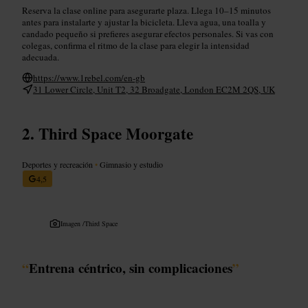
Reserva la clase online para asegurarte plaza. Llega 10–15 minutos
antes para instalarte y ajustar la bicicleta. Lleva agua, una toalla y
candado pequeño si prefieres asegurar efectos personales. Si vas con
colegas, confirma el ritmo de la clase para elegir la intensidad
adecuada.
https://www.1rebel.com/en-gb
31 Lower Circle, Unit T2, 32 Broadgate, London EC2M 2QS, UK
Third Space Moorgate
Deportes y recreación
•
Gimnasio y estudio
4,5
Imagen /
Third Space
“
Entrena céntrico, sin complicaciones
”