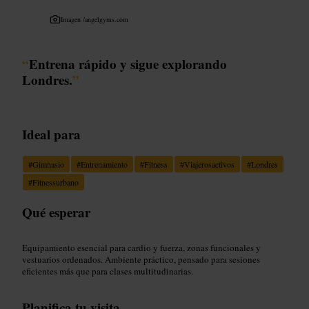
Imagen /
angelgyms.com
“
Entrena rápido y sigue explorando
Londres.
”
Ideal para
#
Gimnasio
#
Entrenamiento
#
Fitness
#
Viajerosactivos
#
Londres
#
Fitnessurbano
Qué esperar
Equipamiento esencial para cardio y fuerza, zonas funcionales y
vestuarios ordenados. Ambiente práctico, pensado para sesiones
eficientes más que para clases multitudinarias.
Planifica tu visita