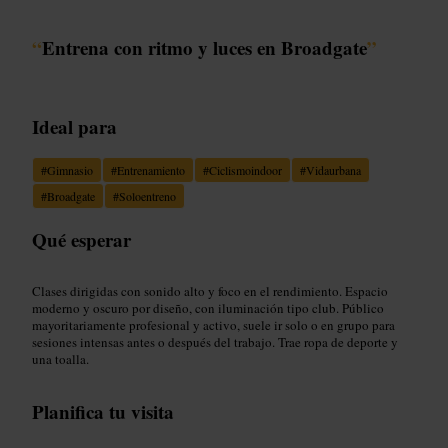
“
Entrena con ritmo y luces en Broadgate
”
Ideal para
#
Gimnasio
#
Entrenamiento
#
Ciclismoindoor
#
Vidaurbana
#
Broadgate
#
Soloentreno
Qué esperar
Clases dirigidas con sonido alto y foco en el rendimiento. Espacio
moderno y oscuro por diseño, con iluminación tipo club. Público
mayoritariamente profesional y activo, suele ir solo o en grupo para
sesiones intensas antes o después del trabajo. Trae ropa de deporte y
una toalla.
Planifica tu visita