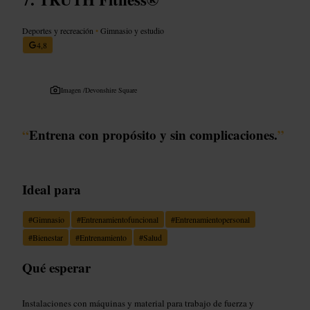
Deportes y recreación
•
Gimnasio y estudio
4,8
Imagen /
Devonshire Square
“
Entrena con propósito y sin complicaciones.
”
Ideal para
#
Gimnasio
#
Entrenamientofuncional
#
Entrenamientopersonal
#
Bienestar
#
Entrenamiento
#
Salud
Qué esperar
Instalaciones con máquinas y material para trabajo de fuerza y