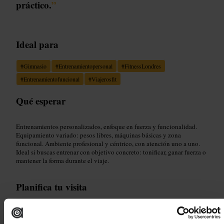
práctico.
”
Ideal para
#
Gimnasio
#
Entrenamientopersonal
#
FitnessLondres
#
Entrenamientofuncional
#
Viajerosfit
Qué esperar
Entrenamientos personalizados, enfoque en fuerza y funcionalidad.
Equipamiento variado: pesos libres, máquinas básicas y zona
funcional. Ambiente profesional y céntrico, con atención uno a uno.
Ideal si buscas entrenar con objetivo concreto: tonificar, ganar fuerza o
mantener la forma durante el viaje.
Planifica tu visita
Reserva la sesión con antelación, especialmente si vas en hora punta.
Lleva ropa deportiva, zapatillas de interior, toalla y agua. Llegar 10