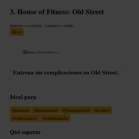
House of Fitness: Old Street
Deportes y recreación
•
Gimnasio y estudio
4,9
Imagen /
houseoffitness.co
“
Entrena sin complicaciones en Old Street.
”
Ideal para
#
Gimnasio
#
Entrenamiento
#
Clasesdeportivas
#
Londres
#
Viajerosactivos
#
Saludybienestar
Qué esperar