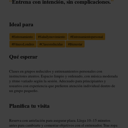
“
Entrena con intención, sin complicaciones.
”
Ideal para
#
Entrenamiento
#
Saludymovimiento
#
Entrenamientopersonal
#
FitnessLondres
#
Clasesreducidas
#
Bienestar
Qué esperar
Clases en grupos reducidos y entrenamientos personales con
instructores atentos. Espacio limpio y ordenado, con música moderada
y ritmo variado según la sesión. Adecuado para principiantes y
usuarios con experiencia que prefieren atención individual dentro de
un grupo pequeño.
Planifica tu visita
Reserva con antelación para asegurar plaza. Llega 10–15 minutos
antes para cambiarte y comentar objetivos con el entrenador. Trae ropa