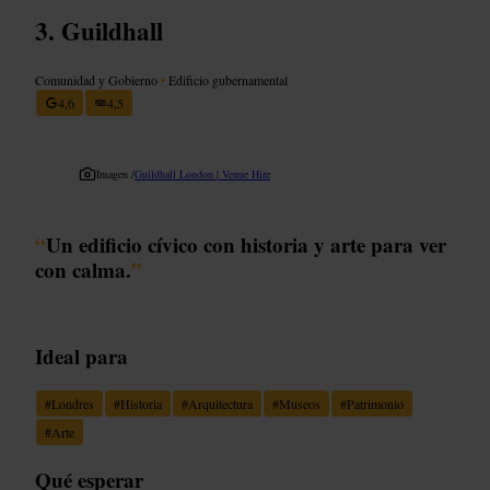
Guildhall
Comunidad y Gobierno
•
Edificio gubernamental
4,6
4,5
Imagen /
Guildhall London | Venue Hire
“
Un edificio cívico con historia y arte para ver
con calma.
”
Ideal para
#
Londres
#
Historia
#
Arquitectura
#
Museos
#
Patrimonio
#
Arte
Qué esperar