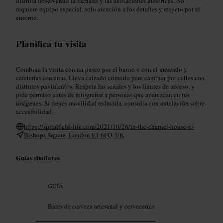
disfruta observando la fachada y las anotaciones históricas. No
requiere equipo especial, solo atención a los detalles y respeto por el
entorno.
Planifica tu visita
Combina la visita con un paseo por el barrio o con el mercado y
cafeterías cercanas. Lleva calzado cómodo para caminar por calles con
distintos pavimentos. Respeta las señales y los límites de acceso, y
pide permiso antes de fotografiar a personas que aparezcan en tus
imágenes. Si tienes movilidad reducida, consulta con antelación sobre
accesibilidad.
https://spitalfieldslife.com/2021/10/26/in-the-charnel-house-x/
Bishops Square, London E1 6FQ, UK
Guías similares
GUÍA
Bares de cerveza artesanal y cervecerías