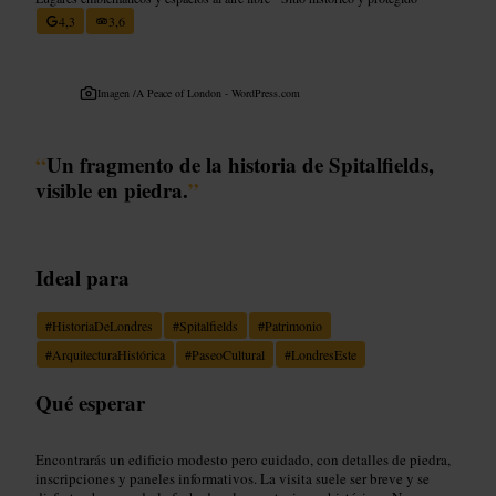
4,3
3,6
Imagen /
A Peace of London - WordPress.com
“
Un fragmento de la historia de Spitalfields,
visible en piedra.
”
Ideal para
#
HistoriaDeLondres
#
Spitalfields
#
Patrimonio
#
ArquitecturaHistórica
#
PaseoCultural
#
LondresEste
Qué esperar
Encontrarás un edificio modesto pero cuidado, con detalles de piedra,
inscripciones y paneles informativos. La visita suele ser breve y se