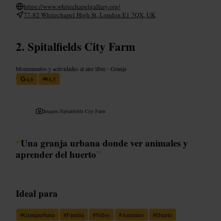
https://www.whitechapelgallery.org/
77-82 Whitechapel High St, London E1 7QX, UK
Spitalfields City Farm
Monumentos y actividades al aire libre
•
Granja
4,6
4,5
Imagen /
Spitalfields City Farm
“
Una granja urbana donde ver animales y
aprender del huerto
”
Ideal para
#
Granjaurbana
#
Familia
#
Niños
#
Animales
#
Huerto