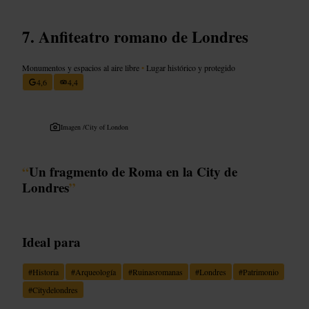
Anfiteatro romano de Londres
Monumentos y espacios al aire libre
•
Lugar histórico y protegido
4,6
4,4
Imagen /
City of London
“
Un fragmento de Roma en la City de
Londres
”
Ideal para
#
Historia
#
Arqueología
#
Ruinasromanas
#
Londres
#
Patrimonio
#
Citydelondres