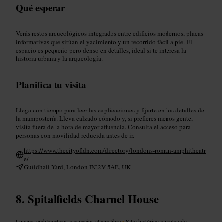
Qué esperar
Verás restos arqueológicos integrados entre edificios modernos, placas
informativas que sitúan el yacimiento y un recorrido fácil a pie. El
espacio es pequeño pero denso en detalles, ideal si te interesa la
historia urbana y la arqueología.
Planifica tu visita
Llega con tiempo para leer las explicaciones y fijarte en los detalles de
la mampostería. Lleva calzado cómodo y, si prefieres menos gente,
visita fuera de la hora de mayor afluencia. Consulta el acceso para
personas con movilidad reducida antes de ir.
https://www.thecityofldn.com/directory/londons-roman-amphitheatr
e/
Guildhall Yard, London EC2V 5AE, UK
Spitalfields Charnel House
Lugares emblemáticos y espacios al aire libre
•
Sitio histórico y protegido