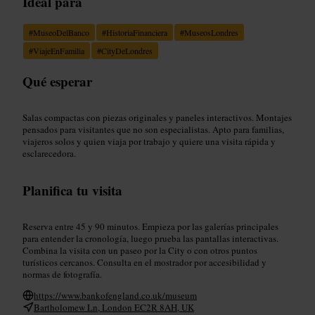
Ideal para
#
MuseoDelBanco
#
HistoriaFinanciera
#
MuseosLondres
#
ViajeEnFamilia
#
CityDeLondres
Qué esperar
Salas compactas con piezas originales y paneles interactivos. Montajes
pensados para visitantes que no son especialistas. Apto para familias,
viajeros solos y quien viaja por trabajo y quiere una visita rápida y
esclarecedora.
Planifica tu visita
Reserva entre 45 y 90 minutos. Empieza por las galerías principales
para entender la cronología, luego prueba las pantallas interactivas.
Combina la visita con un paseo por la City o con otros puntos
turísticos cercanos. Consulta en el mostrador por accesibilidad y
normas de fotografía.
https://www.bankofengland.co.uk/museum
Bartholomew Ln, London EC2R 8AH, UK