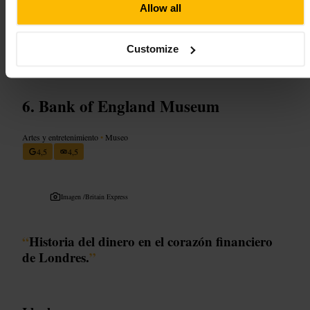
grupo. Llega unos minutos antes del inicio para evitar interrupciones.
Allow all
Vístete cómodo por las escaleras y los espacios estrechos. Respeta la
norma de no fotografiar para preservar la experiencia de todos. Si
prefieres menos gente, evita las horas punta de fin de semana.
Customize
http://www.dennissevershouse.co.uk/
Bank of England Museum
Artes y entretenimiento
•
Museo
4,5
4,5
Imagen /
Britain Express
“
Historia del dinero en el corazón financiero
de Londres.
”