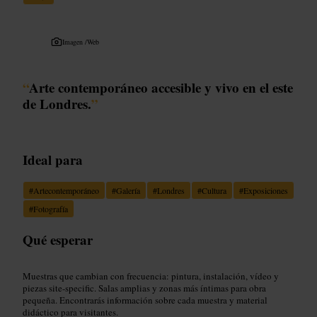
Imagen /
Web
“
Arte contemporáneo accesible y vivo en el este
de Londres.
”
Ideal para
#
Artecontemporáneo
#
Galería
#
Londres
#
Cultura
#
Exposiciones
#
Fotografía
Qué esperar
Muestras que cambian con frecuencia: pintura, instalación, vídeo y
piezas site-specific. Salas amplias y zonas más íntimas para obra
pequeña. Encontrarás información sobre cada muestra y material
didáctico para visitantes.