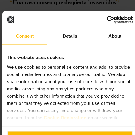
“
Una casa museo que despierta los sentidos
”
Ideal para
Consent
Details
About
#
Museo
#
Historia
#
Teatroinmersivo
#
Museohistórico
#
Londres
#
Cultura
This website uses cookies
Qué esperar
We use cookies to personalise content and ads, to provide
social media features and to analyse our traffic. We also
Entrarás en salas preparadas como escenas vivas, sin paneles
explicativos ni carteles. Los guías conducen la visita mediante una
share information about your use of our site with our social
narración sensorial: olores, objetos dispuestos y efectos de luz. No se
media, advertising and analytics partners who may
permiten fotos dentro, y se pide mantener silencio respetuoso para no
romper la atmósfera. La experiencia funciona mejor si vas dispuesto a
combine it with other information that you’ve provided to
observar con calma y sin prisas.
them or that they’ve collected from your use of their
services. You can at any time change or withdraw your
Planifica tu visita
consent from the
Cookie Declaration
on our website.
Compra entradas con antelación porque las plazas son limitadas por