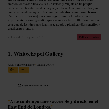
empieza el día con una visita a un museo y relájate en un parque
cercano o en la cafetería de una granja urbana. Usa paseos cortos para
conectar paradas o sigue rutas familiares dentro de un mismo barrio.
Tanto si buscas los mejores museos gratuitos de Londres como si
exploras atracciones gratuitas que encantan a las familias londinenses,
esta guía de Londres para familias te ayuda a planificar días sencillos y
gratificantes juntos.
Actualizado
10 de junio de 2026
10 min de lectura
Whitechapel Gallery
Artes y entretenimiento
•
Galería de Arte
4,3
3,7
Imagen /
Whitechapel Gallery -
“
Arte contemporáneo accesible y directo en el
East End de Londres.
”