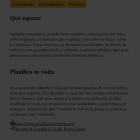
#
Voluntariado
#
OcioEducativo
#
Cafetería
Qué esperar
Animales pequeños y grandes bien cuidados, señalización con datos
sobre la granja y voluntarios que explican a los niños lo básico sobre
los animales. Zonas rústicas con elementos reutilizados, un huerto de
cultivo y una pequeña tienda y cafetería. Ambiente relajado, apto para
pasear con calma y para actividades infantiles prácticas.
Planifica tu visita
Ve con calzado cómodo y ropa que puedas manchar. Si vas con niños,
diles que respeten a los animales y sigan las indicaciones del personal.
Lleva cámara y algo para anotar si te interesa la jardinería. Es fácil
combinar la visita con un paseo por los alrededores y pasar luego por
tiendas y cafeterías locales. Consulta la web de la granja si te interesa
colaborar como voluntario.
http://www.spitalfieldscityfarm.org/
Buxton St, London E1 5AR, Reino Unido