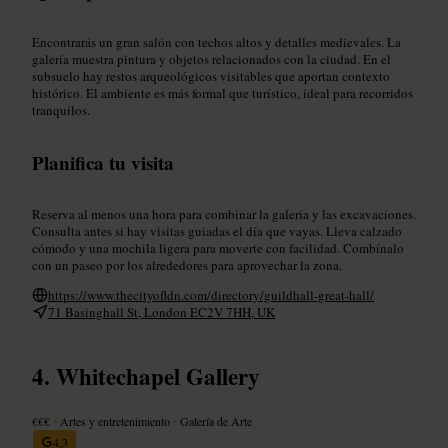
Encontrarás un gran salón con techos altos y detalles medievales. La
galería muestra pintura y objetos relacionados con la ciudad. En el
subsuelo hay restos arqueológicos visitables que aportan contexto
histórico. El ambiente es más formal que turístico, ideal para recorridos
tranquilos.
Planifica tu visita
Reserva al menos una hora para combinar la galería y las excavaciones.
Consulta antes si hay visitas guiadas el día que vayas. Lleva calzado
cómodo y una mochila ligera para moverte con facilidad. Combínalo
con un paseo por los alrededores para aprovechar la zona.
https://www.thecityofldn.com/directory/guildhall-great-hall/
71 Basinghall St, London EC2V 7HH, UK
Whitechapel Gallery
€€€
•
Artes y entretenimiento
•
Galería de Arte
4,3