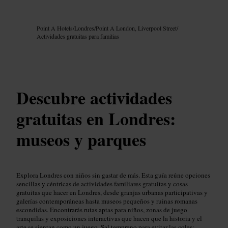
Imagen /
Google AI
Point A Hotels
/
Londres
/
Point A London, Liverpool Street
/
Actividades gratuitas para familias
Descubre actividades
gratuitas en Londres:
museos y parques
Explora Londres con niños sin gastar de más. Esta guía reúne opciones
sencillas y céntricas de actividades familiares gratuitas y cosas
gratuitas que hacer en Londres, desde granjas urbanas participativas y
galerías contemporáneas hasta museos pequeños y ruinas romanas
escondidas. Encontrarás rutas aptas para niños, zonas de juego
tranquilas y exposiciones interactivas que hacen que la historia y el
arte se sientan como un juego. Sal temprano para evitar las colas: