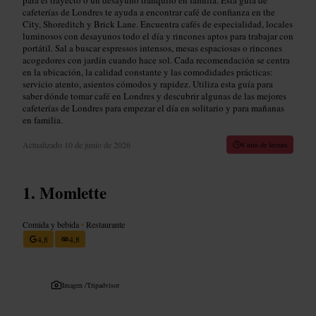
cafeterías de Londres te ayuda a encontrar café de confianza en the
City, Shoreditch y Brick Lane. Encuentra cafés de especialidad, locales
luminosos con desayunos todo el día y rincones aptos para trabajar con
portátil. Sal a buscar espressos intensos, mesas espaciosas o rincones
acogedores con jardín cuando hace sol. Cada recomendación se centra
en la ubicación, la calidad constante y las comodidades prácticas:
servicio atento, asientos cómodos y rapidez. Utiliza esta guía para
saber dónde tomar café en Londres y descubrir algunas de las mejores
cafeterías de Londres para empezar el día en solitario y para mañanas
en familia.
Actualizado
10 de junio de 2026
8 min de lectura
Momlette
Comida y bebida
•
Restaurante
4,8
4,8
Imagen /
Tripadvisor