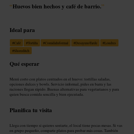
“
Huevos bien hechos y café de barrio.
”
Ideal para
#
Café
#
Tortilla
#
ComidaInformal
#
DesayunoTarde
#
Londres
#
Shoreditch
Qué esperar
Menú corto con platos centrados en el huevo: tortillas saladas,
opciones dulces y bowls. Servicio informal, pides en barra y las
raciones llegan rápido. Buenas alternativas para vegetarianos y para
quien busca comida sencilla y bien ejecutada.
Planifica tu visita
Llega con tiempo si quieres sentarte, el local tiene pocas mesas. Si vas
en grupo pequeño, comparte platos para probar más cosas. También