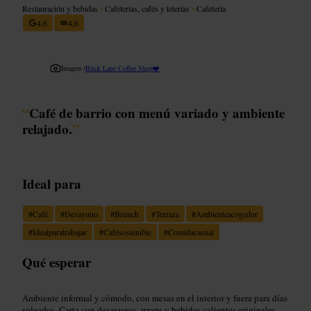
Restauración y bebidas
•
Cafeterías, cafés y teterías
•
Cafetería
4,6
4,6
Imagen /
Brick Lane Coffee Shop❤️
“
Café de barrio con menú variado y ambiente
relajado.
”
Ideal para
#
Café
#
Desayuno
#
Brunch
#
Terraza
#
Ambienteacogedor
#
Idealparatrabajar
#
Cafésostenible
#
Comidacasual
Qué esperar
Ambiente informal y cómodo, con mesas en el interior y fuera para días
soleados. Carta con desayunos, wraps y bebidas calientes originales,