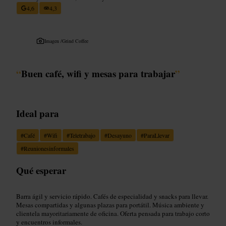
4,6
4,3
Imagen /
Grind Coffee
“
Buen café, wifi y mesas para trabajar
”
Ideal para
#
Café
#
Wifi
#
Teletrabajo
#
Desayuno
#
ParaLlevar
#
Reunionesinformales
Qué esperar
Barra ágil y servicio rápido. Cafés de especialidad y snacks para llevar.
Mesas compartidas y algunas plazas para portátil. Música ambiente y
clientela mayoritariamente de oficina. Oferta pensada para trabajo corto
y encuentros informales.