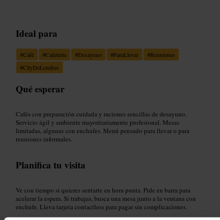
Ideal para
#
Café
#
Cafetería
#
Desayuno
#
ParaLlevar
#
Reuniones
#
CityDeLondres
Qué esperar
Cafés con preparación cuidada y raciones sencillas de desayuno.
Servicio ágil y ambiente mayoritariamente profesional. Mesas
limitadas, algunas con enchufes. Menú pensado para llevar o para
reuniones informales.
Planifica tu visita
Ve con tiempo si quieres sentarte en hora punta. Pide en barra para
acelerar la espera. Si trabajas, busca una mesa junto a la ventana con
enchufe. Lleva tarjeta contactless para pagar sin complicaciones.