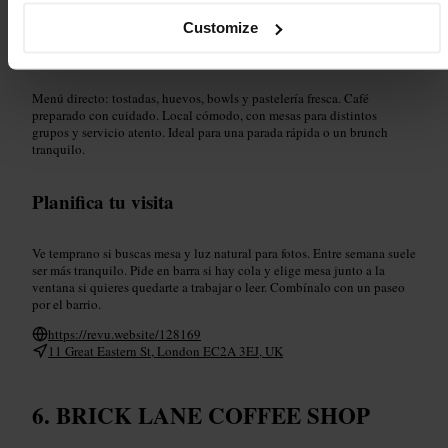
#
Cafetería
Customize
Qué esperar
Menú directo: tostadas, huevos, bowls y pastelería fresca. Café
preparado con cuidado. Local cómodo, con mesas para distintos
grupos y servicio atento. Ideal para una parada rápida o un brunch
tranquilo.
Planifica tu visita
Ve temprano si buscas mesa y luz natural para fotos. Entre semana suele
ser más tranquilo. Pide en barra si hay cola y elige mesa junto a la
ventana si quieres quedarte a trabajar o leer. Combínalo con un paseo
por el barrio.
https://revu.website/128169
11 Great Eastern St, London EC2A 3EJ, UK
BRICK LANE COFFEE SHOP