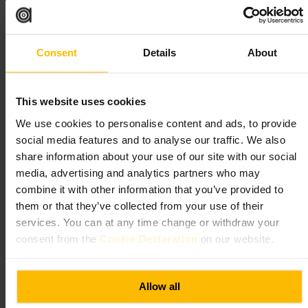
https://www.rosslyncoffee.com/
118 London Wall, London EC2Y 5JA, Reino Unido
Savoy Cafe & Kitchen
Consent
Details
About
Comidas y bebidas
•
Cafeterías, cafés y casas de té
•
Café
This website uses cookies
4,6
4,5
We use cookies to personalise content and ads, to provide
social media features and to analyse our traffic. We also
Imagen /
Savoy Cafe & Kitchen
share information about your use of our site with our social
media, advertising and analytics partners who may
“
Brunch sencillo y café de confianza en
combine it with other information that you’ve provided to
Whitechapel
”
them or that they’ve collected from your use of their
services. You can at any time change or withdraw your
consent from the
Cookie Declaration
on our website.
Ideal para
Allow all
#
BrunchLondres
#
Café
#
Whitechapel
#
Desayuno
#
Almuerzo