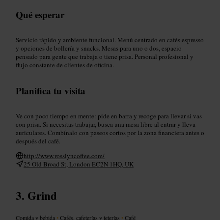
Qué esperar
Servicio rápido y ambiente funcional. Menú centrado en cafés espresso
y opciones de bollería y snacks. Mesas para uno o dos, espacio
pensado para gente que trabaja o tiene prisa. Personal profesional y
flujo constante de clientes de oficina.
Planifica tu visita
Ve con poco tiempo en mente: pide en barra y recoge para llevar si vas
con prisa. Si necesitas trabajar, busca una mesa libre al entrar y lleva
auriculares. Combínalo con paseos cortos por la zona financiera antes o
después del café.
http://www.rosslyncoffee.com/
25 Old Broad St, London EC2N 1HQ, UK
Grind
Comida y bebida
•
Cafés, cafeterías y teterías
•
Café