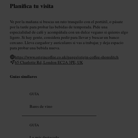
Planifica tu visita
Ve por la mañana si buscas un rato tranquilo con el portátil, o pásate
por la tarde para probar las bebidas de temporada. Pide una
especialidad de café y acompáñala con un dulce vegano si quieres algo
ligero. Si hay gente, considera pedir para llevar y buscar un banco
cercano. Lleva cargador y auriculares si vas a trabajar, y deja espacio
para probar una bebida nueva.
https://www.origincoffee.co.uk/pages/origin-coffee-shoreditch
65 Charlotte Rd, London EC2A 3PE, UK
Guías similares
GUÍA
Bares de vino
GUÍA
Lo más destacado