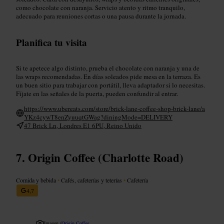
como chocolate con naranja. Servicio atento y ritmo tranquilo,
adecuado para reuniones cortas o una pausa durante la jornada.
Planifica tu visita
Si te apetece algo distinto, prueba el chocolate con naranja y una de
las wraps recomendadas. En días soleados pide mesa en la terraza. Es
un buen sitio para trabajar con portátil, lleva adaptador si lo necesitas.
Fíjate en las señales de la puerta, pueden confundir al entrar.
https://www.ubereats.com/store/brick-lane-coffee-shop-brick-lane/a
YKz4cywT8enZyuuqtGWag?diningMode=DELIVERY
47 Brick Ln, Londres E1 6PU, Reino Unido
Origin Coffee (Charlotte Road)
Comida y bebida
•
Cafés, cafeterías y teterías
•
Cafetería
4,7
Imagen /
Origin Coffee