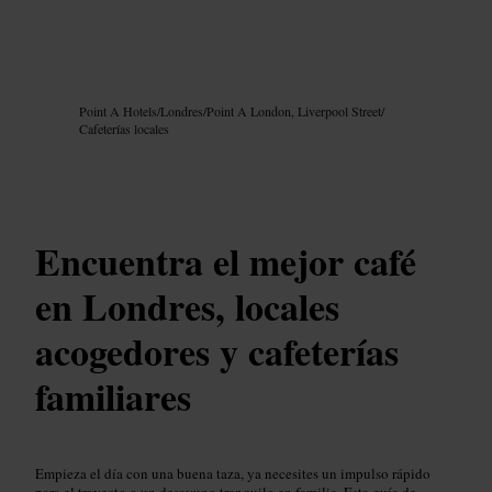
Imagen /
Google AI
Point A Hotels
/
Londres
/
Point A London, Liverpool Street
/
Cafeterías locales
Encuentra el mejor café
en Londres, locales
acogedores y cafeterías
familiares
Empieza el día con una buena taza, ya necesites un impulso rápido
para el trayecto o un desayuno tranquilo en familia. Esta guía de