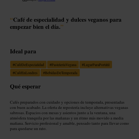
“
Café de especialidad y dulces veganos para
empezar bien el día.
”
Ideal para
#
CaféDeEspecialidad
#
PasteleríaVegana
#
LugarParaPortátil
#
CaféEnLondres
#
BebidasDeTemporada
Qué esperar
Cafés preparados con cuidado y opciones de temporada, presentadas
con buen acabado. La oferta de repostería incluye alternativas veganas
sabrosas. Espacios con mesas y asientos junto a la ventana, una
atmósfera tranquila por las mañanas y un ritmo más movido a media
mañana. Servicio profesional y amable, pensado tanto para llevar como
para quedarse un rato.