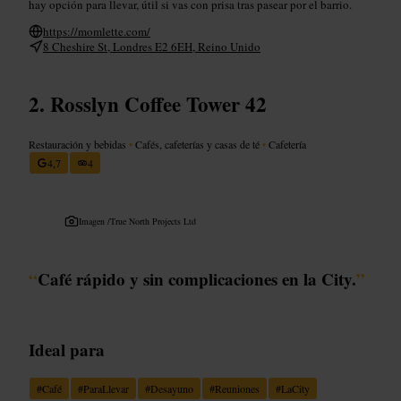
hay opción para llevar, útil si vas con prisa tras pasear por el barrio.
https://momlette.com/
8 Cheshire St, Londres E2 6EH, Reino Unido
Rosslyn Coffee Tower 42
Restauración y bebidas
•
Cafés, cafeterías y casas de té
•
Cafetería
4,7
4
Imagen /
True North Projects Ltd
“
Café rápido y sin complicaciones en la City.
”
Ideal para
#
Café
#
ParaLlevar
#
Desayuno
#
Reuniones
#
LaCity