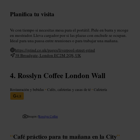
Planifica tu visita
Ve con tiempo si necesitas mesa para el portátil. Pide en barra y recoge
en mostrador. Lleva cargador por si las plazas con enchufe se ocupan.
Ideal para una pausa entre reuniones o para trabajar una mañana.
https://grind.co.uk/pages/liverpool-street-grind
38 Broadgate, London EC2M 2QS, UK
Rosslyn Coffee London Wall
Restauración y bebidas
•
Cafés, cafeterías y casas de té
•
Cafetería
4,8
Imagen /
Rosslyn Coffee
“
Café práctico para tu mañana en la City
”