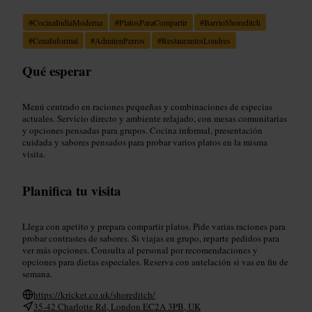
#
CocinaIndiaModerna
#
PlatosParaCompartir
#
BarrioShoreditch
#
CenaInformal
#
AdmitenPerros
#
RestaurantesLondres
Qué esperar
Menú centrado en raciones pequeñas y combinaciones de especias
actuales. Servicio directo y ambiente relajado, con mesas comunitarias
y opciones pensadas para grupos. Cocina informal, presentación
cuidada y sabores pensados para probar varios platos en la misma
visita.
Planifica tu visita
Llega con apetito y prepara compartir platos. Pide varias raciones para
probar contrastes de sabores. Si viajas en grupo, reparte pedidos para
ver más opciones. Consulta al personal por recomendaciones y
opciones para dietas especiales. Reserva con antelación si vas en fin de
semana.
https://kricket.co.uk/shoreditch/
35-42 Charlotte Rd, London EC2A 3PB, UK