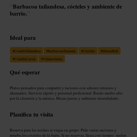
“
Barbacoa tailandesa, cócteles y ambiente de
barrio.
”
Ideal para
#
ComidaTailandesa
#
BarbacoaAhumada
#
Cócteles
#
Shoreditch
#
ComidaCasual
#
Vidanocturna
Qué esperar
Platos pensados para compartir y raciones con sabores intensos y
ahumados. Servicio rápido y personal profesional. Ruido medio-alto
por la clientela y la música. Mesas juntas y ambiente desenfadado.
Planifica tu visita
Reserva para las noches si viajas en grupo. Pide varias raciones y
prueba los cócteles de la barra. Si no reservas, llega con tiempo: suelen