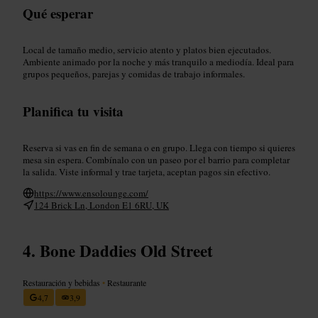
Qué esperar
Local de tamaño medio, servicio atento y platos bien ejecutados.
Ambiente animado por la noche y más tranquilo a mediodía. Ideal para
grupos pequeños, parejas y comidas de trabajo informales.
Planifica tu visita
Reserva si vas en fin de semana o en grupo. Llega con tiempo si quieres
mesa sin espera. Combínalo con un paseo por el barrio para completar
la salida. Viste informal y trae tarjeta, aceptan pagos sin efectivo.
https://www.ensolounge.com/
124 Brick Ln, London E1 6RU, UK
Bone Daddies Old Street
Restauración y bebidas
•
Restaurante
4,7
3,9