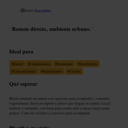
Imagen /
Bone Daddies
“
Ramen directo, ambiente urbano.
”
Ideal para
#
Ramen
#
Comidaasiatica
#
Restaurante
#
Bareslondres
#
Cenasinformales
#
Ramenlondres
#
Cócteles
Qué esperar
Menú centrado en ramen con opciones para compartir y variantes
vegetarianas. Servicio rápido y platos que llegan en tandas. Local
ruidoso y animado, con barra para comer solo y mesas largas para
grupos. Carta de cócteles y cervezas para acompañar.
Planifica tu visita