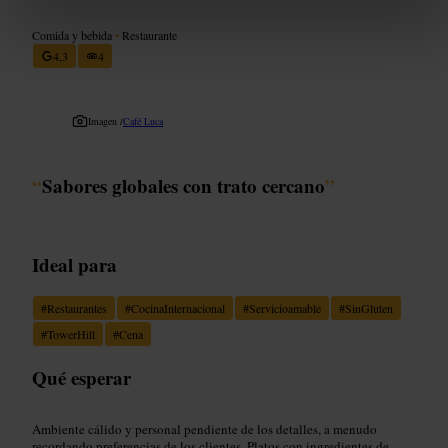
Comida y bebida
•
Restaurante
4,3
4
Imagen /
Café Luca
“
Sabores globales con trato cercano
”
Ideal para
#
Restaurantes
#
CocinaInternacional
#
Servicioamable
#
SinGluten
#
TowerHill
#
Cena
Qué esperar
Ambiente cálido y personal pendiente de los detalles, a menudo
recordando preferencias de los clientes. Platos con ingredientes de