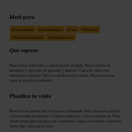
Ideal para
#
Cocinaitaliana
#
CenaRomántica
#
Vino
#
TowerHill
#
RestaurantesLondres
#
ComidaDeAutor
Qué esperar
Platos bien elaborados y presentación cuidada. Pastas hechas al
momento y opciones de pescado y marisco. Carta de vinos con
referencias italianas. Servicio profesional y atento. Mesas cercanas
entre sí, acústica moderada.
Planifica tu visita
Reserva con antelación: el espacio es limitado. Pide una mesa alejada
si buscas más privacidad. Comunica alergias o dietas al reservar. Viste
smart-casual para encajar con el ambiente. Llega con tiempo si quieres
tomar algo antes en la zona.