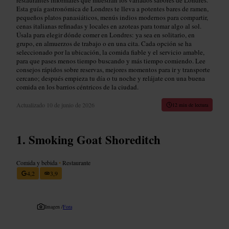
Esta guía gastronómica de Londres te lleva a potentes bares de ramen,
pequeños platos panasiáticos, menús indios modernos para compartir,
cenas italianas refinadas y locales en azoteas para tomar algo al sol.
Úsala para elegir dónde comer en Londres: ya sea en solitario, en
grupo, en almuerzos de trabajo o en una cita. Cada opción se ha
seleccionado por la ubicación, la comida fiable y el servicio amable,
para que pases menos tiempo buscando y más tiempo comiendo. Lee
consejos rápidos sobre reservas, mejores momentos para ir y transporte
cercano; después empieza tu día o tu noche y relájate con una buena
comida en los barrios céntricos de la ciudad.
Actualizado
10 de junio de 2026
12 min de lectura
Smoking Goat Shoreditch
Comida y bebida
•
Restaurante
4,2
3,9
Imagen /
Fora