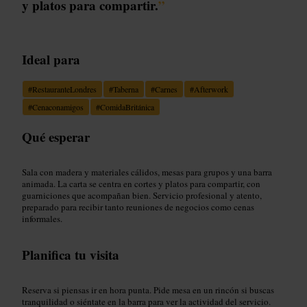
y platos para compartir.
”
Ideal para
#
RestauranteLondres
#
Taberna
#
Carnes
#
Afterwork
#
Cenaconamigos
#
ComidaBritánica
Qué esperar
Sala con madera y materiales cálidos, mesas para grupos y una barra
animada. La carta se centra en cortes y platos para compartir, con
guarniciones que acompañan bien. Servicio profesional y atento,
preparado para recibir tanto reuniones de negocios como cenas
informales.
Planifica tu visita
Reserva si piensas ir en hora punta. Pide mesa en un rincón si buscas
tranquilidad o siéntate en la barra para ver la actividad del servicio.