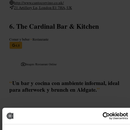
http://www.cantocorvino.co.uk/
21 Artillery Ln, London E1 7HA, UK
The Cardinal Bar & Kitchen
Comer y beber
•
Restaurante
4,8
Imagen /
Restaurant Online
“
Un bar y cocina con ambiente informal, ideal
para afterwork y brunch en Aldgate.
”
Ideal para
#
Bar
#
Coctelería
#
Brunch
#
Afterwork
#
Restaurante