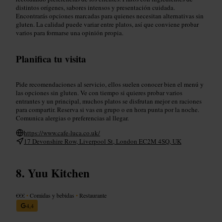
distintos orígenes, sabores intensos y presentación cuidada.
Encontrarás opciones marcadas para quienes necesitan alternativas sin
gluten. La calidad puede variar entre platos, así que conviene probar
varios para formarse una opinión propia.
Planifica tu visita
Pide recomendaciones al servicio, ellos suelen conocer bien el menú y
las opciones sin gluten. Ve con tiempo si quieres probar varios
entrantes y un principal, muchos platos se disfrutan mejor en raciones
para compartir. Reserva si vas en grupo o en hora punta por la noche.
Comunica alergias o preferencias al llegar.
https://www.cafe-luca.co.uk/
17 Devonshire Row, Liverpool St, London EC2M 4SQ, UK
Yuu Kitchen
€€€
•
Comidas y bebidas
•
Restaurante
4,4