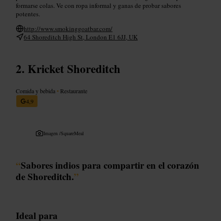
formarse colas. Ve con ropa informal y ganas de probar sabores
potentes.
http://www.smokinggoatbar.com/
64 Shoreditch High St, London E1 6JJ, UK
Kricket Shoreditch
Comida y bebida
•
Restaurante
4,9
Imagen /
SquareMeal
“
Sabores indios para compartir en el corazón
de Shoreditch.
”
Ideal para