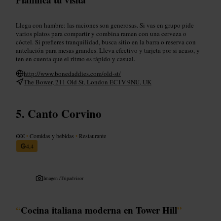
Llega con hambre: las raciones son generosas. Si vas en grupo pide
varios platos para compartir y combina ramen con una cerveza o
cóctel. Si prefieres tranquilidad, busca sitio en la barra o reserva con
antelación para mesas grandes. Lleva efectivo y tarjeta por si acaso, y
ten en cuenta que el ritmo es rápido y casual.
http://www.bonedaddies.com/old-st/
The Bower, 211 Old St, London EC1V 9NU, UK
Canto Corvino
€€€
•
Comidas y bebidas
•
Restaurante
4,4
Imagen /
Tripadvisor
“
Cocina italiana moderna en Tower Hill
”