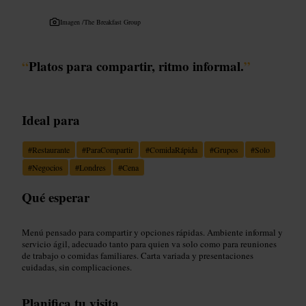
Imagen /
The Breakfast Group
“
Platos para compartir, ritmo informal.
”
Ideal para
#
Restaurante
#
ParaCompartir
#
ComidaRápida
#
Grupos
#
Solo
#
Negocios
#
Londres
#
Cena
Qué esperar
Menú pensado para compartir y opciones rápidas. Ambiente informal y
servicio ágil, adecuado tanto para quien va solo como para reuniones
de trabajo o comidas familiares. Carta variada y presentaciones
cuidadas, sin complicaciones.
Planifica tu visita