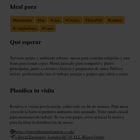
Ideal para
#
Restaurante
#
Bar
#
Cena
#
Cócteles
#
TowerHill
#
Londres
#
Comidaurbana
#
Copas
Qué esperar
Servicio atento y ambiente urbano: mesas para comidas relajadas y una
barra para tomar copas. Menú pensado para compartir y platos
principales, junto a cócteles clásicos y propuestas de autor. Público
mixto: profesionales tras el trabajo, parejas y grupos que salen a cenar.
Planifica tu visita
Reserva si vienes por la noche, sobre todo en fin de semana. Pide mesa
cerca de la barra si prefieres ambiente más animado. Viste smart-casual
para reuniones de trabajo. Si vas con grupo, avisa al hacer la reserva
para facilitar la distribución de mesas.
https://www.libertinelondon.co.uk/
1 Royal Exchange, London EC3V 3LL, Reino Unido