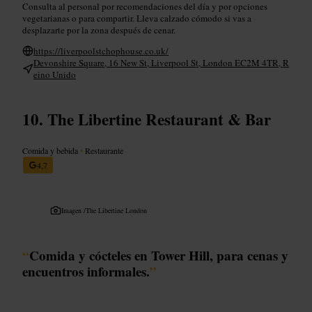
Consulta al personal por recomendaciones del día y por opciones
vegetarianas o para compartir. Lleva calzado cómodo si vas a
desplazarte por la zona después de cenar.
https://liverpoolstchophouse.co.uk/
Devonshire Square, 16 New St, Liverpool St, London EC2M 4TR, R
eino Unido
The Libertine Restaurant & Bar
Comida y bebida
•
Restaurante
4,7
Imagen /
The Libertine London
“
Comida y cócteles en Tower Hill, para cenas y
encuentros informales.
”