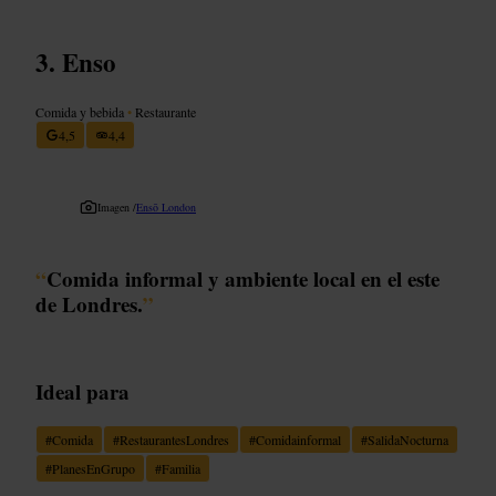
Enso
Comida y bebida
•
Restaurante
4,5
4,4
Imagen /
Ensō London
“
Comida informal y ambiente local en el este
de Londres.
”
Ideal para
#
Comida
#
RestaurantesLondres
#
Comidainformal
#
SalidaNocturna
#
PlanesEnGrupo
#
Familia