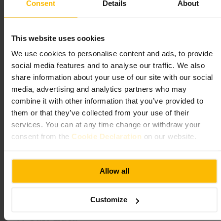
Consent
Details
About
#
Aldgate
#
Londres
Qué esperar
This website uses cookies
Interior con ambiente relajado y servicio atento. Carta basada en platos
We use cookies to personalise content and ads, to provide
para compartir y raciones, acompañada de cócteles clásicos y bebidas
social media features and to analyse our traffic. We also
para afterwork. El local funciona bien tanto para brunch como para
cenas informales.
share information about your use of our site with our social
media, advertising and analytics partners who may
Planifica tu visita
combine it with other information that you’ve provided to
them or that they’ve collected from your use of their
services. You can at any time change or withdraw your
Reserva si vas en grupo o llegas a horas punta por la tarde. Para una
visita tranquila elige mañana o mediodía; para ambiente animado ve
consent from the
Cookie Declaration
on our website.
por la tarde-noche. Pide varias raciones para compartir y prueba alguno
de los cócteles de la casa.
https://www.thecardinallondon.com/?utm_source=google-gbp&utm
Allow all
_medium=organic&utm_campaign=gbp
Planta baja, 9 Aldgate High St, London EC3N 1AH, Reino Unido
Customize
Café Luca