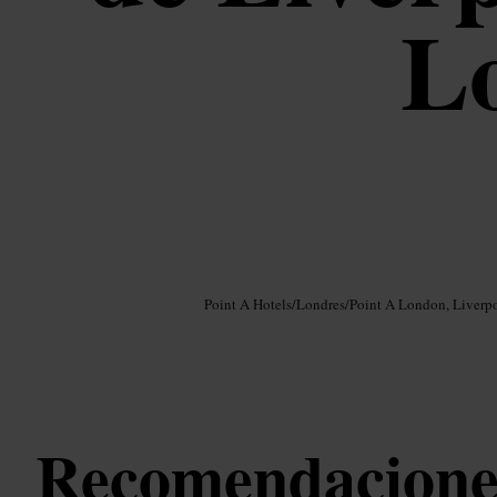
L
Imagen /
Google AI
Point A Hotels
/
Londres
/
Point A London, Liverpo
Recomendaciones