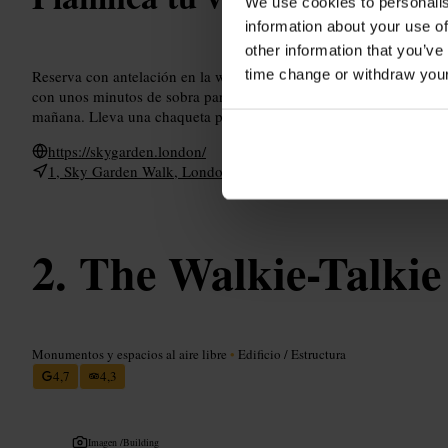
We use cookies to personalis
information about your use of
other information that you’ve
time change or withdraw you
Reserva con antelación en la web oficial, especialmente si vienes e
con unos minutos de sobra para pasar seguridad. Si prefieres menos
mañana. Lleva una chaqueta para la galería exterior y calzado cómo
https://skygarden.london/
1, Sky Garden Walk, London EC3M 8AF, Reino Unido
The Walkie-Talkie
Monumentos y espacios al aire libre
•
Edificio / Estructura
4,7
4,3
Imagen /
Building