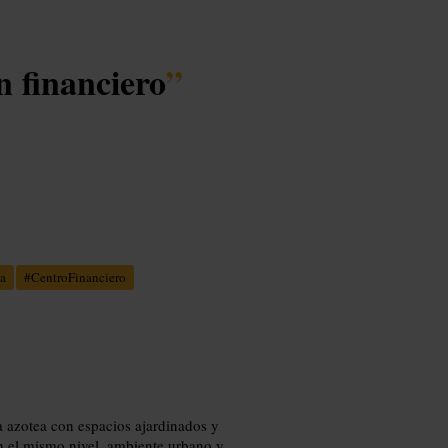
n financiero
”
a
#
CentroFinanciero
a azotea con espacios ajardinados y
en el mismo nivel, ambiente urbano y