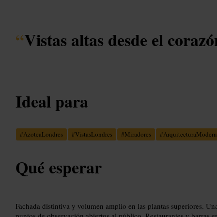
“
Vistas altas desde el corazó
Ideal para
#
AzoteaLondres
#
VistasLondres
#
Miradores
#
ArquitecturaModern
Qué esperar
Fachada distintiva y volumen amplio en las plantas superiores. Un
puntos de observación abiertos al público. Restaurantes y barras 