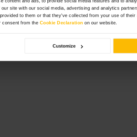
e content and ads, to provide social media features and to analy
 our site with our social media, advertising and analytics partn
 provided to them or that they’ve collected from your use of thei
r consent from the
Cookie Declaration
on our website.
n fin de semana o al atardecer. Llega
 gente, visita entre semana por la
do si quieres recorrer todo el jardín.
Customize