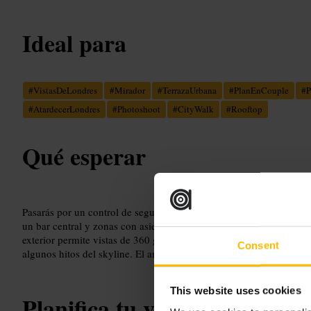
Ideal para
#
VistasDeLondres
#
Mirador
#
TerrazaUrbana
#
PlanEnCouple
#
P
#
AtardecerLondres
#
Photoshoot
#
CityWalk
#
Rooftop
Qué esperar
Pasarás por un control de seguridad y subirás en ascensor hasta dos
un bar central y zonas con asientos, pero los asientos pueden ser l
exterior permite vistas de 360 grados, con panoramas sobre el Támes
Consent
algunos hitos del skyline. El ambiente es urbano y relajado, con p
This website uses cookies
Planifica tu visita