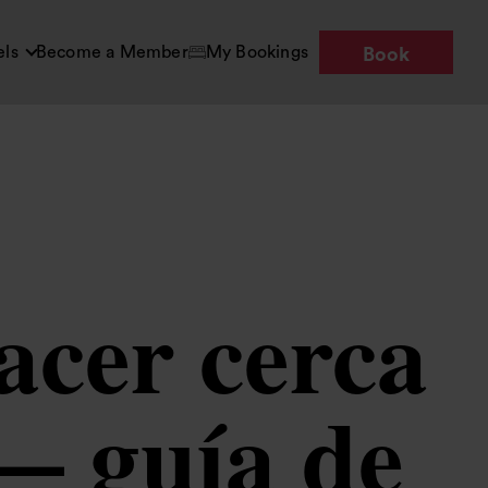
els
Become a Member
My Bookings
Book
acer cerca
 — guía de