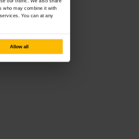
se our traffic. We also share
ers who may combine it with
r services. You can at any
Allow all