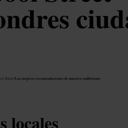
ondres ciud
Las mejores recomendaciones de nuestros anfitriones
ol Street
/
 locales