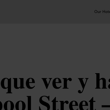
Our Hot
que ver y h
ool Street