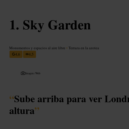
Sky Garden
Monumentos y espacios al aire libre
•
Terraza en la azotea
4,6
4,5
Imagen /
Web
“
Sube arriba para ver Londr
altura
”