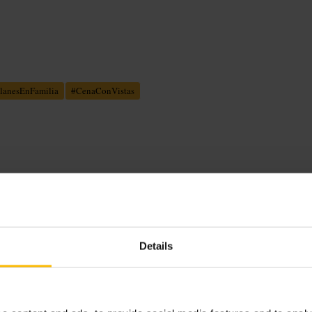
lanesEnFamilia
#
CenaConVistas
 niveles con jardines interiores. Hay
imitados en horas punta. La galería
is, los distritos financieros y
Details
ersonal atento que organiza el acceso.