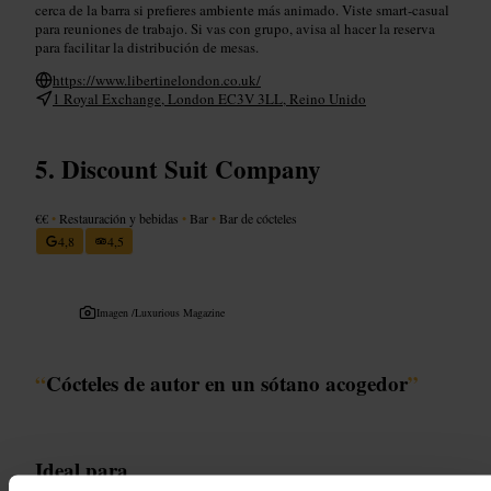
cerca de la barra si prefieres ambiente más animado. Viste smart-casual
para reuniones de trabajo. Si vas con grupo, avisa al hacer la reserva
para facilitar la distribución de mesas.
https://www.libertinelondon.co.uk/
1 Royal Exchange, London EC3V 3LL, Reino Unido
Discount Suit Company
€€
•
Restauración y bebidas
•
Bar
•
Bar de cócteles
4,8
4,5
Imagen /
Luxurious Magazine
“
Cócteles de autor en un sótano acogedor
”
Ideal para