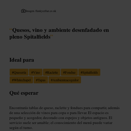
Imagen /
funkycellar.co.uk
“
Quesos, vino y ambiente desenfadado en
pleno Spitalfields
”
Ideal para
#
Quesería
#
Vino
#
Raclette
#
Fondue
#
Spitalfields
#
Whitechapel
#
Tapas
#
Ambienteacogedor
Qué esperar
Encontrarás tablas de queso, raclette y fondues para compartir, además
de una selección de vinos para copa o para llevar. El espacio es
pequeño y acogedor, decorado con espejos y objetos antiguos. El
servicio suele ser amable; el conocimiento del menú puede variar
según el turno.