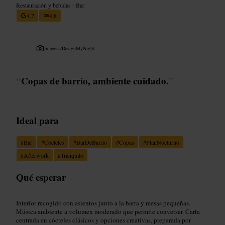
Restauración y bebidas
•
Bar
4,7
4,8
Imagen /
DesignMyNight
“
Copas de barrio, ambiente cuidado.
”
Ideal para
#
Bar
#
Cócteles
#
BarDeBarrio
#
Copas
#
PlanNocturno
#
Afterwork
#
Tranquilo
Qué esperar
Interior recogido con asientos junto a la barra y mesas pequeñas.
Música ambiente a volumen moderado que permite conversar. Carta
centrada en cócteles clásicos y opciones creativas, preparada por