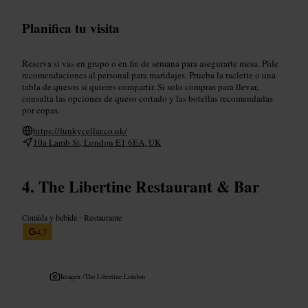
Planifica tu visita
Reserva si vas en grupo o en fin de semana para asegurarte mesa. Pide
recomendaciones al personal para maridajes. Prueba la raclette o una
tabla de quesos si quieres compartir. Si solo compras para llevar,
consulta las opciones de queso cortado y las botellas recomendadas
por copas.
https://funkycellar.co.uk/
10a Lamb St, London E1 6EA, UK
The Libertine Restaurant & Bar
Comida y bebida
•
Restaurante
4,7
Imagen /
The Libertine London