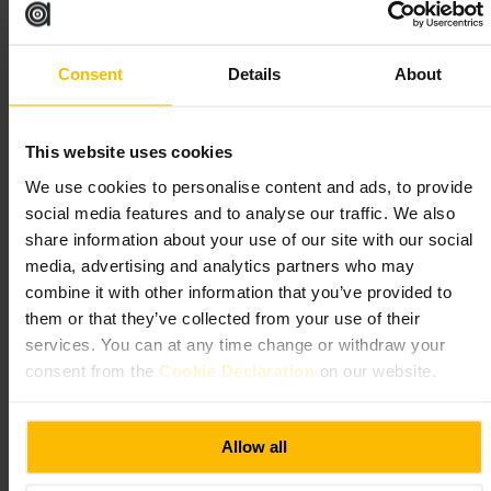
#
BarDeCócteles
#
Speakeasy
#
AmbienteAcogedor
#
TablaDeQuesos
#
VidaNocturna
#
BaresEnLondres
Consent
Details
About
Qué esperar
This website uses cookies
Ambiente íntimo y cálido, con mesas limitadas y zonas algo separadas
para grupos pequeños. El personal es atento y entusiasta, las bebidas
We use cookies to personalise content and ads, to provide
suelen ser potentes y bien elaboradas. No es un local pensado para
social media features and to analyse our traffic. We also
cenar, la oferta de comida es ligera y pensada para acompañar los
cócteles. Reserva si vas más tarde en la noche.
share information about your use of our site with our social
media, advertising and analytics partners who may
Planifica tu visita
combine it with other information that you’ve provided to
them or that they’ve collected from your use of their
services. You can at any time change or withdraw your
Ir temprano si buscas tranquilidad, o aceptar que puede estar animado a
partir de la noche. Haz reserva para horas punta, sobre todo fines de
consent from the
Cookie Declaration
on our website.
semana. Ve en grupo reducido o en pareja para aprovechar los espacios
más recogidos. Lleva tarjeta de crédito y un documento de identidad si
es necesario.
Allow all
http://www.discountsuitcompany.co.uk/
29A Wentworth St, London E1 7TB, UK