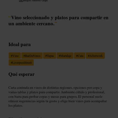
Imagen /
Humble Grape
“
Vino seleccionado y platos para compartir en
un ambiente cercano.
”
Ideal para
#
Vino
#
BarDeVinos
#
Tapas
#
Maridaje
#
Cata
#
Afterwork
#
LiverpoolStreet
Qué esperar
Carta centrada en vinos de distintas regiones, opciones por copa y
varias tablas y platos para compartir. Ambiente cálido y profesional,
con barra para probar copas y mesas para grupos. El personal suele
ofrecer sugerencias según tu gusto y elige bien vinos para acompañar
los platos.