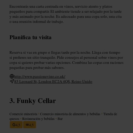
Encontrarás una carta centrada en vinos, servicio atento y platos
pequeños para compartir. El ambiente tiende a ser relajado por la tarde
y más animado por la noche. Es adecuado para una copa solo, una cita
o una reunión informal de trabajo.
Planifica tu visita
Reserva si vas en grupo o llegas tarde por la noche. Llega con tiempo
si prefieres un sitio tranquilo. Pide consejos al personal sobre vinos por
copa si quieres probar varias opciones. Combina las copas con raciones
pequeñas para probar más sabores.
http://www.passionevino.co.uk/
85 Leonard St, London EC2A 4QS, Reino Unido
Funky Cellar
Comercio minorista
•
Comercio minorista de alimentos y bebidas
•
Tienda de
quesos
•
Restauración y bebidas
•
Bar
4,5
4,5