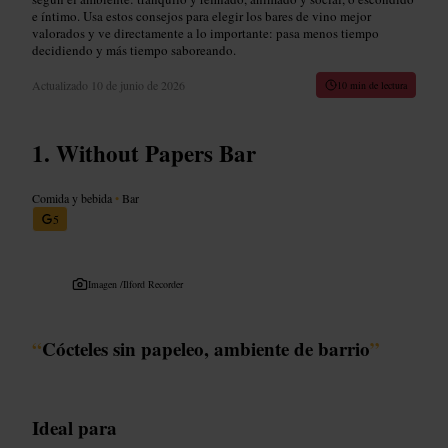
e íntimo. Usa estos consejos para elegir los bares de vino mejor
valorados y ve directamente a lo importante: pasa menos tiempo
decidiendo y más tiempo saboreando.
Actualizado
10 de junio de 2026
10 min de lectura
Without Papers Bar
Comida y bebida
•
Bar
5
Imagen /
Ilford Recorder
“
Cócteles sin papeleo, ambiente de barrio
”
Ideal para