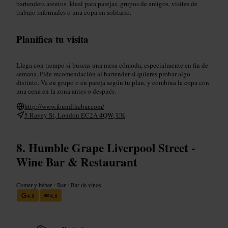
bartenders atentos. Ideal para parejas, grupos de amigos, visitas de
trabajo informales o una copa en solitario.
Planifica tu visita
Llega con tiempo si buscas una mesa cómoda, especialmente en fin de
semana. Pide recomendación al bartender si quieres probar algo
distinto. Ve en grupo o en pareja según tu plan, y combina la copa con
una cena en la zona antes o después.
http://www.foundthebar.com/
5 Ravey St, London EC2A 4QW, UK
Humble Grape Liverpool Street -
Wine Bar & Restaurant
Comer y beber
•
Bar
•
Bar de vinos
4,8
4,8