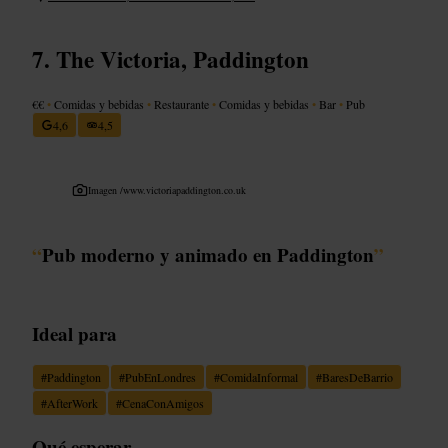
The Victoria, Paddington
€€
•
Comidas y bebidas
•
Restaurante
•
Comidas y bebidas
•
Bar
•
Pub
4,6
4,5
Imagen /
www.victoriapaddington.co.uk
“
Pub moderno y animado en Paddington
”
Ideal para
#
Paddington
#
PubEnLondres
#
ComidaInformal
#
BaresDeBarrio
#
AfterWork
#
CenaConAmigos
Qué esperar