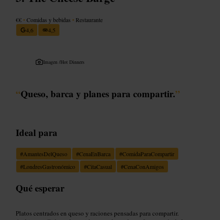
€€
•
Comidas y bebidas
•
Restaurante
4,6
4,5
Imagen /
Hot Dinners
“
Queso, barca y planes para compartir.
”
Ideal para
#
AmantesDelQueso
#
CenaEnBarca
#
ComidaParaCompartir
#
LondresGastronómico
#
CitaCasual
#
CenaConAmigos
Qué esperar
Platos centrados en queso y raciones pensadas para compartir.