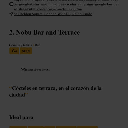
ce=google&utm_medium=organic&utm_campaign=google-busines
s-listing&utm_content=gmb-website-button
6a Sheldon Square, London W2 6DL, Reino Unido
Nobu Bar and Terrace
Comida y bebida
•
Bar
4
3,9
Imagen /
Nobu Hotels
“
Cócteles en terraza, en el corazón de la
ciudad
”
Ideal para