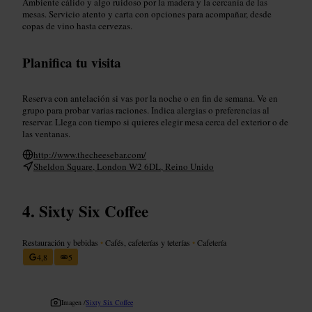
Ambiente cálido y algo ruidoso por la madera y la cercanía de las
mesas. Servicio atento y carta con opciones para acompañar, desde
copas de vino hasta cervezas.
Planifica tu visita
Reserva con antelación si vas por la noche o en fin de semana. Ve en
grupo para probar varias raciones. Indica alergias o preferencias al
reservar. Llega con tiempo si quieres elegir mesa cerca del exterior o de
las ventanas.
http://www.thecheesebar.com/
Sheldon Square, London W2 6DL, Reino Unido
Sixty Six Coffee
Restauración y bebidas
•
Cafés, cafeterías y teterías
•
Cafetería
4,8
5
Imagen /
Sixty Six Coffee