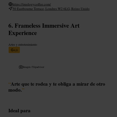
https://treelogycoffee.com/
50 Eastbourne Terrace, Londres W2 6LG, Reino Unido
Frameless Immersive Art
Experience
Artes y entretenimiento
4,6
Imagen /
Tripadvisor
“
Arte que te rodea y te obliga a mirar de otro
modo.
”
Ideal para