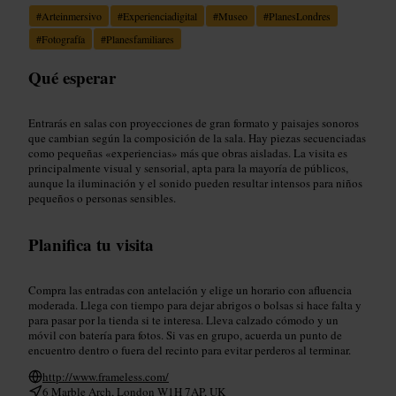
#
Arteinmersivo
#
Experienciadigital
#
Museo
#
PlanesLondres
#
Fotografía
#
Planesfamiliares
Qué esperar
Entrarás en salas con proyecciones de gran formato y paisajes sonoros
que cambian según la composición de la sala. Hay piezas secuenciadas
como pequeñas «experiencias» más que obras aisladas. La visita es
principalmente visual y sensorial, apta para la mayoría de públicos,
aunque la iluminación y el sonido pueden resultar intensos para niños
pequeños o personas sensibles.
Planifica tu visita
Compra las entradas con antelación y elige un horario con afluencia
moderada. Llega con tiempo para dejar abrigos o bolsas si hace falta y
para pasar por la tienda si te interesa. Lleva calzado cómodo y un
móvil con batería para fotos. Si vas en grupo, acuerda un punto de
encuentro dentro o fuera del recinto para evitar perderos al terminar.
http://www.frameless.com/
6 Marble Arch, London W1H 7AP, UK