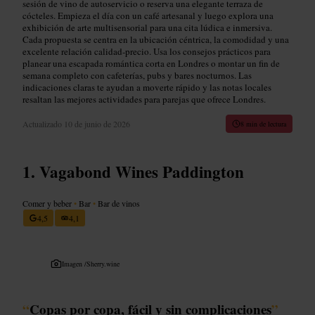
sesión de vino de autoservicio o reserva una elegante terraza de
cócteles. Empieza el día con un café artesanal y luego explora una
exhibición de arte multisensorial para una cita lúdica e inmersiva.
Cada propuesta se centra en la ubicación céntrica, la comodidad y una
excelente relación calidad-precio. Usa los consejos prácticos para
planear una escapada romántica corta en Londres o montar un fin de
semana completo con cafeterías, pubs y bares nocturnos. Las
indicaciones claras te ayudan a moverte rápido y las notas locales
resaltan las mejores actividades para parejas que ofrece Londres.
Actualizado
10 de junio de 2026
8 min de lectura
Vagabond Wines Paddington
Comer y beber
•
Bar
•
Bar de vinos
4,5
4,1
Imagen /
Sherry.wine
“
Copas por copa, fácil y sin complicaciones
”