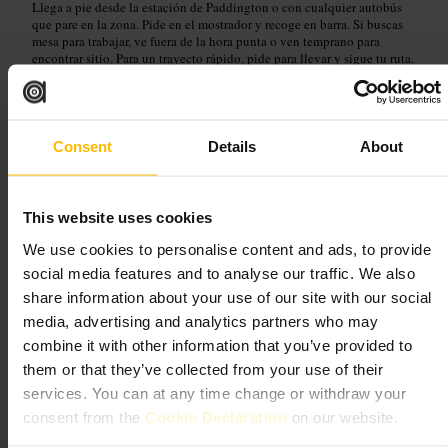
Llega a pie desde la estación de Paddington o con cualquier autobús
que pare en la zona. Pide en el mostrador y recoge en barra. Si buscas
mesa para trabajar, ve fuera de la hora punta o ven temprano para
encontrar sitio. Para un trayecto rápido, pide para llevar y sigue tu ruta.
424 Edgware Rd, London W2 1EG, UK
Treelogy Speciality Coffee
Consent
Details
About
Paddington
This website uses cookies
Restauración y bebidas
•
Cafeterías, cafés y teterías
•
Café
4,7
4,8
We use cookies to personalise content and ads, to provide
social media features and to analyse our traffic. We also
share information about your use of our site with our social
Imagen /
Treelogy
media, advertising and analytics partners who may
combine it with other information that you’ve provided to
them or that they’ve collected from your use of their
“
Café de especialidad rápido y cómodo en el
corazón de Paddington.
”
services. You can at any time change or withdraw your
consent from the
Cookie Declaration
on our website.