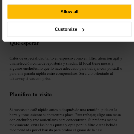
Ideal para
Allow all
#
CaféDeEspecialidad
#
CaféParaTrabajar
#
ParaLlevar
Customize
#
DesayunoLigero
#
CafeteríaModerna
#
Paddington
Qué esperar
Cafés de especialidad tanto en espresso como en filtro, atención ágil y
una selección corta de repostería y snacks. El local tiene mesas y
algunos enchufes, lo que lo hace adecuado para trabajar con portátil o
para una parada rápida entre compromisos. Servicio orientado al
takeaway si vas con prisa.
Planifica tu visita
Si buscas un café rápido antes o después de una reunión, pide en la
barra y toma asiento si encuentras plaza. Para trabajar, elige una mesa
con enchufe y trae auriculares para concentrarte. Si prefieres menos
movimiento, evita las horas punta y opta por un filtro o una bebida
recomendada por el barista para probar el grano de la casa.