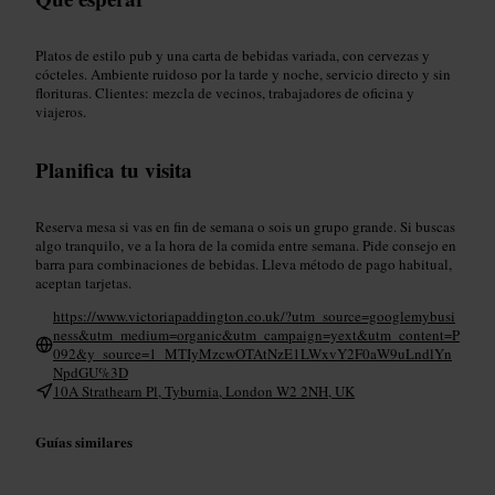
Platos de estilo pub y una carta de bebidas variada, con cervezas y
cócteles. Ambiente ruidoso por la tarde y noche, servicio directo y sin
florituras. Clientes: mezcla de vecinos, trabajadores de oficina y
viajeros.
Planifica tu visita
Reserva mesa si vas en fin de semana o sois un grupo grande. Si buscas
algo tranquilo, ve a la hora de la comida entre semana. Pide consejo en
barra para combinaciones de bebidas. Lleva método de pago habitual,
aceptan tarjetas.
https://www.victoriapaddington.co.uk/?utm_source=googlemybusi
ness&utm_medium=organic&utm_campaign=yext&utm_content=P
092&y_source=1_MTIyMzcwOTAtNzE1LWxvY2F0aW9uLndlYn
NpdGU%3D
10A Strathearn Pl, Tyburnia, London W2 2NH, UK
Guías similares