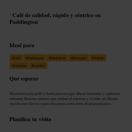
“
Café de calidad, rápido y céntrico en
Paddington
”
Ideal para
#
Café
#
Paddington
#
ParaLlevar
#
Desayuno
#
Trabajo
#
Cafetería
#
Londres
Qué esperar
Mostrador para pedir y barra para recoger. Mesas limitadas y ambiente
informal. Baristas atentos que cuidan el espresso y el latte art. Buena
opción para llevar o para una pausa corta entre desplazamientos.
Planifica tu visita