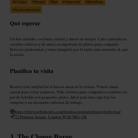
#
Cócteles
#
Terraza
#
Bar
#
Afterwork
#
Barurbano
#
Nocheenlaciudad
Qué esperar
Un bar cuidado, con barra central y mesas en terraza. Carta centrada en
cócteles clásicos y de autor, acompañada de platos para compartir.
Servicio profesional y ritmo tranquilo por la tarde, más animado al caer
la noche.
Planifica tu visita
Reserva con antelación si buscas mesa en la terraza. Vístete smart-
casual para evitar sorpresas. Pide cócteles para compartir o combina un
par de bebidas con pequeños platos. Ideal para una copa tras las
compras o un encuentro informal de trabajo.
https://www.nobuhotels.com/london-portman/dining/nobu-bar/
22 Portman Square, London W1H 7BG, UK
The Cheese Barge