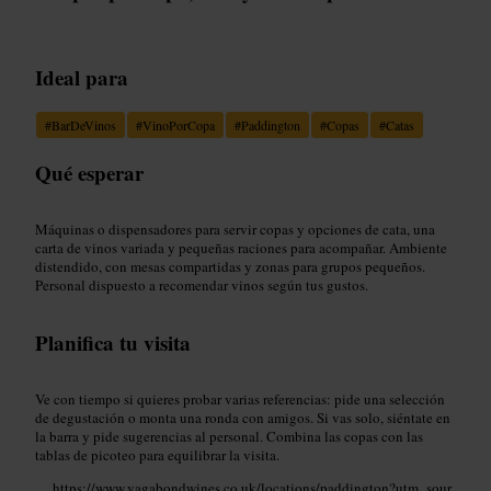
Ideal para
#
BarDeVinos
#
VinoPorCopa
#
Paddington
#
Copas
#
Catas
Qué esperar
Máquinas o dispensadores para servir copas y opciones de cata, una
carta de vinos variada y pequeñas raciones para acompañar. Ambiente
distendido, con mesas compartidas y zonas para grupos pequeños.
Personal dispuesto a recomendar vinos según tus gustos.
Planifica tu visita
Ve con tiempo si quieres probar varias referencias: pide una selección
de degustación o monta una ronda con amigos. Si vas solo, siéntate en
la barra y pide sugerencias al personal. Combina las copas con las
tablas de picoteo para equilibrar la visita.
https://www.vagabondwines.co.uk/locations/paddington?utm_sour