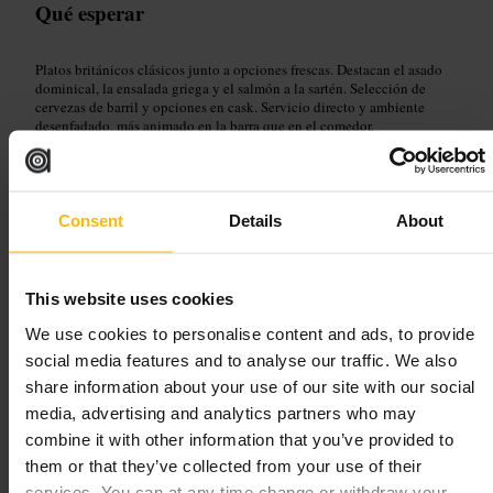
Qué esperar
Platos británicos clásicos junto a opciones frescas. Destacan el asado
dominical, la ensalada griega y el salmón a la sartén. Selección de
cervezas de barril y opciones en cask. Servicio directo y ambiente
desenfadado, más animado en la barra que en el comedor.
Planifica tu visita
Consent
Details
About
Si vas por el asado, llega temprano el domingo para evitar colas. Para
una comida tranquila, pide mesa en la sala trasera. En la barra hay buen
ambiente nocturno; pide recomendación al personal y considera
compartir un plato con una ensalada.
This website uses cookies
http://www.thedukeofkendal.co.uk/
We use cookies to personalise content and ads, to provide
38 Connaught St, St George's Fields, London W2 2AF, UK
social media features and to analyse our traffic. We also
share information about your use of our site with our social
The Perseverance Marylebone
media, advertising and analytics partners who may
combine it with other information that you’ve provided to
them or that they’ve collected from your use of their
Restauración y bebidas
•
Bar
4,7
services. You can at any time change or withdraw your