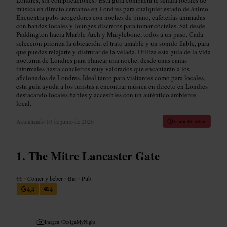
música en directo cercanos en Londres para cualquier estado de ánimo.
Encuentra pubs acogedores con noches de piano, cafeterías animadas
con bandas locales y lounges discretos para tomar cócteles. Sal desde
Paddington hacia Marble Arch y Marylebone, todos a un paso. Cada
selección prioriza la ubicación, el trato amable y un sonido fiable, para
que puedas relajarte y disfrutar de la velada. Utiliza esta guía de la vida
nocturna de Londres para planear una noche, desde unas cañas
informales hasta conciertos muy valorados que encantarán a los
aficionados de Londres. Ideal tanto para visitantes como para locales,
esta guía ayuda a los turistas a encontrar música en directo en Londres
destacando locales fiables y accesibles con un auténtico ambiente
local.
Actualizado
10 de junio de 2026
8 min de lectura
The Mitre Lancaster Gate
€€
•
Comer y beber
•
Bar
•
Pub
4,4
4
Imagen /
DesignMyNight