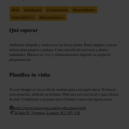
#
Pub
#
Paddington
#
VidaNocturna
#
BaresDeBarrio
#
MúsicaEnVivo
#
BaresDeportivos
Qué esperar
Ambiente relajado y ruidoso en las horas punta. Barra amplia y mesas
mixtas para grupos o parejas. Carta sencilla de cervezas y platos
informales. Música en vivo y retransmisiones deportivas según la
programación.
Planifica tu visita
Ve con tiempo si vas en fin de semana para conseguir mesa. Si buscas
conversación, siéntate en la barra. Pide una cerveza local o una clásica
de pub. Combínalo con paseo por el barrio o una cena ligera cerca.
https://www.instagram.com/royalexchangepub
26 Sale Pl, Tyburnia, London W2 1PU, UK