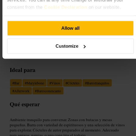
consent from the
Cookie Declaration
on our website.
Imagen /
Yelp UK
Allow all
“
Vinos cuidados, cócteles pensados y sofás
para conversar.
”
Customize
Ideal para
#
Bar
#
Marylebone
#
Vinos
#
Cócteles
#
Barestranquilos
#
Afterwork
#
Baresconencanto
Qué esperar
Ambiente tranquilo para conversar. Zonas con butacas y mesas
pequeñas. Barra con variedad de espirituosos y una selección de vinos
para explorar. Cócteles de autor preparados al momento. Adecuado
para amigos, parejas, o una copa tras el trabajo.