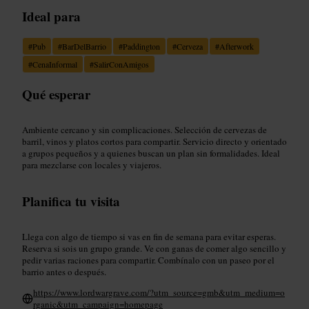
Ideal para
#
Pub
#
BarDelBarrio
#
Paddington
#
Cerveza
#
Afterwork
#
CenaInformal
#
SalirConAmigos
Qué esperar
Ambiente cercano y sin complicaciones. Selección de cervezas de
barril, vinos y platos cortos para compartir. Servicio directo y orientado
a grupos pequeños y a quienes buscan un plan sin formalidades. Ideal
para mezclarse con locales y viajeros.
Planifica tu visita
Llega con algo de tiempo si vas en fin de semana para evitar esperas.
Reserva si sois un grupo grande. Ve con ganas de comer algo sencillo y
pedir varias raciones para compartir. Combínalo con un paseo por el
barrio antes o después.
https://www.lordwargrave.com/?utm_source=gmb&utm_medium=o
rganic&utm_campaign=homepage