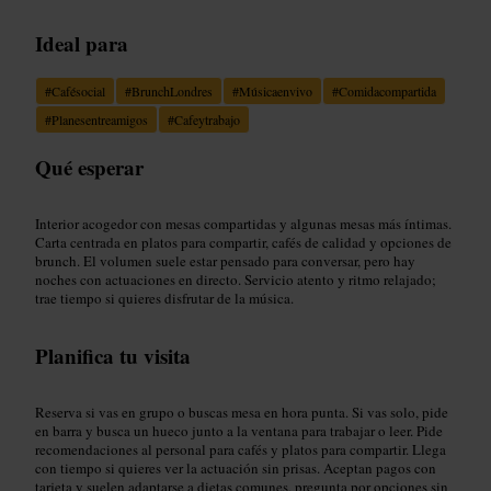
Ideal para
#
Cafésocial
#
BrunchLondres
#
Músicaenvivo
#
Comidacompartida
#
Planesentreamigos
#
Cafeytrabajo
Qué esperar
Interior acogedor con mesas compartidas y algunas mesas más íntimas.
Carta centrada en platos para compartir, cafés de calidad y opciones de
brunch. El volumen suele estar pensado para conversar, pero hay
noches con actuaciones en directo. Servicio atento y ritmo relajado;
trae tiempo si quieres disfrutar de la música.
Planifica tu visita
Reserva si vas en grupo o buscas mesa en hora punta. Si vas solo, pide
en barra y busca un hueco junto a la ventana para trabajar o leer. Pide
recomendaciones al personal para cafés y platos para compartir. Llega
con tiempo si quieres ver la actuación sin prisas. Aceptan pagos con
tarjeta y suelen adaptarse a dietas comunes, pregunta por opciones sin