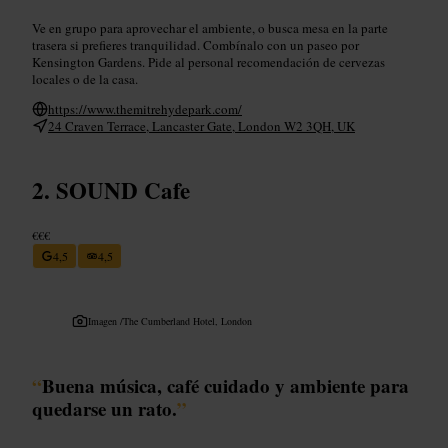
Ve en grupo para aprovechar el ambiente, o busca mesa en la parte
trasera si prefieres tranquilidad. Combínalo con un paseo por
Kensington Gardens. Pide al personal recomendación de cervezas
locales o de la casa.
https://www.themitrehydepark.com/
24 Craven Terrace, Lancaster Gate, London W2 3QH, UK
SOUND Cafe
€€€
4,5
4,5
Imagen /
The Cumberland Hotel, London
“
Buena música, café cuidado y ambiente para
quedarse un rato.
”