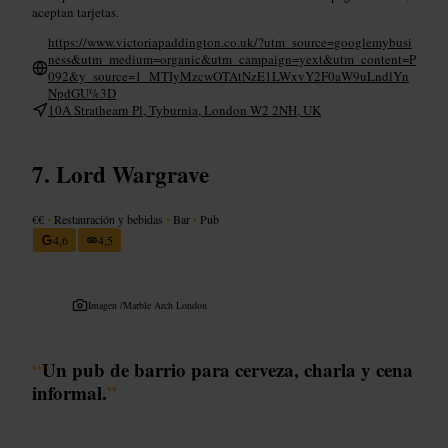
aceptan tarjetas.
https://www.victoriapaddington.co.uk/?utm_source=googlemybusi
ness&utm_medium=organic&utm_campaign=yext&utm_content=P
092&y_source=1_MTIyMzcwOTAtNzE1LWxvY2F0aW9uLndlYn
NpdGU%3D
10A Strathearn Pl, Tyburnia, London W2 2NH, UK
Lord Wargrave
€€
•
Restauración y bebidas
•
Bar
•
Pub
4,6
4,5
Imagen /
Marble Arch London
“
Un pub de barrio para cerveza, charla y cena
informal.
”