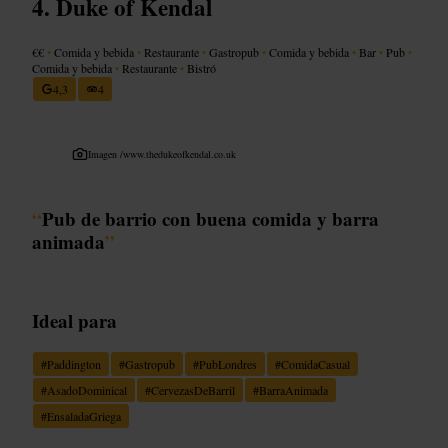
Duke of Kendal
€€
•
Comida y bebida
•
Restaurante
•
Gastropub
•
Comida y bebida
•
Bar
•
Pub
•
Comida y bebida
•
Restaurante
•
Bistró
4,3
4
Imagen /
www.thedukeofkendal.co.uk
“
Pub de barrio con buena comida y barra
animada
”
Ideal para
#
Paddington
#
Gastropub
#
PubLondres
#
ComidaCasual
#
AsadoDominical
#
CervezasDeBarril
#
BarraAnimada
#
EnsaladaGriega