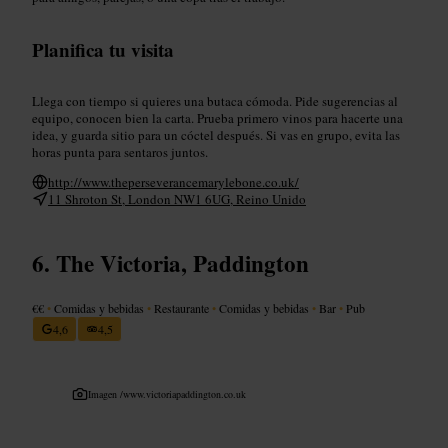
Planifica tu visita
Llega con tiempo si quieres una butaca cómoda. Pide sugerencias al
equipo, conocen bien la carta. Prueba primero vinos para hacerte una
idea, y guarda sitio para un cóctel después. Si vas en grupo, evita las
horas punta para sentaros juntos.
http://www.theperseverancemarylebone.co.uk/
11 Shroton St, London NW1 6UG, Reino Unido
The Victoria, Paddington
€€
•
Comidas y bebidas
•
Restaurante
•
Comidas y bebidas
•
Bar
•
Pub
4,6
4,5
Imagen /
www.victoriapaddington.co.uk