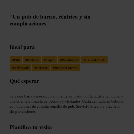
“
Un pub de barrio, céntrico y sin
complicaciones
”
Ideal para
#
Pub
#
Barlocal
#
Copas
#
Paddington
#
LancasterGate
#
Afterwork
#
Cerveza
#
BaresdeLondres
Qué esperar
Sala con barra y mesas, un ambiente animado por la tarde y la noche, y
una clientela mezcla de vecinos y visitantes. Carta centrada en bebidas
con opciones de comida sencilla de pub. Servicio directo y práctico,
sin pretensiones.
Planifica tu visita