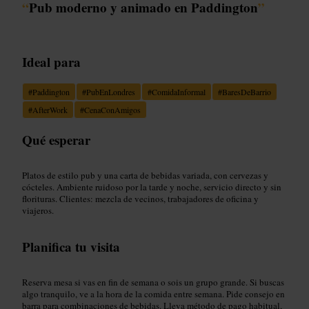
“
Pub moderno y animado en Paddington
”
Ideal para
#
Paddington
#
PubEnLondres
#
ComidaInformal
#
BaresDeBarrio
#
AfterWork
#
CenaConAmigos
Qué esperar
Platos de estilo pub y una carta de bebidas variada, con cervezas y
cócteles. Ambiente ruidoso por la tarde y noche, servicio directo y sin
florituras. Clientes: mezcla de vecinos, trabajadores de oficina y
viajeros.
Planifica tu visita
Reserva mesa si vas en fin de semana o sois un grupo grande. Si buscas
algo tranquilo, ve a la hora de la comida entre semana. Pide consejo en
barra para combinaciones de bebidas. Lleva método de pago habitual,