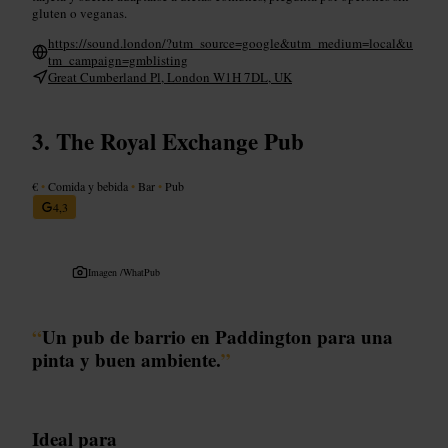
gluten o veganas.
https://sound.london/?utm_source=google&utm_medium=local&u
tm_campaign=gmblisting
Great Cumberland Pl, London W1H 7DL, UK
The Royal Exchange Pub
€
•
Comida y bebida
•
Bar
•
Pub
4,3
Imagen /
WhatPub
“
Un pub de barrio en Paddington para una
pinta y buen ambiente.
”
Ideal para