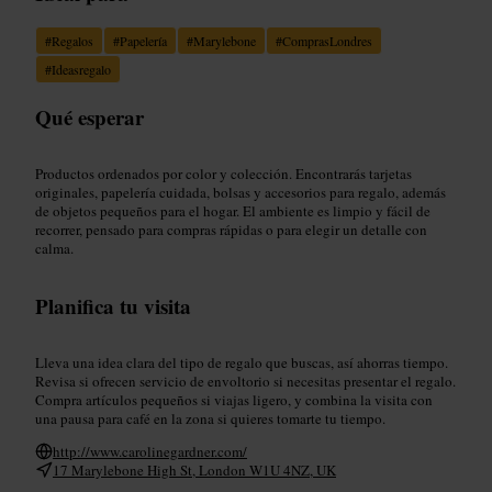
#
Regalos
#
Papelería
#
Marylebone
#
ComprasLondres
#
Ideasregalo
Qué esperar
Productos ordenados por color y colección. Encontrarás tarjetas
originales, papelería cuidada, bolsas y accesorios para regalo, además
de objetos pequeños para el hogar. El ambiente es limpio y fácil de
recorrer, pensado para compras rápidas o para elegir un detalle con
calma.
Planifica tu visita
Lleva una idea clara del tipo de regalo que buscas, así ahorras tiempo.
Revisa si ofrecen servicio de envoltorio si necesitas presentar el regalo.
Compra artículos pequeños si viajas ligero, y combina la visita con
una pausa para café en la zona si quieres tomarte tu tiempo.
http://www.carolinegardner.com/
17 Marylebone High St, London W1U 4NZ, UK