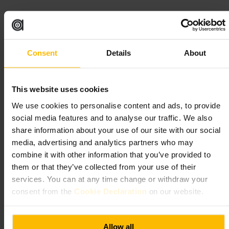
“
Té pensado para regalar, postales listas para
enviar.
”
Consent
Details
About
Ideal para
This website uses cookies
#
Té
#
Regalos
#
Postales
#
ComprasLondres
#
SaboresLocales
#
ExperienciasCulinarias
We use cookies to personalise content and ads, to provide
social media features and to analyse our traffic. We also
Qué esperar
share information about your use of our site with our social
media, advertising and analytics partners who may
Un local compacto con estanterías de tés, latas y una mesa con
combine it with other information that you’ve provided to
postales. El personal suele ofrecer muestras para probar mezclas antes
them or that they’ve collected from your use of their
de comprar. Ambiente práctico y directo, pensado para visitantes que
buscan un regalo bien seleccionado sin complicaciones.
services. You can at any time change or withdraw your
consent from the
Cookie Declaration
on our website.
Planifica tu visita
Allow all