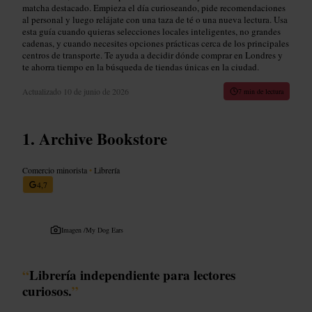
matcha destacado. Empieza el día curioseando, pide recomendaciones
al personal y luego relájate con una taza de té o una nueva lectura. Usa
esta guía cuando quieras selecciones locales inteligentes, no grandes
cadenas, y cuando necesites opciones prácticas cerca de los principales
centros de transporte. Te ayuda a decidir dónde comprar en Londres y
te ahorra tiempo en la búsqueda de tiendas únicas en la ciudad.
Actualizado
10 de junio de 2026
7 min de lectura
Archive Bookstore
Comercio minorista
•
Librería
4,7
Imagen /
My Dog Ears
“
Librería independiente para lectores
curiosos.
”