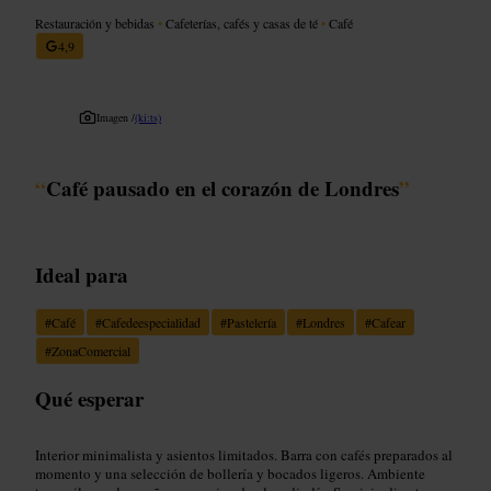
Restauración y bebidas
•
Cafeterías, cafés y casas de té
•
Café
4,9
Imagen /
(ki:ts)
“
Café pausado en el corazón de Londres
”
Ideal para
#
Café
#
Cafedeespecialidad
#
Pastelería
#
Londres
#
Cafear
#
ZonaComercial
Qué esperar
Interior minimalista y asientos limitados. Barra con cafés preparados al
momento y una selección de bollería y bocados ligeros. Ambiente