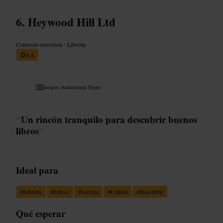
Heywood Hill Ltd
Comercio minorista
•
Librería
4,8
Imagen /
Architectural Digest
“
Un rincón tranquilo para descubrir buenos
libros
”
Ideal para
#
Librería
#
Libros
#
Lectura
#
Cultura
#
Descubrir
Qué esperar