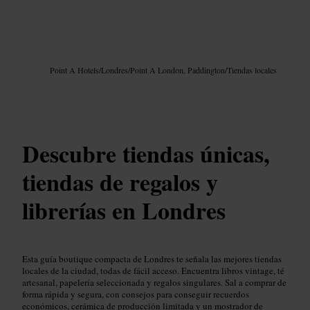
Imagen /
Google AI
Point A Hotels
/
Londres
/
Point A London, Paddington
/
Tiendas locales
Descubre tiendas únicas,
tiendas de regalos y
librerías en Londres
Esta guía boutique compacta de Londres te señala las mejores tiendas
locales de la ciudad, todas de fácil acceso. Encuentra libros vintage, té
artesanal, papelería seleccionada y regalos singulares. Sal a comprar de
forma rápida y segura, con consejos para conseguir recuerdos
económicos, cerámica de producción limitada y un mostrador de