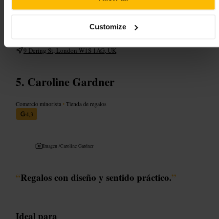
Entra, mira las latas y pide una muestra antes de decidirte. Si llevas
maleta pequeña, elige las latas de viaje o saquitos listos para llevar.
Compra una postal o un pack como recuerdo rápido. Combina la visita
Customize
con una parada en un café cercano para probar la infusión.
http://www.postcardteas.com/
9 Dering St, London W1S 1AG, UK
Caroline Gardner
Comercio minorista
•
Tienda de regalos
4,3
Imagen /
Caroline Gardner
“
Regalos con diseño y sentido práctico.
”
Ideal para