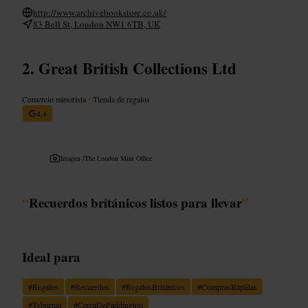
http://www.archivebookstore.co.uk/
83 Bell St, London NW1 6TB, UK
Great British Collections Ltd
Comercio minorista
•
Tienda de regalos
4,4
Imagen /
The London Mint Office
“
Recuerdos británicos listos para llevar
”
Ideal para
#
Regalos
#
Recuerdos
#
RegalosBritánicos
#
ComprasRápidas
#
Tyburnia
#
CercaDePaddington