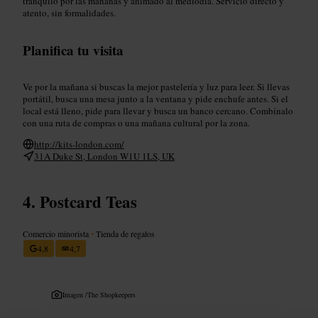
tranquilo por las mañanas y animado al mediodía. Servicio directo y
atento, sin formalidades.
Planifica tu visita
Ve por la mañana si buscas la mejor pastelería y luz para leer. Si llevas
portátil, busca una mesa junto a la ventana y pide enchufe antes. Si el
local está lleno, pide para llevar y busca un banco cercano. Combínalo
con una ruta de compras o una mañana cultural por la zona.
http://kits-london.com/
31A Duke St, London W1U 1LS, UK
Postcard Teas
Comercio minorista
•
Tienda de regalos
4,8
4,7
Imagen /
The Shopkeepers