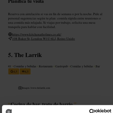
Planifica tu visita
Reserva con antelación si vas en fin de semana o por la noche. Pide al
personal sugerencias según tu plan: comida rápida entre reuniones o
una comida más relajada. Si viajas por trabajo, solicita una mesa
tranquila para hablar con facilidad.
https://www.kitchenatholmes.co.uk/
108 Baker St, London W1U 6LJ, Reino Unido
The Larrik
€€
•
Comidas y bebidas
•
Restaurante
•
Gastropub
•
Comidas y bebidas
•
Bar
4,5
4,5
Imagen /
www.thelarrik.com
“
Cocina de bar, trato de barrio.
”