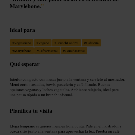
Marylebone.
”
Ideal para
#
Vegetariano
#
Vegano
#
BrunchLondres
#
Cafetería
#
Marylebone
#
Caféartesanal
#
Comidacasual
Qué esperar
Interior compacto con mesas junto a la ventana y servicio al mostrador.
Menú corto: tostadas, bowls, pastelería y café filtrado. Buenas
opciones veganas y leches vegetales. Ambiente relajado, ideal para
una pausa rápida o un brunch informal.
Planifica tu visita
Llega temprano si quieres mesa en hora punta. Pide en el mostrador y
busca sitio junto a la ventana para aprovechar la luz. Prueba un café