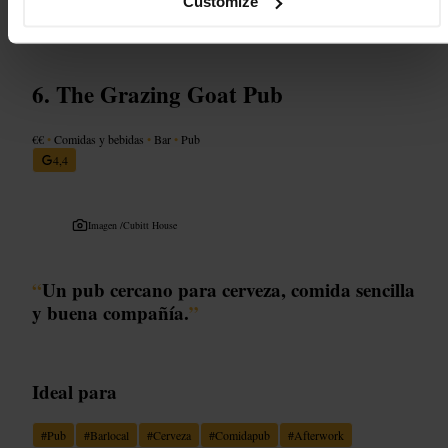
Customize
http://www.thelarrik.com/
32 Crawford Pl, London W1H 5NN, UK
The Grazing Goat Pub
€€
•
Comidas y bebidas
•
Bar
•
Pub
4,4
Imagen /
Cubitt House
“
Un pub cercano para cerveza, comida sencilla
y buena compañía.
”
Ideal para
#
Pub
#
Barlocal
#
Cerveza
#
Comidapub
#
Afterwork