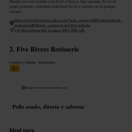
filtrado con una tostada o un bowl si buscas algo saciante. Si vas en
grupo pequeño, considera pedir para llevar y sentarte en un parque
cercano.
https://www.thevegboxcafe.co.uk/?utm_source=GBP.website&utm_
medium=GBP&utm_campaign=br3441-website
136 Marylebone Rd, London NW1 5PH, UK
Five Rivers Rotisserie
Comidas y bebidas
•
Restaurante
5
Imagen /
five-rivers-rotisserie.co.uk
“
Pollo asado, directo y sabroso
”
Ideal para