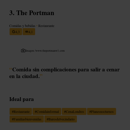
The Portman
Comidas y bebidas
•
Restaurante
4,3
4,1
Imagen /
www.theportmanw1.com
“
Comida sin complicaciones para salir a cenar
en la ciudad.
”
Ideal para
#
Restaurante
#
Comidainformal
#
CenaLondres
#
Planesnocturnos
#
Familiasbienvenidas
#
Baresdelvecindario