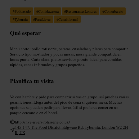
#
Polloasado
#
Comidacasera
#
RestaurantesLondres
#
Comerbarato
#
Tyburnia
#
ParaLlevar
#
Cenainformal
Qué esperar
Menú corto: pollo rotisserie, patatas, ensaladas y platos para compartir.
Servicio tipo mostrador y pocas mesas; mesa grande compartida en
horas punta. Carta clara, platos servidos pronto. Ideal para comidas
rápidas, cenas informales y grupos pequeños.
Planifica tu visita
Ve con hambre y pide para compartir si vas en grupo, así pruebas varias
guarniciones. Llega antes del pico de cena si quieres mesa. Muchas
opciones se pueden pedir para llevar, útil si prefieres comer en un
parque cercano o en el hotel.
http://five-rivers-rotisserie.co.uk/
145-147, The Food District, Edgware Rd, Tyburnia, London W2 2H
R, UK