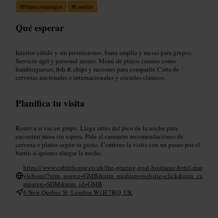
#
Planesconamigos
#
Londres
Qué esperar
Interior cálido y sin pretensiones, barra amplia y mesas para grupos.
Servicio ágil y personal atento. Menú de platos caseros como
hamburguesas, fish & chips y raciones para compartir. Carta de
cervezas nacionales e internacionales y cócteles clásicos.
Planifica tu visita
Reserva si vas en grupo. Llega antes del pico de la noche para
encontrar mesa sin espera. Pide al camarero recomendaciones de
cerveza o platos según tu gusto. Combina la visita con un paseo por el
barrio si quieres alargar la noche.
https://www.cubitthouse.co.uk/the-grazing-goat-boutique-hotel-mar
ylebone/?utm_source=GMB&utm_medium=website+click&utm_ca
mpaign=SDM&utm_id=GMB
6 New Quebec St, London W1H 7RQ, UK