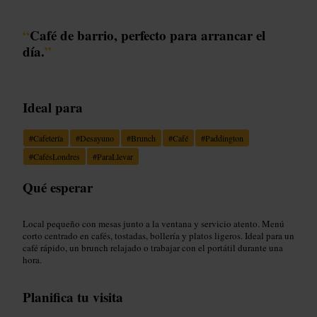
“
Café de barrio, perfecto para arrancar el
día.
”
Ideal para
#
Cafetería
#
Desayuno
#
Brunch
#
Café
#
Paddington
#
CafésLondres
#
ParaLlevar
Qué esperar
Local pequeño con mesas junto a la ventana y servicio atento. Menú
corto centrado en cafés, tostadas, bollería y platos ligeros. Ideal para un
café rápido, un brunch relajado o trabajar con el portátil durante una
hora.
Planifica tu visita