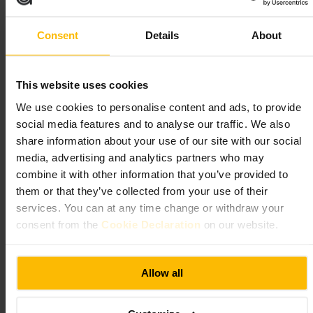
Ideal para
Consent
Details
About
#
Gastropub
#
Paddington
#
Comidainformal
#
Cervezas
#
Cena
#
BaresLondres
This website uses cookies
Qué esperar
We use cookies to personalise content and ads, to provide
social media features and to analyse our traffic. We also
share information about your use of our site with our social
Platos sencillos con toque cuidado, raciones para compartir y opciones
contundentes de pub. Barra con grifos cambiantes y mesas tanto
media, advertising and analytics partners who may
comunales como individuales. Ambiente animado por la noche, más
combine it with other information that you’ve provided to
tranquilo a mediodía. Personal preparado para recomendar platos y
them or that they’ve collected from your use of their
combinaciones de cerveza.
services. You can at any time change or withdraw your
consent from the
Cookie Declaration
on our website.
Planifica tu visita
Reserva si vas en fin de semana. Si vas solo o en pareja, siéntate en la
Allow all
barra para ver la actividad y pedir al momento. Pide recomendaciones
al personal, suelen conocer bien las opciones del día. Vete vestido
informal; aquí prima la comodidad sobre la etiqueta.