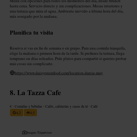
Menú con opciones para todos los momentos del día, desde brunch
hasta cena. Servicio directo y sin complicaciones. Mesas interiores y
una terraza que mira al agua. Ambiente movido a última hora del día,
más sosegado por la mañana.
Planifica tu visita
Reserva si vas en fin de semana o en grupo. Para una comida tranquila,
elige la mañana o primera hora de la tarde. Si prefieres la terraza, llega
temprano en días soleados. Pide platos para compartir si quieres probar
más cosas sin complicarte.
https://www.daisygreenfood.com/location-darcie-may
La Tazza Cafe
€
•
Comidas y bebidas
•
Cafés, cafeterías y casas de té
•
Café
4,2
4,5
Imagen /
Tripadvisor