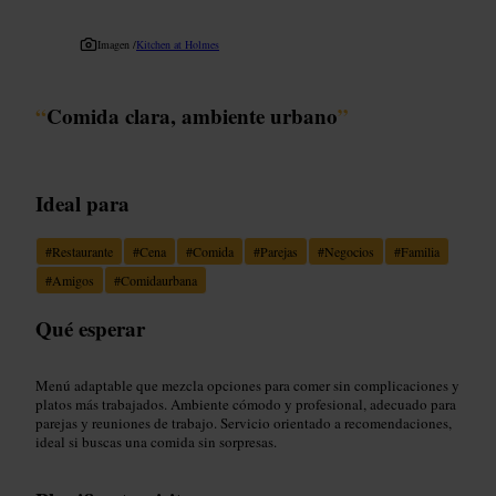
Imagen /
Kitchen at Holmes
“
Comida clara, ambiente urbano
”
Ideal para
#
Restaurante
#
Cena
#
Comida
#
Parejas
#
Negocios
#
Familia
#
Amigos
#
Comidaurbana
Qué esperar
Menú adaptable que mezcla opciones para comer sin complicaciones y
platos más trabajados. Ambiente cómodo y profesional, adecuado para
parejas y reuniones de trabajo. Servicio orientado a recomendaciones,
ideal si buscas una comida sin sorpresas.