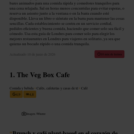
bares animados para una comida rápida y comedores tranquilos para
una cena relajada. Sal en horas menos concurridas para evitar esperas, o
reserva un asiento junto a la ventana o en la barra cuando esté
disponible. Lleva un libro o siéntate en la barra para mantener las cosas
sencillas. Cada establecimiento se centra en un servicio cordial,
pedidos eficientes y buena comida, haciendo que comer solo sea fácil y
cómodo. Usa esta guía de Londres para comer solo para elegir los
mejores restaurantes en Londres para viajeros en solitario, ya sea que
quieras un bocado rápido o una comida tranquila.
Actualizado
10 de junio de 2026
10 min de lectura
The Veg Box Cafe
Comida y bebida
•
Cafés, cafeterías y casas de té
•
Café
4,9
4,8
Imagen /
Wheree
“
Brunch y café plant-based en el corazón de