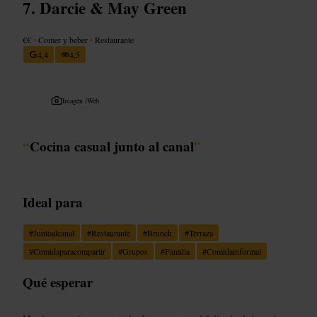
Darcie & May Green
€€
•
Comer y beber
•
Restaurante
4,4
4,5
Imagen /
Web
“
Cocina casual junto al canal
”
Ideal para
#
Juntoalcanal
#
Restaurante
#
Brunch
#
Terraza
#
Comidaparacompartir
#
Grupos
#
Familia
#
Comidainformal
Qué esperar