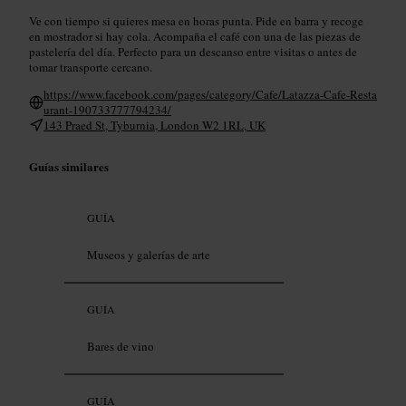
Ve con tiempo si quieres mesa en horas punta. Pide en barra y recoge
en mostrador si hay cola. Acompaña el café con una de las piezas de
pastelería del día. Perfecto para un descanso entre visitas o antes de
tomar transporte cercano.
https://www.facebook.com/pages/category/Cafe/Latazza-Cafe-Resta
urant-190733777794234/
143 Praed St, Tyburnia, London W2 1RL, UK
Guías similares
GUÍA
Museos y galerías de arte
GUÍA
Bares de vino
GUÍA