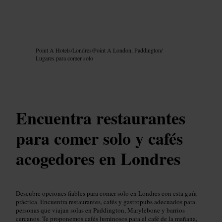
Imagen /
Google AI
Point A Hotels
/
Londres
/
Point A London, Paddington
/
Lugares para comer solo
Encuentra restaurantes
para comer solo y cafés
acogedores en Londres
Descubre opciones fiables para comer solo en Londres con esta guía
práctica. Encuentra restaurantes, cafés y gastropubs adecuados para
personas que viajan solas en Paddington, Marylebone y barrios
cercanos. Te proponemos cafés luminosos para el café de la mañana,