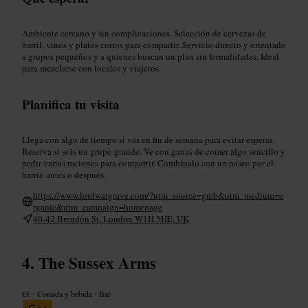
Ambiente cercano y sin complicaciones. Selección de cervezas de
barril, vinos y platos cortos para compartir. Servicio directo y orientado
a grupos pequeños y a quienes buscan un plan sin formalidades. Ideal
para mezclarse con locales y viajeros.
Planifica tu visita
Llega con algo de tiempo si vas en fin de semana para evitar esperas.
Reserva si sois un grupo grande. Ve con ganas de comer algo sencillo y
pedir varias raciones para compartir. Combínalo con un paseo por el
barrio antes o después.
https://www.lordwargrave.com/?utm_source=gmb&utm_medium=o
rganic&utm_campaign=homepage
40-42 Brendon St, London W1H 5HE, UK
The Sussex Arms
€€
•
Comida y bebida
•
Bar
4,4