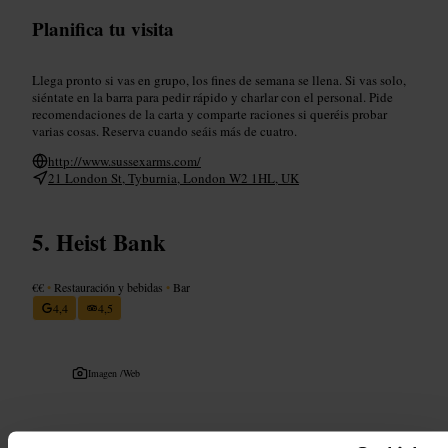
Planifica tu visita
Llega pronto si vas en grupo, los fines de semana se llena. Si vas solo,
siéntate en la barra para pedir rápido y charlar con el personal. Pide
recomendaciones de la carta y comparte raciones si queréis probar
varias cosas. Reserva cuando seáis más de cuatro.
http://www.sussexarms.com/
21 London St, Tyburnia, London W2 1HL, UK
Heist Bank
€€
•
Restauración y bebidas
•
Bar
4,4
4,5
Imagen /
Web
“
Cócteles sin complicaciones, ambiente