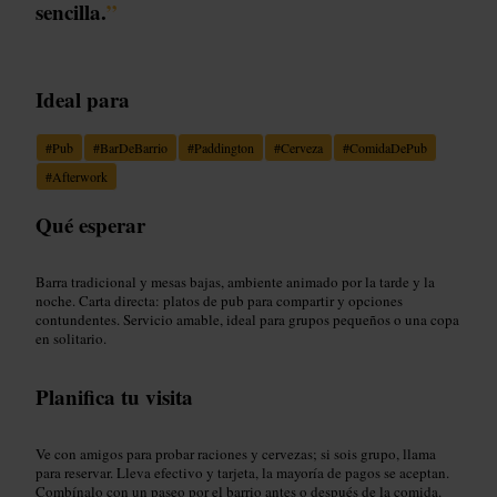
sencilla.
”
Ideal para
#
Pub
#
BarDeBarrio
#
Paddington
#
Cerveza
#
ComidaDePub
#
Afterwork
Qué esperar
Barra tradicional y mesas bajas, ambiente animado por la tarde y la
noche. Carta directa: platos de pub para compartir y opciones
contundentes. Servicio amable, ideal para grupos pequeños o una copa
en solitario.
Planifica tu visita
Ve con amigos para probar raciones y cervezas; si sois grupo, llama
para reservar. Lleva efectivo y tarjeta, la mayoría de pagos se aceptan.
Combínalo con un paseo por el barrio antes o después de la comida.