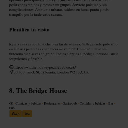
pedir copas rápidas y mesas para grupos. Servicio práctico y sin
complicaciones. Ambiente urbano, ruidoso en horas punta y más
tranquilo por la tarde entre semana.
Planifica tu visita
Reserva si vas por la noche o en fin de semana. Si llegas solo pide sitio
en la barra para una experiencia más rápida. Compartir raciones
funciona bien si vas en grupo. Indica alergias al pedir, el personal suele
ser práctico y flexible.
http://www.themonkeypuzzlepub.co.uk/
30 Southwick St, Tyburnia, London W2 1JQ, UK
The Bridge House
€€
•
Comidas y bebidas
•
Restaurante
•
Gastropub
•
Comidas y bebidas
•
Bar
•
Pub
4,6
4