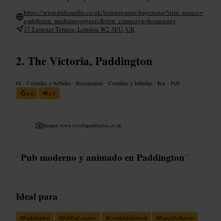
https://www.pubsmiths.co.uk/leinster-arms-bayswater?utm_source=
gmb&utm_medium=organic&utm_campaign=homepage
17 Leinster Terrace, London W2 3EU, UK
The Victoria, Paddington
€€
•
Comidas y bebidas
•
Restaurante
•
Comidas y bebidas
•
Bar
•
Pub
4,6
4,5
Imagen /
www.victoriapaddington.co.uk
“
Pub moderno y animado en Paddington
”
Ideal para
#
Paddington
#
PubEnLondres
#
ComidaInformal
#
BaresDeBarrio