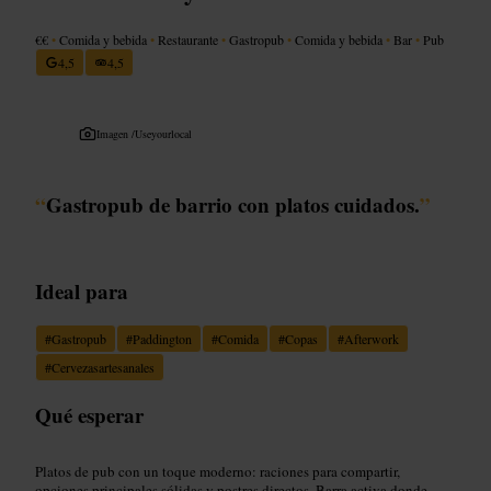
€€
•
Comida y bebida
•
Restaurante
•
Gastropub
•
Comida y bebida
•
Bar
•
Pub
4,5
4,5
Imagen /
Useyourlocal
“
Gastropub de barrio con platos cuidados.
”
Ideal para
#
Gastropub
#
Paddington
#
Comida
#
Copas
#
Afterwork
#
Cervezasartesanales
Qué esperar
Platos de pub con un toque moderno: raciones para compartir,
opciones principales sólidas y postres directos. Barra activa donde