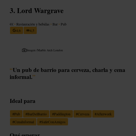
Lord Wargrave
€€
•
Restauración y bebidas
•
Bar
•
Pub
4,6
4,5
Imagen /
Marble Arch London
“
Un pub de barrio para cerveza, charla y cena
informal.
”
Ideal para
#
Pub
#
BarDelBarrio
#
Paddington
#
Cerveza
#
Afterwork
#
CenaInformal
#
SalirConAmigos
Qué esperar