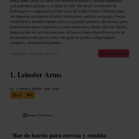
barril, bares junto al canal con terrazas soleadas y locales animados
con pantallas grandes y comida de pub. Sal desde la estación de
Paddington o empieza la noche cerca de Little Venice. Utilízala para
ver deportes en directo al estilo londinense: público acogedor, buena
visibilidad y horarios fiables para los grandes partidos. Incluimos pubs
londinenses mejor valorados y bares informales, desde salas de whisky
hasta locales de cerveza artesana. Si buscas bares deportivos cerca de
mí mientras estás por la zona, esta guía te ayuda a elegir rápido,
relajarte y disfrutar del partido.
Actualizado
10 de junio de 2026
10 min de lectura
Leinster Arms
€€
•
Comida y bebida
•
Bar
•
Pub
4,4
4
Imagen /
Tripadvisor
“
Bar de barrio para cerveza y comida