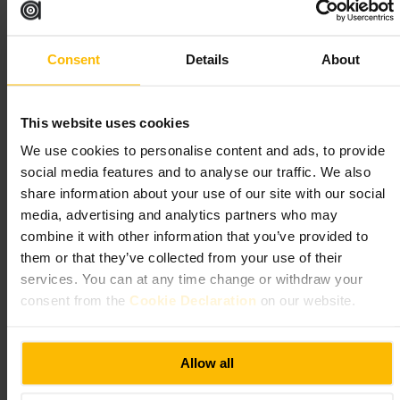
urbano.
”
Consent
Details
About
Ideal para
#
Bar
#
Cócteles
#
Afterwork
#
Copas
#
NocheLondres
This website uses cookies
#
BaresdeLondres
We use cookies to personalise content and ads, to provide
social media features and to analyse our traffic. We also
Qué esperar
share information about your use of our site with our social
media, advertising and analytics partners who may
Una carta de bebidas variada y servicio atento. Ambiente desenfadado,
combine it with other information that you’ve provided to
mezcla de clientes locales y visitantes, y zonas de barra y mesas para
them or that they’ve collected from your use of their
grupos pequeños. Música y luz ambiente que animan la noche sin
quitar espacio a la conversación.
services. You can at any time change or withdraw your
consent from the
Cookie Declaration
on our website.
Planifica tu visita
Allow all
Ve con tiempo si es fin de semana, la barra se llena pronto. Reserva para
grupos o pide sitio al llegar. Ideal para una copa tras la cena o para
empezar la noche con amigos. Viste cómodo pero cuidado, estilo