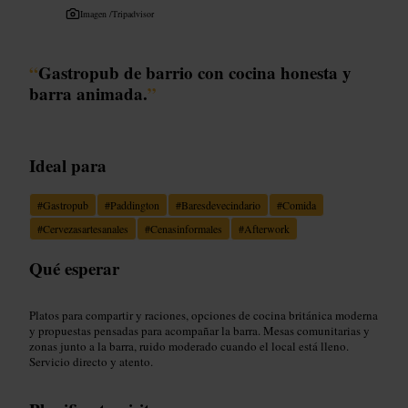
Imagen /
Tripadvisor
“
Gastropub de barrio con cocina honesta y
barra animada.
”
Ideal para
#
Gastropub
#
Paddington
#
Baresdevecindario
#
Comida
#
Cervezasartesanales
#
Cenasinformales
#
Afterwork
Qué esperar
Platos para compartir y raciones, opciones de cocina británica moderna
y propuestas pensadas para acompañar la barra. Mesas comunitarias y
zonas junto a la barra, ruido moderado cuando el local está lleno.
Servicio directo y atento.