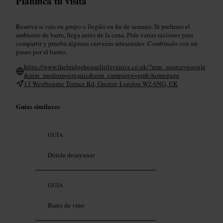
Planifica tu visita
Reserva si vais en grupo o llegáis en fin de semana. Si prefieres el
ambiente de barra, llega antes de la cena. Pide varias raciones para
compartir y prueba algunas cervezas artesanales. Combínalo con un
paseo por el barrio.
https://www.thebridgehouselittlevenice.co.uk/?utm_source=google
&utm_medium=organic&utm_campaign=gmb-homepage
13 Westbourne Terrace Rd, Greater, London W2 6NG, UK
Guías similares
GUÍA
Dónde desayunar
GUÍA
Bares de vino