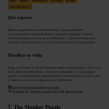
#
Bar
#
Bares
#
Paddington
#
Cerveza
#
Copas
#
Planentreamigos
Qué esperar
Interior acogedor con asientos en barra y mesas, ambiente
conversacional y música de fondo a volumen moderado. Carta de
bebidas centrada en cervezas y combinados, y opciones de picoteo
sencillas. Personal atento y servicio rápido durante las horas punta.
Planifica tu visita
Llega con tiempo si vas en hora punta para conseguir mesa o sitio en la
barra. Ideal para afterwork o encuentros informales; si vas en grupo
grande, consulta antes la disponibilidad. Combínalo con un paseo por
el barrio o con una cena ligera en los alrededores.
http://www.thebearpaddington.com/
29 Spring St, Tyburnia, London W2 1JA, Reino Unido
The Monkey Puzzle