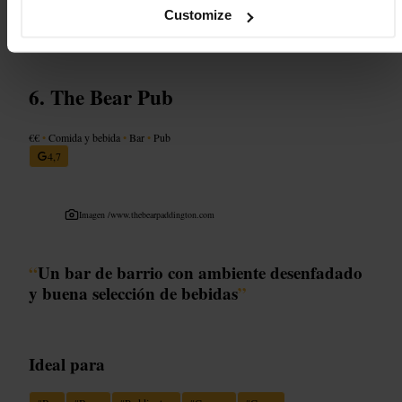
casual urbano.
Customize
https://heistbank.com/
The Bear Pub
€€
•
Comida y bebida
•
Bar
•
Pub
4,7
Imagen /
www.thebearpaddington.com
“
Un bar de barrio con ambiente desenfadado
y buena selección de bebidas
”
Ideal para