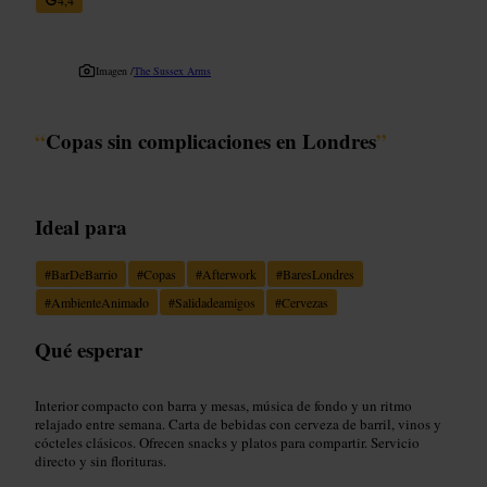
Imagen /
The Sussex Arms
“
Copas sin complicaciones en Londres
”
Ideal para
#
BarDeBarrio
#
Copas
#
Afterwork
#
BaresLondres
#
AmbienteAnimado
#
Salidadeamigos
#
Cervezas
Qué esperar
Interior compacto con barra y mesas, música de fondo y un ritmo
relajado entre semana. Carta de bebidas con cerveza de barril, vinos y
cócteles clásicos. Ofrecen snacks y platos para compartir. Servicio
directo y sin florituras.