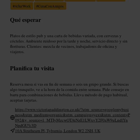
#
AfterWork
#
CenaConAmigos
Qué esperar
Platos de estilo pub y una carta de bebidas variada, con cervezas y
cócteles. Ambiente ruidoso por la tarde y noche, servicio directo y sin
florituras. Clientes: mezcla de vecinos, trabajadores de oficina y
viajeros.
Planifica tu visita
Reserva mesa si vas en fin de semana o sois un grupo grande. Si buscas
algo tranquilo, ve a la hora de la comida entre semana. Pide consejo en
barra para combinaciones de bebidas. Lleva método de pago habitual,
aceptan tarjetas.
https://www.victoriapaddington.co.uk/?utm_source=googlemybusi
ness&utm_medium=organic&utm_campaign=yext&utm_content=P
092&y_source=1_MTIyMzcwOTAtNzE1LWxvY2F0aW9uLndlYn
NpdGU%3D
10A Strathearn Pl, Tyburnia, London W2 2NH, UK