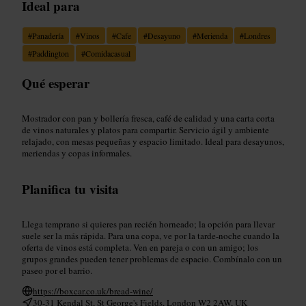
Ideal para
#
Panadería
#
Vinos
#
Cafe
#
Desayuno
#
Merienda
#
Londres
#
Paddington
#
Comidacasual
Qué esperar
Mostrador con pan y bollería fresca, café de calidad y una carta corta
de vinos naturales y platos para compartir. Servicio ágil y ambiente
relajado, con mesas pequeñas y espacio limitado. Ideal para desayunos,
meriendas y copas informales.
Planifica tu visita
Llega temprano si quieres pan recién horneado; la opción para llevar
suele ser la más rápida. Para una copa, ve por la tarde-noche cuando la
oferta de vinos está completa. Ven en pareja o con un amigo; los
grupos grandes pueden tener problemas de espacio. Combínalo con un
paseo por el barrio.
https://boxcar.co.uk/bread-wine/
30-31 Kendal St, St George's Fields, London W2 2AW, UK