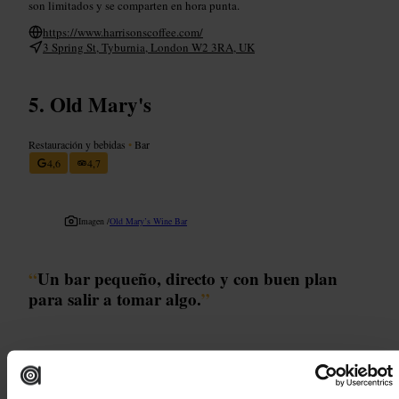
son limitados y se comparten en hora punta.
https://www.harrisonscoffee.com/
3 Spring St, Tyburnia, London W2 3RA, UK
Old Mary's
Restauración y bebidas
•
Bar
4,6
4,7
Imagen /
Old Mary’s Wine Bar
“
Un bar pequeño, directo y con buen plan
para salir a tomar algo.
”
Ideal para