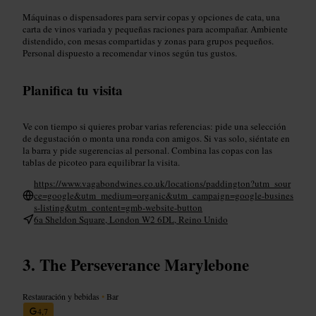
Máquinas o dispensadores para servir copas y opciones de cata, una
carta de vinos variada y pequeñas raciones para acompañar. Ambiente
distendido, con mesas compartidas y zonas para grupos pequeños.
Personal dispuesto a recomendar vinos según tus gustos.
Planifica tu visita
Ve con tiempo si quieres probar varias referencias: pide una selección
de degustación o monta una ronda con amigos. Si vas solo, siéntate en
la barra y pide sugerencias al personal. Combina las copas con las
tablas de picoteo para equilibrar la visita.
https://www.vagabondwines.co.uk/locations/paddington?utm_sour
ce=google&utm_medium=organic&utm_campaign=google-busines
s-listing&utm_content=gmb-website-button
6a Sheldon Square, London W2 6DL, Reino Unido
The Perseverance Marylebone
Restauración y bebidas
•
Bar
4,7