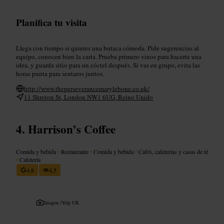
Planifica tu visita
Llega con tiempo si quieres una butaca cómoda. Pide sugerencias al
equipo, conocen bien la carta. Prueba primero vinos para hacerte una
idea, y guarda sitio para un cóctel después. Si vas en grupo, evita las
horas punta para sentaros juntos.
http://www.theperseverancemarylebone.co.uk/
11 Shroton St, London NW1 6UG, Reino Unido
Harrison’s Coffee
Comida y bebida
•
Restaurante
•
Comida y bebida
•
Cafés, cafeterías y casas de té
•
Cafetería
4,8
4,5
Imagen /
Yelp UK