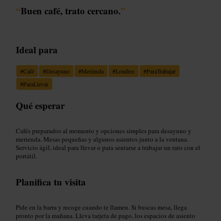
“
Buen café, trato cercano.
”
Ideal para
#
Café
#
Desayuno
#
Merienda
#
Londres
#
ParaTrabajar
#
ParaLlevar
Qué esperar
Cafés preparados al momento y opciones simples para desayuno y
merienda. Mesas pequeñas y algunos asientos junto a la ventana.
Servicio ágil, ideal para llevar o para sentarse a trabajar un rato con el
portátil.
Planifica tu visita
Pide en la barra y recoge cuando te llamen. Si buscas mesa, llega
pronto por la mañana. Lleva tarjeta de pago, los espacios de asiento