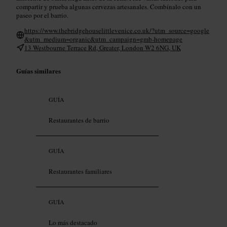
compartir y prueba algunas cervezas artesanales. Combínalo con un
paseo por el barrio.
https://www.thebridgehouselittlevenice.co.uk/?utm_source=google
&utm_medium=organic&utm_campaign=gmb-homepage
13 Westbourne Terrace Rd, Greater, London W2 6NG, UK
Guías similares
GUÍA
Restaurantes de barrio
GUÍA
Restaurantes familiares
GUÍA
Lo más destacado