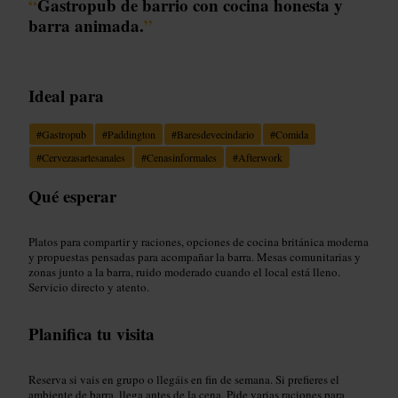
“
Gastropub de barrio con cocina honesta y
barra animada.
”
Ideal para
#
Gastropub
#
Paddington
#
Baresdevecindario
#
Comida
#
Cervezasartesanales
#
Cenasinformales
#
Afterwork
Qué esperar
Platos para compartir y raciones, opciones de cocina británica moderna
y propuestas pensadas para acompañar la barra. Mesas comunitarias y
zonas junto a la barra, ruido moderado cuando el local está lleno.
Servicio directo y atento.
Planifica tu visita
Reserva si vais en grupo o llegáis en fin de semana. Si prefieres el
ambiente de barra, llega antes de la cena. Pide varias raciones para