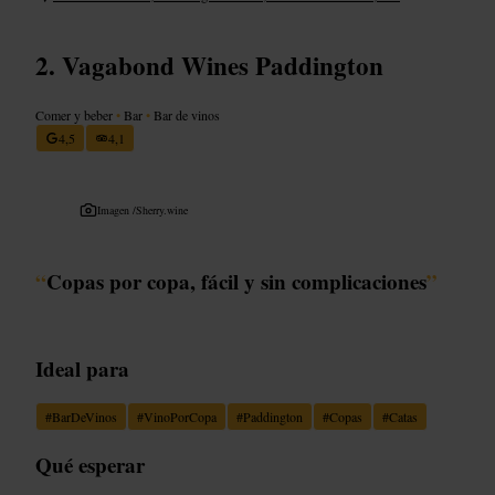
Vagabond Wines Paddington
Comer y beber
•
Bar
•
Bar de vinos
4,5
4,1
Imagen /
Sherry.wine
“
Copas por copa, fácil y sin complicaciones
”
Ideal para
#
BarDeVinos
#
VinoPorCopa
#
Paddington
#
Copas
#
Catas
Qué esperar