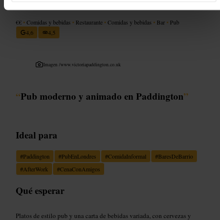
€€
•
Comidas y bebidas
•
Restaurante
•
Comidas y bebidas
•
Bar
•
Pub
4,6
4,5
Imagen /
www.victoriapaddington.co.uk
“
Pub moderno y animado en Paddington
”
Ideal para
#
Paddington
#
PubEnLondres
#
ComidaInformal
#
BaresDeBarrio
#
AfterWork
#
CenaConAmigos
Qué esperar
Platos de estilo pub y una carta de bebidas variada, con cervezas y