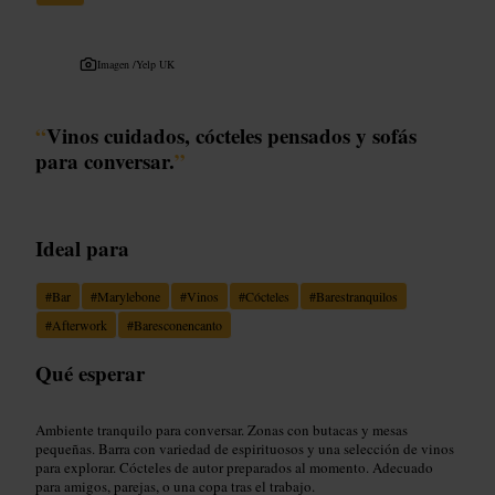
Imagen /
Yelp UK
“
Vinos cuidados, cócteles pensados y sofás
para conversar.
”
Ideal para
#
Bar
#
Marylebone
#
Vinos
#
Cócteles
#
Barestranquilos
#
Afterwork
#
Baresconencanto
Qué esperar
Ambiente tranquilo para conversar. Zonas con butacas y mesas
pequeñas. Barra con variedad de espirituosos y una selección de vinos
para explorar. Cócteles de autor preparados al momento. Adecuado
para amigos, parejas, o una copa tras el trabajo.