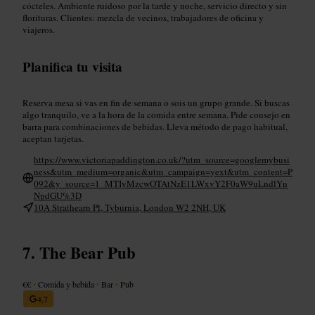
cócteles. Ambiente ruidoso por la tarde y noche, servicio directo y sin
florituras. Clientes: mezcla de vecinos, trabajadores de oficina y
viajeros.
Planifica tu visita
Reserva mesa si vas en fin de semana o sois un grupo grande. Si buscas
algo tranquilo, ve a la hora de la comida entre semana. Pide consejo en
barra para combinaciones de bebidas. Lleva método de pago habitual,
aceptan tarjetas.
https://www.victoriapaddington.co.uk/?utm_source=googlemybusi
ness&utm_medium=organic&utm_campaign=yext&utm_content=P
092&y_source=1_MTIyMzcwOTAtNzE1LWxvY2F0aW9uLndlYn
NpdGU%3D
10A Strathearn Pl, Tyburnia, London W2 2NH, UK
The Bear Pub
€€
•
Comida y bebida
•
Bar
•
Pub
4,7