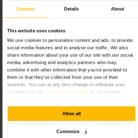
#
Bares
#
Cócteles
#
VidaNocturna
#
PlanesConAmigos
Consent
Details
About
#
Afterwork
#
BarÍntimo
Qué esperar
This website uses cookies
Espacio reducido y acogedor, barra donde se concentran las
We use cookies to personalise content and ads, to provide
conversaciones y algunas mesas altas. La carta mezcla clásicos con
social media features and to analyse our traffic. We also
cócteles propios. Servicio atento y rápido. Música a volumen
share information about your use of our site with our social
moderado que contribuye al ambiente sin dominar la charla.
media, advertising and analytics partners who may
combine it with other information that you’ve provided to
Planifica tu visita
them or that they’ve collected from your use of their
services. You can at any time change or withdraw your
Ve con grupo pequeño o en pareja para aprovechar el espacio. Llega
consent from the
Cookie Declaration
on our website.
con tiempo si quieres sitio en la barra. Pide recomendaciones al
camarero: suelen tener opciones fuera de la carta. Viste informal y
guarda energía para probar varios tragos.
https://www.themitrehydepark.com/old-marys
Allow all
24 Craven Terrace debajo de the mitre pub, London W2 3QH, UK
Customize
The Victoria, Paddington