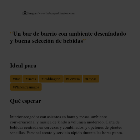
Imagen /
www.thebearpaddington.com
“
Un bar de barrio con ambiente desenfadado
y buena selección de bebidas
”
Ideal para
#
Bar
#
Bares
#
Paddington
#
Cerveza
#
Copas
#
Planentreamigos
Qué esperar
Interior acogedor con asientos en barra y mesas, ambiente
conversacional y música de fondo a volumen moderado. Carta de
bebidas centrada en cervezas y combinados, y opciones de picoteo
sencillas. Personal atento y servicio rápido durante las horas punta.