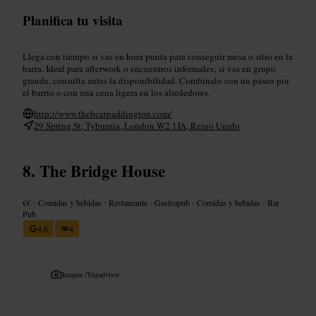
Planifica tu visita
Llega con tiempo si vas en hora punta para conseguir mesa o sitio en la
barra. Ideal para afterwork o encuentros informales; si vas en grupo
grande, consulta antes la disponibilidad. Combínalo con un paseo por
el barrio o con una cena ligera en los alrededores.
http://www.thebearpaddington.com/
29 Spring St, Tyburnia, London W2 1JA, Reino Unido
The Bridge House
€€
•
Comidas y bebidas
•
Restaurante
•
Gastropub
•
Comidas y bebidas
•
Bar
•
Pub
4,6
4
Imagen /
Tripadvisor