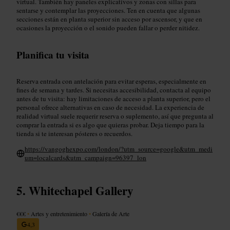
virtual. También hay paneles explicativos y zonas con sillas para
sentarse y contemplar las proyecciones. Ten en cuenta que algunas
secciones están en planta superior sin acceso por ascensor, y que en
ocasiones la proyección o el sonido pueden fallar o perder nitidez.
Planifica tu visita
Reserva entrada con antelación para evitar esperas, especialmente en
fines de semana y tardes. Si necesitas accesibilidad, contacta al equipo
antes de tu visita: hay limitaciones de acceso a planta superior, pero el
personal ofrece alternativas en caso de necesidad. La experiencia de
realidad virtual suele requerir reserva o suplemento, así que pregunta al
comprar la entrada si es algo que quieras probar. Deja tiempo para la
tienda si te interesan pósteres o recuerdos.
https://vangoghexpo.com/london/?utm_source=google&utm_medi
um=localcards&utm_campaign=96397_lon
Whitechapel Gallery
€€€
•
Artes y entretenimiento
•
Galería de Arte
4,3