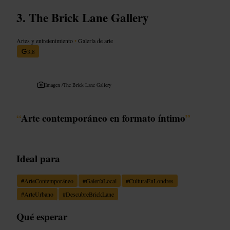
The Brick Lane Gallery
Artes y entretenimiento
•
Galería de arte
3,8
Imagen /
The Brick Lane Gallery
“
Arte contemporáneo en formato íntimo
”
Ideal para
#
ArteContemporáneo
#
GaleríaLocal
#
CulturaEnLondres
#
ArteUrbano
#
DescubreBrickLane
Qué esperar