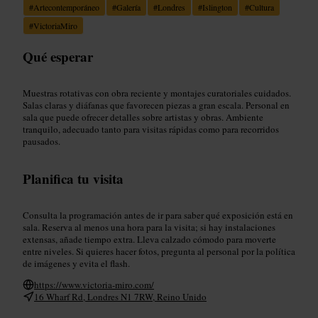
#
Artecontemporáneo
#
Galería
#
Londres
#
Islington
#
Cultura
#
VictoriaMiro
Qué esperar
Muestras rotativas con obra reciente y montajes curatoriales cuidados.
Salas claras y diáfanas que favorecen piezas a gran escala. Personal en
sala que puede ofrecer detalles sobre artistas y obras. Ambiente
tranquilo, adecuado tanto para visitas rápidas como para recorridos
pausados.
Planifica tu visita
Consulta la programación antes de ir para saber qué exposición está en
sala. Reserva al menos una hora para la visita; si hay instalaciones
extensas, añade tiempo extra. Lleva calzado cómodo para moverte
entre niveles. Si quieres hacer fotos, pregunta al personal por la política
de imágenes y evita el flash.
https://www.victoria-miro.com/
16 Wharf Rd, Londres N1 7RW, Reino Unido