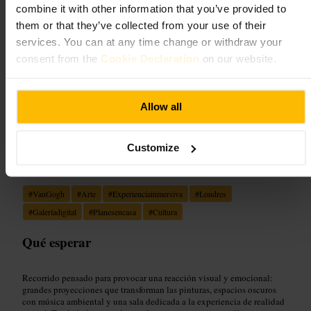
4,2
5
combine it with other information that you’ve provided to
them or that they’ve collected from your use of their
services. You can at any time change or withdraw your
Imagen /
Andrea Landi
consent from the
Cookie Declaration
on our website.
“
Sumérgete en los colores de Van Gogh, no
solo los mires.
”
Allow all
Customize
Ideal para
#
VanGogh
#
Arte
#
Experienciainmersiva
#
Londres
#
Galeríadigital
#
Planesencasa
#
Cultura
Qué esperar
Recorrido pensado para provocar una reacción visual y emocional:
grandes proyecciones que transforman las pinturas, espacios oscuros
con música ambiental y una sala dedicada a la experiencia de realidad