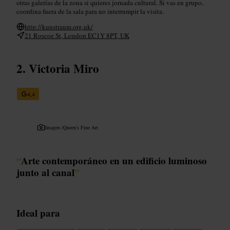
otras galerías de la zona si quieres jornada cultural. Si vas en grupo,
coordina fuera de la sala para no interrumpir la visita.
http://kunstraum.org.uk/
21 Roscoe St, London EC1Y 8PT, UK
Victoria Miro
4,4
Imagen /
Queen's Fine Art
“
Arte contemporáneo en un edificio luminoso
junto al canal
”
Ideal para