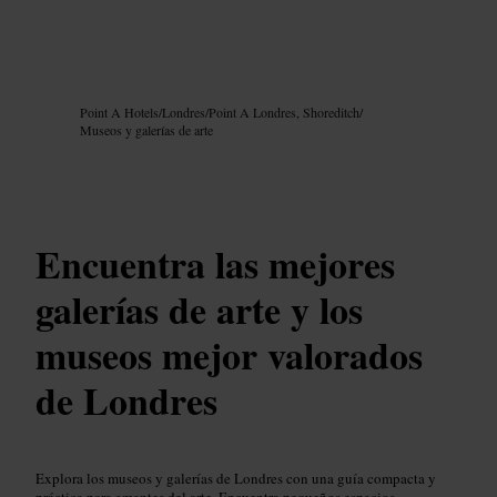
Imagen /
Google AI
Point A Hotels
/
Londres
/
Point A Londres, Shoreditch
/
Museos y galerías de arte
Encuentra las mejores
galerías de arte y los
museos mejor valorados
de Londres
Explora los museos y galerías de Londres con una guía compacta y
práctica para amantes del arte. Encuentra pequeños espacios