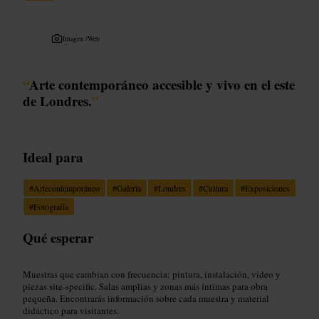
Imagen /
Web
“
Arte contemporáneo accesible y vivo en el este
de Londres.
”
Ideal para
#
Artecontemporáneo
#
Galería
#
Londres
#
Cultura
#
Exposiciones
#
Fotografía
Qué esperar
Muestras que cambian con frecuencia: pintura, instalación, vídeo y
piezas site-specific. Salas amplias y zonas más íntimas para obra
pequeña. Encontrarás información sobre cada muestra y material
didáctico para visitantes.