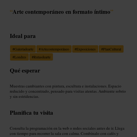
“
Arte contemporáneo en formato íntimo
”
Ideal para
#
Galeríadearte
#
Artecontemporáneo
#
Exposiciones
#
PlanCultural
#
Londres
#
Rutasdearte
Qué esperar
Muestras cambiantes con pintura, escultura e instalaciones. Espacio
reducido y concentrado, pensado para visitas atentas. Ambiente sobrio
y sin estridencias.
Planifica tu visita
Consulta la programación en la web o redes sociales antes de ir. Llega
con tiempo para recorrer la sala con calma. Combínalo con cafés y