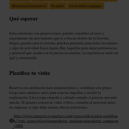
#
Experienciasinteractivas
#
Londres
#
Actividadesconamigos
Qué esperar
Salas interiores con proyecciones, paredes sensibles al tacto y
seguimiento de movimiento que te colocan dentro de la historia.
Juegos guiados por el sistema, pruebas pensadas para todas las edades
y algo de actividad física ligera. Hay taquillas para dejar pertenencias
y personal que ayuda con la puesta en marcha; la experiencia suele ser
ágil y entretenida.
Planifica tu visita
Reserva con antelación para asegurar plaza y coordinar a tu grupo.
Llega unos minutos antes para usar las taquillas y recibir la
explicación. Lleva ropa cómoda y calzado cerrado si piensas moverte
mucho. Si quieres conservar vídeo o fotos, consulta al personal antes
de empezar; si algo falla suelen ofrecer soluciones.
https://www.immersivegamebox.com/venues/sbk-london-southban
k/?utm_source=Googlemaps&utm_medium=maps&utm_campaign
=SBK