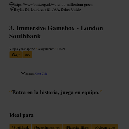
https://www.bost.org.uk/waterloo-millenium-green
Baylis Rd, Londres SE1 7AA, Reino Unido
Immersive Gamebox - London
Southbank
Viajes y transporte
•
Alojamiento
•
Hotel
4,9
5
Imagen /
Greg Cole
“
Entra en la historia, juega en equipo.
”
Ideal para
#
SouthBank
#
Juegosinmersivos
#
Planesfamiliares
#
Ocioengrupos