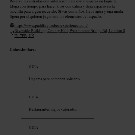
Reserva las entradas con antelación para evitar esperas en taquilla.
Llega con tiempo para hacer fotos con calma y deja espacio en la
mochila para algún recuerdo. Si vas con niños, lleva agua y una muda
ligera por si quieren jugar con los elementos del espacio.
https://www.paddingtonbearexperience.com/
Riverside Building, County Hall, Westminster Bridge Rd, London S
E1 7PB, UK
Guías similares
GUÍA
Lugares para comer en solitario
GUÍA
Restaurantes mejor valorados
GUÍA