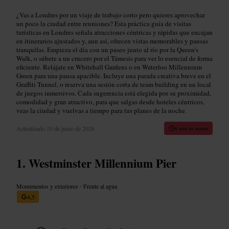
¿Vas a Londres por un viaje de trabajo corto pero quieres aprovechar
un poco la ciudad entre reuniones? Esta práctica guía de visitas
turísticas en Londres señala atracciones céntricas y rápidas que encajan
en itinerarios ajustados y, aun así, ofrecen vistas memorables y pausas
tranquilas. Empieza el día con un paseo junto al río por la Queen's
Walk, o súbete a un crucero por el Támesis para ver lo esencial de forma
eficiente. Relájate en Whitehall Gardens o en Waterloo Millennium
Green para una pausa apacible. Incluye una parada creativa breve en el
Graffiti Tunnel, o reserva una sesión corta de team building en un local
de juegos inmersivos. Cada sugerencia está elegida por su proximidad,
comodidad y gran atractivo, para que salgas desde hoteles céntricos,
veas la ciudad y vuelvas a tiempo para tus planes de la noche.
Actualizado
10 de junio de 2026
8 min de lectura
Westminster Millennium Pier
Monumentos y exteriores
•
Frente al agua
4,5