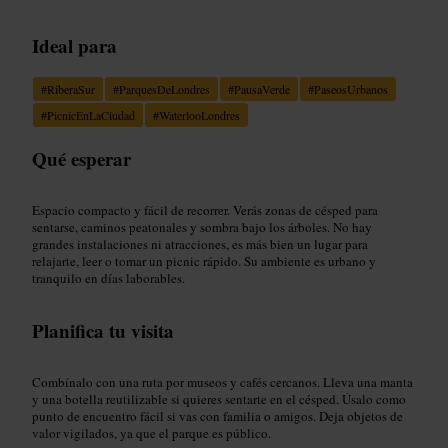
Ideal para
#
RiberaSur
#
ParquesDeLondres
#
PausaVerde
#
PaseosUrbanos
#
PicnicEnLaCiudad
#
WaterlooLondres
Qué esperar
Espacio compacto y fácil de recorrer. Verás zonas de césped para
sentarse, caminos peatonales y sombra bajo los árboles. No hay
grandes instalaciones ni atracciones, es más bien un lugar para
relajarte, leer o tomar un picnic rápido. Su ambiente es urbano y
tranquilo en días laborables.
Planifica tu visita
Combínalo con una ruta por museos y cafés cercanos. Lleva una manta
y una botella reutilizable si quieres sentarte en el césped. Úsalo como
punto de encuentro fácil si vas con familia o amigos. Deja objetos de
valor vigilados, ya que el parque es público.