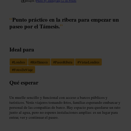
Imagen /
Photo by Zhengyang Li on Pexels
“
Punto práctico en la ribera para empezar un
paseo por el Támesis.
”
Ideal para
#
Londres
#
RíoTámesis
#
PaseoRibera
#
VistasLondres
#
FotosDeViaje
Qué esperar
Un muelle sencillo y funcional con acceso a barcos públicos y
turísticos. Verás viajeros tomando fotos, familias esperando embarcar y
personal de las compañías de barco. Hay espacio para quedarse un rato
junto al agua, pero no esperes instalaciones amplias: es un lugar para
entrar, ver y continuar el paseo.