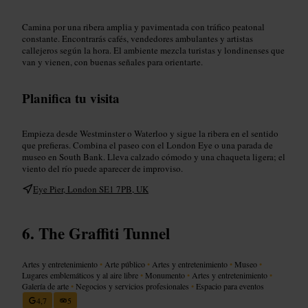
Camina por una ribera amplia y pavimentada con tráfico peatonal
constante. Encontrarás cafés, vendedores ambulantes y artistas
callejeros según la hora. El ambiente mezcla turistas y londinenses que
van y vienen, con buenas señales para orientarte.
Planifica tu visita
Empieza desde Westminster o Waterloo y sigue la ribera en el sentido
que prefieras. Combina el paseo con el London Eye o una parada de
museo en South Bank. Lleva calzado cómodo y una chaqueta ligera; el
viento del río puede aparecer de improviso.
Eye Pier, London SE1 7PB, UK
The Graffiti Tunnel
Artes y entretenimiento
•
Arte público
•
Artes y entretenimiento
•
Museo
•
Lugares emblemáticos y al aire libre
•
Monumento
•
Artes y entretenimiento
•
Galería de arte
•
Negocios y servicios profesionales
•
Espacio para eventos
4,7
5