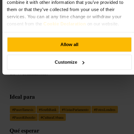
combine it with other information that you’ve provided to
Bridge
them or that they’ve collected from your use of their
services. You can at any time change or withdraw your
Lugares emblemáticos y al aire libre
consent from the
Cookie Declaration
on our website.
4,7
4,5
Allow all
Imagen /
Amanda O'Bryan
Customize
“
Paseo junto al Támesis con las mejores vistas
de Westminster.
”
Ideal para
#
PaseoTamesis
#
SouthBank
#
VistasParlamento
#
FotosLondres
#
PaseoRibereño
#
CulturaUrbana
Qué esperar