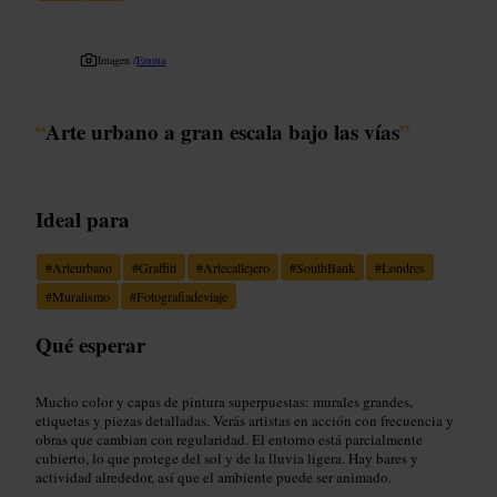
Imagen /
Emma
“
Arte urbano a gran escala bajo las vías
”
Ideal para
#
Arteurbano
#
Graffiti
#
Artecallejero
#
SouthBank
#
Londres
#
Muralismo
#
Fotografiadeviaje
Qué esperar
Mucho color y capas de pintura superpuestas: murales grandes,
etiquetas y piezas detalladas. Verás artistas en acción con frecuencia y
obras que cambian con regularidad. El entorno está parcialmente
cubierto, lo que protege del sol y de la lluvia ligera. Hay bares y
actividad alrededor, así que el ambiente puede ser animado.