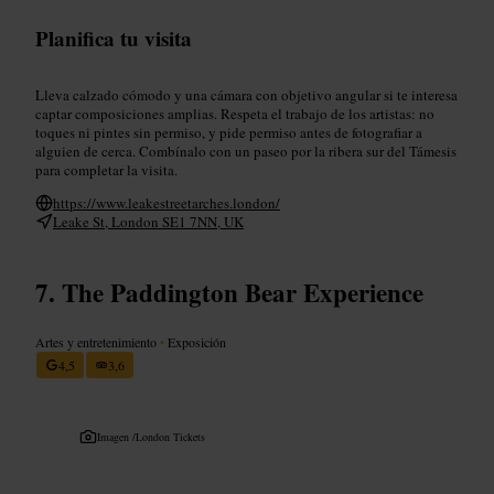
Planifica tu visita
Lleva calzado cómodo y una cámara con objetivo angular si te interesa
captar composiciones amplias. Respeta el trabajo de los artistas: no
toques ni pintes sin permiso, y pide permiso antes de fotografiar a
alguien de cerca. Combínalo con un paseo por la ribera sur del Támesis
para completar la visita.
https://www.leakestreetarches.london/
Leake St, London SE1 7NN, UK
The Paddington Bear Experience
Artes y entretenimiento
•
Exposición
4,5
3,6
Imagen /
London Tickets