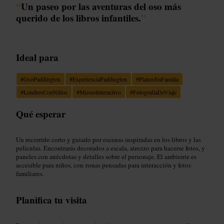
“
Un paseo por las aventuras del oso más
querido de los libros infantiles.
”
Ideal para
#
OsoPaddington
#
ExperienciaPaddington
#
PlanesEnFamilia
#
LondresConNiños
#
MuseoInteractivo
#
FotografíaDeViaje
Qué esperar
Un recorrido corto y guiado por escenas inspiradas en los libros y las
películas. Encontrarás decorados a escala, atrezzo para hacerse fotos, y
paneles con anécdotas y detalles sobre el personaje. El ambiente es
accesible para niños, con zonas pensadas para interacción y fotos
familiares.
Planifica tu visita