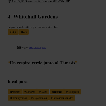
Arch 3, 83 Scoresby St, London SE1 0XN, UK
Whitehall Gardens
Lugares emblemáticos y espacios al aire libre
4,7
4,5
Imagen /
Willy van Alphen
“
Un respiro verde junto al Támesis
”
Ideal para
#
Parques
#
Londres
#
Paseo
#
Historia
#
Fotografía
#
Familiayniños
#
Viajerosolos
#
Perrosbienvenidos