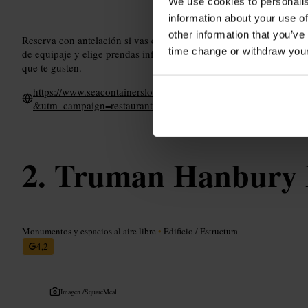
We use cookies to personalis
information about your use of
other information that you’ve
Reserva con antelación si vas en fin de semana. Si quieres ver la téc
time change or withdraw you
de equipaje y elige prendas informal-elegantes. Pide sugerencias a
que te gusten.
https://www.seacontainerslondon.com/eat-drink/12th-knot/?
&utm_campaign=restaurant-12thknot
Truman Hanbury 
Monumentos y espacios al aire libre
•
Edificio / Estructura
4,2
Imagen /
SquareMeal