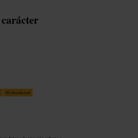
 carácter
s
#
CulturaLocal
o para fotos, observación urbana y