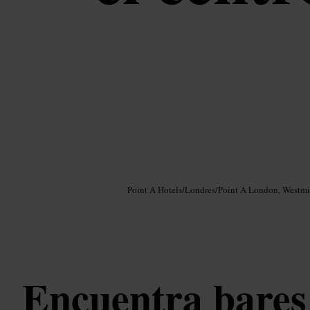
Imagen /
Google AI
Point A Hotels
/
Londres
/
Point A London, Westmi
Encuentra bares