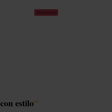
7 min de lectura
con estilo
”