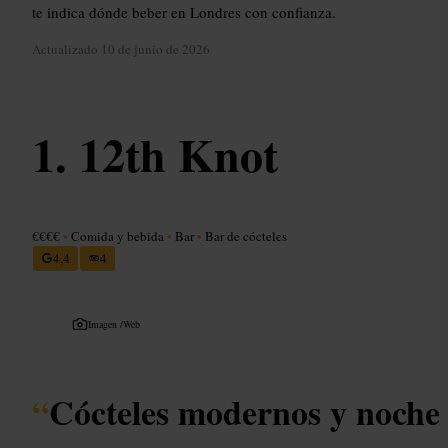
te indica dónde beber en Londres con confianza.
Actualizado
10 de junio de 2026
12th Knot
€€€€
•
Comida y bebida
•
Bar
•
Bar de cócteles
4,4
4
Imagen /
Web
“
Cócteles modernos y noche 