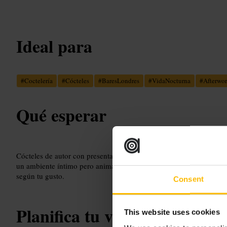
Ideal para
#
Coctelería
#
Cócteles
#
BaresLondres
#
VidaNocturna
#
Afterwo
Qué esperar
Cócteles de autor con presentaciones cuidadas. Barra donde se ve 
un ambiente íntimo pero animado por la noche. Servicio profesio
según tu gusto.
Consent
Planifica tu visita
This website uses cookies