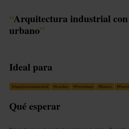
“
Arquitectura industrial con
urbano
”
Ideal para
#
Arquitecturaindustrial
#
Londres
#
Fotourbana
#
Barrios
#
Paseo
Qué esperar
Principalmente ver la arquitectura exterior y el entorno. Buen siti