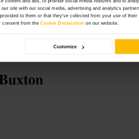
e content and ads, to provide social media features and to analy
 our site with our social media, advertising and analytics partn
 provided to them or that they’ve collected from your use of thei
nica, pide sitio en la barra. Ve ligero
r consent from the
Cookie Declaration
on our website.
l camarero para encontrar sabores
utm_source=google&utm_medium=local
Customize
Buxton