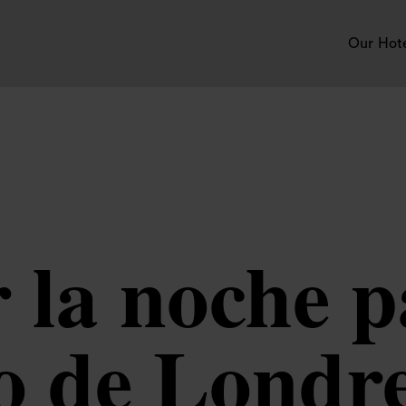
Our Hot
 la noche p
ro de Londre