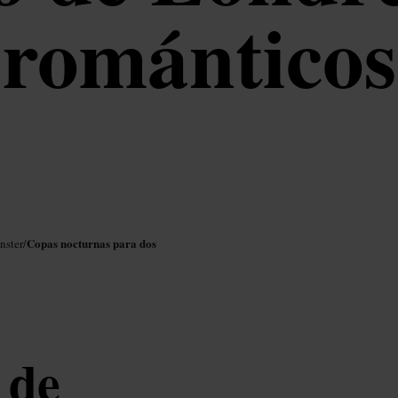
románticos
Copas nocturnas para dos
nster
/
 de