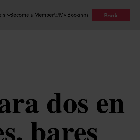
els
Become a Member
My Bookings
Book
ara dos en
s, bares