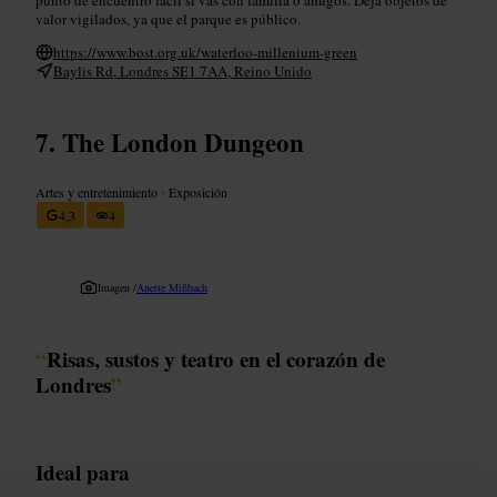
valor vigilados, ya que el parque es público.
https://www.bost.org.uk/waterloo-millenium-green
Baylis Rd, Londres SE1 7AA, Reino Unido
The London Dungeon
Artes y entretenimiento
•
Exposición
4,3
4
Imagen /
Anette Mißbach
“
Risas, sustos y teatro en el corazón de
Londres
”
Ideal para