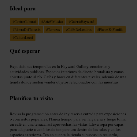
Ideal para
#
CentroCultural
#
ArteYMusica
#
GaleríaHayward
#
RiberaDelTámesis
#
Terrazas
#
CafésDeLondres
#
PlanesEnFamilia
#
CulturaLocal
Qué esperar
Exposiciones temporales en la Hayward Gallery, conciertos y
actividades públicas. Espacios interiores de diseño brutalista y zonas
abiertas junto al río. Cafés y bares en diferentes niveles, además de una
tienda donde suelen vender objetos relacionados con las muestras.
Planifica tu visita
Revisa la programación antes de ir y reserva entrada para exposiciones
o conciertos populares. Planea tiempo para ver la galería y luego tomar
un café en una terraza, así aprovechas las vistas. Lleva ropa por capas
para adaptarte a cambios de temperatura dentro de las salas y en los
espacios exteriores. Ten en cuenta la tienda si buscas un recuerdo,