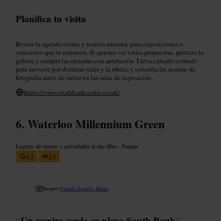
Planifica tu visita
Revisa la agenda online y reserva entradas para exposiciones o
conciertos que te interesen. Si quieres ver varias propuestas, prioriza la
galería y compra las entradas con antelación. Lleva calzado cómodo
para moverte por distintas salas y la ribera, y consulta las normas de
fotografía antes de entrar en las salas de exposición.
https://www.southbankcentre.co.uk/
Waterloo Millennium Green
Lugares de interés y actividades al aire libre
•
Parque
4,2
3,5
Imagen /
Claudiu Francisc Halasz
“
Un respiro verde en pleno South Bank
”