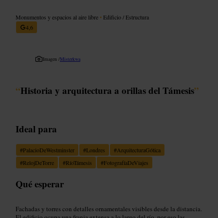
Monumentos y espacios al aire libre
•
Edificio / Estructura
4,6
Imagen /
Misterkwa
“
Historia y arquitectura a orillas del Támesis
”
Ideal para
#
PalacioDeWestminster
#
Londres
#
ArquitecturaGótica
#
RelojDeTorre
#
RíoTámesis
#
FotografíaDeViajes
Qué esperar
Fachadas y torres con detalles ornamentales visibles desde la distancia.
El edificio ocupa una franja extensa a lo largo del río, por eso las