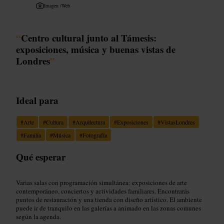
Imagen /
Web
“
Centro cultural junto al Támesis:
exposiciones, música y buenas vistas de
Londres
”
Ideal para
#
Arte
#
Cultura
#
Arquitectura
#
Exposiciones
#
VistasLondres
#
Familia
#
Música
#
Fotografía
Qué esperar
Varias salas con programación simultánea: exposiciones de arte
contemporáneo, conciertos y actividades familiares. Encontrarás
puntos de restauración y una tienda con diseño artístico. El ambiente
puede ir de tranquilo en las galerías a animado en las zonas comunes
según la agenda.