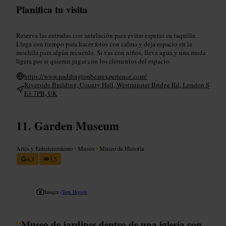
Planifica tu visita
Reserva las entradas con antelación para evitar esperas en taquilla.
Llega con tiempo para hacer fotos con calma y deja espacio en la
mochila para algún recuerdo. Si vas con niños, lleva agua y una muda
ligera por si quieren jugar con los elementos del espacio.
https://www.paddingtonbearexperience.com/
Riverside Building, County Hall, Westminster Bridge Rd, London S
E1 7PB, UK
Garden Museum
Artes y Entretenimiento
•
Museo
•
Museo de Historia
4,3
3,5
Imagen /
Tom Higson
“
Museo de jardines dentro de una iglesia con