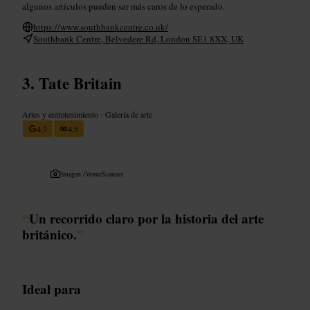
algunos artículos pueden ser más caros de lo esperado.
https://www.southbankcentre.co.uk/
Southbank Centre, Belvedere Rd, London SE1 8XX, UK
Tate Britain
Artes y entretenimiento
•
Galería de arte
4,7
4,5
Imagen /
VenueScanner
“
Un recorrido claro por la historia del arte
británico.
”
Ideal para