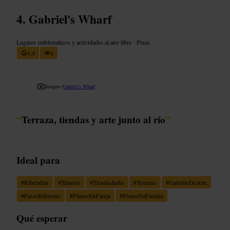
Gabriel's Wharf
Lugares emblemáticos y actividades al aire libre
•
Plaza
4,4
4
Imagen /
Gabriel's Wharf
“
Terraza, tiendas y arte junto al río
”
Ideal para
#
RiberaSur
#
Támesis
#
TiendasIndie
#
Terrazas
#
GaleríasDeArte
#
PaseoRibereño
#
PlanesEnPareja
#
PlanesEnFamilia
Qué esperar