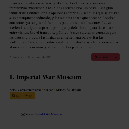
Planifica paradas en museos gratuitos, donde las exposiciones
interactivas mantienen a los niños entretenidos sin coste. Esta guía
familiar de Londres señala opciones céntricas y sencillas que se ajustan
a un presupuesto reducido, y las mejores cosas que hacer en Londres
con niños, ya tengas bebés, niños pequeños o adolescentes. Lleva
meriendas, elige una parada principal y deja tiempo para descansar
entre visitas. Usa el transporte público, busca cafeterías cercanas para
las pausas y procura las mañanas entre semana para evitar las
multitudes. Consejos rápidos y enlaces locales te ayudan a aprovechar
al máximo los museos gratis en Londres para familias.
Actualizado
10 de junio de 2026
15 min de lectura
Imperial War Museum
Artes y entretenimiento
•
Museo
•
Museo de Historia
4,7
4,4
Imagen /
Imperial War Museums