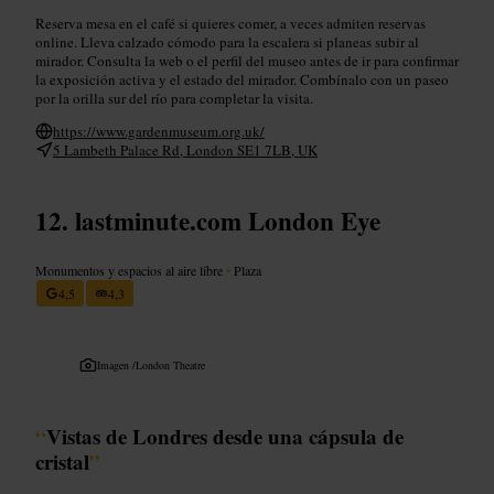
Reserva mesa en el café si quieres comer, a veces admiten reservas
online. Lleva calzado cómodo para la escalera si planeas subir al
mirador. Consulta la web o el perfil del museo antes de ir para confirmar
la exposición activa y el estado del mirador. Combínalo con un paseo
por la orilla sur del río para completar la visita.
https://www.gardenmuseum.org.uk/
5 Lambeth Palace Rd, London SE1 7LB, UK
lastminute.com London Eye
Monumentos y espacios al aire libre
•
Plaza
4,5
4,3
Imagen /
London Theatre
“
Vistas de Londres desde una cápsula de
cristal
”