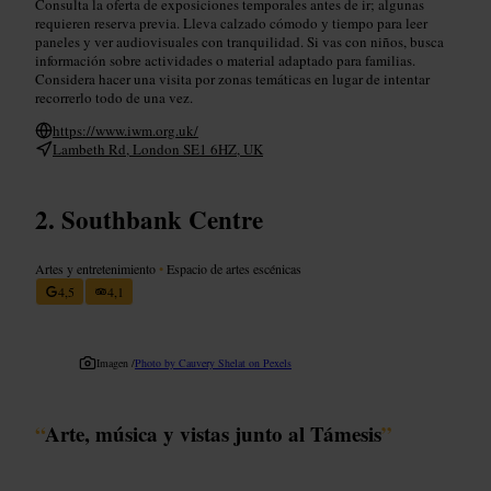
Consulta la oferta de exposiciones temporales antes de ir; algunas
requieren reserva previa. Lleva calzado cómodo y tiempo para leer
paneles y ver audiovisuales con tranquilidad. Si vas con niños, busca
información sobre actividades o material adaptado para familias.
Considera hacer una visita por zonas temáticas en lugar de intentar
recorrerlo todo de una vez.
https://www.iwm.org.uk/
Lambeth Rd, London SE1 6HZ, UK
Southbank Centre
Artes y entretenimiento
•
Espacio de artes escénicas
4,5
4,1
Imagen /
Photo by Cauvery Shelat on Pexels
“
Arte, música y vistas junto al Támesis
”