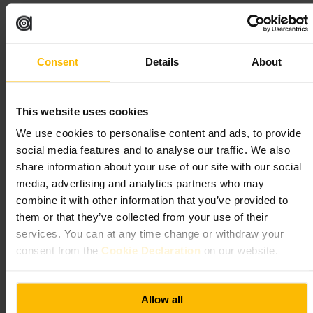
#
Terror
#
Espectáculo
#
ExperienciaInteractiva
#
PlanesEnLondres
#
PlanesConAmigos
#
PlanesEnFamilia
Qué esperar
Consent
Details
About
Recorrido guiado por varias salas temáticas que combinan narración,
actores y efectos especiales. Habrá momentos de tensión y sustos
This website uses cookies
sorpresa, participación del público y una atracción final tipo caída para
We use cookies to personalise content and ads, to provide
quienes quieran completar la experiencia. Al final hay zona con
bebidas, recuerdos y fotos escenificadas disponibles para comprar.
social media features and to analyse our traffic. We also
Antes de empezar suelen revisar bolsos y piden apagar el teléfono.
share information about your use of our site with our social
media, advertising and analytics partners who may
Planifica tu visita
combine it with other information that you’ve provided to
them or that they’ve collected from your use of their
Compra las entradas con antelación para evitar colas y llega con
services. You can at any time change or withdraw your
margen para pasar los controles de seguridad. Ponte calzado cómodo y
consent from the
Cookie Declaration
on our website.
ropa adecuada para caminar y estar en espacios oscuros. Ten en cuenta
que podrían pedirte participar sobre el escenario, acepta si te apetece o
avisa al personal si no quieres ser llamado. Deja el móvil apagado
durante el recorrido; hay áreas donde sí puedes tomar fotos al final y el
Allow all
personal te indicará dónde.