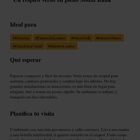
Ideal para
#
RiberaSur
#
ParquesDeLondres
#
PausaVerde
#
PaseosUrbanos
#
PicnicEnLaCiudad
#
WaterlooLondres
Qué esperar
Espacio compacto y fácil de recorrer. Verás zonas de césped para
sentarse, caminos peatonales y sombra bajo los árboles. No hay
grandes instalaciones ni atracciones, es más bien un lugar para
relajarte, leer o tomar un picnic rápido. Su ambiente es urbano y
tranquilo en días laborables.
Planifica tu visita
Combínalo con una ruta por museos y cafés cercanos. Lleva una manta
y una botella reutilizable si quieres sentarte en el césped. Úsalo como
punto de encuentro fácil si vas con familia o amigos. Deja objetos de