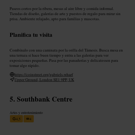
Paseos cortos por la ribera, mesas al aire libre y comida informal.
Tiendas de diseño, galerías de arte y puestos de regalo para mirar sin
prisa. Ambiente relajado, apto para familias y mascotas.
Planifica tu visita
Combínalo con una caminata por la orilla del Támesis. Busca mesa en
una terraza si hace buen tiempo y entra a las galerías para ver
exposiciones pequeñas. Pasa por las panaderías y delicatessen para
tomar algo rápido.
https://coinstreet.org/gabriels-wharf
Upper Ground, London SE1 9PP, UK
Southbank Centre
Artes y entretenimiento
4,5
4