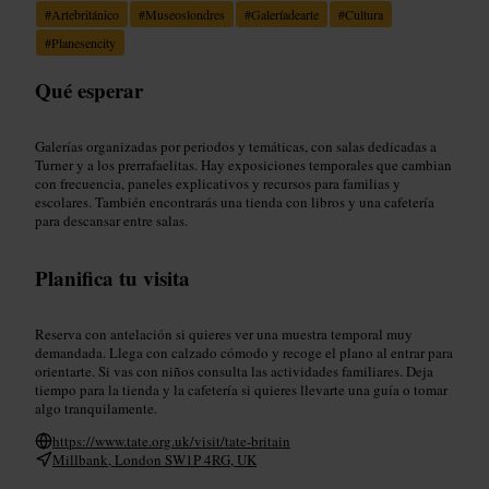
#
Artebritánico
#
Museoslondres
#
Galeríadearte
#
Cultura
#
Planesencity
Qué esperar
Galerías organizadas por periodos y temáticas, con salas dedicadas a
Turner y a los prerrafaelitas. Hay exposiciones temporales que cambian
con frecuencia, paneles explicativos y recursos para familias y
escolares. También encontrarás una tienda con libros y una cafetería
para descansar entre salas.
Planifica tu visita
Reserva con antelación si quieres ver una muestra temporal muy
demandada. Llega con calzado cómodo y recoge el plano al entrar para
orientarte. Si vas con niños consulta las actividades familiares. Deja
tiempo para la tienda y la cafetería si quieres llevarte una guía o tomar
algo tranquilamente.
https://www.tate.org.uk/visit/tate-britain
Millbank, London SW1P 4RG, UK