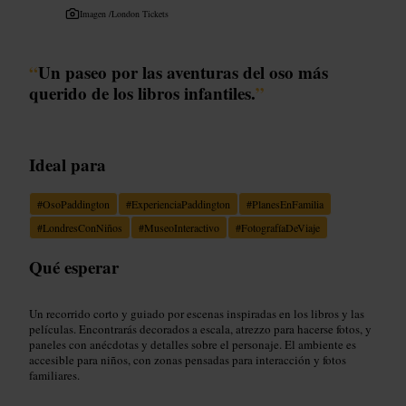
Imagen /
London Tickets
“
Un paseo por las aventuras del oso más
querido de los libros infantiles.
”
Ideal para
#
OsoPaddington
#
ExperienciaPaddington
#
PlanesEnFamilia
#
LondresConNiños
#
MuseoInteractivo
#
FotografíaDeViaje
Qué esperar
Un recorrido corto y guiado por escenas inspiradas en los libros y las
películas. Encontrarás decorados a escala, atrezzo para hacerse fotos, y
paneles con anécdotas y detalles sobre el personaje. El ambiente es
accesible para niños, con zonas pensadas para interacción y fotos
familiares.