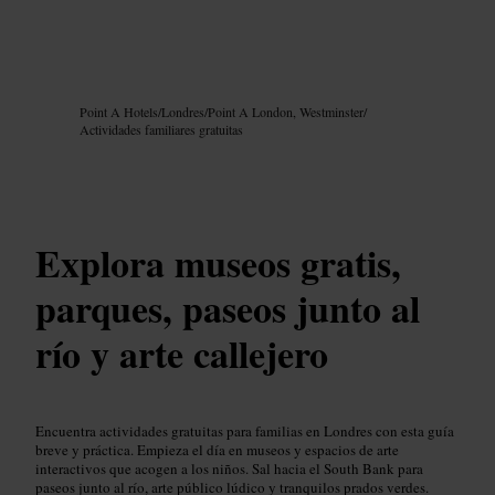
Imagen /
Google AI
Point A Hotels
/
Londres
/
Point A London, Westminster
/
Actividades familiares gratuitas
Explora museos gratis,
parques, paseos junto al
río y arte callejero
Encuentra actividades gratuitas para familias en Londres con esta guía
breve y práctica. Empieza el día en museos y espacios de arte
interactivos que acogen a los niños. Sal hacia el South Bank para
paseos junto al río, arte público lúdico y tranquilos prados verdes.