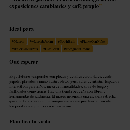
exposiciones cambiantes y café propio
”
Ideal para
#
Museos
#
MuseodeJardín
#
SouthBank
#
PlanesConNiños
#
HistoriaDelJardín
#
CaféLocal
#
FotografíaUrbana
Qué esperar
Exposiciones temporales con piezas y detalles curatoriales, desde
papeles pintados a mano hasta objetos personales de artistas. Espacios
interactivos para niños: mesa de manualidades, zona de juego y
facilidades como tronas. Hay una tienda pequeña con libros y
herramientas de jardinería. El museo incorpora una escalera estrecha
que conduce a un mirador, aunque ese acceso puede estar cerrado
temporalmente por obras o recaudación.
Planifica tu visita