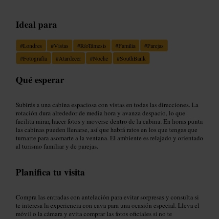
Ideal para
#
Londres
#
Vistas
#
RíoTámesis
#
Familia
#
Parejas
#
Fotografía
#
Atardecer
#
Noche
#
SouthBank
Qué esperar
Subirás a una cabina espaciosa con vistas en todas las direcciones. La
rotación dura alrededor de media hora y avanza despacio, lo que
facilita mirar, hacer fotos y moverse dentro de la cabina. En horas punta
las cabinas pueden llenarse, así que habrá ratos en los que tengas que
turnarte para asomarte a la ventana. El ambiente es relajado y orientado
al turismo familiar y de parejas.
Planifica tu visita
Compra las entradas con antelación para evitar sorpresas y consulta si
te interesa la experiencia con cava para una ocasión especial. Lleva el
móvil o la cámara y evita comprar las fotos oficiales si no te