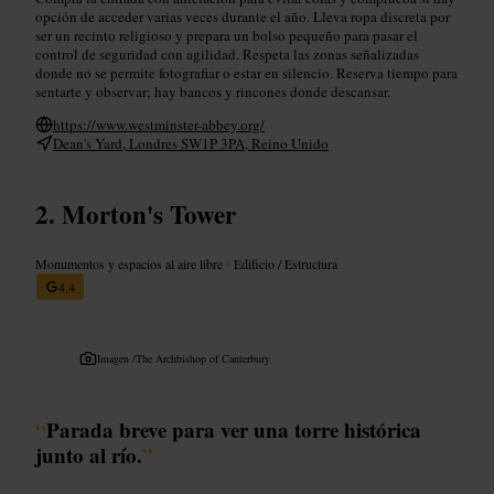
opción de acceder varias veces durante el año. Lleva ropa discreta por
ser un recinto religioso y prepara un bolso pequeño para pasar el
control de seguridad con agilidad. Respeta las zonas señalizadas
donde no se permite fotografiar o estar en silencio. Reserva tiempo para
sentarte y observar; hay bancos y rincones donde descansar.
https://www.westminster-abbey.org/
Dean's Yard, Londres SW1P 3PA, Reino Unido
Morton's Tower
Monumentos y espacios al aire libre
•
Edificio / Estructura
4,4
Imagen /
The Archbishop of Canterbury
“
Parada breve para ver una torre histórica
junto al río.
”