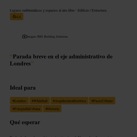
Lugares emblemáticos y espacios al aire libre
•
Edificio / Estructura
4,4
Imagen /
IMS Building Solutions
“
Parada breve en el eje administrativo de
Londres
”
Ideal para
#
Londres
#
Whitehall
#
ArquitecturaHistórica
#
PaseoUrbano
#
FotografíaUrbana
#
Historia
Qué esperar