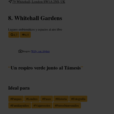
79 Whitehall, London SW1A 2NS, UK
Whitehall Gardens
Lugares emblemáticos y espacios al aire libre
4,7
4,5
Imagen /
Willy van Alphen
“
Un respiro verde junto al Támesis
”
Ideal para
#
Parques
#
Londres
#
Paseo
#
Historia
#
Fotografía
#
Familiayniños
#
Viajerosolos
#
Perrosbienvenidos