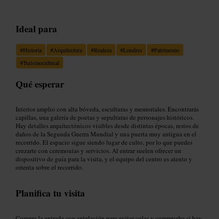
Ideal para
#
Historia
#
Arquitectura
#
Realeza
#
Londres
#
Patrimonio
#
Turismocultural
Qué esperar
Interior amplio con alta bóveda, esculturas y memoriales. Encontrarás
capillas, una galería de poetas y sepulturas de personajes históricos.
Hay detalles arquitectónicos visibles desde distintas épocas, restos de
daños de la Segunda Guerra Mundial y una puerta muy antigua en el
recorrido. El espacio sigue siendo lugar de culto, por lo que puedes
cruzarte con ceremonias y servicios. Al entrar suelen ofrecer un
dispositivo de guía para la visita, y el equipo del centro es atento y
orienta sobre el recorrido.
Planifica tu visita
Compra la entrada con antelación para evitar colas y comprueba si hay