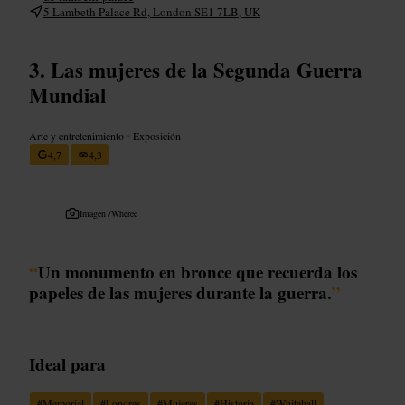
5 Lambeth Palace Rd, London SE1 7LB, UK
Las mujeres de la Segunda Guerra
Mundial
Arte y entretenimiento
•
Exposición
4,7
4,3
Imagen /
Wheree
“
Un monumento en bronce que recuerda los
papeles de las mujeres durante la guerra.
”
Ideal para
#
Memorial
#
Londres
#
Mujeres
#
Historia
#
Whitehall