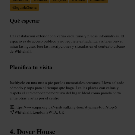
#
SegundaGuerra
Qué esperar
Una instalación exterior con varias esculturas y placas informativas. El
espacio es de acceso público y no requiere entrada. La visita es breve:
mirar las figuras, leer las inscripciones y situarlas en el contexto urbano
de Whitehall.
Planifica tu visita
Inclúyelo en una ruta a pie por los memoriales cercanos. Lleva calzado
cómodo y ropa para el tiempo que haga. Lee las placas con calma y
respeta el carácter conmemorativo del lugar. Ideal como parada corta
entre otras visitas por el centro.
https://www.npg.org.uk/visit/walking-tour/st-james-tour/stop-5
Whitehall, London SW1A, UK
Dover House