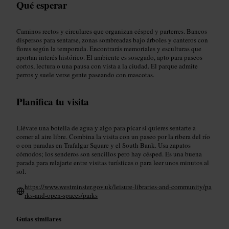
Qué esperar
Caminos rectos y circulares que organizan césped y parterres. Bancos
dispersos para sentarse, zonas sombreadas bajo árboles y canteros con
flores según la temporada. Encontrarás memoriales y esculturas que
aportan interés histórico. El ambiente es sosegado, apto para paseos
cortos, lectura o una pausa con vista a la ciudad. El parque admite
perros y suele verse gente paseando con mascotas.
Planifica tu visita
Llévate una botella de agua y algo para picar si quieres sentarte a
comer al aire libre. Combina la visita con un paseo por la ribera del río
o con paradas en Trafalgar Square y el South Bank. Usa zapatos
cómodos; los senderos son sencillos pero hay césped. Es una buena
parada para relajarte entre visitas turísticas o para leer unos minutos al
sol.
https://www.westminster.gov.uk/leisure-libraries-and-community/pa
rks-and-open-spaces/parks
Guías similares