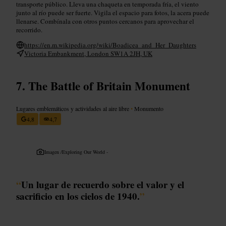
transporte público. Lleva una chaqueta en temporada fría, el viento
junto al río puede ser fuerte. Vigila el espacio para fotos, la acera puede
llenarse. Combínala con otros puntos cercanos para aprovechar el
recorrido.
https://en.m.wikipedia.org/wiki/Boadicea_and_Her_Daughters
Victoria Embankment, London SW1A 2JH, UK
The Battle of Britain Monument
Lugares emblemáticos y actividades al aire libre
•
Monumento
4,8
4,7
Imagen /
Exploring Our World -
“
Un lugar de recuerdo sobre el valor y el
sacrificio en los cielos de 1940.
”