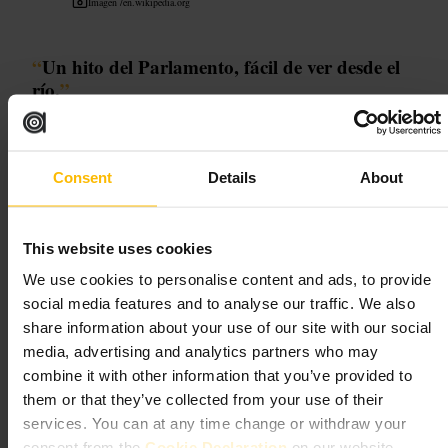
Imagen /
en.wikipedia.org
“
Un hito del Parlamento, fácil de ver desde el
río.
”
Ideal para
Consent
Details
About
#
Londres
#
ArquitecturaGótica
#
Parlamento
#
Paseos
#
RíoTamesis
#
MuseoAlAireLibre
This website uses cookies
Qué esperar
We use cookies to personalise content and ads, to provide
social media features and to analyse our traffic. We also
share information about your use of our site with our social
Verás una torre cuadrada y maciza con detalles neogóticos, ventanas
altas y elementos ornamentales en la piedra. No suele haber acceso
media, advertising and analytics partners who may
público generalizado, así que la experiencia es principalmente exterior.
combine it with other information that you’ve provided to
El entorno incluye jardines y paseos junto al río, ideales para combinar
them or that they’ve collected from your use of their
con otras visitas cercanas.
services. You can at any time change or withdraw your