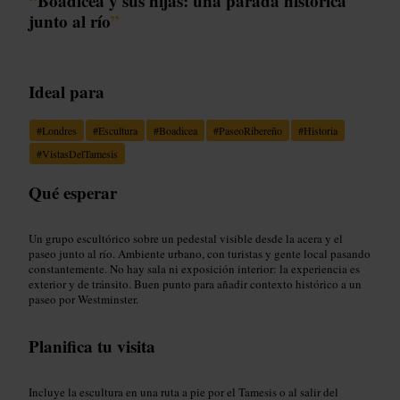
“
Boadicea y sus hijas: una parada histórica
junto al río
”
Ideal para
#
Londres
#
Escultura
#
Boadicea
#
PaseoRibereño
#
Historia
#
VistasDelTamesis
Qué esperar
Un grupo escultórico sobre un pedestal visible desde la acera y el
paseo junto al río. Ambiente urbano, con turistas y gente local pasando
constantemente. No hay sala ni exposición interior: la experiencia es
exterior y de tránsito. Buen punto para añadir contexto histórico a un
paseo por Westminster.
Planifica tu visita
Incluye la escultura en una ruta a pie por el Tamesis o al salir del