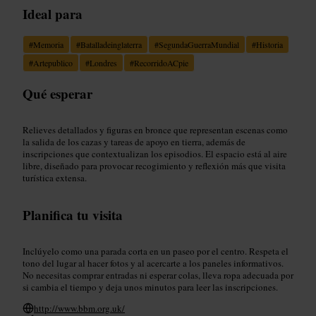
Ideal para
#
Memoria
#
Batalladeinglaterra
#
SegundaGuerraMundial
#
Historia
#
Artepublico
#
Londres
#
RecorridoACpie
Qué esperar
Relieves detallados y figuras en bronce que representan escenas como
la salida de los cazas y tareas de apoyo en tierra, además de
inscripciones que contextualizan los episodios. El espacio está al aire
libre, diseñado para provocar recogimiento y reflexión más que visita
turística extensa.
Planifica tu visita
Inclúyelo como una parada corta en un paseo por el centro. Respeta el
tono del lugar al hacer fotos y al acercarte a los paneles informativos.
No necesitas comprar entradas ni esperar colas, lleva ropa adecuada por
si cambia el tiempo y deja unos minutos para leer las inscripciones.
http://www.bbm.org.uk/