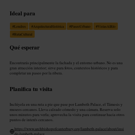
Ideal para
#
Londres
#
ArquitecturaHistórica
#
PaseoUrbano
#
VistasAlRío
#
RutaCultural
Qué esperar
Encontrarás principalmente la fachada y el entorno urbano. No es una
gran atracción interior; sirve para fotos, contextos históricos y para
completar un paseo por la ribera.
Planifica tu visita
Inclúyela en una ruta a pie que pase por Lambeth Palace, el Támesis y
museos cercanos. Lleva calzado cómodo y una cámara. Reserva solo
unos minutos para verla; aprovecha la visita para continuar hacia otros
puntos de interés cercanos.
https://www.archbishopofcanterbury.org/lambeth-palace/about/insi
de-lambeth-palace