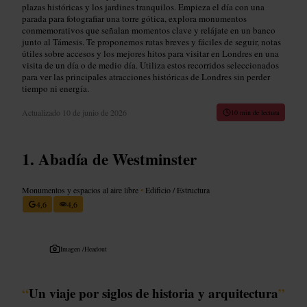
plazas históricas y los jardines tranquilos. Empieza el día con una
parada para fotografiar una torre gótica, explora monumentos
conmemorativos que señalan momentos clave y relájate en un banco
junto al Támesis. Te proponemos rutas breves y fáciles de seguir, notas
útiles sobre accesos y los mejores hitos para visitar en Londres en una
visita de un día o de medio día. Utiliza estos recorridos seleccionados
para ver las principales atracciones históricas de Londres sin perder
tiempo ni energía.
Actualizado
10 de junio de 2026
10 min de lectura
Abadía de Westminster
Monumentos y espacios al aire libre
•
Edificio / Estructura
4,6
4,6
Imagen /
Headout
“
Un viaje por siglos de historia y arquitectura
”