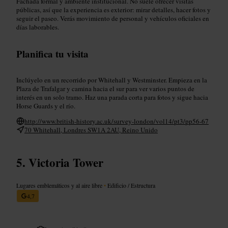
Fachada formal y ambiente institucional. No suele ofrecer visitas
públicas, así que la experiencia es exterior: mirar detalles, hacer fotos y
seguir el paseo. Verás movimiento de personal y vehículos oficiales en
días laborables.
Planifica tu visita
Inclúyelo en un recorrido por Whitehall y Westminster. Empieza en la
Plaza de Trafalgar y camina hacia el sur para ver varios puntos de
interés en un solo tramo. Haz una parada corta para fotos y sigue hacia
Horse Guards y el río.
http://www.british-history.ac.uk/survey-london/vol14/pt3/pp56-67
70 Whitehall, Londres SW1A 2AU, Reino Unido
Victoria Tower
Lugares emblemáticos y al aire libre
•
Edificio / Estructura
4,7