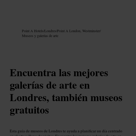
Imagen /
Google AI
Point A Hotels
/
Londres
/
Point A London, Westminster
/
Museos y galerías de arte
Encuentra las mejores
galerías de arte en
Londres, también museos
gratuitos
Esta guía de museos de Londres te ayuda a planificar un día centrado
en el arte y lleno de visitas. Encuentra las mejores galerías de arte en