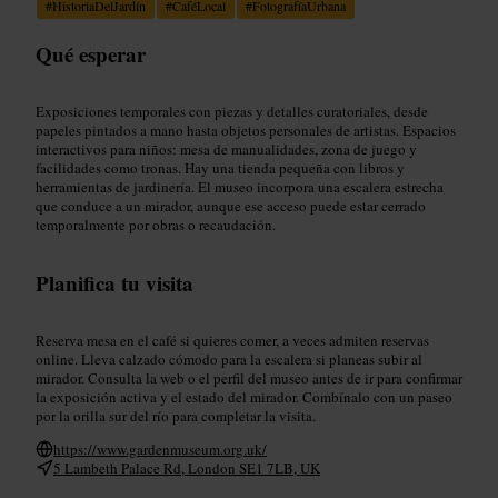
#
HistoriaDelJardín
#
CaféLocal
#
FotografíaUrbana
Qué esperar
Exposiciones temporales con piezas y detalles curatoriales, desde
papeles pintados a mano hasta objetos personales de artistas. Espacios
interactivos para niños: mesa de manualidades, zona de juego y
facilidades como tronas. Hay una tienda pequeña con libros y
herramientas de jardinería. El museo incorpora una escalera estrecha
que conduce a un mirador, aunque ese acceso puede estar cerrado
temporalmente por obras o recaudación.
Planifica tu visita
Reserva mesa en el café si quieres comer, a veces admiten reservas
online. Lleva calzado cómodo para la escalera si planeas subir al
mirador. Consulta la web o el perfil del museo antes de ir para confirmar
la exposición activa y el estado del mirador. Combínalo con un paseo
por la orilla sur del río para completar la visita.
https://www.gardenmuseum.org.uk/
5 Lambeth Palace Rd, London SE1 7LB, UK