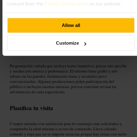
consent from the
Cookie Declaration
on our website.
Ideal para
Allow all
#
Teatro
#
Arteurbano
#
Experienciasinteractivas
#
Vidanocturna
#
Cultura
#
Fotografía
Customize
Qué esperar
Programación variada que incluye teatro inmersivo, piezas site-specific
y noches con música y performance. El entorno tiene grafiti y arte
urbano en las paredes, iluminación tenue y recorridos poco
convencionales. Algunas producciones piden participación del
público o incluyen escenas intensas, por eso conviene revisar las
advertencias de cada espectáculo.
Planifica tu visita
Compra entradas con antelación para los montajes más solicitados y
comprueba la edad mínima o avisos de contenido. Lleva calzado
cómodo y ropa que no te importe ensuciar, porque hay zonas con suelo