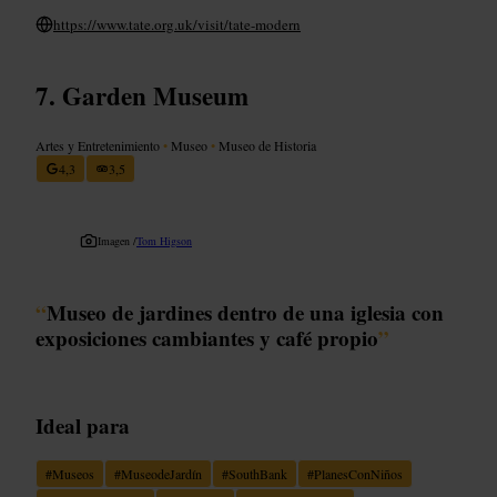
https://www.tate.org.uk/visit/tate-modern
Garden Museum
Artes y Entretenimiento
•
Museo
•
Museo de Historia
4,3
3,5
Imagen /
Tom Higson
“
Museo de jardines dentro de una iglesia con
exposiciones cambiantes y café propio
”
Ideal para
#
Museos
#
MuseodeJardín
#
SouthBank
#
PlanesConNiños