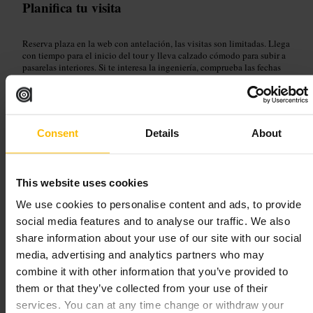
Planifica tu visita
Reserva plaza en la web con antelación, las visitas son limitadas. Llega
con tiempo para el inicio del tour y lleva calzado cómodo para subir a
pasarelas interiores. Si te interesa la ingeniería, comprueba las fechas
con demostración en marcha para aprovechar la experiencia.
https://www.testingworks.org.uk/
99 Southwark St, London SE1 0JF, UK
Consent
Details
About
The Vaults London
This website uses cookies
Arte y entretenimiento
•
Sala de artes escénicas
•
Teatro
4,6
3,8
We use cookies to personalise content and ads, to provide
social media features and to analyse our traffic. We also
share information about your use of our site with our social
Imagen /
www.thevaults.london
media, advertising and analytics partners who may
combine it with other information that you’ve provided to
them or that they’ve collected from your use of their
“
Teatro bajo las vías, arte en cada arco
”
services. You can at any time change or withdraw your