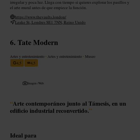
irregular y poca luz. Llega con tiempo si quieres explorar los pasillos y
el arte mural antes de que empiece la función.
https://www.thevaults.london/
Leake St, Londres SE1 7NN, Reino Unido
Tate Modern
Artes y entretenimiento
•
Artes y entretenimiento
•
Museo
4,5
4,5
Imagen /
Web
“
Arte contemporáneo junto al Támesis, en un
edificio industrial reconvertido.
”
Ideal para