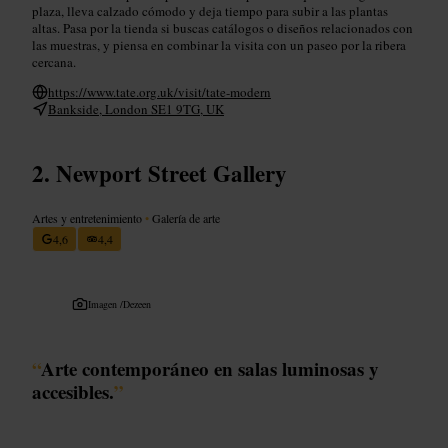
plaza, lleva calzado cómodo y deja tiempo para subir a las plantas
altas. Pasa por la tienda si buscas catálogos o diseños relacionados con
las muestras, y piensa en combinar la visita con un paseo por la ribera
cercana.
https://www.tate.org.uk/visit/tate-modern
Bankside, London SE1 9TG, UK
Newport Street Gallery
Artes y entretenimiento
•
Galería de arte
4,6
4,4
Imagen /
Dezeen
“
Arte contemporáneo en salas luminosas y
accesibles.
”