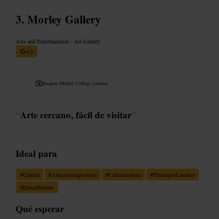
Morley Gallery
Arts and Entertainment
•
Art Gallery
4,6
Imagen /
Morley College London
“
Arte cercano, fácil de visitar
”
Ideal para
#
Galería
#
Artecontemporáneo
#
Culturaurbana
#
PlanesporLondres
#
Descubrirarte
Qué esperar