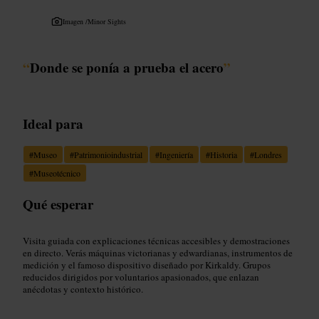
Imagen /
Minor Sights
“
Donde se ponía a prueba el acero
”
Ideal para
#
Museo
#
Patrimonioindustrial
#
Ingeniería
#
Historia
#
Londres
#
Museotécnico
Qué esperar
Visita guiada con explicaciones técnicas accesibles y demostraciones
en directo. Verás máquinas victorianas y edwardianas, instrumentos de
medición y el famoso dispositivo diseñado por Kirkaldy. Grupos
reducidos dirigidos por voluntarios apasionados, que enlazan
anécdotas y contexto histórico.