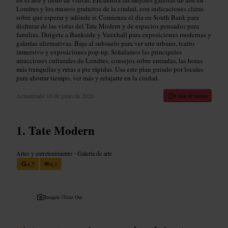
Londres y los museos gratuitos de la ciudad, con indicaciones claras
sobre qué esperar y adónde ir. Comienza el día en South Bank para
disfrutar de las vistas del Tate Modern y de espacios pensados para
familias. Dirígete a Bankside y Vauxhall para exposiciones modernas y
galerías alternativas. Baja al subsuelo para ver arte urbano, teatro
inmersivo y exposiciones pop-up. Señalamos las principales
atracciones culturales de Londres, consejos sobre entradas, las horas
más tranquilas y rutas a pie rápidas. Usa este plan guiado por locales
para ahorrar tiempo, ver más y relajarte en la ciudad.
Actualizado
10 de junio de 2026
8 min de lectura
Tate Modern
Artes y entretenimiento
•
Galería de arte
4,5
4,1
Imagen /
Time Out