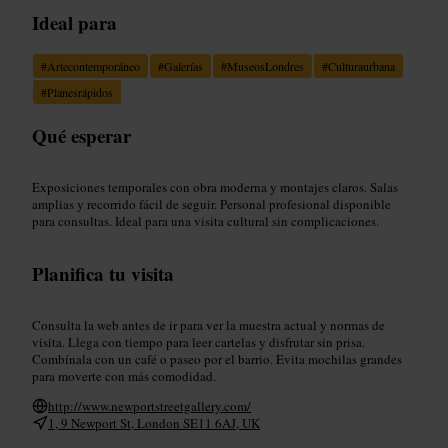
Ideal para
#
Artecontemporáneo
#
Galerías
#
MuseosLondres
#
Culturaurbana
#
Planesrápidos
Qué esperar
Exposiciones temporales con obra moderna y montajes claros. Salas
amplias y recorrido fácil de seguir. Personal profesional disponible
para consultas. Ideal para una visita cultural sin complicaciones.
Planifica tu visita
Consulta la web antes de ir para ver la muestra actual y normas de
visita. Llega con tiempo para leer cartelas y disfrutar sin prisa.
Combínala con un café o paseo por el barrio. Evita mochilas grandes
para moverte con más comodidad.
http://www.newportstreetgallery.com/
1, 9 Newport St, London SE11 6AJ, UK