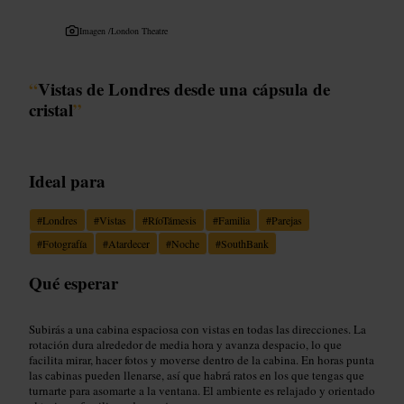
Imagen /
London Theatre
“
Vistas de Londres desde una cápsula de
cristal
”
Ideal para
#
Londres
#
Vistas
#
RíoTámesis
#
Familia
#
Parejas
#
Fotografía
#
Atardecer
#
Noche
#
SouthBank
Qué esperar
Subirás a una cabina espaciosa con vistas en todas las direcciones. La
rotación dura alrededor de media hora y avanza despacio, lo que
facilita mirar, hacer fotos y moverse dentro de la cabina. En horas punta
las cabinas pueden llenarse, así que habrá ratos en los que tengas que
turnarte para asomarte a la ventana. El ambiente es relajado y orientado