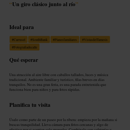
“
Un giro clásico junto al río
”
Ideal para
#
Carrusel
#
SouthBank
#
Planesfamiliares
#
VistasdelTamesis
#
Fotografiadecalle
Qué esperar
Una atracción al aire libre con caballos tallados, luces y música
tradicional. Ambiente familiar y turístico, filas breves en días
tranquilos. No es una gran feria, es una parada entretenida que
funciona bien para niños y para fotos rápidas.
Planifica tu visita
Úsalo como parte de un paseo por la ribera: empieza por la mañana si
buscas tranquilidad. Lleva cámara para fotos cercanas y algo de
efectivo por si aceptan solo monedas. Combínalo con cafeterías y