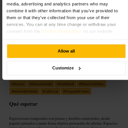
media, advertising and analytics partners who may
4,3
3,5
combine it with other information that you’ve provided to
them or that they’ve collected from your use of their
Imagen /
Tom Higson
services. You can at any time change or withdraw your
consent from the
Cookie Declaration
on our website.
“
Museo de jardines dentro de una iglesia con
exposiciones cambiantes y café propio
”
Allow all
Customize
Ideal para
#
Museos
#
MuseodeJardín
#
SouthBank
#
PlanesConNiños
#
HistoriaDelJardín
#
CaféLocal
#
FotografíaUrbana
Qué esperar
Exposiciones temporales con piezas y detalles curatoriales, desde
papeles pintados a mano hasta objetos personales de artistas. Espacios
interactivos para niños: mesa de manualidades, zona de juego y