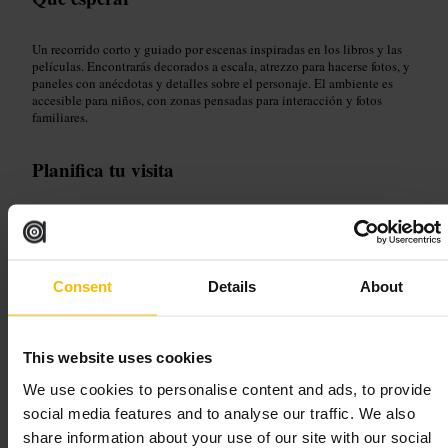
Un recorrido corto y guiado por escenas inspiradas en los libros y las
películas. Encontrarás decorados a escala, atrezzo para hacerse fotos, y
paneles con anécdotas y detalles sobre el personaje. El ambiente es
accesible para niños, con zonas pensadas para interacción y fotos
familiares.
Planifica tu visita
Reserva las entradas con antelación para evitar esperas en taquilla.
Llega con tiempo para hacer fotos con calma y deja espacio en la
mochila para algún recuerdo. Si vas con niños, lleva agua y una muda
ligera por si quieren jugar con los elementos del espacio.
Consent
Details
About
https://www.paddingtonbearexperience.com/
Riverside Building, County Hall, Westminster Bridge Rd, London S
E1 7PB, UK
This website uses cookies
We use cookies to personalise content and ads, to provide
Garden Museum
social media features and to analyse our traffic. We also
share information about your use of our site with our social
Artes y Entretenimiento
•
Museo
•
Museo de Historia