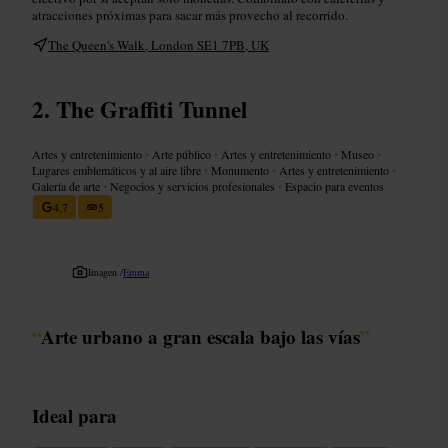
atracciones próximas para sacar más provecho al recorrido.
The Queen's Walk, London SE1 7PB, UK
The Graffiti Tunnel
Artes y entretenimiento
•
Arte público
•
Artes y entretenimiento
•
Museo
•
Lugares emblemáticos y al aire libre
•
Monumento
•
Artes y entretenimiento
•
Galería de arte
•
Negocios y servicios profesionales
•
Espacio para eventos
4,7
5
Imagen /
Emma
“
Arte urbano a gran escala bajo las vías
”
Ideal para