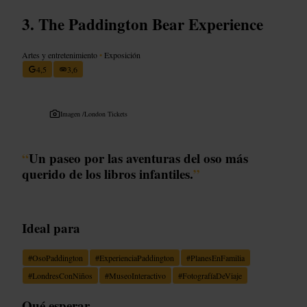
The Paddington Bear Experience
Artes y entretenimiento
•
Exposición
4,5
3,6
Imagen /
London Tickets
“
Un paseo por las aventuras del oso más
querido de los libros infantiles.
”
Ideal para
#
OsoPaddington
#
ExperienciaPaddington
#
PlanesEnFamilia
#
LondresConNiños
#
MuseoInteractivo
#
FotografíaDeViaje
Qué esperar