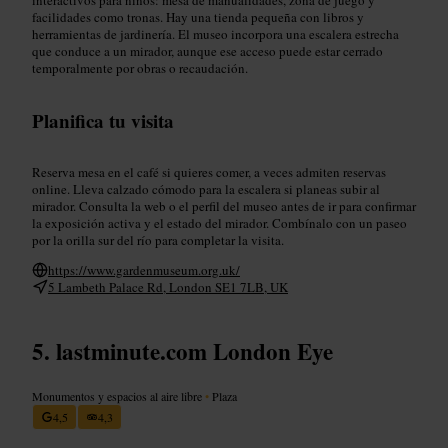
facilidades como tronas. Hay una tienda pequeña con libros y
herramientas de jardinería. El museo incorpora una escalera estrecha
que conduce a un mirador, aunque ese acceso puede estar cerrado
temporalmente por obras o recaudación.
Planifica tu visita
Reserva mesa en el café si quieres comer, a veces admiten reservas
online. Lleva calzado cómodo para la escalera si planeas subir al
mirador. Consulta la web o el perfil del museo antes de ir para confirmar
la exposición activa y el estado del mirador. Combínalo con un paseo
por la orilla sur del río para completar la visita.
https://www.gardenmuseum.org.uk/
5 Lambeth Palace Rd, London SE1 7LB, UK
lastminute.com London Eye
Monumentos y espacios al aire libre
•
Plaza
4,5
4,3