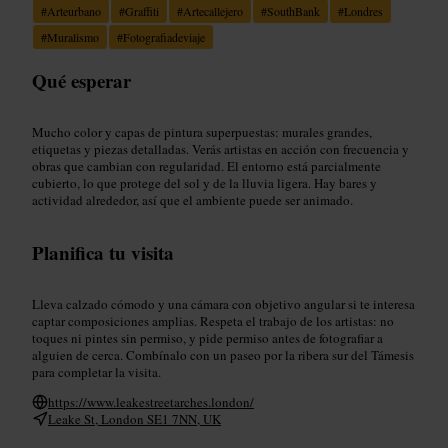
#
Arteurbano
#
Graffiti
#
Artecallejero
#
SouthBank
#
Londres
#
Muralismo
#
Fotografiadeviaje
Qué esperar
Mucho color y capas de pintura superpuestas: murales grandes,
etiquetas y piezas detalladas. Verás artistas en acción con frecuencia y
obras que cambian con regularidad. El entorno está parcialmente
cubierto, lo que protege del sol y de la lluvia ligera. Hay bares y
actividad alrededor, así que el ambiente puede ser animado.
Planifica tu visita
Lleva calzado cómodo y una cámara con objetivo angular si te interesa
captar composiciones amplias. Respeta el trabajo de los artistas: no
toques ni pintes sin permiso, y pide permiso antes de fotografiar a
alguien de cerca. Combínalo con un paseo por la ribera sur del Támesis
para completar la visita.
https://www.leakestreetarches.london/
Leake St, London SE1 7NN, UK