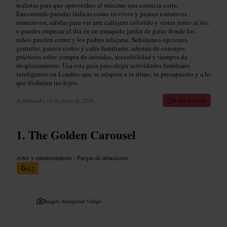
realistas para que aproveches al máximo una estancia corta.
Encontrarás paradas lúdicas como tiovivos y paseos narrativos
inmersivos, salidas para ver arte callejero colorido y vistas junto al río,
o puedes empezar el día en un tranquilo jardín de patio donde los
niños pueden correr y los padres relajarse. Señalamos opciones
gratuitas, paseos cortos y cafés familiares, además de consejos
prácticos sobre compra de entradas, accesibilidad y tiempos de
desplazamiento. Usa esta guía para elegir actividades familiares
inteligentes en Londres que se adapten a tu ritmo, tu presupuesto y a lo
que disfrutan tus hijos.
Actualizado
10 de junio de 2026
6 min de lectura
The Golden Carousel
Artes y entretenimiento
•
Parque de atracciones
4,2
Imagen /
Hampstead Village