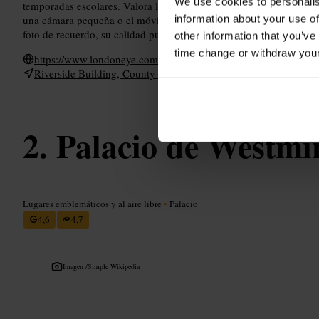
We use cookies to personalis
temporadas escolares. Valora la opción de champagne si quieres u
information about your use of
una cámara pequeña o el móvil bien cargado y limpia la lente antes 
foto de recuerdo, su calidad puede variar.
other information that you’ve
time change or withdraw you
https://www.londoneye.com/
Riverside Building, County Hall, London SE1 7PB, UK
Palacio de Westmi
Lugares emblemáticos y al aire libre
•
Palacio
4,6
4,7
Imagen /
Simple Wikipedia