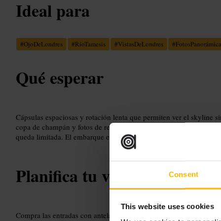
Ideal para
#
OjoDeLondres
#
RíoTamesis
#
VistasDeLondres
#
FotosPanorámica
Qué esperar
Cápsulas espaciosas y rotación lenta que permiten ver el skyline s
copa de champán y fotos de recuerdo. En días claros la visibilidad
queda limitada. El embarque es ordenado y la experiencia se sien
Planifica tu visita
Consent
This website uses cookies
Compra las entradas con antelación para evitar colas largas, espe