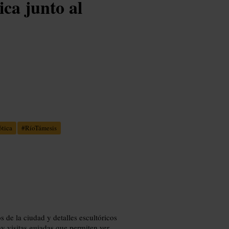
ca junto al
ótica
#
RíoTámesis
 de la ciudad y detalles escultóricos
ay visitas guiadas que permiten ver