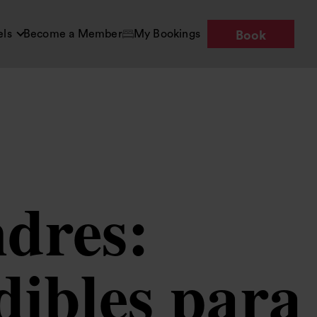
els
Become a Member
My Bookings
Book
dres:
dibles para