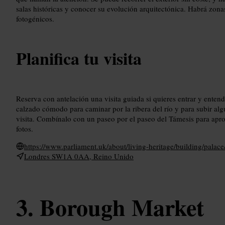
salas históricas y conocer su evolución arquitectónica. Habrá zo
fotogénicos.
Planifica tu visita
Reserva con antelación una visita guiada si quieres entrar y entende
calzado cómodo para caminar por la ribera del río y para subir algu
visita. Combínalo con un paseo por el paseo del Támesis para apro
fotos.
https://www.parliament.uk/about/living-heritage/building/palace
Londres SW1A 0AA, Reino Unido
Borough Market