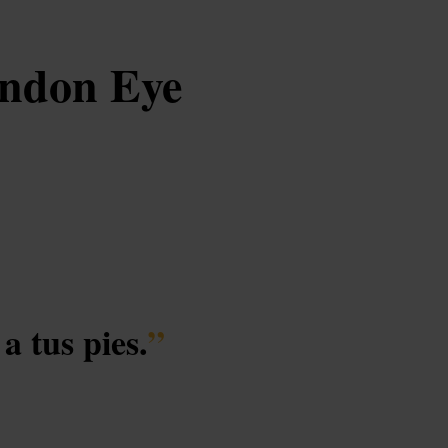
ondon Eye
a tus pies.
”