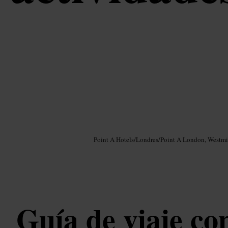
Imagen /
Google AI
Point A Hotels
/
Londres
/
Point A London, Westmi
Guía de viaje c