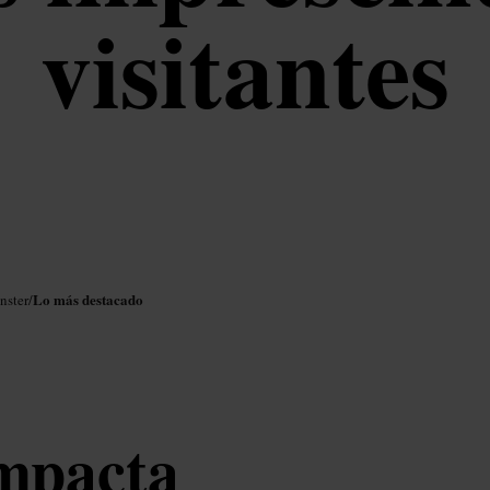
visitantes
Lo más destacado
nster
/
ompacta