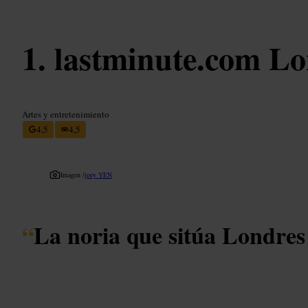
lastminute.com L
Artes y entretenimiento
4,5
4,5
Imagen /
joey YEN
“
La noria que sitúa Londres 