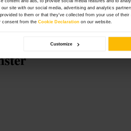
e content and ads, to provide social media features and to analy
na experiencia más tranquila. Lleva
 our site with our social media, advertising and analytics partn
de subir. Decide si te interesa la
 provided to them or that they’ve collected from your use of thei
r consent from the
Cookie Declaration
on our website.
Customize
nster