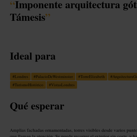
“
Imponente arquitectura góti
Támesis
”
Ideal para
#
Londres
#
PalacioDeWestminster
#
TorreElizabeth
#
ArquitecturaG
#
TurismoHistórico
#
VistasLondres
Qué esperar
Amplias fachadas ornamentadas, torres visibles desde varios puntos
que llaman la atención. Se puede recorrer el exterior sin coste, y h