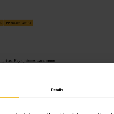
s
#
PlanesEnFamilia
in prisas. Hay opciones extra, como
 es muy buena; con nubes la vista
te segura y cómoda.
Details
cialmente en fines de semana y