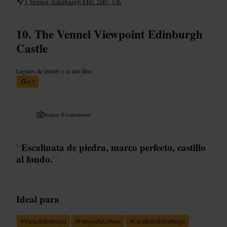
1 Vennel, Edinburgh EH1 2HU, UK
The Vennel Viewpoint Edinburgh
Castle
Lugares de interés y al aire libre
4,7
Imagen /
Locationscout
“
Escalinata de piedra, marco perfecto, castillo
al fondo.
”
Ideal para
#
VistasEdimburgo
#
FotografíaUrbana
#
CastilloDeEdimburgo