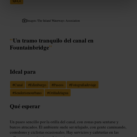
4,4
Imagen /
The Inland Waterways Association
“
Un tramo tranquilo del canal en
Fountainbridge
”
Ideal para
#
Canal
#
Edimburgo
#
Paseos
#
Fotografiadeviaje
#
Senderismourbano
#
Orilladelagua
Qué esperar
Un paseo sencillo por la orilla del canal, con zonas para sentarse y
barcos atracados. El ambiente suele ser relajado, con gente caminando,
corredores y ciclistas ocasionales. Hay servicios y cafeterías en las