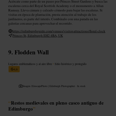
Acércate como parte de un paseo por Princes Street Gardens y busca las
escaleras cerca del Royal Scottish Academy o el monumento a Allan
Ramsay. Lleva cámara y calzado cómodo para bajar las escaleras. Si
visitas en época de plantación, presta atención al trabajo de los
jardineros, es parte del interés. Combínalo con una parada en las
galerías cercanas para aprovechar el recorrido.
https://edinburghguide.com/venues/visitor-attractions/floral-clock
Princes St, Edinburgh EH2 4BA, UK
Flodden Wall
Lugares emblemáticos y al aire libre
•
Sitio histórico y protegido
4,6
Imagen /
ZenscapePhoto | Edinburgh Photographer · In stock
“
Restos medievales en pleno casco antiguo de
Edimburgo
”