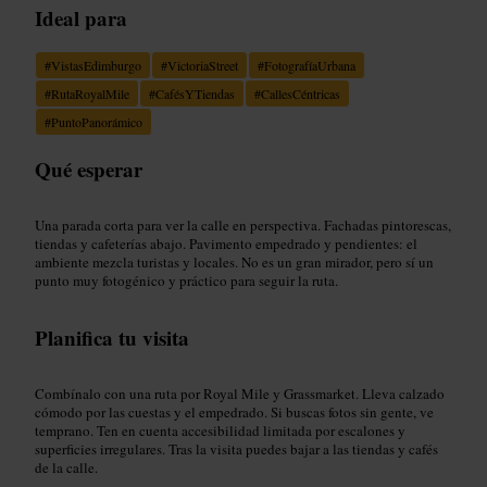
Ideal para
#
VistasEdimburgo
#
VictoriaStreet
#
FotografíaUrbana
#
RutaRoyalMile
#
CafésYTiendas
#
CallesCéntricas
#
PuntoPanorámico
Qué esperar
Una parada corta para ver la calle en perspectiva. Fachadas pintorescas,
tiendas y cafeterías abajo. Pavimento empedrado y pendientes: el
ambiente mezcla turistas y locales. No es un gran mirador, pero sí un
punto muy fotogénico y práctico para seguir la ruta.
Planifica tu visita
Combínalo con una ruta por Royal Mile y Grassmarket. Lleva calzado
cómodo por las cuestas y el empedrado. Si buscas fotos sin gente, ve
temprano. Ten en cuenta accesibilidad limitada por escalones y
superficies irregulares. Tras la visita puedes bajar a las tiendas y cafés
de la calle.