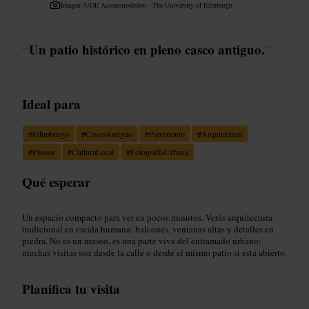
Imagen /
UOE Accommodation - The University of Edinburgh
“
Un patio histórico en pleno casco antiguo.
”
Ideal para
#
Edimburgo
#
CascoAntiguo
#
Patrimonio
#
Arquitectura
#
Paseos
#
CulturaLocal
#
FotografíaUrbana
Qué esperar
Un espacio compacto para ver en pocos minutos. Verás arquitectura
tradicional en escala humana: balcones, ventanas altas y detalles en
piedra. No es un museo, es una parte viva del entramado urbano;
muchas visitas son desde la calle o desde el mismo patio si está abierto.
Planifica tu visita