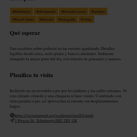
#
Edimburgo
#
Monumento
#
PoesíaEscocesa
#
Jardines
#
PaseoUrbano
#
Historia
#
Fotografía
#
Vistas
Qué esperar
Una escultura sobre pedestal en un entorno ajardinado. Detalles
legibles desde cerca, suelo plano y bancos alrededor. Ambiente
tranquilo la mayor parte del día, con tránsito de paseantes y runners.
Planifica tu visita
Inclúyelo en un recorrido a pie por los jardines y las calles cercanas. Ve
con calzado cómodo y una chaqueta si hace viento. Combínalo con
otras paradas a pie, así aprovechas el entorno sin desplazamientos
largos.
https://victorianweb.org/sculpture/steell/6.html
3 Princes St., Edinburgh EH2 2EJ, UK