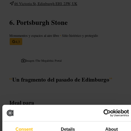
46 Victoria St, Edinburgh EH1 2JW, UK
Portsburgh Stone
Monumentos y espacios al aire libre
•
Sitio histórico y protegido
4,3
Imagen /
The Megalithic Portal
“
Un fragmento del pasado de Edimburgo
”
Ideal para
#
HistoriaEdimburgo
#
Patrimonio
#
PaseosUrbanos
#
Curiosidades
#
RinconesHistóricos
Consent
Details
About