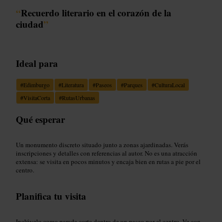
“
Recuerdo literario en el corazón de la
ciudad
”
Ideal para
#
Edimburgo
#
Literatura
#
Paseos
#
Parques
#
CulturaLocal
#
VisitaCorta
#
RutasUrbanas
Qué esperar
Un monumento discreto situado junto a zonas ajardinadas. Verás
inscripciones y detalles con referencias al autor. No es una atracción
extensa: se visita en pocos minutos y encaja bien en rutas a pie por el
centro.
Planifica tu visita
Inclúyelo como parada corta dentro de un paseo por el centro. Ve con