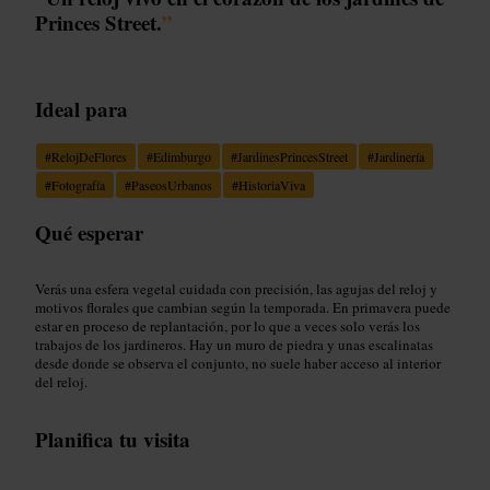
Princes Street.
”
Ideal para
#
RelojDeFlores
#
Edimburgo
#
JardinesPrincesStreet
#
Jardinería
#
Fotografía
#
PaseosUrbanos
#
HistoriaViva
Qué esperar
Verás una esfera vegetal cuidada con precisión, las agujas del reloj y
motivos florales que cambian según la temporada. En primavera puede
estar en proceso de replantación, por lo que a veces solo verás los
trabajos de los jardineros. Hay un muro de piedra y unas escalinatas
desde donde se observa el conjunto, no suele haber acceso al interior
del reloj.
Planifica tu visita