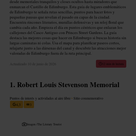
desde memoriales tranquilos y closes ocultos hasta miradores que
enmarcan el Castillo de Edimburgo. Esta guía de lugares emblemáticos
de Edimburgo te señala rutas sencillas, puntos para hacer fotos y
pequeñas pausas que revelan el pasado en capas de la ciudad.
Encuentra rincones literarios, murallas defensivas y un reloj floral que
cambia cada año. Empieza el día en puntos céntricos que enlazan los
callejones del Casco Antiguo con Princes Street Gardens. La guía
destaca las mejores cosas que hacer en Edimburgo si buscas historia sin
largas caminatas ni colas. Usa el mapa para planificar paseos cortos,
relajarte junto a las dársenas del canal y descubrir las atracciones mejor
valoradas de Edimburgo fuera de la ruta principal.
Actualizado
10 de junio de 2026
12 min de lectura
Robert Louis Stevenson Memorial
Puntos de interés y actividades al aire libre
•
Sitio conmemorativo
4,3
3
Imagen /
The Literary Tourist