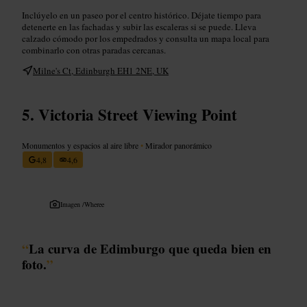
Inclúyelo en un paseo por el centro histórico. Déjate tiempo para
detenerte en las fachadas y subir las escaleras si se puede. Lleva
calzado cómodo por los empedrados y consulta un mapa local para
combinarlo con otras paradas cercanas.
Milne's Ct, Edinburgh EH1 2NE, UK
Victoria Street Viewing Point
Monumentos y espacios al aire libre
•
Mirador panorámico
4,8
4,6
Imagen /
Wheree
“
La curva de Edimburgo que queda bien en
foto.
”