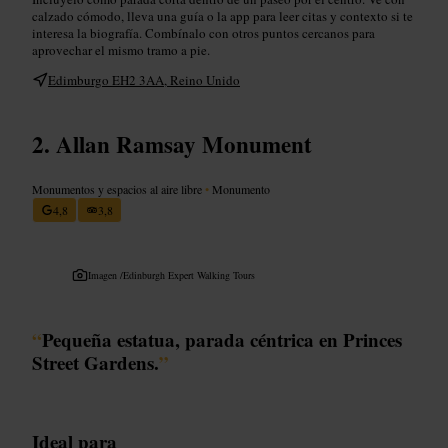
calzado cómodo, lleva una guía o la app para leer citas y contexto si te
interesa la biografía. Combínalo con otros puntos cercanos para
aprovechar el mismo tramo a pie.
Edimburgo EH2 3AA, Reino Unido
Allan Ramsay Monument
Monumentos y espacios al aire libre
•
Monumento
4,8
3,8
Imagen /
Edinburgh Expert Walking Tours
“
Pequeña estatua, parada céntrica en Princes
Street Gardens.
”
Ideal para