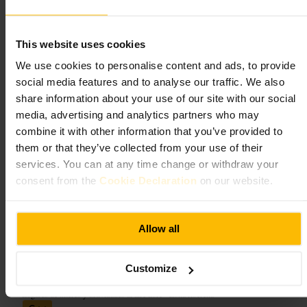
Qué esperar
This website uses cookies
Un elemento de piedra de tamaño reducido con desgaste por el tiempo,
integrado en un jardín público. No es una gran atracción, sino un
We use cookies to personalise content and ads, to provide
punto de interés para una breve visita y para quienes buscan capas
históricas en la ciudad.
social media features and to analyse our traffic. We also
share information about your use of our site with our social
Planifica tu visita
media, advertising and analytics partners who may
combine it with other information that you’ve provided to
them or that they’ve collected from your use of their
Visítala como parte de un paseo por el casco antiguo. Lleva calzado
cómodo para calles empedradas y, si te interesa el contexto, consulta
services. You can at any time change or withdraw your
una guía local o una app de historia para entender su papel en la
consent from the
Cookie Declaration
on our website.
ciudad. Respeta el entorno y evita pisar las zonas ajardinadas.
http://www.megalithic.co.uk/article.php?sid=30769
Geddes Garden, Lady Wynd, Edinburgh EH1 2JA, UK
Allow all
Lochrin Basin
Customize
Lugares de interés y actividades al aire libre
•
Zona ribereña