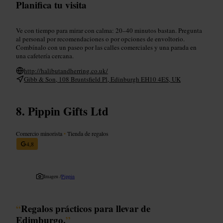
Planifica tu visita
Ve con tiempo para mirar con calma: 20–40 minutos bastan. Pregunta
al personal por recomendaciones o por opciones de envoltorio.
Combínalo con un paseo por las calles comerciales y una parada en
una cafetería cercana.
http://halibutandherring.co.uk/
Gibb & Son, 108 Bruntsfield Pl, Edinburgh EH10 4ES, UK
Pippin Gifts Ltd
Comercio minorista
•
Tienda de regalos
4,8
Imagen /
Pippin
“
Regalos prácticos para llevar de
Edimburgo.
”