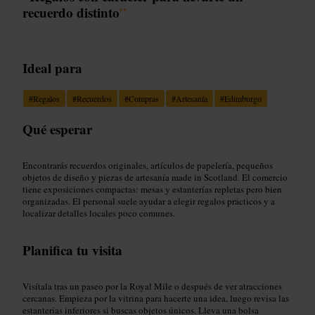
recuerdo distinto
”
Ideal para
#
Regalos
#
Recuerdos
#
Compras
#
Artesanía
#
Edimburgo
Qué esperar
Encontrarás recuerdos originales, artículos de papelería, pequeños
objetos de diseño y piezas de artesanía made in Scotland. El comercio
tiene exposiciones compactas: mesas y estanterías repletas pero bien
organizadas. El personal suele ayudar a elegir regalos prácticos y a
localizar detalles locales poco comunes.
Planifica tu visita
Visítala tras un paseo por la Royal Mile o después de ver atracciones
cercanas. Empieza por la vitrina para hacerte una idea, luego revisa las
estanterías inferiores si buscas objetos únicos. Lleva una bolsa