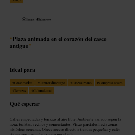
Imagen /
Rightmove
“
Plaza animada en el corazón del casco
antiguo
”
Ideal para
#
Grassmarket
#
CentroEdimburgo
#
PaseoUrbano
#
ComprasLocales
#
Terrazas
#
CulturaLocal
Qué esperar
Calles empedradas y terrazas al aire libre. Ambiente variado según la
hora: turistas, vecinos y comerciantes. Vistas parciales hacia zonas
históricas cercanas. Ofrece acceso directo a tiendas pequeñas y cafés
sin ser una atracción extensa por sí sola.