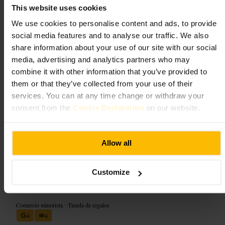
This website uses cookies
Pequeña selección curada de papelería creativa, tarjetas originales y
We use cookies to personalise content and ads, to provide
objetos de diseño. Encontrarás marcas independientes y artículos aptos
social media features and to analyse our traffic. We also
para maleta. Montaje cuidado en estantes compactos, ideal para
share information about your use of our site with our social
explorar con calma.
media, advertising and analytics partners who may
combine it with other information that you’ve provided to
Planifica tu visita
them or that they’ve collected from your use of their
services. You can at any time change or withdraw your
Ve con tiempo para curiosear las secciones y comparar tarjetas. Lleva
consent from the
Cookie Declaration
on our website.
una bolsa pequeña, así podrás probar varios objetos sin cargar
demasiado. Pregunta al personal por makers locales si buscas algo
específico. Combínalo con un café cercano para continuar la ruta.
http://www.papertiger.co.uk/
Allow all
6a Stafford St, Edinburgh EH3 7AU, UK
Customize
halibut & herring
Comercio minorista
•
Tienda de regalos
4
4