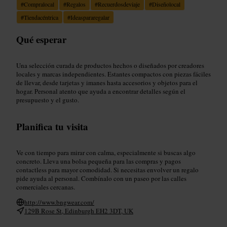
#
Compralocal
#
Regalos
#
Recuerdosdeviaje
#
Diseñolocal
#
Tiendacéntrica
#
Ideaspararegalar
Qué esperar
Una selección curada de productos hechos o diseñados por creadores
locales y marcas independientes. Estantes compactos con piezas fáciles
de llevar, desde tarjetas y imanes hasta accesorios y objetos para el
hogar. Personal atento que ayuda a encontrar detalles según el
presupuesto y el gusto.
Planifica tu visita
Ve con tiempo para mirar con calma, especialmente si buscas algo
concreto. Lleva una bolsa pequeña para las compras y pagos
contactless para mayor comodidad. Si necesitas envolver un regalo
pide ayuda al personal. Combínalo con un paseo por las calles
comerciales cercanas.
http://www.bngwear.com/
129B Rose St, Edinburgh EH2 3DT, UK