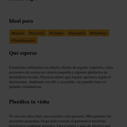
Ideal para
#
Regalos
#
Souvenirs
#
Compras
#
Haymarket
#
Edimburgo
#
Tiendaderegalos
Qué esperar
Estanterías ordenadas con objetos fáciles de regalar: tarjetería, velas,
accesorios de cocina en versión pequeña y algunos productos de
diseñadores locales. Personal atento que sugiere opciones según el
destinatario. Ambiente sencillo y accesible, sin grandes lujos ni
prendas voluminosas.
Planifica tu visita
Ve con una idea clara: una ocasión o una persona. Mira primero las
secciones pequeñas, luego pide consejo al personal si necesitas
envolver o combinar artículos. Lleva tarjeta y algo de efectivo por