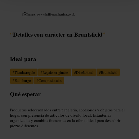
Imagen /
www.halibutandherring.co.uk
“
Detalles con carácter en Bruntsfield
”
Ideal para
#
Tiendasregalo
#
Regalosoriginales
#
Diseñolocal
#
Bruntsfield
#
Edimburgo
#
Compraslocales
Qué esperar
Productos seleccionados entre papelería, accesorios y objetos para el
hogar, con presencia de artículos de diseño local. Estanterías
organizadas y cambios frecuentes en la oferta, ideal para descubrir
piezas diferentes.