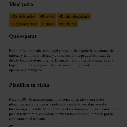
Ideal para
#
Tiendaderegalos
#
Papelería
#
Diseñoindependiente
#
Regalosoriginales
#
Tarjetas
#
Edimburgo
Qué esperar
Estanterías ordenadas con papel y objetos de papelería, secciones de
tarjetas y láminas artísticas, y una selección de pequeñas piezas de
diseño local e independiente. El ambiente invita a tocar materiales y
hojear productos, el personal suele ser atento y puede orientar sobre
opciones para regalos.
Planifica tu visita
Reserva 30–45 minutos para mirar con calma. Lleva una bolsa
plegable para las compras y pide recomendaciones al personal si
buscas algo concreto. Si compras tarjetas o láminas, revisa el embalaje
para el transporte y considera combinar la visita con un paseo por la
zona comercial cercana.
https://www.papertiger.co.uk/