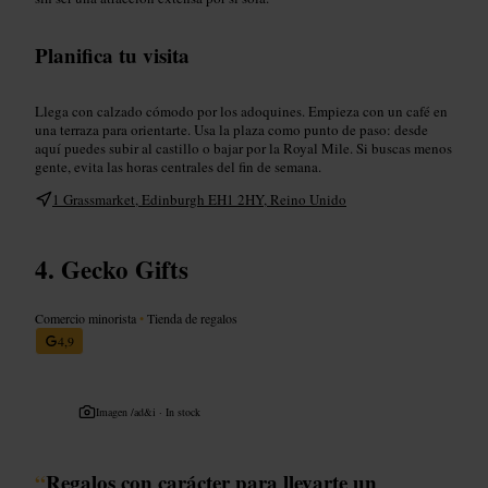
Planifica tu visita
Llega con calzado cómodo por los adoquines. Empieza con un café en
una terraza para orientarte. Usa la plaza como punto de paso: desde
aquí puedes subir al castillo o bajar por la Royal Mile. Si buscas menos
gente, evita las horas centrales del fin de semana.
1 Grassmarket, Edinburgh EH1 2HY, Reino Unido
Gecko Gifts
Comercio minorista
•
Tienda de regalos
4,9
Imagen /
ad&i · In stock
“
Regalos con carácter para llevarte un