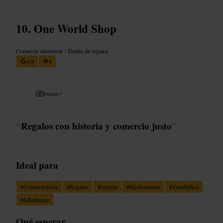
One World Shop
Comercio minorista
•
Tienda de regalos
4,9
4
Imagen /
“
Regalos con historia y comercio justo
”
Ideal para
#
Comerciojusto
#
Regalos
#
Joyería
#
Hechoamano
#
Tiendaética
#
Edimburgo
Qué esperar