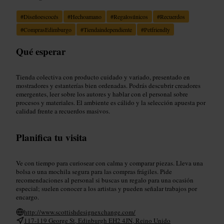
#
Diseñoescocés
#
Hechoamano
#
Regalosúnicos
#
Recuerdos
#
ComprasEdimburgo
#
Tiendaindependiente
#
Petfriendly
Qué esperar
Tienda colectiva con producto cuidado y variado, presentado en
mostradores y estanterías bien ordenadas. Podrás descubrir creadores
emergentes, leer sobre los autores y hablar con el personal sobre
procesos y materiales. El ambiente es cálido y la selección apuesta por
calidad frente a recuerdos masivos.
Planifica tu visita
Ve con tiempo para curiosear con calma y comparar piezas. Lleva una
bolsa o una mochila segura para las compras frágiles. Pide
recomendaciones al personal si buscas un regalo para una ocasión
especial; suelen conocer a los artistas y pueden señalar trabajos por
encargo.
http://www.scottishdesignexchange.com/
117-119 George St, Edinburgh EH2 4JN, Reino Unido