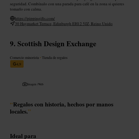
seguridad. Combínalo con una parada para café en la zona si quieres
tomarlo con calma.
https://pippingifts.com/
30 Haymarket Terrace, Edinburgh EH12 5JZ, Reino Unido
Scottish Design Exchange
Comercio minorista
•
Tienda de regalos
4,9
Imagen /
Web
“
Regalos con historia, hechos por manos
locales.
”
Ideal para