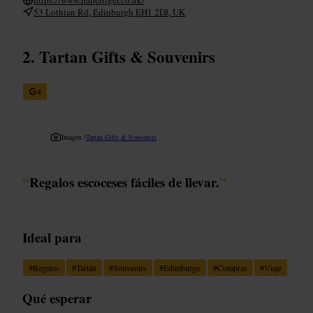
53 Lothian Rd, Edinburgh EH1 2DJ, UK
Tartan Gifts & Souvenirs
4
Imagen /
Tartan Gifts & Souvenirs
“
Regalos escoceses fáciles de llevar.
”
Ideal para
#
Regalos
#
Tartán
#
Souvenirs
#
Edimburgo
#
Compras
#
Viaje
Qué esperar