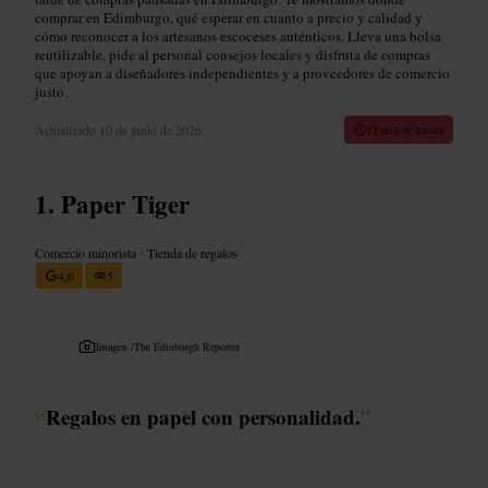
comprar en Edimburgo, qué esperar en cuanto a precio y calidad y
cómo reconocer a los artesanos escoceses auténticos. Lleva una bolsa
reutilizable, pide al personal consejos locales y disfruta de compras
que apoyan a diseñadores independientes y a proveedores de comercio
justo.
Actualizado
10 de junio de 2026
12 min de lectura
Paper Tiger
Comercio minorista
•
Tienda de regalos
4,6
5
Imagen /
The Edinburgh Reporter
“
Regalos en papel con personalidad.
”