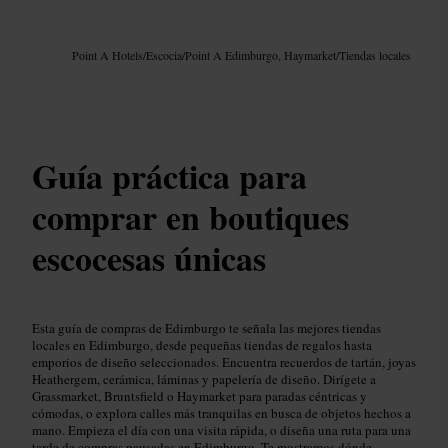
Imagen /
Google AI
Point A Hotels
/
Escocia
/
Point A Edimburgo, Haymarket
/
Tiendas locales
Guía práctica para
comprar en boutiques
escocesas únicas
Esta guía de compras de Edimburgo te señala las mejores tiendas
locales en Edimburgo, desde pequeñas tiendas de regalos hasta
emporios de diseño seleccionados. Encuentra recuerdos de tartán, joyas
Heathergem, cerámica, láminas y papelería de diseño. Dirígete a
Grassmarket, Bruntsfield o Haymarket para paradas céntricas y
cómodas, o explora calles más tranquilas en busca de objetos hechos a
mano. Empieza el día con una visita rápida, o diseña una ruta para una
tarde de compras pausadas en Edimburgo. Te mostramos dónde