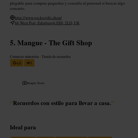
plegable para compras pequeñas y consulta al personal si buscas algo
concreto.
http://www.geckogifts.shop/
66 West Port, Edinburgh EH1 2LD, UK
Mangue - The Gift Shop
Comercio minorista
•
Tienda de recuerdos
4,8
5
Imagen /
Issuu
“
Recuerdos con estilo para llevar a casa.
”
Ideal para