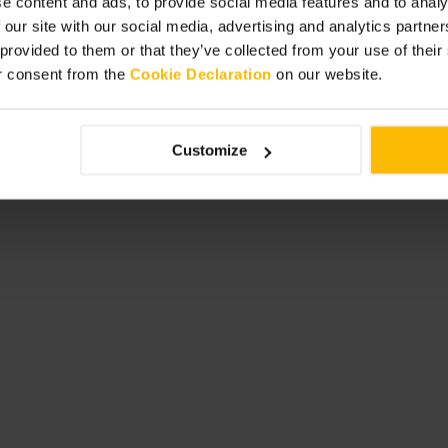
e content and ads, to provide social media features and to analy
 our site with our social media, advertising and analytics partn
 provided to them or that they’ve collected from your use of thei
 por la zona del palacio si prefieres
r consent from the
Cookie Declaration
on our website.
tra en las closes para encontrar
prenda impermeable: el tiempo
na cafetería o una tienda de whisky
Customize
and-grassmarket-p918401