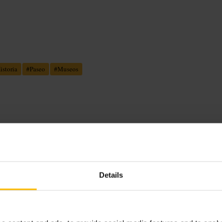
istoria
#
Paseo
#
Museos
 tiendas de recuerdos, tiendas de
 ofrecen visitas guiadas. Muchos
y patios escondidos.
Details