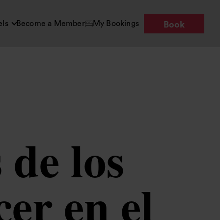
els
Become a Member
My Bookings
Book
de los
cer en el