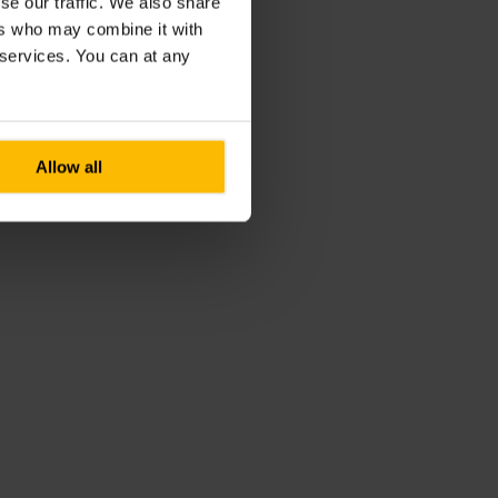
se our traffic. We also share
ers who may combine it with
r services. You can at any
Allow all