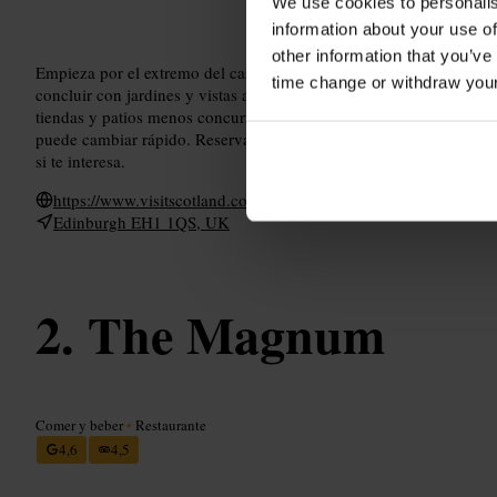
We use cookies to personalis
information about your use of
other information that you’ve
Empieza por el extremo del castillo si quieres vistas desde arriba, o
time change or withdraw you
concluir con jardines y vistas al Parlamento. Camina despacio y en
tiendas y patios menos concurridos. Lleva calzado cómodo y una 
puede cambiar rápido. Reserva algo de tiempo para una pausa en u
si te interesa.
https://www.visitscotland.com/info/towns-villages/royal-mile-
Edinburgh EH1 1QS, UK
The Magnum
Comer y beber
•
Restaurante
4,6
4,5