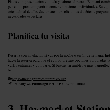
Platos con presentación cuidada y sabores directos. El menú combi
pensados para compartir o comer en raciones individuales. Su equi
orientado al detalle. Suelen atender solicitudes dietéticas, pregunta 
necesidades especiales.
Planifica tu visita
Reserva con antelación si vas por la noche o en fin de semana. Indi
hacer la reserva para que el equipo prepare opciones apropiadas. P
varios entrantes y comparte. Si buscas un ambiente más tranquilo, 
bar.
https://themagnumrestaurant.co.uk/
1 Albany St, Edinburgh EH1 3PY, Reino Unido
Haymarket Statio