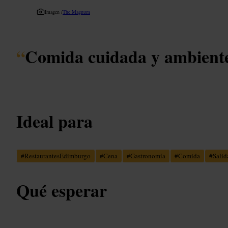
Imagen /
The Magnum
“
Comida cuidada y ambiente
Ideal para
#
RestaurantesEdimburgo
#
Cena
#
Gastronomía
#
Comida
#
Salid
Qué esperar