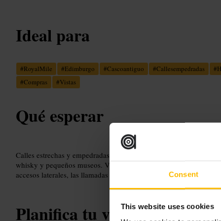
Ideal para
#
RoyalMile
#
Edimburgo
#
Cascoantiguo
#
Callesempedradas
#
H
#
Compras
#
Vistas
Qué esperar
Calles estrechas y empedradas, fachadas de piedra y una mezcla de
whisky y pequeños museos. Verás artistas callejeros y grupos que
accesos laterales, las llamadas closes, invitan a explorar rincones 
Consent
Planifica tu visita
This website uses cookies