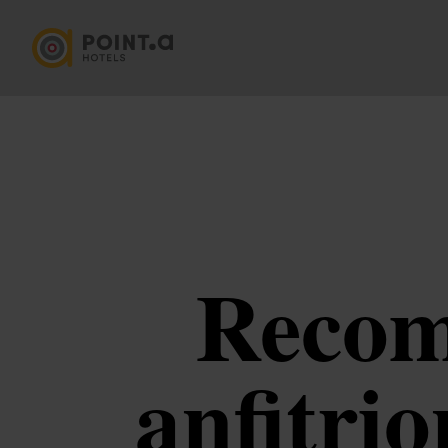
Recom
anfitrio