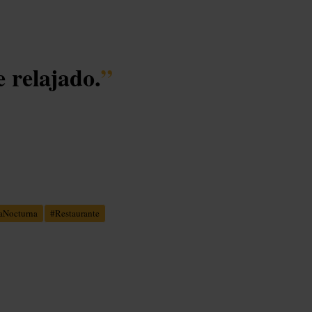
 relajado.
”
aNocturna
#
Restaurante