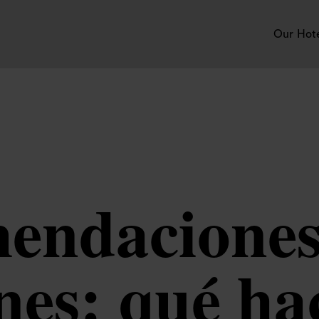
Our Hot
endaciones 
nes: qué ha