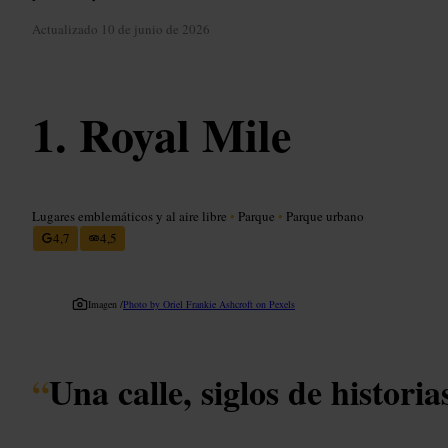
Actualizado
10 de junio de 2026
Royal Mile
Lugares emblemáticos y al aire libre
•
Parque
•
Parque urbano
4,7
4,5
Imagen /
Photo by Oriel Frankie Ashcroft on Pexels
“
Una calle, siglos de historia