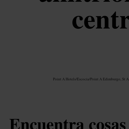
cent
Imagen /
Google AI
Point A Hotels
/
Escocia
/
Point A Edimburgo, St 
Encuentra cosas