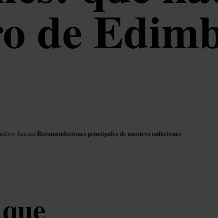
ro de Edim
Recomendaciones principales de nuestros anfitriones
Andrew Square
/
 que