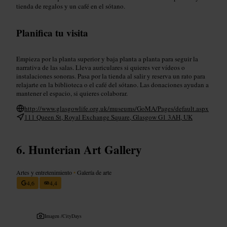
tienda de regalos y un café en el sótano.
Planifica tu visita
Empieza por la planta superior y baja planta a planta para seguir la
narrativa de las salas. Lleva auriculares si quieres ver vídeos o
instalaciones sonoras. Pasa por la tienda al salir y reserva un rato para
relajarte en la biblioteca o el café del sótano. Las donaciones ayudan a
mantener el espacio, si quieres colaborar.
http://www.glasgowlife.org.uk/museums/GoMA/Pages/default.aspx
111 Queen St, Royal Exchange Square, Glasgow G1 3AH, UK
Hunterian Art Gallery
Artes y entretenimiento
•
Galería de arte
4,6
4,4
Imagen /
CityDays