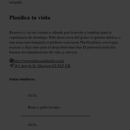
relajado.
Planifica tu visita
Reserva si vas un viernes o sábado por la noche y también para la
experiencia de domingo. Pide mesa cerca del piano si quieres música, o
una zona más tranquila si prefieres conversar. Prueba platos con toque
escocés y deja sitio para el deep-fried mars bar. El personal suele dar
buenas recomendaciones de vino y cerveza.
http://www.dukesumbrella.com/
363 Argyle St, Glasgow G2 8LT, UK
Guías similares
GUÍA
Bares y pubs locales
GUÍA