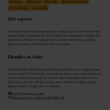
#
Glasgow
#
Finnieston
#
RíoClyde
#
PatrimonioIndustrial
#
VistasUrbanas
#
Fotografía
Qué esperar
Una estructura de acero imponente y estática, sin acceso interior. Verás
la grúa desde la pasarela del río y desde varios miradores cercanos. El
ambiente es urbano y tranquilo la mayor parte del tiempo, con más
gente al atardecer y durante los fines de semana.
Planifica tu visita
Lleva calzado cómodo para caminar por la ribera y una chaqueta para
el viento del río. Combínalo con un paseo por la zona y una parada en
bares o cafeterías cercanas. Si vas con niños, manténlos cerca en las
zonas junto al agua. No hay instalaciones dentro de la grúa, así que
planea comida y baños antes o después.
https://bigcranco.co.uk/
Finnieston Quay, Glasgow G3 8HN, UK