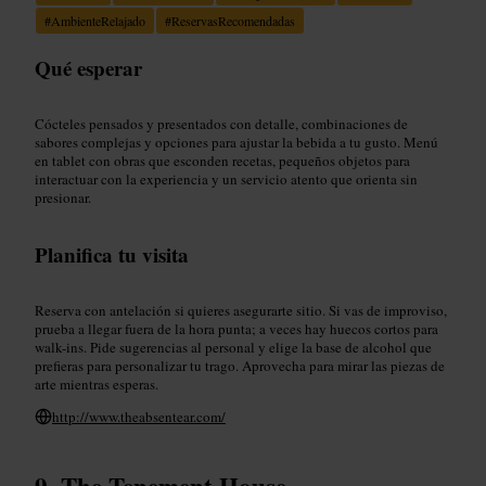
#
AmbienteRelajado
#
ReservasRecomendadas
Qué esperar
Cócteles pensados y presentados con detalle, combinaciones de
sabores complejas y opciones para ajustar la bebida a tu gusto. Menú
en tablet con obras que esconden recetas, pequeños objetos para
interactuar con la experiencia y un servicio atento que orienta sin
presionar.
Planifica tu visita
Reserva con antelación si quieres asegurarte sitio. Si vas de improviso,
prueba a llegar fuera de la hora punta; a veces hay huecos cortos para
walk-ins. Pide sugerencias al personal y elige la base de alcohol que
prefieras para personalizar tu trago. Aprovecha para mirar las piezas de
arte mientras esperas.
http://www.theabsentear.com/
The Tenement House