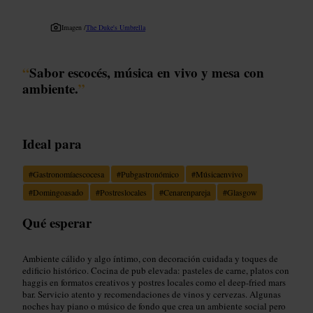
Imagen /
The Duke's Umbrella
“
Sabor escocés, música en vivo y mesa con
ambiente.
”
Ideal para
#
Gastronomíaescocesa
#
Pubgastronómico
#
Músicaenvivo
#
Domingoasado
#
Postreslocales
#
Cenarenpareja
#
Glasgow
Qué esperar
Ambiente cálido y algo íntimo, con decoración cuidada y toques de
edificio histórico. Cocina de pub elevada: pasteles de carne, platos con
haggis en formatos creativos y postres locales como el deep-fried mars
bar. Servicio atento y recomendaciones de vinos y cervezas. Algunas
noches hay piano o músico de fondo que crea un ambiente social pero