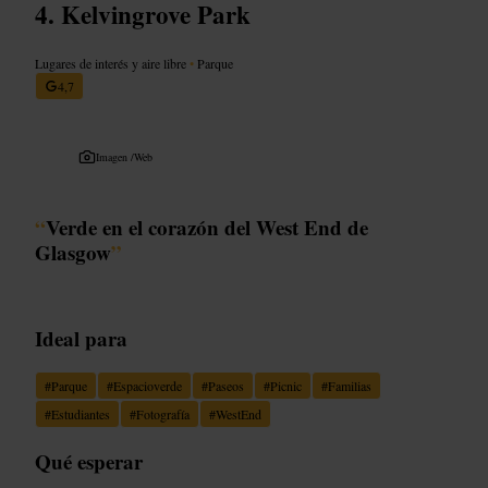
Kelvingrove Park
Lugares de interés y aire libre
•
Parque
4,7
Imagen /
Web
“
Verde en el corazón del West End de
Glasgow
”
Ideal para
#
Parque
#
Espacioverde
#
Paseos
#
Picnic
#
Familias
#
Estudiantes
#
Fotografía
#
WestEnd
Qué esperar