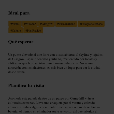
Ideal para
#
Vistas
#
Mirador
#
Glasgow
#
PaseoUrbano
#
FotografiaUrbana
#
Cultura
#
PlanRapido
Qué esperar
Un punto elevado al aire libre con vistas abiertas al skyline y tejados
de Glasgow. Espacio sencillo y urbano, frecuentado por locales y
visitantes que buscan fotos o un momento de pausa. No es una
atracción con instalaciones; es más bien un lugar para ver la ciudad
desde arriba.
Planifica tu visita
Acomoda esta parada dentro de un paseo por Garnethill y áreas
culturales cercanas. Lleva una chaqueta por el viento y calzado
cómodo si subes alguna pendiente. Trae cámara o móvil con buena
batería; el tiempo en el mirador suele ser corto, así que prioriza el