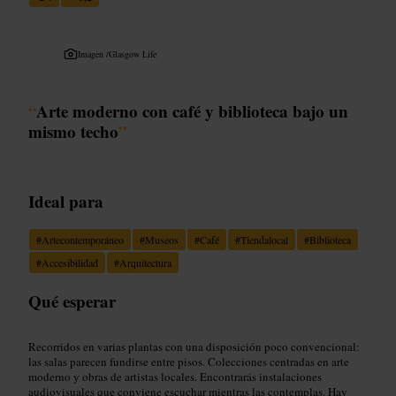
Imagen /
Glasgow Life
“
Arte moderno con café y biblioteca bajo un
mismo techo
”
Ideal para
#
Artecontemporáneo
#
Museos
#
Café
#
Tiendalocal
#
Biblioteca
#
Accesibilidad
#
Arquitectura
Qué esperar
Recorridos en varias plantas con una disposición poco convencional:
las salas parecen fundirse entre pisos. Colecciones centradas en arte
moderno y obras de artistas locales. Encontrarás instalaciones
audiovisuales que conviene escuchar mientras las contemplas. Hay