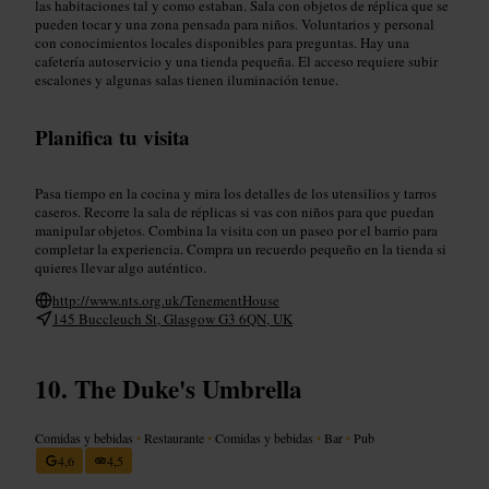
las habitaciones tal y como estaban. Sala con objetos de réplica que se
pueden tocar y una zona pensada para niños. Voluntarios y personal
con conocimientos locales disponibles para preguntas. Hay una
cafetería autoservicio y una tienda pequeña. El acceso requiere subir
escalones y algunas salas tienen iluminación tenue.
Planifica tu visita
Pasa tiempo en la cocina y mira los detalles de los utensilios y tarros
caseros. Recorre la sala de réplicas si vas con niños para que puedan
manipular objetos. Combina la visita con un paseo por el barrio para
completar la experiencia. Compra un recuerdo pequeño en la tienda si
quieres llevar algo auténtico.
http://www.nts.org.uk/TenementHouse
145 Buccleuch St, Glasgow G3 6QN, UK
The Duke's Umbrella
Comidas y bebidas
•
Restaurante
•
Comidas y bebidas
•
Bar
•
Pub
4,6
4,5