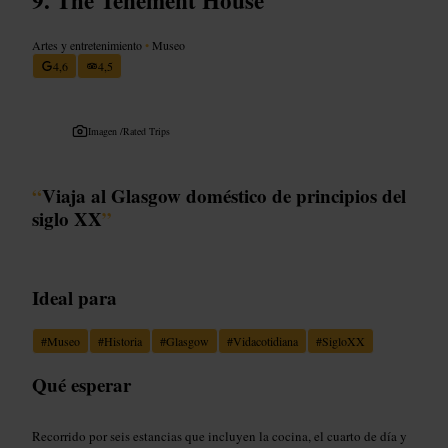
Artes y entretenimiento
•
Museo
4,6
4,5
Imagen /
Rated Trips
“
Viaja al Glasgow doméstico de principios del
siglo XX
”
Ideal para
#
Museo
#
Historia
#
Glasgow
#
Vidacotidiana
#
SigloXX
Qué esperar
Recorrido por seis estancias que incluyen la cocina, el cuarto de día y