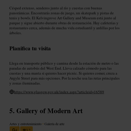
Césped extenso, senderos junto al río y cuestas con buenas
panorámicas. Encontrarás zonas de juego, un skatepark y pistas de
tenis y bowls. El Kelvingrove Art Gallery and Museum está junto al
parque y sigue abierto durante obras de restauración. Hay cafeterías y
restaurantes cerca, además de mucha vida estudiantil y ardillas por los
árboles.
Planifica tu visita
Llega en transporte público y camina desde la estación de metro o las
paradas de autobús del West End. Lleva calzado cómodo para las
cuestas y una manta si quieres hacer picnic. Si quieres comer, cruza a
Argyle Street para más opciones. Por la noche usa las rutas principales
y zonas iluminadas.
https://www.glasgow.gov.uk/index.aspx?articleid=16589
Gallery of Modern Art
Artes y entretenimiento
•
Galería de arte
4
3,2