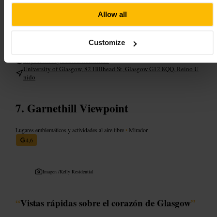
Consulta la web de la galería antes de ir para ver las exposiciones
actuales. Empieza por la planta baja y sube con calma: las salas son
Allow all
compactas y conviene dejar tiempo para leer las cartelas. Combínala
con un paseo por el campus o por el cercano espacio verde. Lleva
calzado cómodo y reserva unos minutos para la tienda si te interesa
Customize
diseño o publicaciones.
https://www.gla.ac.uk/hunterian/
University of Glasgow, 82 Hillhead St, Glasgow G12 8QQ, Reino U
nido
Garnethill Viewpoint
Lugares emblemáticos y actividades al aire libre
•
Mirador
4,6
Imagen /
Kelly Residential
“
Vistas rápidas sobre el corazón de Glasgow
”