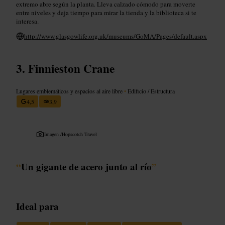
extremo abre según la planta. Lleva calzado cómodo para moverte
entre niveles y deja tiempo para mirar la tienda y la biblioteca si te
interesa.
http://www.glasgowlife.org.uk/museums/GoMA/Pages/default.aspx
Finnieston Crane
Lugares emblemáticos y espacios al aire libre
•
Edificio / Estructura
4,5
3,9
Imagen /
Hopscotch Travel
“
Un gigante de acero junto al río
”
Ideal para