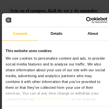
“
Arte en el campus, fácil de ver y de entender.
”
Ideal para
Consent
Details
About
#
GaleríaDeArte
#
UniversidadDeGlasgow
#
ArteEnGlasgow
#
CulturaLocal
#
PlanesCulturales
#
VisitasUrbanas
This website uses cookies
Qué esperar
We use cookies to personalise content and ads, to provide
social media features and to analyse our traffic. We also
Salas íntimas con obras de pintura, dibujo y escultura. Exhibiciones
share information about your use of our site with our social
que cambian con frecuencia, junto a piezas de la colección
media, advertising and analytics partners who may
permanente. Ambiente tranquilo, con grupos de estudiantes algunos
combine it with other information that you’ve provided to
días. Espacio pensado para visitas breves y para quien disfruta del
detalle y la historia del arte.
them or that they’ve collected from your use of their
services. You can at any time change or withdraw your
Planifica tu visita
consent from the
Cookie Declaration
on our website.