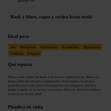
Imagen /
Web
“
Rock y blues, copas y cocina hasta tarde
”
Ideal para
#
Bar
#
Rockyblues
#
Vidanocturna
#
ComidaTarde
#
Bareslocales
#
Ambiente
#
Glasgow
Qué esperar
Música rock y blues de fondo o en directo según la noche. Barra con
buena oferta de cervezas y combinados. Zona trasera con mesas y
pequeños reservados para conversaciones más tranquilas. Servicio
atento y rápido en las noches con mucha afluencia. Ambiente ruidoso
en los picos de actividad.
Planifica tu visita