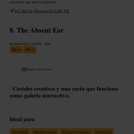
encuadre que más te interese.
162 Hill St, Glasgow G3 6UB, UK
The Absent Ear
Restauración y bebidas
•
Bar
4,9
3,5
Imagen /
TripAdvisor
“
Cocteles creativos y una carta que funciona
como galería interactiva.
”
Ideal para
#
Coctelería
#
BarDeCócteles
#
GlasgowNocturno
#
ArteLocal