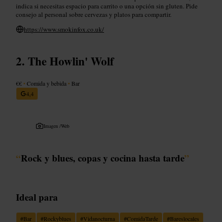
indica si necesitas espacio para carrito o una opción sin gluten. Pide
consejo al personal sobre cervezas y platos para compartir.
https://www.smokinfox.co.uk/
The Howlin' Wolf
€€
•
Comida y bebida
•
Bar
4,4
Imagen /
Web
“
Rock y blues, copas y cocina hasta tarde
”
Ideal para
#
Bar
#
Rockyblues
#
Vidanocturna
#
ComidaTarde
#
Bareslocales