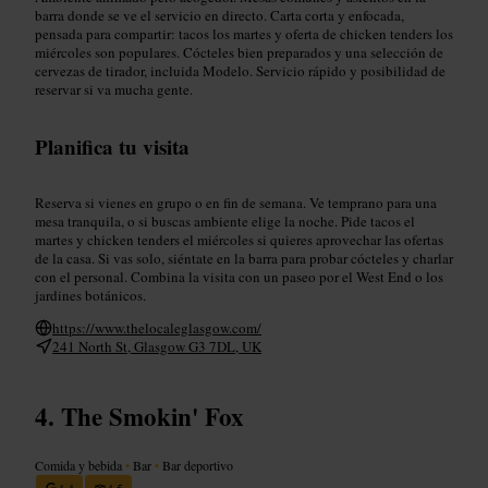
barra donde se ve el servicio en directo. Carta corta y enfocada,
pensada para compartir: tacos los martes y oferta de chicken tenders los
miércoles son populares. Cócteles bien preparados y una selección de
cervezas de tirador, incluida Modelo. Servicio rápido y posibilidad de
reservar si va mucha gente.
Planifica tu visita
Reserva si vienes en grupo o en fin de semana. Ve temprano para una
mesa tranquila, o si buscas ambiente elige la noche. Pide tacos el
martes y chicken tenders el miércoles si quieres aprovechar las ofertas
de la casa. Si vas solo, siéntate en la barra para probar cócteles y charlar
con el personal. Combina la visita con un paseo por el West End o los
jardines botánicos.
https://www.thelocaleglasgow.com/
241 North St, Glasgow G3 7DL, UK
The Smokin' Fox
Comida y bebida
•
Bar
•
Bar deportivo
4,4
4,5