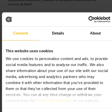
cervezas de barril.
Planifica tu visita
Reserva mesa si vas en fin de semana o con carrito de bebé. Pide la
Consent
Details
About
mesa junto a las pantallas si quieres ver el partido. Prueba el shawarma
y consulta por la opción sin gluten. Si vienes en grupo, comparte
raciones para probar más platos.
https://www.smokinfox.co.uk/
This website uses cookies
6-8 Waterloo St, Glasgow G2 6DA, UK
We use cookies to personalise content and ads, to provide
social media features and to analyse our traffic. We also
No.16 Bar
share information about your use of our site with our social
media, advertising and analytics partners who may
Comida y bebida
•
Bar
combine it with other information that you’ve provided to
4,6
4,6
them or that they’ve collected from your use of their
services. You can at any time change or withdraw your
consent from the
Cookie Declaration
on our website.
Imagen /
Mindtrip