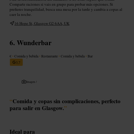
Comparte raciones si vais en grupo para probar más opciones. Si
prefieres tranquilidad, busca una mesa por la tarde y cambia a copas al
caer la noche.
16 Hope St, Glasgow G2 6AA, UK
Wunderbar
€
•
Comida y bebida
•
Restaurante
•
Comida y bebida
•
Bar
3,7
Imagen /
“
Comida y copas sin complicaciones, perfecto
para salir en Glasgow.
”
Ideal para