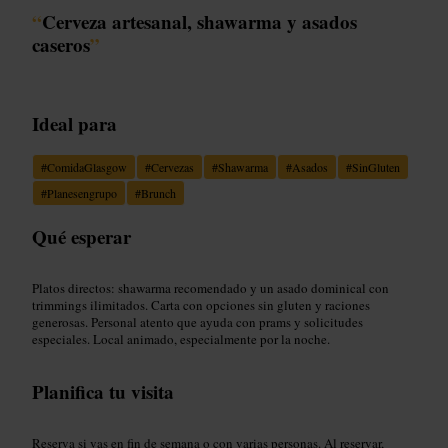
“
Cerveza artesanal, shawarma y asados
caseros
”
Ideal para
#
ComidaGlasgow
#
Cervezas
#
Shawarma
#
Asados
#
SinGluten
#
Planesengrupo
#
Brunch
Qué esperar
Platos directos: shawarma recomendado y un asado dominical con
trimmings ilimitados. Carta con opciones sin gluten y raciones
generosas. Personal atento que ayuda con prams y solicitudes
especiales. Local animado, especialmente por la noche.
Planifica tu visita
Reserva si vas en fin de semana o con varias personas. Al reservar,