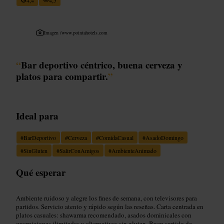
Imagen /
www.pointahotels.com
“
Bar deportivo céntrico, buena cerveza y
platos para compartir.
”
Ideal para
#
BarDeportivo
#
Cerveza
#
ComidaCasual
#
AsadoDomingo
#
SinGluten
#
SalirConAmigos
#
AmbienteAnimado
Qué esperar
Ambiente ruidoso y alegre los fines de semana, con televisores para
partidos. Servicio atento y rápido según las reseñas. Carta centrada en
platos casuales: shawarma recomendado, asados dominicales con
guarniciones ilimitadas y alternativas sin gluten. Buen surtido de