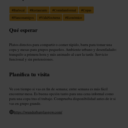
#
Barlocal
#
Restaurante
#
Comidainformal
#
Copas
#
Planconamigos
#
VidaNocturna
#
Económico
Qué esperar
Platos directos para compartir o comer rápido, barra para tomar una
copa y mesas para grupos pequeños. Ambiente urbano y desenfadado:
tranquilo a primera hora y más animado al caer la tarde. Servicio
funcional y sin pretensiones.
Planifica tu visita
Ve con tiempo si vas en fin de semana; entre semana es más fácil
encontrar mesa. Es buena opción tanto para una cena informal como
para una copa tras el trabajo. Comprueba disponibilidad antes de ir si
vas en grupo grande.
https://wunderbarglasgow.com/