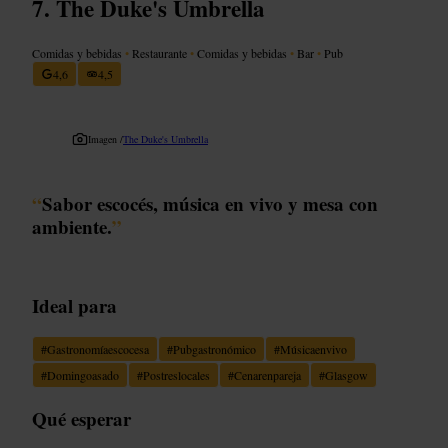
The Duke's Umbrella
Comidas y bebidas
•
Restaurante
•
Comidas y bebidas
•
Bar
•
Pub
4,6
4,5
Imagen /
The Duke's Umbrella
“
Sabor escocés, música en vivo y mesa con
ambiente.
”
Ideal para
#
Gastronomíaescocesa
#
Pubgastronómico
#
Músicaenvivo
#
Domingoasado
#
Postreslocales
#
Cenarenpareja
#
Glasgow
Qué esperar