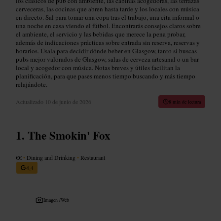
los clásicos de pub con ambiente, las cabinas acogedoras, las terrazas
cerveceras, las cocinas que abren hasta tarde y los locales con música
en directo. Sal para tomar una copa tras el trabajo, una cita informal o
una noche en casa viendo el fútbol. Encontrarás consejos claros sobre
el ambiente, el servicio y las bebidas que merece la pena probar,
además de indicaciones prácticas sobre entrada sin reserva, reservas y
horarios. Úsala para decidir dónde beber en Glasgow, tanto si buscas
pubs mejor valorados de Glasgow, salas de cerveza artesanal o un bar
local y acogedor con música. Notas breves y útiles facilitan la
planificación, para que pases menos tiempo buscando y más tiempo
relajándote.
Actualizado
10 de junio de 2026
8 min de lectura
The Smokin' Fox
€€
•
Dining and Drinking
•
Restaurant
4,4
Imagen /
Web