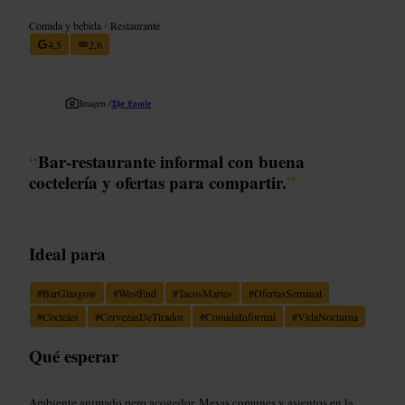
Comida y bebida
•
Restaurante
4,5
2,6
Imagen /
𝕿𝖍𝖊 𝕷𝖔𝖈𝖆𝖑𝖊
“
Bar-restaurante informal con buena
coctelería y ofertas para compartir.
”
Ideal para
#
BarGlasgow
#
WestEnd
#
TacosMartes
#
OfertasSemanal
#
Cocteles
#
CervezasDeTirador
#
ComidaInformal
#
VidaNocturna
Qué esperar
Ambiente animado pero acogedor. Mesas comunes y asientos en la