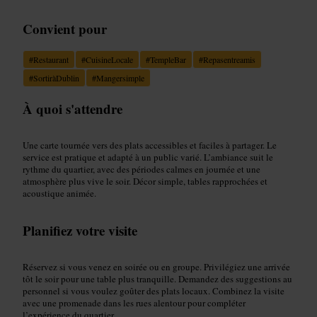
Convient pour
#
Restaurant
#
CuisineLocale
#
TempleBar
#
Repasentreamis
#
SortiràDublin
#
Mangersimple
À quoi s'attendre
Une carte tournée vers des plats accessibles et faciles à partager. Le
service est pratique et adapté à un public varié. L’ambiance suit le
rythme du quartier, avec des périodes calmes en journée et une
atmosphère plus vive le soir. Décor simple, tables rapprochées et
acoustique animée.
Planifiez votre visite
Réservez si vous venez en soirée ou en groupe. Privilégiez une arrivée
tôt le soir pour une table plus tranquille. Demandez des suggestions au
personnel si vous voulez goûter des plats locaux. Combinez la visite
avec une promenade dans les rues alentour pour compléter
l’expérience du quartier.