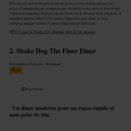
Prévoyez d’arriver un peu avant les pics si vous voulez manger sur
place. Commandez au comptoir, puis attendez votre plat ou choisissez
l’option à emporter. Essayez un rice bowl ou le Korean fried chicken, et
terminez par un café si vous restez. Emportez une veste si vous
comptez manger dehors, l’espace intérieur est restreint.
27 Capel St, North City, Dublin, D01 E2A0, Irlande
Shake Dog The Finer Diner
Restauration et boissons
•
Restaurant
4,5
Image /
Wheree
“
Un diner moderne pour un repas rapide et
sans prise de tête.
”