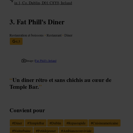
in 1, Co. Dublin, D01 C8Y0, Ireland
Fat Phill's Diner
Restauration et boissons
•
Restaurant
•
Diner
4,5
Image /
Fat Phill's Ireland
“
Un diner rétro et sans chichis au cœur de
Temple Bar.
”
Convient pour
#
Diner
#
TempleBar
#
Dublin
#
Repasrapide
#
Cuisineamericaine
#
Nuiturbaine
#
Petitdejeuner
#
Ambianceconviviale