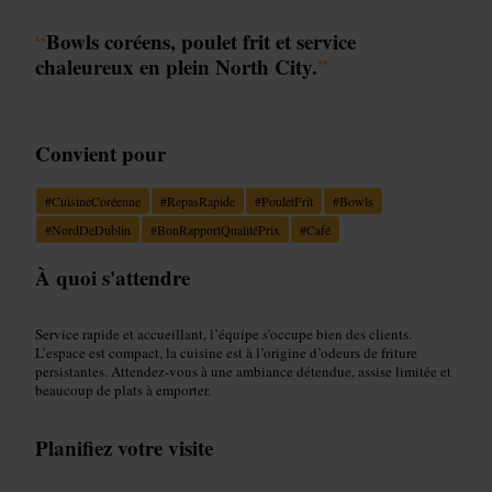
“
Bowls coréens, poulet frit et service
chaleureux en plein North City.
”
Convient pour
#
CuisineCoréenne
#
RepasRapide
#
PouletFrit
#
Bowls
#
NordDeDublin
#
BonRapportQualitéPrix
#
Café
À quoi s'attendre
Service rapide et accueillant, l’équipe s’occupe bien des clients.
L’espace est compact, la cuisine est à l’origine d’odeurs de friture
persistantes. Attendez-vous à une ambiance détendue, assise limitée et
beaucoup de plats à emporter.
Planifiez votre visite