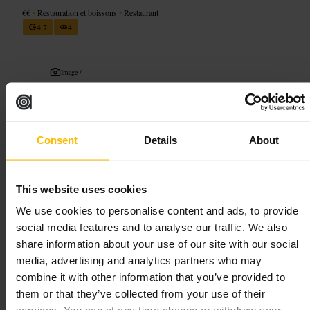
€€
•
Restauration et boissons
•
Restaurant
4,7
4
Image /
“
Burgers soignés, ambiance décontractée
”
Consent
Details
About
Convient pour
This website uses cookies
#
Burgers
#
Brunch
#
Repasentreamis
#
Cidre
#
Centreville
We use cookies to personalise content and ads, to provide
#
Ambiancedécontractée
social media features and to analyse our traffic. We also
share information about your use of our site with our social
À quoi s'attendre
media, advertising and analytics partners who may
combine it with other information that you’ve provided to
Un menu centré sur des burgers créatifs et des classiques de brunch.
them or that they’ve collected from your use of their
Plats généreux, présentation nette. Ambiance détendue, salle adaptée
aux petits groupes et aux tables partagées. Service attentif et efficace,