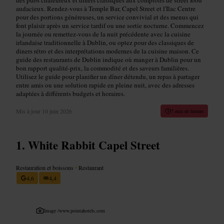
audacieux. Rendez-vous à Temple Bar, Capel Street et l'Ilac Centre
pour des portions généreuses, un service convivial et des menus qui
font plaisir après un service tardif ou une sortie nocturne. Commencez
la journée ou remettez-vous de la nuit précédente avec la cuisine
irlandaise traditionnelle à Dublin, ou optez pour des classiques de
diners rétro et des interprétations modernes de la cuisine maison. Ce
guide des restaurants de Dublin indique où manger à Dublin pour un
bon rapport qualité-prix, la commodité et des saveurs familières.
Utilisez le guide pour planifier un dîner détendu, un repas à partager
entre amis ou une solution rapide en pleine nuit, avec des adresses
adaptées à différents budgets et horaires.
Mis à jour
10 juin 2026
7 min de lecture
White Rabbit Capel Street
Restauration et boissons
•
Restaurant
4,6
4,4
Image /
www.pointahotels.com