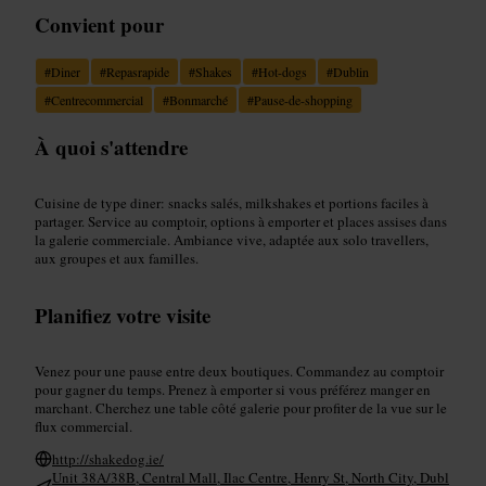
Convient pour
#
Diner
#
Repasrapide
#
Shakes
#
Hot-dogs
#
Dublin
#
Centrecommercial
#
Bonmarché
#
Pause-de-shopping
À quoi s'attendre
Cuisine de type diner: snacks salés, milkshakes et portions faciles à
partager. Service au comptoir, options à emporter et places assises dans
la galerie commerciale. Ambiance vive, adaptée aux solo travellers,
aux groupes et aux familles.
Planifiez votre visite
Venez pour une pause entre deux boutiques. Commandez au comptoir
pour gagner du temps. Prenez à emporter si vous préférez manger en
marchant. Cherchez une table côté galerie pour profiter de la vue sur le
flux commercial.
http://shakedog.ie/
Unit 38A/38B, Central Mall, Ilac Centre, Henry St, North City, Dubl