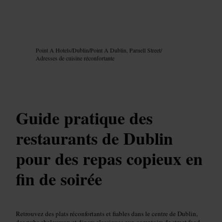
Image /
Google AI
Point A Hotels
/
Dublin
/
Point A Dublin, Parnell Street
/
Adresses de cuisine réconfortante
Guide pratique des
restaurants de Dublin
pour des repas copieux en
fin de soirée
Retrouvez des plats réconfortants et fiables dans le centre de Dublin,
des pubs chaleureux et diners classiques aux comptoirs de street food