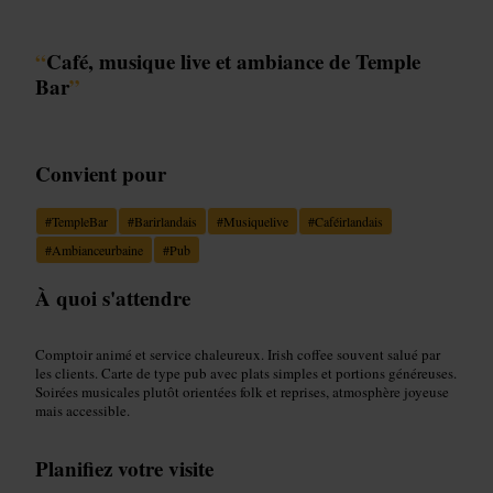
“
Café, musique live et ambiance de Temple
Bar
”
Convient pour
#
TempleBar
#
Barirlandais
#
Musiquelive
#
Caféirlandais
#
Ambianceurbaine
#
Pub
À quoi s'attendre
Comptoir animé et service chaleureux. Irish coffee souvent salué par
les clients. Carte de type pub avec plats simples et portions généreuses.
Soirées musicales plutôt orientées folk et reprises, atmosphère joyeuse
mais accessible.
Planifiez votre visite