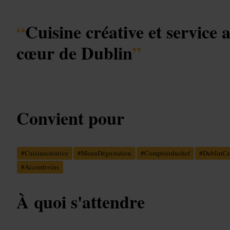
“
Cuisine créative et service 
cœur de Dublin
”
Convient pour
#
Cuisinecréative
#
MenuDégustation
#
Comptoirduchef
#
DublinCe
#
Accordsvins
À quoi s'attendre