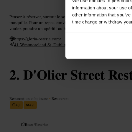
We use cookies to personalis
information about your use of
other information that you’ve
Pensez à réserver, surtout le soir. Si vous venez pour un rendez-v
time change or withdraw you
tranquille. Pour un repas convivial, choisissez une table centrale.
voulez prendre un apéritif au bar.
https://gloria-osteria.com/
41 Westmoreland St, Dublin, D02 VY45, Ireland
D'Olier Street Res
Restauration et boissons
•
Restaurant
4,8
4,6
Image /
Tripadvisor