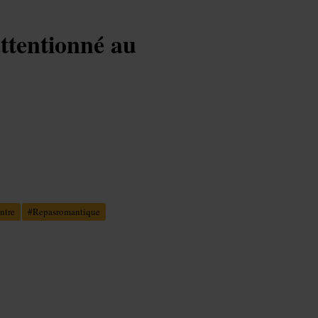
attentionné au
ntre
#
Repasromantique