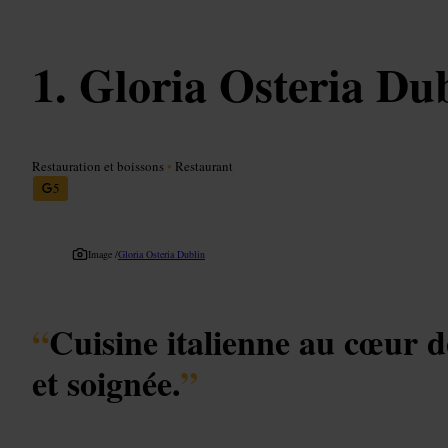
Gloria Osteria Du
Restauration et boissons
•
Restaurant
5
Image /
Gloria Osteria Dublin
“
Cuisine italienne au cœur d
et soignée.
”