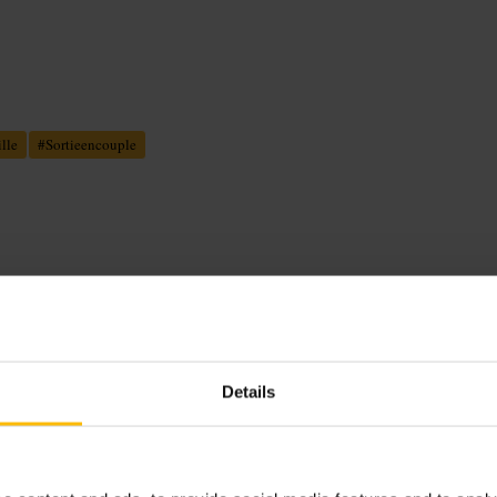
lle
#
Sortieencouple
evisités, portion adaptées au partage.
e du restaurant plutôt intime,
Details