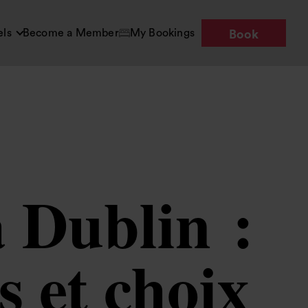
els
Become a Member
My Bookings
Book
 Dublin :
s et choix