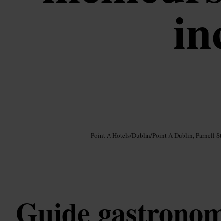
in
Image /
Google AI
Point A Hotels
/
Dublin
/
Point A Dublin, Parnell St
Guide gastrono