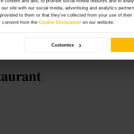
e content and ads, to provide social media features and to analy
 our site with our social media, advertising and analytics partn
 provided to them or that they’ve collected from your use of thei
ous pro, demandez une table
r consent from the
Cookie Declaration
on our website.
 Arrivez avec un peu de marge si vous
Customize
taurant