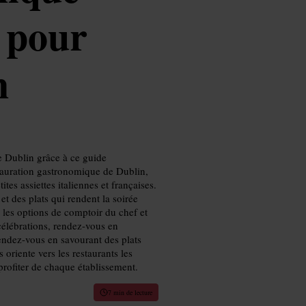
 pour
n
e Dublin grâce à ce guide
tauration gastronomique de Dublin,
es assiettes italiennes et françaises.
t des plats qui rendent la soirée
n, les options de comptoir du chef et
 célébrations, rendez-vous en
tendez-vous en savourant des plats
oriente vers les restaurants les
profiter de chaque établissement.
7 min de lecture