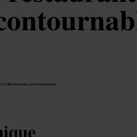
contournab
Restaurants gastronomiques
reet
/
mique