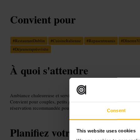
Convient pour
#
RestaurantDublin
#
CuisineItalienne
#
Repasentreamis
#
DînerenVi
#
Déjeuneraprèsvisite
À quoi s'attendre
Ambiance chaleureuse et service attentif. Plats italiens classiques r
Convient pour couples, petits groupes, et déjeuners de travail. Taill
réservation recommandée pour les soirées.
Consent
Planifiez votre visite
This website uses cookies