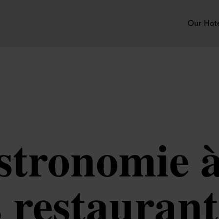
Our Hot
stronomie à
 restaurant