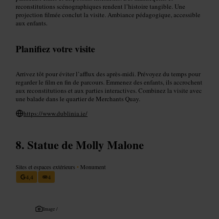
reconstitutions scénographiques rendent l’histoire tangible. Une
projection filmée conclut la visite. Ambiance pédagogique, accessible
aux enfants.
Planifiez votre visite
Arrivez tôt pour éviter l’afflux des après‑midi. Prévoyez du temps pour
regarder le film en fin de parcours. Emmenez des enfants, ils accrochent
aux reconstitutions et aux parties interactives. Combinez la visite avec
une balade dans le quartier de Merchants Quay.
https://www.dublinia.ie/
Statue de Molly Malone
Sites et espaces extérieurs
•
Monument
4,4
4
Image /