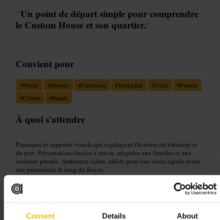
“
Un point de départ simple pour comprendre
le Custom House et son quartier.
”
Convient pour
#
Musée
#
Histoire
#
Patrimoine
#
TempleBar
#
Visite
#
Famille
#
Culture
#
Balade
À quoi s'attendre
Panneaux et supports visuels qui expliquent l'histoire du bâtiment et
du port. Présentations faciles à suivre, adaptées aux familles et aux
visiteurs pressés. Ambiance calme, idéale pour une visite rapide avant
une promenade le long du fleuve.
Planifiez votre visite
Consent
Details
About