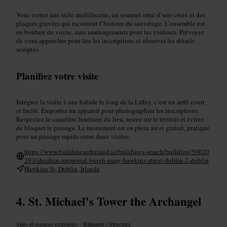
Vous verrez une stèle multifacette, un sommet orné d’une croix et des
plaques gravées qui racontent l’histoire du sauvetage. L’ensemble est
en bordure de voirie, sans aménagements pour les visiteurs. Prévoyez
de vous approcher pour lire les inscriptions et observer les détails
sculptés.
Planifiez votre visite
Intégrez la visite à une balade le long de la Liffey, c’est un arrêt court
et facile. Emportez un appareil pour photographier les inscriptions.
Respectez le caractère funéraire du lieu, restez sur le trottoir et évitez
de bloquer le passage. Le monument est en plein air et gratuit, pratique
pour un passage rapide entre deux visites.
https://www.buildingsofireland.ie/buildings-search/building/50020
293/sheahan-memorial-burgh-quay-hawkins-street-dublin-2-dublin
Hawkins St, Dublin, Irlande
St. Michael’s Tower the Archangel
Sites et espaces extérieurs
•
Bâtiment / Structure