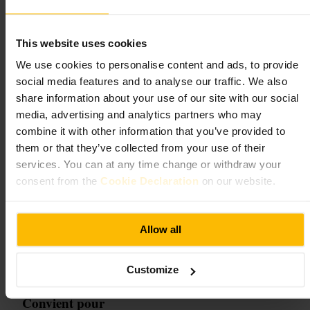
Prévoyez une visite courte, 30 à 60 minutes, selon votre intérêt pour les
détails. Commencez ici avant d'explorer le quartier, puis suivez la rive
pour voir le bâtiment depuis l'extérieur. Emportez un appareil photo et
des bonnes chaussures si vous combinez avec une promenade.
This website uses cookies
https://heritageireland.ie/visit/places-to-visit/custom-house-visitor-
We use cookies to personalise content and ads, to provide
centre/
social media features and to analyse our traffic. We also
share information about your use of our site with our social
Old Dublin City Wall
media, advertising and analytics partners who may
combine it with other information that you’ve provided to
Sites et espaces extérieurs
them or that they’ve collected from your use of their
4,3
4,5
services. You can at any time change or withdraw your
consent from the
Cookie Declaration
on our website.
Image /
Allow all
“
Vestiges médiévaux au cœur des Liberties
”
Customize
Convient pour