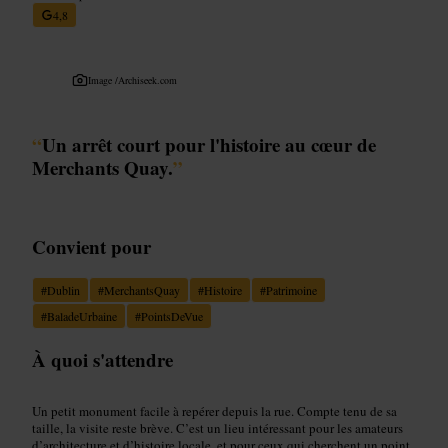
4,8
Image /
Archiseek.com
“
Un arrêt court pour l'histoire au cœur de
Merchants Quay.
”
Convient pour
#
Dublin
#
MerchantsQuay
#
Histoire
#
Patrimoine
#
BaladeUrbaine
#
PointsDeVue
À quoi s'attendre
Un petit monument facile à repérer depuis la rue. Compte tenu de sa
taille, la visite reste brève. C’est un lieu intéressant pour les amateurs
d’architecture et d’histoire locale, et pour ceux qui cherchent un point