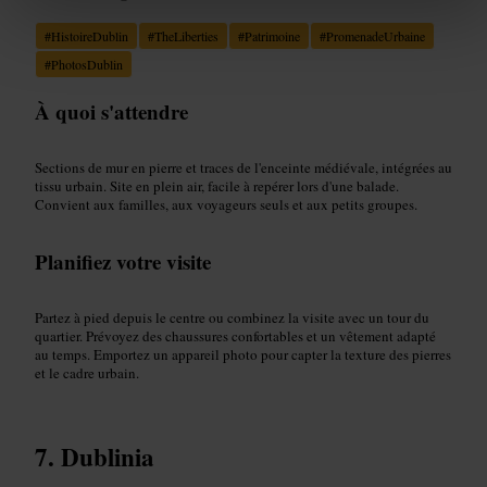
#
HistoireDublin
#
TheLiberties
#
Patrimoine
#
PromenadeUrbaine
#
PhotosDublin
À quoi s'attendre
Sections de mur en pierre et traces de l'enceinte médiévale, intégrées au
tissu urbain. Site en plein air, facile à repérer lors d'une balade.
Convient aux familles, aux voyageurs seuls et aux petits groupes.
Planifiez votre visite
Partez à pied depuis le centre ou combinez la visite avec un tour du
quartier. Prévoyez des chaussures confortables et un vêtement adapté
au temps. Emportez un appareil photo pour capter la texture des pierres
et le cadre urbain.
Dublinia