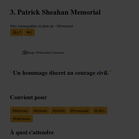
Patrick Sheahan Memorial
Sites remarquables et plein air
•
Monument
4,7
3
Image /
Wikimedia Commons
“
Un hommage discret au courage civil.
”
Convient pour
#
Mémoire
#
Histoire
#
Dublin
#
Promenade
#
Liffey
#
Patrimoine
À quoi s'attendre