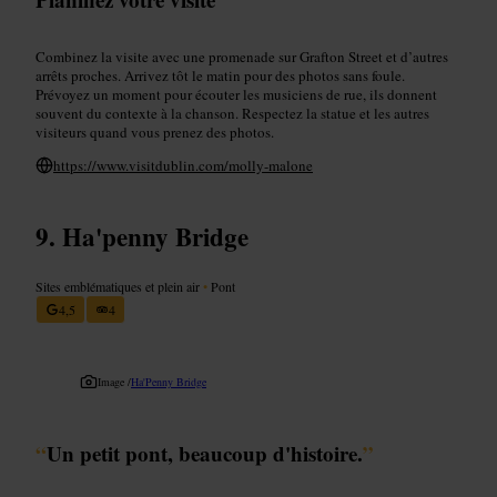
Combinez la visite avec une promenade sur Grafton Street et d’autres
arrêts proches. Arrivez tôt le matin pour des photos sans foule.
Prévoyez un moment pour écouter les musiciens de rue, ils donnent
souvent du contexte à la chanson. Respectez la statue et les autres
visiteurs quand vous prenez des photos.
https://www.visitdublin.com/molly-malone
Ha'penny Bridge
Sites emblématiques et plein air
•
Pont
4,5
4
Image /
Ha'Penny Bridge
“
Un petit pont, beaucoup d'histoire.
”