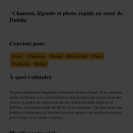
“
Chanson, légende et photo rapide au cœur de
Dublin
”
Convient pour
#
Statue
#
Patrimoine
#
Balade
#
Musiquefolk
#
Photo
#
Centreville
#
Dublin
À quoi s'attendre
Un petit espace très fréquenté au bout de Grafton Street. Vous verrez la
statue en bronze avec son tombereau, des groupes qui posent pour des
photos et parfois des musiciens de rue. L’histoire mêle chanson et
folklore, l’existence réelle de Molly reste incertaine. On note aussi une
tradition touristique de toucher la statue, mieux vaut garder du respect
pour l’objet et les autres visiteurs.
Planifiez votre visite