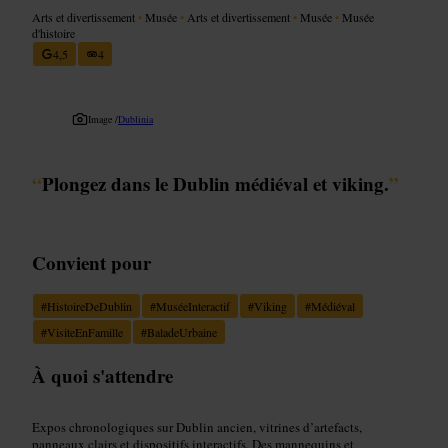
Arts et divertissement
•
Musée
•
Arts et divertissement
•
Musée
•
Musée
d'histoire
4,5
4
Image /
Dublinia
“
Plongez dans le Dublin médiéval et viking.
”
Convient pour
#
HistoireDeDublin
#
MuséeInteractif
#
Viking
#
Médiéval
#
VisiteEnFamille
#
BaladeUrbaine
À quoi s'attendre
Expos chronologiques sur Dublin ancien, vitrines d’artefacts,
panneaux clairs et dispositifs interactifs. Des mannequins et