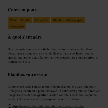
Convient pour
#
Pont
#
Dublin
#
TempleBar
#
Balade
#
Photographie
#
Patrimoine
À quoi s'attendre
Une traversée courte et étroite bordée de lampadaires en fer. Vous
verrez vues en amont et en aval du fleuve, bâtiments historiques et
animations sur les quais. Le pont attire beaucoup de monde, surtout en
journée et le soir.
Planifiez votre visite
Commencez votre balade depuis Temple Bar ou les quais nord pour
l’intégrer à un circuit à pied. Prévoyez un court arrêt pour des photos et
une pause café dans le quartier. Gardez vos effets personnels à portée
de main et avancez à petits pas quand la foule est dense.
https://www.bridgesofdublin.ie/bridges/hapenny-bridge