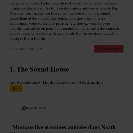
des gares centrales. Partez pour du rock en sous-sol, des soirées jazz
intimistes, des sets sur les toits ou des soirées animées à Temple Bar.
Nous mettons l'accent sur l'essentiel : un bon son, un personnel
accueillant et des indications claires pour que vous puissiez
commencer votre soirée sans prise de tête. Servez‑vous-en pour
planifier une soirée ou pour vous rendre spontanément à des concerts ;
que vous cherchiez les meilleurs pubs de Dublin ou où écouter de la
musique live à Dublin.
Mis à jour
10 juin 2026
11 min de lecture
The Sound House
Arts et divertissement
•
Lieu de spectacle vivant
•
Salle de musique
4,5
Image /
Mindtrip
“
Musique live et soirées animées dans North