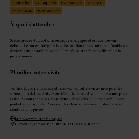
#
Templebar
#
Musiquelive
#
VieNocturne
#
Concerts
#
Scènelocale
#
SortiràDublin
À quoi s'attendre
Scène proche du public, acoustique énergique et espace souvent
debout. Le bar est intégré à la salle, la clientèle est mixte et l’ambiance
devient plus animée en soirée. L’entrée peut se faire en file selon la
programmation.
Planifiez votre visite
Vérifiez la programmation et réservez vos billets en avance pour les
soirées populaires. Arrivez en début de soirée si vous tenez à une place
assise. Si vous cherchez les toilettes, demandez au personnel: l’accès
peut être peu signalé. Prévoyez des chaussures confortables, les rues
alentour sont pavées.
http://www.buttonfactory.ie/
Curved St, Temple Bar, Dublin, D02 RD26, Irlande