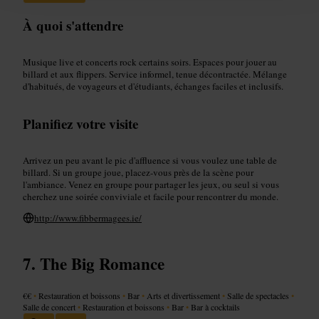
À quoi s'attendre
Musique live et concerts rock certains soirs. Espaces pour jouer au
billard et aux flippers. Service informel, tenue décontractée. Mélange
d'habitués, de voyageurs et d'étudiants, échanges faciles et inclusifs.
Planifiez votre visite
Arrivez un peu avant le pic d'affluence si vous voulez une table de
billard. Si un groupe joue, placez-vous près de la scène pour
l'ambiance. Venez en groupe pour partager les jeux, ou seul si vous
cherchez une soirée conviviale et facile pour rencontrer du monde.
http://www.fibbermagees.ie/
The Big Romance
€€
•
Restauration et boissons
•
Bar
•
Arts et divertissement
•
Salle de spectacles
•
Salle de concert
•
Restauration et boissons
•
Bar
•
Bar à cocktails