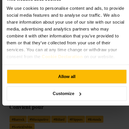
week-ends, partez ensuite explorer d'autres bars à proximité.
We use cookies to personalise content and ads, to provide
https://badbobs.ie/?utm_source=google&utm_medium=organic
social media features and to analyse our traffic. We also
share information about your use of our site with our social
Fibber Magees
media, advertising and analytics partners who may
combine it with other information that you’ve provided to
€€
•
Restauration et boissons
•
Bar
them or that they’ve collected from your use of their
4,5
4,5
services. You can at any time change or withdraw your
consent from the
Cookie Declaration
on our website.
Image /
Allow all
“
Bar rock chaleureux au cœur de Rotunda
”
Customize
Convient pour
#
Barrock
#
Musiquelive
#
Billard
#
Flippers
#
Rotunda
#
SortiràDublin