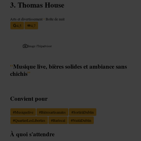
Thomas House
Arts et divertissement
•
Boîte de nuit
4,5
4,7
Image /
Tripadvisor
“
Musique live, bières solides et ambiance sans
chichis
”
Convient pour
#
Musiquelive
#
Bièresartisanales
#
SortiràDublin
#
QuartierLesLiberties
#
Barlocal
#
NuitàDublin
À quoi s'attendre