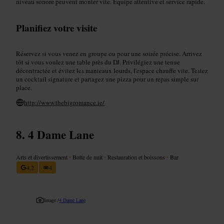
niveau sonore peuvent monter vite. Équipe attentive et service rapide.
Planifiez votre visite
Réservez si vous venez en groupe ou pour une soirée précise. Arrivez
tôt si vous voulez une table près du DJ. Privilégiez une tenue
décontractée et évitez les manteaux lourds, l'espace chauffe vite. Testez
un cocktail signature et partagez une pizza pour un repas simple sur
place.
http://www.thebigromance.ie/
4 Dame Lane
Arts et divertissement
•
Boîte de nuit
•
Restauration et boissons
•
Bar
4,2
4
Image /
4 Dame Lane