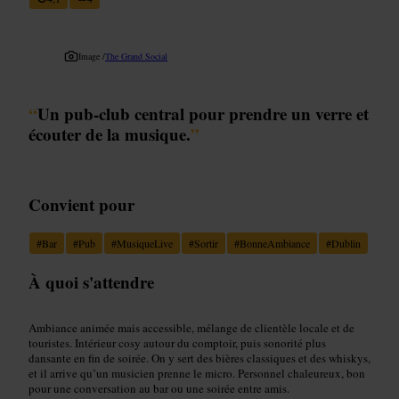
Image /
The Grand Social
“
Un pub-club central pour prendre un verre et
écouter de la musique.
”
Convient pour
#
Bar
#
Pub
#
MusiqueLive
#
Sortir
#
BonneAmbiance
#
Dublin
À quoi s'attendre
Ambiance animée mais accessible, mélange de clientèle locale et de
touristes. Intérieur cosy autour du comptoir, puis sonorité plus
dansante en fin de soirée. On y sert des bières classiques et des whiskys,
et il arrive qu’un musicien prenne le micro. Personnel chaleureux, bon
pour une conversation au bar ou une soirée entre amis.