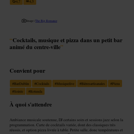
4,7
4,5
Image /
The Big Romance
“
Cocktails, musique et pizza dans un petit bar
animé du centre-ville
”
Convient pour
#
BarDublin
#
Cocktails
#
Musiquelive
#
Bièresartisanales
#
Pizza
#
Soirée
#
Rotunda
À quoi s'attendre
Ambiance musicale soutenue, DJ certains soirs et sessions jazz selon la
programmation. Carte de cocktails variée, dont des classiques très
réussis, et option pizza livrée à table. Petite salle, donc températures et