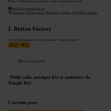
Pensez à dîner dans le quartier avant ou après le concert.
http://thesoundhouse.ie/
1er étage, 28 Eden Quay, North City, Dublin, D01 DE44, Irlande
Button Factory
Arts et divertissement
•
Lieu de spectacle
•
Salle de concerts
4,3
3,8
Image /
DesignMyNight
“
Petite salle, musique live et ambiance de
Temple Bar
”
Convient pour