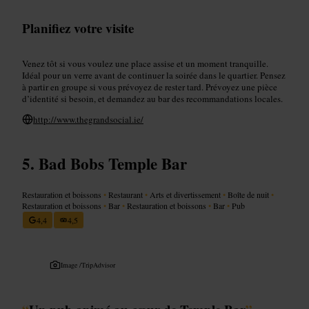
Planifiez votre visite
Venez tôt si vous voulez une place assise et un moment tranquille.
Idéal pour un verre avant de continuer la soirée dans le quartier. Pensez
à partir en groupe si vous prévoyez de rester tard. Prévoyez une pièce
d’identité si besoin, et demandez au bar des recommandations locales.
http://www.thegrandsocial.ie/
Bad Bobs Temple Bar
Restauration et boissons
•
Restaurant
•
Arts et divertissement
•
Boîte de nuit
•
Restauration et boissons
•
Bar
•
Restauration et boissons
•
Bar
•
Pub
4,4
4,5
Image /
TripAdvisor