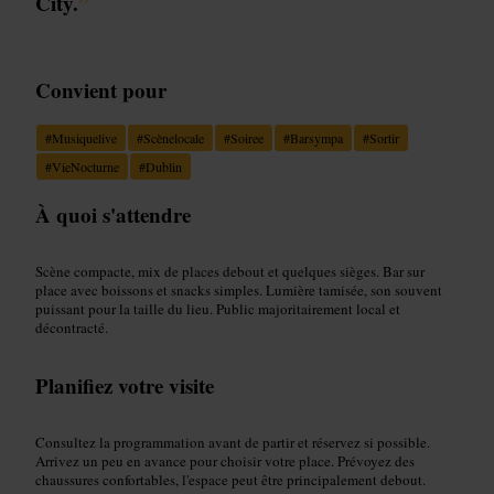
City.
”
Convient pour
#
Musiquelive
#
Scènelocale
#
Soiree
#
Barsympa
#
Sortir
#
VieNocturne
#
Dublin
À quoi s'attendre
Scène compacte, mix de places debout et quelques sièges. Bar sur
place avec boissons et snacks simples. Lumière tamisée, son souvent
puissant pour la taille du lieu. Public majoritairement local et
décontracté.
Planifiez votre visite
Consultez la programmation avant de partir et réservez si possible.
Arrivez un peu en avance pour choisir votre place. Prévoyez des
chaussures confortables, l'espace peut être principalement debout.