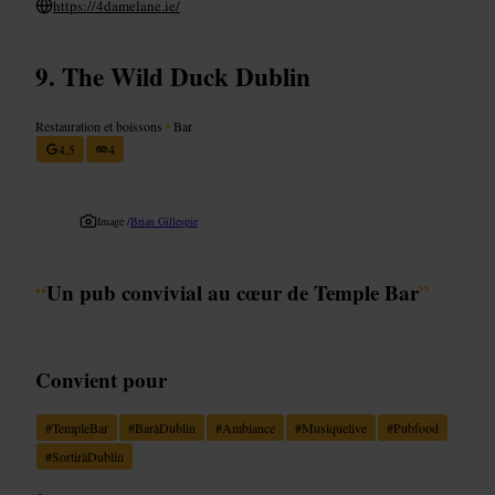
https://4damelane.ie/
The Wild Duck Dublin
Restauration et boissons
•
Bar
4,5
4
Image /
Brian Gillespie
“
Un pub convivial au cœur de Temple Bar
”
Convient pour
#
TempleBar
#
BaràDublin
#
Ambiance
#
Musiquelive
#
Pubfood
#
SortiràDublin