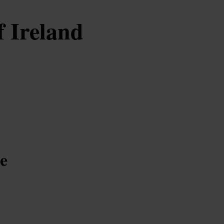
f Ireland
ée