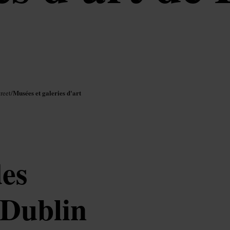
Musées et galeries d'art
reet
/
es
 Dublin