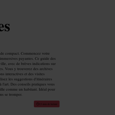
es
guide compact. Commencez votre
s immersives payantes. Ce guide des
ille, avec de brèves indications sur
les. Vous y trouverez des archives
 interactives et des visites
isez les suggestions d'itinéraires
 l'art. Des conseils pratiques vous
a ville comme un habitant. Idéal pour
ans se tromper.
13 min de lecture