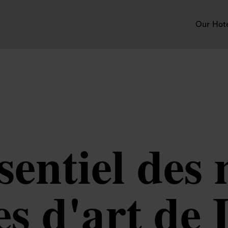
Our Hot
sentiel des 
es d'art de