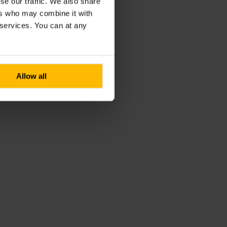
se our traffic. We also share
ers who may combine it with
r services. You can at any
Allow all