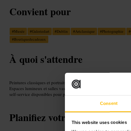
Convient pour
#
Musée
#
Galeriedart
#
Dublin
#
Artclassique
#
Photographie
#
#
Boutiquedecadeaux
À quoi s'attendre
Peintures classiques et portraits, quelques ensembles photographiq
Espaces lumineux et salles vastes, plus un café pour une pause et
self-service disponibles pour poser manteaux et sacs.
Consent
Planifiez votre visite
This website uses cookies