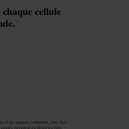
 chaque cellule
nde.
”
cice et les espaces communs, avec des
 guides racontent en détail les faits