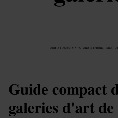
Image /
Google AI
Point A Hotels
/
Dublin
/
Point A Dublin, Parnell St
Guide compact d
galeries d'art de