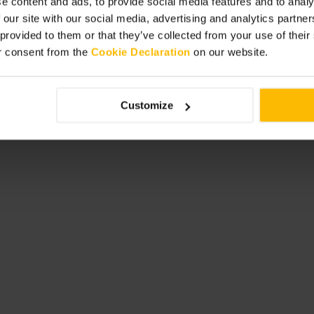
e content and ads, to provide social media features and to analy
 our site with our social media, advertising and analytics partn
 marquez les salles qui vous
 provided to them or that they’ve collected from your use of thei
explorez la photographie et les
ter la boutique souvenir. L'entrée est
r consent from the
Cookie Declaration
on our website.
Customize