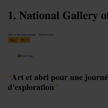
National Gallery o
Arts et divertissement
•
Galerie d'art
4,7
4,5
Image /
Vito
“
Art et abri pour une journ
d'exploration
”