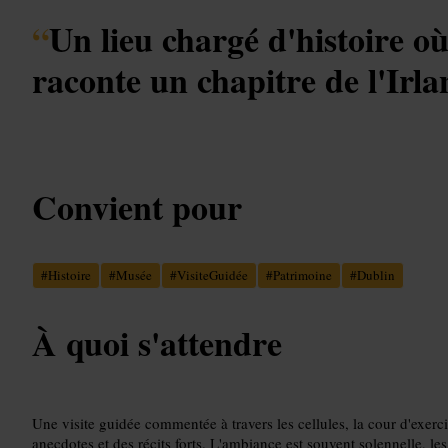
“
Un lieu chargé d'histoire où
raconte un chapitre de l'Irla
Convient pour
#
Histoire
#
Musée
#
VisiteGuidée
#
Patrimoine
#
Dublin
À quoi s'attendre
Une visite guidée commentée à travers les cellules, la cour d'exer
anecdotes et des récits forts. L'ambiance est souvent solennelle, les