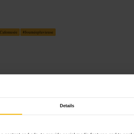
Cafemusée
#
Journéepluvieuse
ues et petites expositions modernes.
 une boutique bien fournie. Consignes
Details