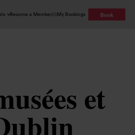
els
Become a Member
My Bookings
Book
musées et
 Dublin