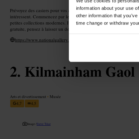
We use cookies to personalis
information about your use of
Prévoyez des casiers pour vos affaires, prenez le plan à l'accueil et
other information that you’ve
intéressent. Commencez par les grandes galeries de peintures puis 
petites collections modernes. Faites une pause au café avant de visi
time change or withdraw you
gratuite, pensez à laisser un don si vous avez apprécié la visite.
https://www.nationalgallery.ie/
Kilmainham Gaol
Arts et divertissement
•
Musée
4,7
4,5
Image /
Steve Trice