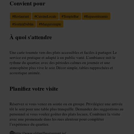
Convient pour
#
Restaurant
#
CuisineLocale
#
TempleBar
#
Repasentreamis
#
SortiràDublin
#
Mangersimple
À quoi s'attendre
Une carte tournée vers des plats accessibles et faciles à partager. Le
service est pratique et adapté à un public varié. L’ambiance suit le
rythme du quartier, avec des périodes calmes en journée et une
atmosphère plus vive le soir. Décor simple, tables rapprochées et
acoustique animée.
Planifiez votre visite
Réservez si vous venez en soirée ou en groupe. Privilégiez une arrivée
tôt le soir pour une table plus tranquille. Demandez des suggestions au
personnel si vous voulez goûter des plats locaux. Combinez la visite
avec une promenade dans les rues alentour pour compléter
l’expérience du quartier.
http://www.oldmillrestaurant.ie/