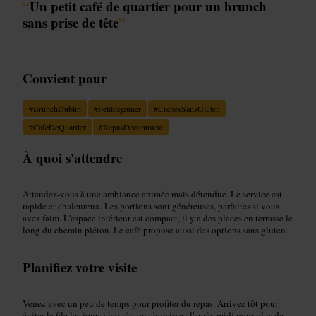
“
Un petit café de quartier pour un brunch
sans prise de tête
”
Convient pour
#
BrunchDublin
#
Petitdejeuner
#
CrepesSansGluten
#
CafeDeQuartier
#
RepasDecontracte
À quoi s'attendre
Attendez-vous à une ambiance animée mais détendue. Le service est
rapide et chaleureux. Les portions sont généreuses, parfaites si vous
avez faim. L'espace intérieur est compact, il y a des places en terrasse le
long du chemin piéton. Le café propose aussi des options sans gluten.
Planifiez votre visite
Venez avec un peu de temps pour profiter du repas. Arrivez tôt pour
éviter la file les jours chargés, ou choisissez l'après-midi pour plus de