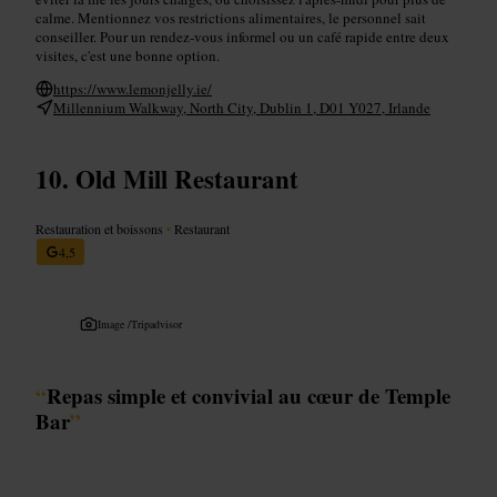
calme. Mentionnez vos restrictions alimentaires, le personnel sait
conseiller. Pour un rendez-vous informel ou un café rapide entre deux
visites, c'est une bonne option.
https://www.lemonjelly.ie/
Millennium Walkway, North City, Dublin 1, D01 Y027, Irlande
Old Mill Restaurant
Restauration et boissons
•
Restaurant
4,5
Image /
Tripadvisor
“
Repas simple et convivial au cœur de Temple
Bar
”