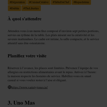
#
Dégustation
#
CuisineCréative
#
TableDuChef
#
RepasIntime
#
Dublin
#
TheLiberties
À quoi s'attendre
Attendez-vous à un menu fixe composé d’environ sept petites portions,
servies au rythme de la table. Les plats misent sur la créativité et les
saveurs inattendues. Le cadre est intime, la salle compacte, et le service
attentif sans être ostentatoire.
Planifiez votre visite
Réservez à l’avance, les places sont limitées. Prévenez l’équipe de vos
allergies ou restrictions alimentaires avant le repas. Arrivez à l’heure:
la maison respecte les horaires de service. Habillez-vous en smart
casual si vous voulez rester à l’aise et élégant.
https://www.varietyjones.ie/
Uno Mas