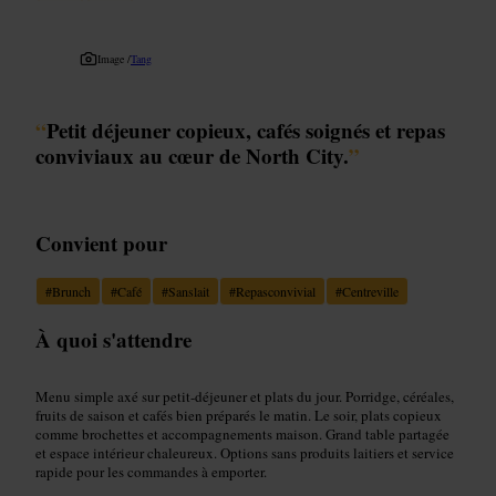
Image /
Tang
“
Petit déjeuner copieux, cafés soignés et repas
conviviaux au cœur de North City.
”
Convient pour
#
Brunch
#
Café
#
Sanslait
#
Repasconvivial
#
Centreville
À quoi s'attendre
Menu simple axé sur petit-déjeuner et plats du jour. Porridge, céréales,
fruits de saison et cafés bien préparés le matin. Le soir, plats copieux
comme brochettes et accompagnements maison. Grand table partagée
et espace intérieur chaleureux. Options sans produits laitiers et service
rapide pour les commandes à emporter.