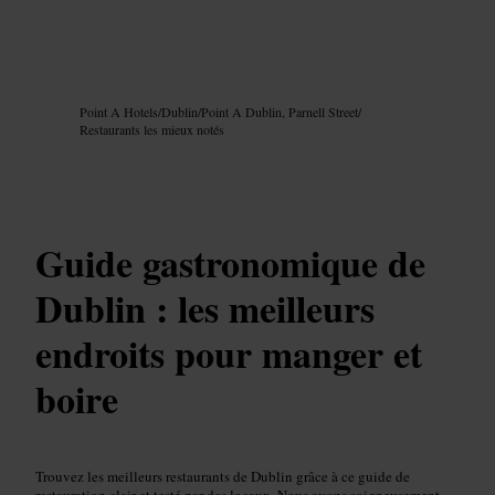
Image /
Google AI
Point A Hotels
/
Dublin
/
Point A Dublin, Parnell Street
/
Restaurants les mieux notés
Guide gastronomique de
Dublin : les meilleurs
endroits pour manger et
boire
Trouvez les meilleurs restaurants de Dublin grâce à ce guide de
restauration clair et testé par des locaux. Nous avons soigneusement