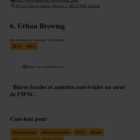
http://www.bankoncollegegreen.com/
20-22 College Green, Dublin 2, D02 C868, Irlande
Urban Brewing
Restauration et boissons
•
Restaurant
4,5
4,3
Image /
www.urbanbrewing.ie
“
Bières locales et assiettes conviviales au cœur
de l’IFSC.
”
Convient pour
#
Bièreartisanale
#
RestaurantDublin
#
IFSC
#
Sortir