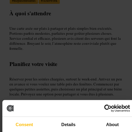
#
Repasentreamis
#
Afterwork
À quoi s'attendre
Une carte axée sur plats à partager et plats simples bien exécutés.
Portions parfois modestes, parfaites pour goûter plusieurs choses.
Service cordial et efficace, plusieurs avis citent des serveurs qui font la
différence. Bruyant le soir, l’atmosphère reste conviviale plutôt que
formelle.
Planifiez votre visite
Réservez pour les soirées chargées, surtout le week-end. Arrivez un peu
en avance si vous voulez une table près des fenêtres. Commencez par
quelques petites assiettes, puis choisissez un plat principal et une bière
locale. Prévoyez une option pour partager si vous êtes à plusieurs.
https://www.urbanbrewing.ie/
CHQ Building, Custom House Quay, IFSC, Dublin, D01 Y6P5, Irlan
de
Consent
Details
About
The Stage Door Cafe