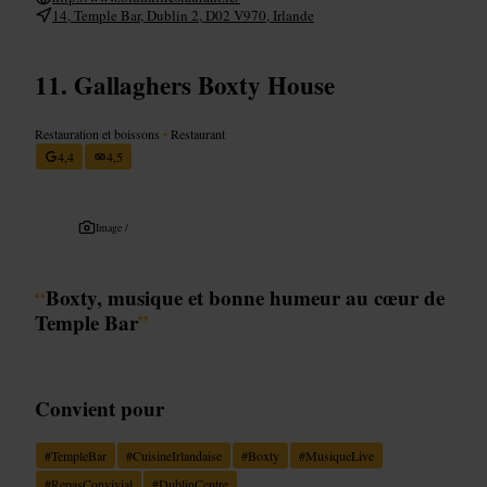
14, Temple Bar, Dublin 2, D02 V970, Irlande
Gallaghers Boxty House
Restauration et boissons
•
Restaurant
4,4
4,5
Image /
“
Boxty, musique et bonne humeur au cœur de
Temple Bar
”
Convient pour
#
TempleBar
#
CuisineIrlandaise
#
Boxty
#
MusiqueLive
#
RepasConvivial
#
DublinCentre