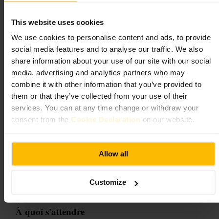
Restauration et boissons
•
Cafés et salons de thé
•
Café
This website uses cookies
4,7
4,7
We use cookies to personalise content and ads, to provide
social media features and to analyse our traffic. We also
share information about your use of our site with our social
Image /
Tripadvisor
media, advertising and analytics partners who may
combine it with other information that you’ve provided to
“
Café convivial au cœur de Temple Bar,
them or that they’ve collected from your use of their
parfait pour une pause avant ou après le
services. You can at any time change or withdraw your
spectacle
”
consent from the
Cookie Declaration
on our website.
Convient pour
Allow all
#
TempleBar
#
CaféDublin
#
PauseCafé
#
CultureLocale
Customize
#
CaféDeQuartier
#
SoiréeDublin
#
Comédie
À quoi s'attendre