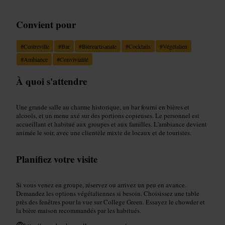
Convient pour
#
Centreville
#
Bar
#
Bièreartisanale
#
Cocktails
#
Végétalien
#
Ambiance
#
Convivialité
À quoi s'attendre
Une grande salle au charme historique, un bar fourni en bières et
alcools, et un menu axé sur des portions copieuses. Le personnel est
accueillant et habitué aux groupes et aux familles. L'ambiance devient
animée le soir, avec une clientèle mixte de locaux et de touristes.
Planifiez votre visite
Si vous venez en groupe, réservez ou arrivez un peu en avance.
Demandez les options végétaliennes si besoin. Choisissez une table
près des fenêtres pour la vue sur College Green. Essayez le chowder et
la bière maison recommandés par les habitués.