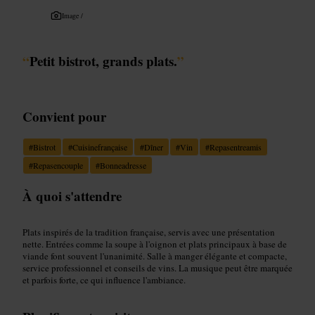
Image /
“
Petit bistrot, grands plats.
”
Convient pour
#
Bistrot
#
Cuisinefrançaise
#
Dîner
#
Vin
#
Repasentreamis
#
Repasencouple
#
Bonneadresse
À quoi s'attendre
Plats inspirés de la tradition française, servis avec une présentation
nette. Entrées comme la soupe à l'oignon et plats principaux à base de
viande font souvent l'unanimité. Salle à manger élégante et compacte,
service professionnel et conseils de vins. La musique peut être marquée
et parfois forte, ce qui influence l'ambiance.