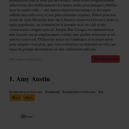
sélectionné des établissements les mieux notés pour manger à Dublin,
dans le centre-ville — des menus dégustation intimes et des tapas
raffinés aux cafés cosy et aux plats irlandais copieux. Partez pour une
soirée de style Michelin dans the Liberties, réservez à l'avance pour les
tapas populaires, ou commencez la journée avec un café et des
viennoiseries simples près de Temple Bar. Chaque recommandation
met l'accent sur un emplacement central, une qualité constante et un
service convivial. Utilisez les notes sur l'ambiance et la réservation
pour adapter votre plan, que vous souhaitiez un déjeuner en solo, un
repas de groupe décontracté ou une célébration spéciale.
Mis à jour
10 juin 2026
13 min de lecture
Amy Austin
Restauration et boissons
•
Restaurant
•
Restauration et boissons
•
Bar
4,4
4,5
Image /