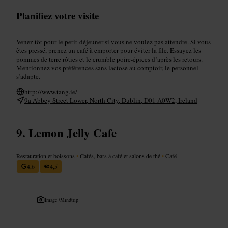
Planifiez votre visite
Venez tôt pour le petit-déjeuner si vous ne voulez pas attendre. Si vous
êtes pressé, prenez un café à emporter pour éviter la file. Essayez les
pommes de terre rôties et le crumble poire-épices d’après les retours.
Mentionnez vos préférences sans lactose au comptoir, le personnel
s’adapte.
http://www.tang.ie/
9a Abbey Street Lower, North City, Dublin, D01 A0W2, Ireland
Lemon Jelly Cafe
Restauration et boissons
•
Cafés, bars à café et salons de thé
•
Café
4,6
4,5
Image /
Mindtrip