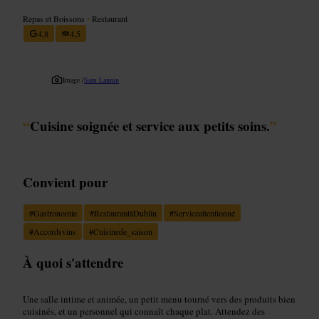
Repas et Boissons
•
Restaurant
4,8
4,5
Image /
Sam Lannin
“
Cuisine soignée et service aux petits soins.
”
Convient pour
#
Gastronomie
#
RestaurantàDublin
#
Serviceattentionné
#
Accordsvins
#
Cuisinede_saison
À quoi s'attendre
Une salle intime et animée, un petit menu tourné vers des produits bien
cuisinés, et un personnel qui connaît chaque plat. Attendez des