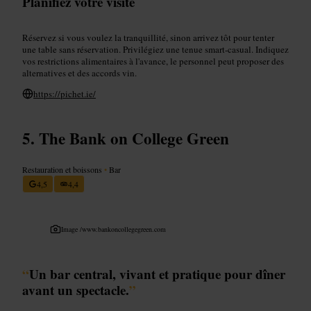
Planifiez votre visite
Réservez si vous voulez la tranquillité, sinon arrivez tôt pour tenter
une table sans réservation. Privilégiez une tenue smart-casual. Indiquez
vos restrictions alimentaires à l'avance, le personnel peut proposer des
alternatives et des accords vin.
https://pichet.ie/
The Bank on College Green
Restauration et boissons
•
Bar
4,5
4,4
Image /
www.bankoncollegegreen.com
“
Un bar central, vivant et pratique pour dîner
avant un spectacle.
”