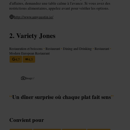
d'affaires, demandez une table calme à l'avance. Si vous avez des
restrictions alimentaires, appelez avant pour vérifier les options.
http://www.amyaustin.ie/
Variety Jones
Restauration et boissons
•
Restaurant
•
Dining and Drinking
•
Restaurant
•
Modern European Restaurant
4,7
4,5
Image /
“
Un dîner surprise où chaque plat fait sens
”
Convient pour